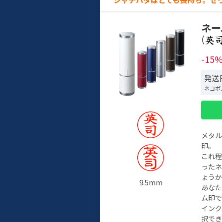
ネー
(
-15
発送
ネコポ
メタ
印。
これ
った
ょう
9.5mm
あな
ム印で
イン
択でき