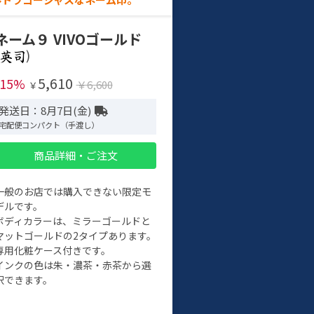
ネーム９ VIVOゴールド
)
5,610
-15%
￥6,600
￥
発送日：8月7日(金)
宅配便コンパクト（手渡し）
商品詳細・ご注文
一般のお店では購入できない限定モ
デルです。
ボディカラーは、ミラーゴールドと
マットゴールドの2タイプあります。
専用化粧ケース付きです。
インクの色は朱・濃茶・赤茶から選
択できます。