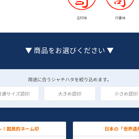
古印体
行書体
▼ 商品をお選びください ▼
用途に合うシャチハタを絞り込めます。
普通サイズ認印
大きめ認印
小さめ認印
レ！国民的ネーム印
日本の「世界遺