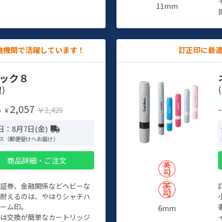
11mm
融機関で活躍しています！
訂正印に最
ック８
)
(
2,057
%
￥2,420
￥
日：8月7日(金)
ス（郵便受けへお届け）
商品詳細・ご注文
、証券、金融関係などヘビーな
に耐えるのは、やはりシャチハ
ネーム印。
6mm
クは交換が簡単なカートリッジ