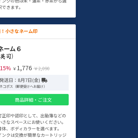
インクの色は朱・濃茶・赤茶から選
択できます。
適！小さなネーム印
ネーム６
)
1,776
-15%
￥2,090
￥
発送日：8月7日(金)
ネコポス（郵便受けへお届け）
商品詳細・ご注文
訂正印や認印として、出勤簿などの
小さなスペースにお使いください。
書体、ボディカラーを選べます。
インクは交換が簡単なカートリッジ