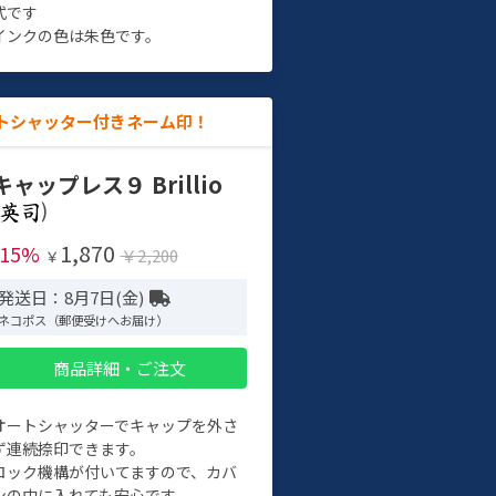
式です
インクの色は朱色です。
トシャッター付きネーム印！
キャップレス９ Brillio
)
1,870
-15%
￥2,200
￥
発送日：8月7日(金)
ネコポス（郵便受けへお届け）
商品詳細・ご注文
オートシャッターでキャップを外さ
ず連続捺印できます。
ロック機構が付いてますので、カバ
ンの中に入れても安心です。