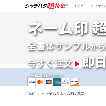
HOME
シャチハ
Skip
ネーム印 
to
content
ご迷惑を
全書体サンプル
から
即
今すぐ注文
※平日12時受付分まで
HOME
シャチハタネーム印：英司