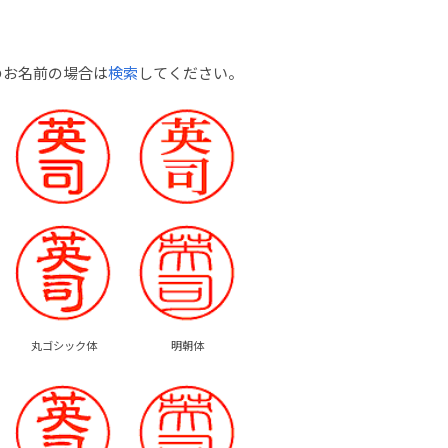
のお名前の場合は
検索
してください。
丸ゴシック体
明朝体