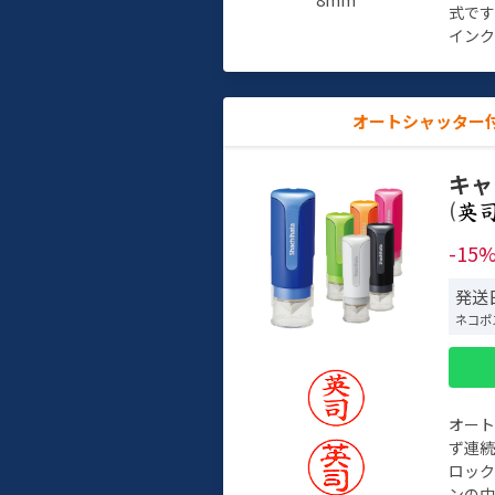
式で
インク
オートシャッター
キャ
(
-15
発送
ネコポ
オー
ず連続
ロック
ンの中