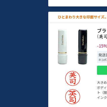
ひとまわり大きな印面サイズ。
ブラ
(
-15
発送
ネコポ
大き
ボデ
ト（限
インク