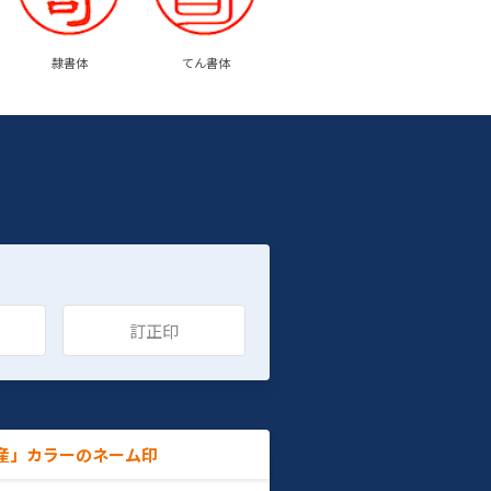
隷書体
てん書体
訂正印
産」カラーのネーム印