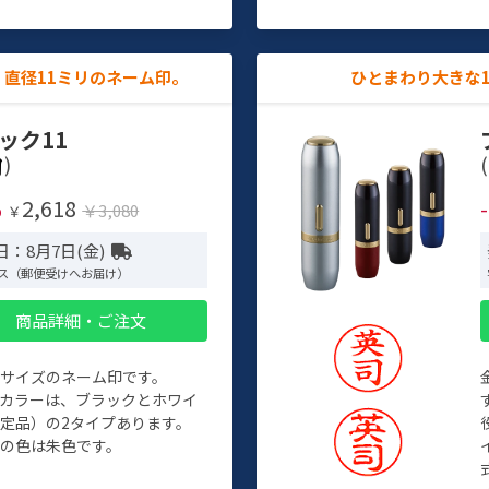
直径11ミリのネーム印。
ひとまわり大きな
ック11
)
(
2,618
%
￥3,080
￥
日：8月7日(金)
ス（郵便受けへお届け）
商品詳細・ご注文
めサイズのネーム印です。
ィカラーは、ブラックとホワイ
定品）の2タイプあります。
の色は朱色です。