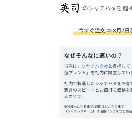
のシャチハタを
超
今すぐ注文 ⇒ 8月7日
なぜそんなに速いの？
当店は、
シヤチハタ社
と提携して
造プラント」を社内に設置してい
社内で製造したシャチハタをお客
驚きのスピードとお値打ち価格を
るのです。
※沖縄へは到着まで1週間ほどかかります。
（シャチハタネーム印は油性インクを含む商