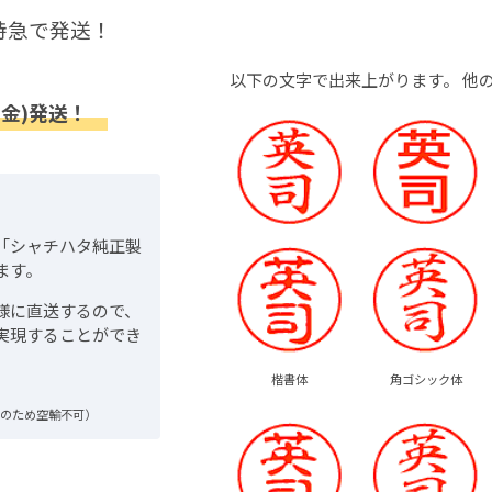
特急で発送！
以下の文字で出来上がります。
他
(金)発送！
「シャチハタ純正製
ます。
様に直送するので、
実現することができ
楷書体
角ゴシック体
品のため空輸不可）