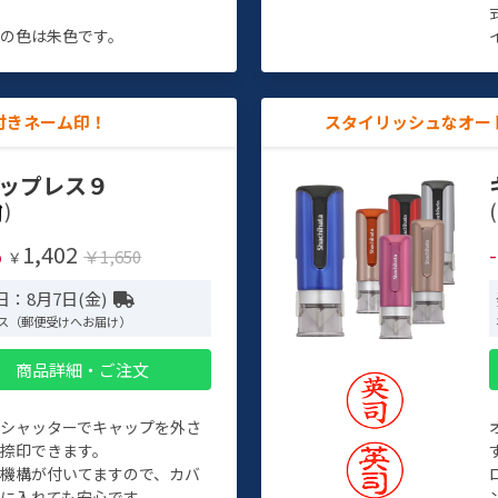
す
の色は朱色です。
付きネーム印！
スタイリッシュなオー
ップレス９
)
(
1,402
%
￥1,650
￥
日：8月7日(金)
ス（郵便受けへお届け）
商品詳細・ご注文
トシャッターでキャップを外さ
捺印できます。
機構が付いてますので、カバ
に入れても安心です。