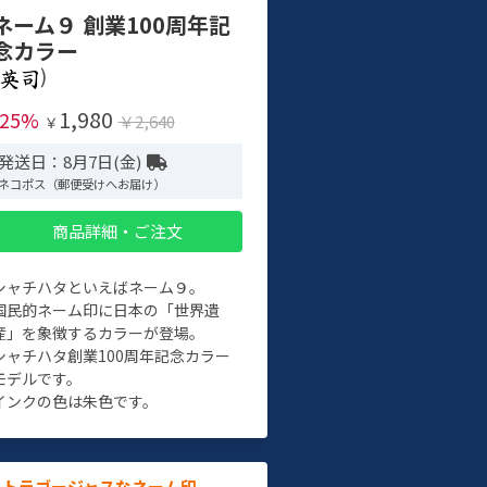
ネーム９ 創業100周年記
念カラー
)
1,980
-25%
￥2,640
￥
発送日：8月7日(金)
ネコポス（郵便受けへお届け）
商品詳細・ご注文
シャチハタといえばネーム９。
国民的ネーム印に日本の「世界遺
産」を象徴するカラーが登場。
シャチハタ創業100周年記念カラー
モデルです。
インクの色は朱色です。
ルトラゴージャスなネーム印。