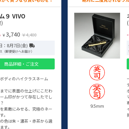
ム９ VIVO
)
(
3,740
%
￥4,400
￥
日：8月7日(金)
ス（郵便受けへお届け）
商品詳細・ご注文
ルボディのハイクラスネーム
程までに表面の仕上げにこだわ
ネーム印がかつて存在したでし
か？
9.5mm
たを素敵にみせる、究極のネー
す。
クの色は朱・濃茶・赤茶から選
ます。