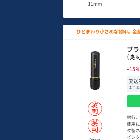
11mm
ひとまわり小さめな認印。金
ブラ
(
-15
発送
ネコポ
銀行
使用
タ製
イン
8mm