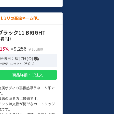
11ミリの高級ネーム印。
ブラック11 BRIGHT
)
9,256
-15%
￥10,890
￥
発送日：8月7日(金)
宅配便コンパクト（手渡し）
商品詳細・ご注文
金属ボディの高級感漂うネーム印で
す。
役職のある方に最適です。
インクは交換が簡単なカートリッジ
式です。