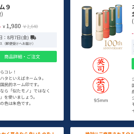
ム９
)
(
1,980
%
￥2,640
￥
日：8月7日(金)
ス（郵便受けへお届け）
商品詳細・ご注文
たらコレ！
チハタといえばネーム９。
ぞ国民的ネーム印です。
人なら「似たモノ」ではなく
物」を使いましょう。
9.5mm
の色は朱色です。
っかく買うなら良いものを！
絶対に二度見されるウ