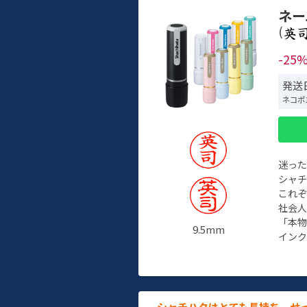
ネー
(
-25
発送
ネコポ
迷っ
シャ
これ
社会
「本
9.5mm
インク
シャチハタはとても長持ち。せ