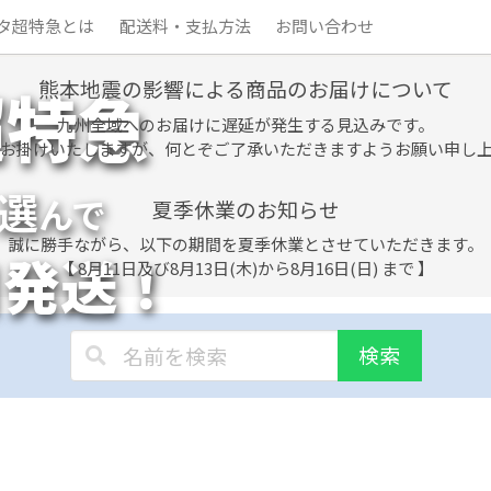
タ超特急とは
配送料・支払方法
お問い合わせ
熊本地震の影響による商品のお届けについて
超特急
九州全域へのお届けに遅延が発生する見込みです。
お掛けいたしますが、何とぞご了承いただきますようお願い申し
選
んで
夏季休業のお知らせ
誠に勝手ながら、以下の期間を夏季休業とさせていただきます。
日発送！
【 8月11日及び8月13日(木)から8月16日(日) まで 】
検索