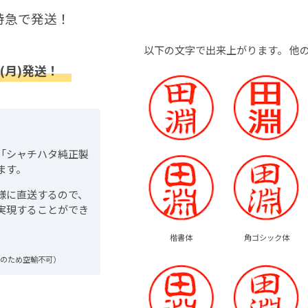
特急で発送！
以下の文字で出来上がります。
他
(月)発送！
「シャチハタ純正製
ます。
様に直送するので、
実現することができ
楷書体
角ゴシック体
品のため空輸不可）