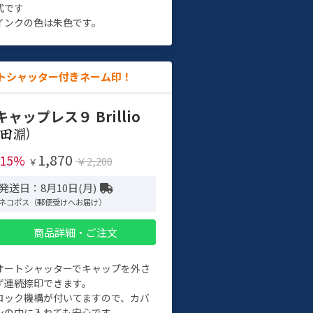
式です
インクの色は朱色です。
トシャッター付きネーム印！
キャップレス９ Brillio
)
1,870
-15%
￥2,200
￥
発送日：8月10日(月)
ネコポス（郵便受けへお届け）
商品詳細・ご注文
オートシャッターでキャップを外さ
ず連続捺印できます。
ロック機構が付いてますので、カバ
ンの中に入れても安心です。