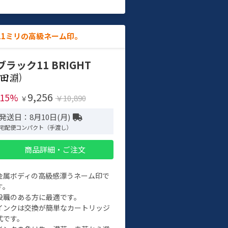
11ミリの高級ネーム印。
ブラック11 BRIGHT
)
9,256
-15%
￥10,890
￥
発送日：8月10日(月)
宅配便コンパクト（手渡し）
商品詳細・ご注文
金属ボディの高級感漂うネーム印で
す。
役職のある方に最適です。
インクは交換が簡単なカートリッジ
式です。