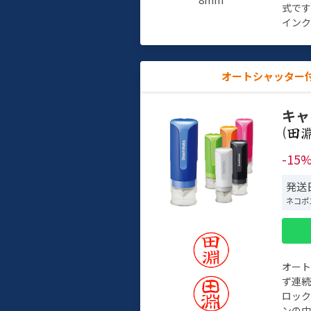
式で
インク
オートシャッター
キャ
(
-15
発送日
ネコポ
オー
ず連続
ロック
ンの中