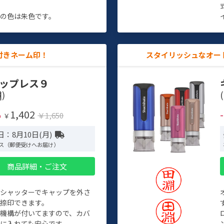
す
の色は朱色です。
付きネーム印！
スタイリッシュなオー
ップレス９
)
(
1,402
%
￥1,650
￥
：8月10日(月)
ス（郵便受けへお届け）
商品詳細・ご注文
トシャッターでキャップを外さ
捺印できます。
機構が付いてますので、カバ
に入れても安心です。