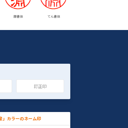
隷書体
てん書体
訂正印
産」カラーのネーム印