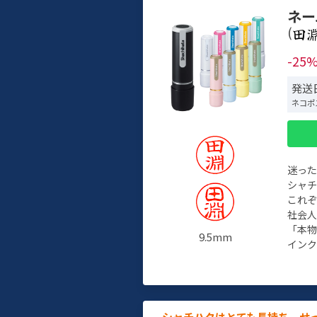
ネー
(
-25
発送日
ネコポ
迷っ
シャ
これ
社会
「本
9.5mm
インク
シャチハタはとても長持ち。せ