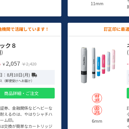
11mm
融機関で活躍しています！
訂正印に最
ック８
)
(
2,057
%
￥2,420
￥
：8月10日(月)
ス（郵便受けへお届け）
商品詳細・ご注文
、証券、金融関係などヘビーな
に耐えるのは、やはりシャチハ
ネーム印。
6mm
クは交換が簡単なカートリッジ