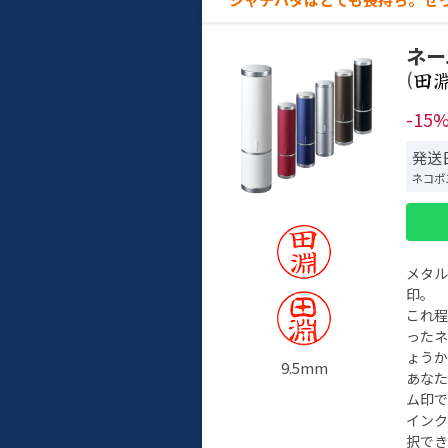
ネー
(
-15
発送日
ネコポ
メタ
印。
これ
った
ょう
9.5mm
あな
ム印で
イン
択でき