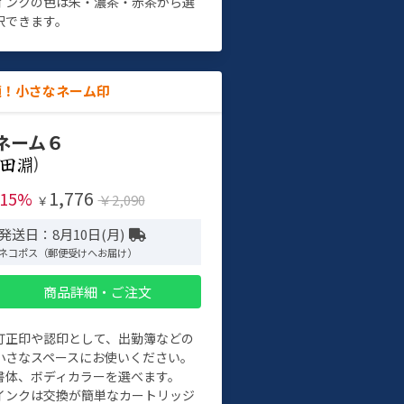
インクの色は朱・濃茶・赤茶から選
択できます。
適！小さなネーム印
ネーム６
)
1,776
-15%
￥2,090
￥
発送日：8月10日(月)
ネコポス（郵便受けへお届け）
商品詳細・ご注文
訂正印や認印として、出勤簿などの
小さなスペースにお使いください。
書体、ボディカラーを選べます。
インクは交換が簡単なカートリッジ