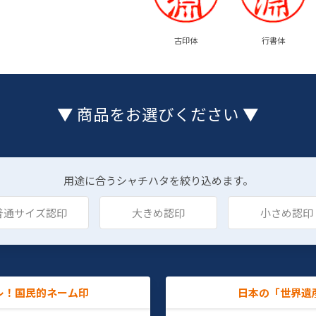
古印体
行書体
▼ 商品をお選びください ▼
用途に合うシャチハタを絞り込めます。
普通サイズ認印
大きめ認印
小さめ認印
レ！国民的ネーム印
日本の「世界遺