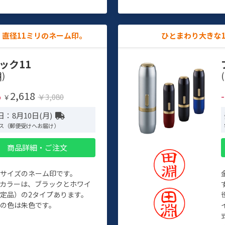
直径11ミリのネーム印。
ひとまわり大きな
ック11
)
(
2,618
%
￥3,080
￥
：8月10日(月)
ス（郵便受けへお届け）
商品詳細・ご注文
めサイズのネーム印です。
ィカラーは、ブラックとホワイ
定品）の2タイプあります。
の色は朱色です。