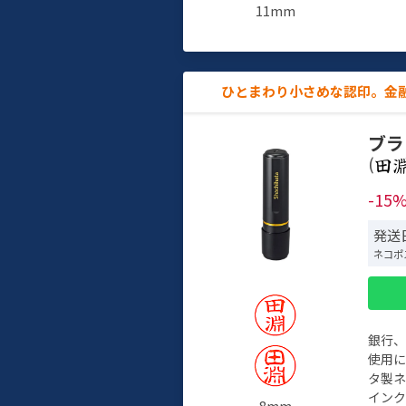
11mm
ひとまわり小さめな認印。金
ブラ
(
-15
発送日
ネコポ
銀行
使用
タ製
イン
8mm