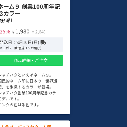
ネーム９ 創業100周年記
念カラー
)
1,980
-25%
￥2,640
￥
発送日：8月10日(月)
ネコポス（郵便受けへお届け）
商品詳細・ご注文
シャチハタといえばネーム９。
国民的ネーム印に日本の「世界遺
産」を象徴するカラーが登場。
シャチハタ創業100周年記念カラー
モデルです。
インクの色は朱色です。
ルトラゴージャスなネーム印。