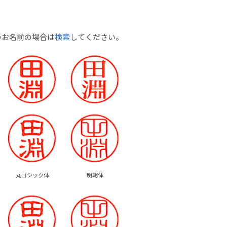
のお名前の場合は
検索
してください。
丸ゴシック体
明朝体