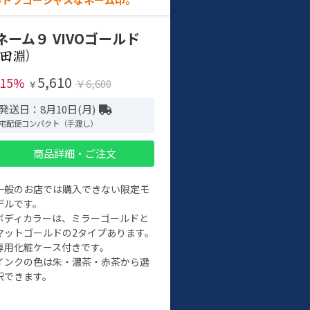
ネーム９ VIVOゴールド
)
5,610
-15%
￥6,600
￥
発送日：8月10日(月)
宅配便コンパクト（手渡し）
商品詳細・ご注文
一般のお店では購入できない限定モ
デルです。
ボディカラーは、ミラーゴールドと
マットゴールドの2タイプあります。
専用化粧ケース付きです。
インクの色は朱・濃茶・赤茶から選
択できます。