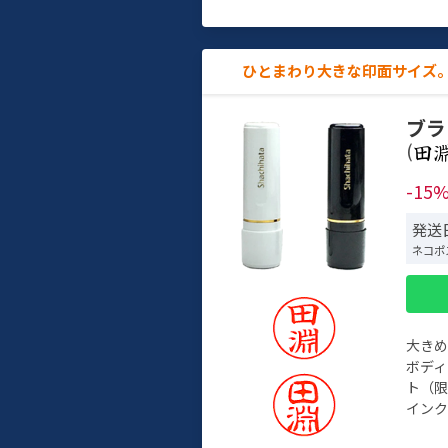
ひとまわり大きな印面サイズ。
ブラ
(
-15
発送日
ネコポ
大き
ボデ
ト（限
インク