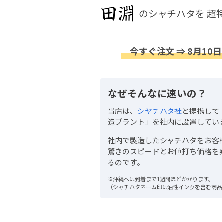
のシャチハタを
超
今すぐ注文 ⇒ 8月10日
なぜそんなに速いの？
当店は、
シヤチハタ社
と提携して
造プラント」を社内に設置してい
社内で製造したシャチハタをお客
驚きのスピードとお値打ち価格を
るのです。
※沖縄へは到着まで1週間ほどかかります。
（シャチハタネーム印は油性インクを含む商