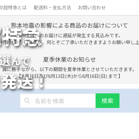
タ超特急とは
配送料・支払方法
お問い合わせ
熊本地震の影響による商品のお届けについて
超特急
九州全域へのお届けに遅延が発生する見込みです。
お掛けいたしますが、何とぞご了承いただきますようお願い申し
選
んで
夏季休業のお知らせ
誠に勝手ながら、以下の期間を夏季休業とさせていただきます。
日発送！
【 8月11日及び8月13日(木)から8月16日(日) まで 】
検索