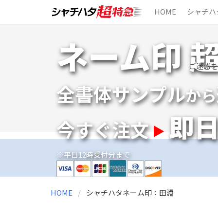
HOME
シャチハ
Skip
ネーム印 
to
content
ご迷惑を
全書体サンプル
から
即
今すぐ注文
※平日12時受付分まで
HOME
シャチハタネーム印：田淵