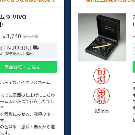
ム９ VIVO
)
(
3,740
%
￥4,400
￥
：8月10日(月)
ス（郵便受けへお届け）
商品詳細・ご注文
ルボディのハイクラスネーム
程までに表面の仕上げにこだわ
ネーム印がかつて存在したでし
か？
9.5mm
たを素敵にみせる、究極のネー
す。
クの色は朱・濃茶・赤茶から選
ます。