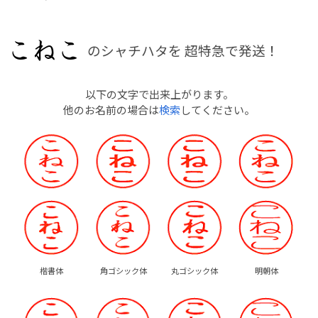
のシャチハタを
超特急で発送！
以下の文字で出来上がります。
他のお名前の場合は
検索
してください。
楷書体
角ゴシック体
丸ゴシック体
明朝体