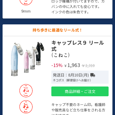
ロック機構が付いてますので、カ
バンの中に入れても安心です。
9mm
インクの色は朱色です。
持ち歩きに最適なリール式！
キャップレス９ リール
式
(
)
1,963
-15%
￥2,310
￥
発送日：8月10日(月)
ネコポス（郵便受けへお届け）
商品詳細・ご注文
キャップ不要のネーム印。看護師
や販売員など立ち仕事をされる方