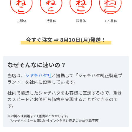
古印体
行書体
隷書体
てん書体
今すぐ注文 ⇒ 8月10日(月)発送！
なぜそんなに速いの？
当店は、
シヤチハタ社
と提携して「シャチハタ純正製造プ
ラント」を社内に設置しています。
社内で製造したシャチハタをお客様に直送するので、驚き
のスピードとお値打ち価格を実現することができるので
す。
※沖縄へは到着まで1週間ほどかかります。
（シャチハタネーム印は油性インクを含む商品のため空輸不可）