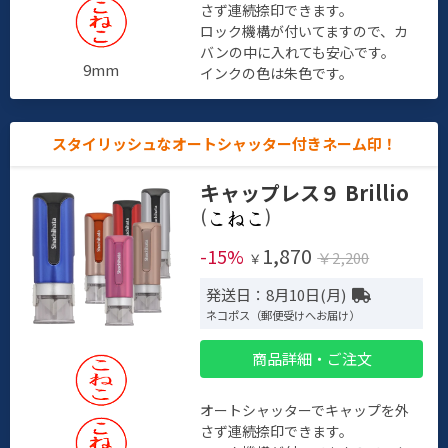
さず連続捺印できます。
ロック機構が付いてますので、カ
バンの中に入れても安心です。
9mm
インクの色は朱色です。
スタイリッシュなオートシャッター付きネーム印！
キャップレス９ Brillio
(
)
1,870
-15%
￥2,200
￥
発送日：8月10日(月)
ネコポス（郵便受けへお届け）
商品詳細・ご注文
オートシャッターでキャップを外
さず連続捺印できます。