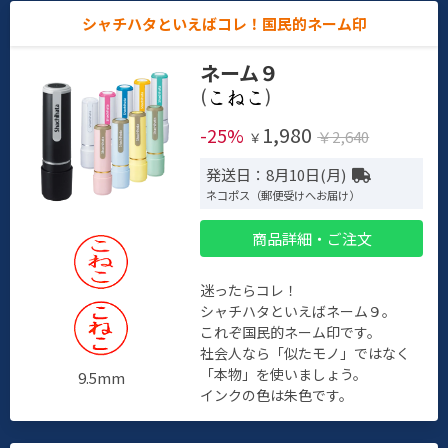
シャチハタといえばコレ！国民的ネーム印
ネーム９
(
)
1,980
-25%
￥2,640
￥
発送日：8月10日(月)
ネコポス（郵便受けへお届け）
商品詳細・ご注文
迷ったらコレ！
シャチハタといえばネーム９。
これぞ国民的ネーム印です。
社会人なら「似たモノ」ではなく
「本物」を使いましょう。
9.5mm
インクの色は朱色です。