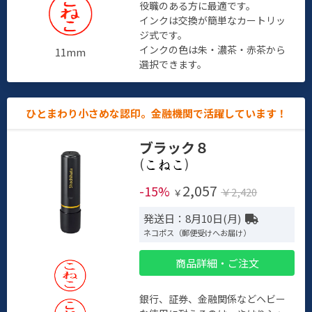
役職のある方に最適です。
インクは交換が簡単なカートリッ
ジ式です。
インクの色は朱・濃茶・赤茶から
11mm
選択できます。
ひとまわり小さめな認印。金融機関で活躍しています！
ブラック８
(
)
2,057
-15%
￥2,420
￥
発送日：8月10日(月)
ネコポス（郵便受けへお届け）
商品詳細・ご注文
銀行、証券、金融関係などヘビー