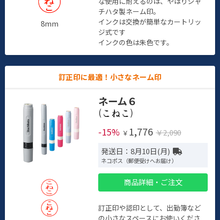
な使用に耐えるのは、やはりシャ
チハタ製ネーム印。
インクは交換が簡単なカートリッ
8mm
ジ式です
インクの色は朱色です。
訂正印に最適！小さなネーム印
ネーム６
(
)
1,776
-15%
￥2,090
￥
発送日：8月10日(月)
ネコポス（郵便受けへお届け）
商品詳細・ご注文
訂正印や認印として、出勤簿など
の小さなスペースにお使いくださ