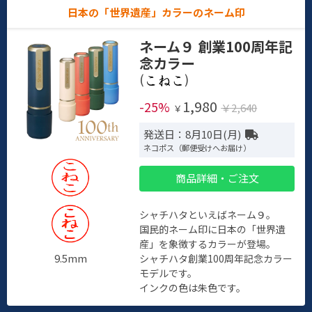
日本の「世界遺産」カラーのネーム印
ネーム９ 創業100周年記
念カラー
(
)
1,980
-25%
￥2,640
￥
発送日：8月10日(月)
ネコポス（郵便受けへお届け）
商品詳細・ご注文
シャチハタといえばネーム９。
国民的ネーム印に日本の「世界遺
産」を象徴するカラーが登場。
9.5mm
シャチハタ創業100周年記念カラー
モデルです。
インクの色は朱色です。