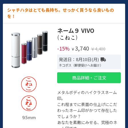
シャチハタはとても長持ち。せっかく買うなら良いもの
を！
ネーム９ VIVO
(
)
3,740
-15%
￥4,400
￥
発送日：8月10日(月)
ネコポス（郵便受けへお届け）
商品詳細・ご注文
メタルボディのハイクラスネーム
印。
これ程までに表面の仕上げにこだ
わったネーム印がかつて存在した
でしょうか？
9.5mm
あなたを素敵にみせる、究極のネ