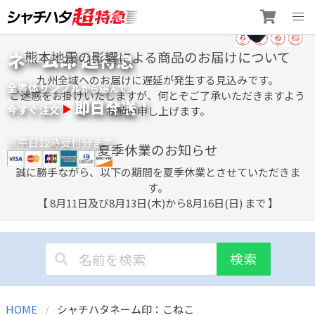
Skip
ネーム印 超特急
熊本地震の影響による商品のお届けについて
to
content
九州全域へのお届けに遅延が発生する見込みです。
全書体サンプル
選
から
んで
ご迷惑をお掛けいたしますが、何とぞご了承いただきますよう
即日発送！
今すぐ注文
お願い申し上げます。
※平日12時受付分まで
夏季休業のお知らせ
誠に勝手ながら、以下の期間を夏季休業とさせていただきま
す。
【 8月11日及び8月13日(木)から8月16日(日) まで 】
検索
HOME
シャチハタネーム印：こねこ