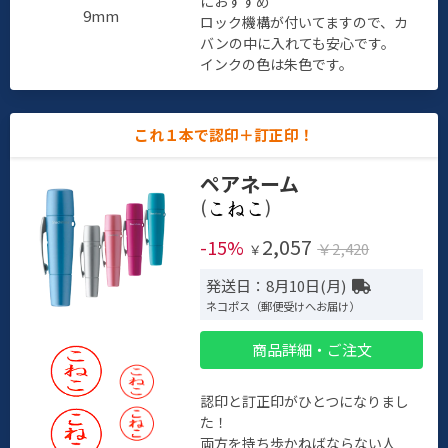
におすすめ
9mm
ロック機構が付いてますので、カ
バンの中に入れても安心です。
インクの色は朱色です。
これ１本で認印＋訂正印！
ペアネーム
(
)
2,057
-15%
￥2,420
￥
発送日：8月10日(月)
ネコポス（郵便受けへお届け）
商品詳細・ご注文
認印と訂正印がひとつになりまし
た！
両方を持ち歩かねばならない人