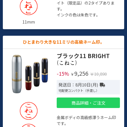
イト（限定品）の2タイプありま
す。
インクの色は朱色です。
11mm
ひとまわり大きな11ミリの高級ネーム印。
ブラック11 BRIGHT
(
)
9,256
-15%
￥10,890
￥
発送日：8月10日(月)
宅配便コンパクト（手渡し）
商品詳細・ご注文
金属ボディの高級感漂うネーム印
です。