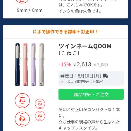
は、これ１本でOKです。
9mm + 6mm
インクの色は朱色です。
片手で操作できる認印＋訂正印！
ツインネームQOOM
(
)
2,618
-15%
￥3,080
￥
発送日：8月10日(月)
ネコポス（郵便受けへお届け）
商品詳細・ご注文
認印と訂正印がコンパクトな１本
に。
立ち仕事の現場の声から生まれた
キャップレスタイプ。