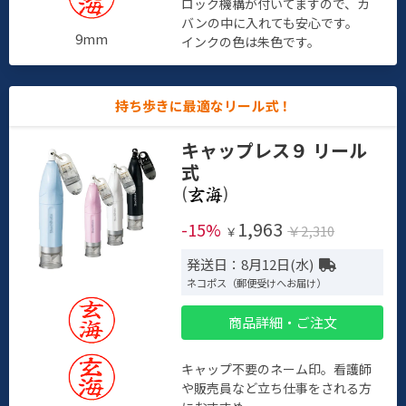
ロック機構が付いてますので、カ
バンの中に入れても安心です。
9mm
インクの色は朱色です。
持ち歩きに最適なリール式！
キャップレス９ リール
式
(
)
1,963
-15%
￥2,310
￥
発送日：8月12日(水)
ネコポス（郵便受けへお届け）
商品詳細・ご注文
キャップ不要のネーム印。看護師
や販売員など立ち仕事をされる方