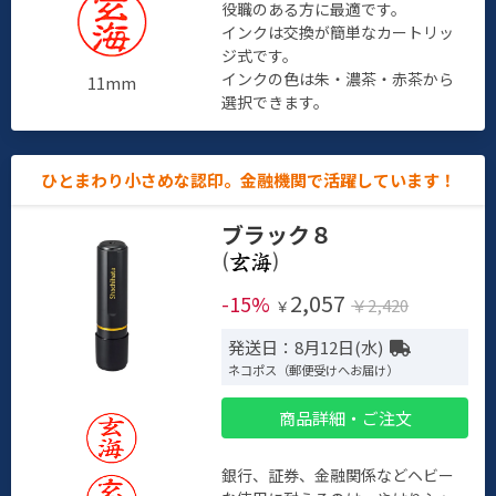
役職のある方に最適です。
インクは交換が簡単なカートリッ
ジ式です。
インクの色は朱・濃茶・赤茶から
11mm
選択できます。
ひとまわり小さめな認印。金融機関で活躍しています！
ブラック８
(
)
2,057
-15%
￥2,420
￥
発送日：8月12日(水)
ネコポス（郵便受けへお届け）
商品詳細・ご注文
銀行、証券、金融関係などヘビー