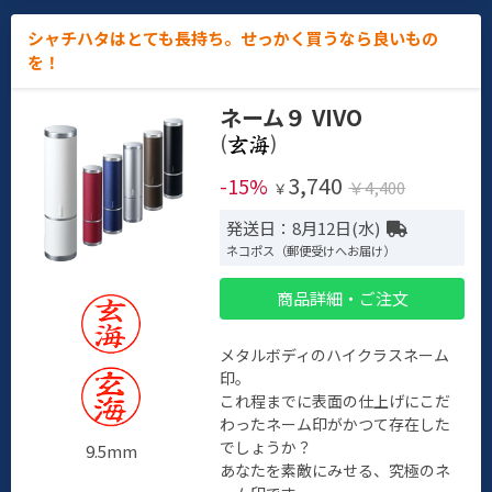
シャチハタはとても長持ち。せっかく買うなら良いもの
を！
ネーム９ VIVO
(
)
3,740
-15%
￥4,400
￥
発送日：8月12日(水)
ネコポス（郵便受けへお届け）
商品詳細・ご注文
メタルボディのハイクラスネーム
印。
これ程までに表面の仕上げにこだ
わったネーム印がかつて存在した
でしょうか？
9.5mm
あなたを素敵にみせる、究極のネ