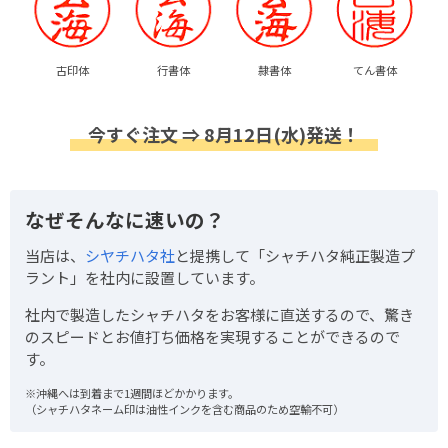
古印体
行書体
隷書体
てん書体
今すぐ注文 ⇒ 8月12日(水)発送！
なぜそんなに速いの？
当店は、
シヤチハタ社
と提携して「シャチハタ純正製造プ
ラント」を社内に設置しています。
社内で製造したシャチハタをお客様に直送するので、驚き
のスピードとお値打ち価格を実現することができるので
す。
※沖縄へは到着まで1週間ほどかかります。
（シャチハタネーム印は油性インクを含む商品のため空輸不可）