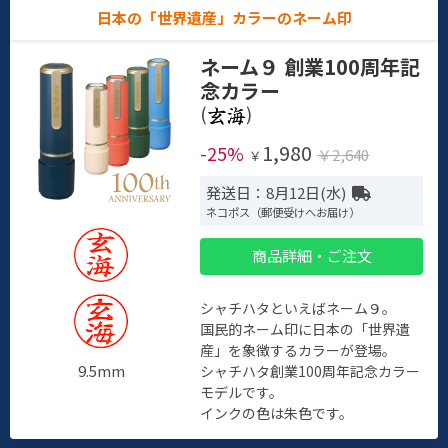
日本の「世界遺産」カラーのネーム印
ネーム９ 創業100周年記
念カラー
(
)
1,980
-25%
￥2,640
￥
発送日：8月12日(水)
ネコポス（郵便受けへお届け）
商品詳細・ご注文
シャチハタといえばネーム９。
国民的ネーム印に日本の「世界遺
産」を象徴するカラーが登場。
9.5mm
シャチハタ創業100周年記念カラー
モデルです。
インクの色は朱色です。