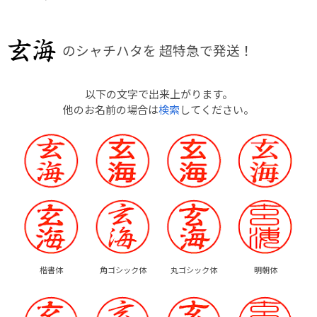
のシャチハタを
超特急で発送！
以下の文字で出来上がります。
他のお名前の場合は
検索
してください。
楷書体
角ゴシック体
丸ゴシック体
明朝体