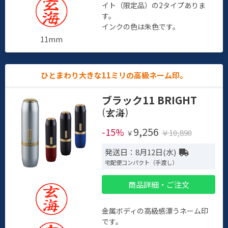
イト（限定品）の2タイプありま
す。
インクの色は朱色です。
11mm
ひとまわり大きな11ミリの高級ネーム印。
ブラック11 BRIGHT
(
)
9,256
-15%
￥10,890
￥
発送日：8月12日(水)
宅配便コンパクト（手渡し）
商品詳細・ご注文
金属ボディの高級感漂うネーム印
です。