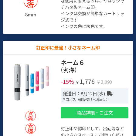
な使用に耐えるのは、やはりシャ
チハタ製ネーム印。
インクは交換が簡単なカートリッ
8mm
ジ式です
インクの色は朱色です。
訂正印に最適！小さなネーム印
ネーム６
(
)
1,776
-15%
￥2,090
￥
発送日：8月12日(水)
ネコポス（郵便受けへお届け）
商品詳細・ご注文
訂正印や認印として、出勤簿など
の小さなスペースにお使いくださ