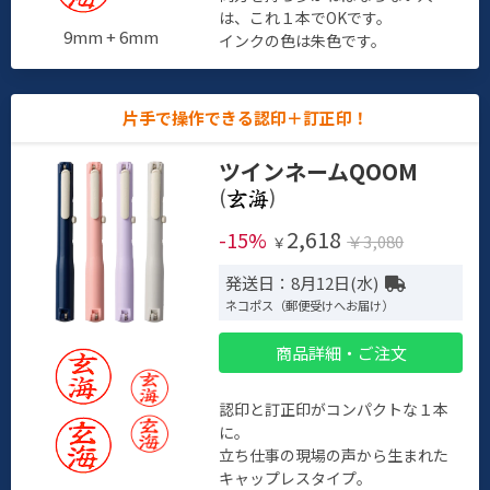
は、これ１本でOKです。
9mm + 6mm
インクの色は朱色です。
片手で操作できる認印＋訂正印！
ツインネームQOOM
(
)
2,618
-15%
￥3,080
￥
発送日：8月12日(水)
ネコポス（郵便受けへお届け）
商品詳細・ご注文
認印と訂正印がコンパクトな１本
に。
立ち仕事の現場の声から生まれた
キャップレスタイプ。