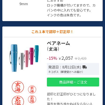
におすすめ
9mm
ロック機構が付いてますので、カ
バンの中に入れても安心です。
インクの色は朱色です。
これ１本で認印＋訂正印！
ペアネーム
(
)
2,057
-15%
￥2,420
￥
発送日：8月12日(水)
ネコポス（郵便受けへお届け）
商品詳細・ご注文
認印と訂正印がひとつになりまし
た！
両方を持ち歩かねばならない人