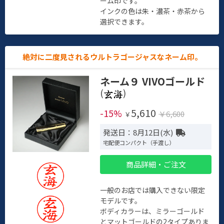
ーム印です。
インクの色は朱・濃茶・赤茶から
選択できます。
絶対に二度見されるウルトラゴージャスなネーム印。
ネーム９ VIVOゴールド
(
)
5,610
-15%
￥6,600
￥
発送日：8月12日(水)
宅配便コンパクト（手渡し）
商品詳細・ご注文
一般のお店では購入できない限定
モデルです。
ボディカラーは、ミラーゴールド
とマットゴールドの2タイプありま