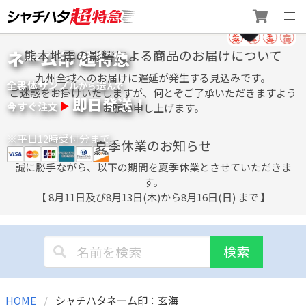
Skip
ネーム印 超特急
熊本地震の影響による商品のお届けについて
to
content
九州全域へのお届けに遅延が発生する見込みです。
全書体サンプル
選
から
んで
ご迷惑をお掛けいたしますが、何とぞご了承いただきますよう
即日発送！
今すぐ注文
お願い申し上げます。
※平日12時受付分まで
夏季休業のお知らせ
誠に勝手ながら、以下の期間を夏季休業とさせていただきま
す。
【 8月11日及び8月13日(木)から8月16日(日) まで 】
検索
HOME
シャチハタネーム印：玄海