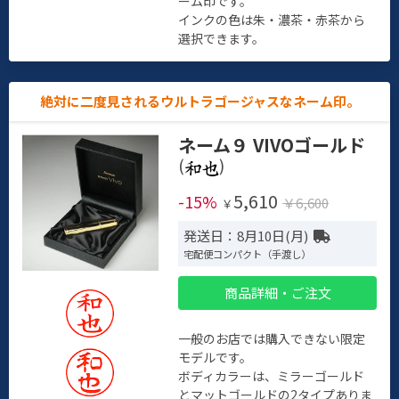
ーム印です。
インクの色は朱・濃茶・赤茶から
選択できます。
絶対に二度見されるウルトラゴージャスなネーム印。
ネーム９ VIVOゴールド
(
)
5,610
-15%
￥6,600
￥
発送日：8月10日(月)
宅配便コンパクト（手渡し）
商品詳細・ご注文
一般のお店では購入できない限定
モデルです。
ボディカラーは、ミラーゴールド
とマットゴールドの2タイプありま