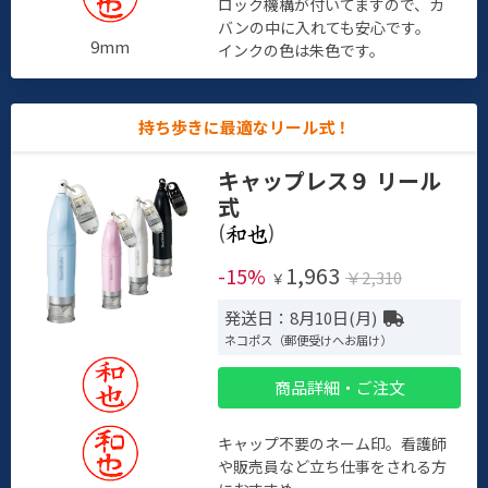
ロック機構が付いてますので、カ
バンの中に入れても安心です。
9mm
インクの色は朱色です。
持ち歩きに最適なリール式！
キャップレス９ リール
式
(
)
1,963
-15%
￥2,310
￥
発送日：8月10日(月)
ネコポス（郵便受けへお届け）
商品詳細・ご注文
キャップ不要のネーム印。看護師
や販売員など立ち仕事をされる方