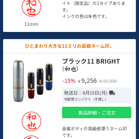
イト（限定品）の2タイプありま
す。
インクの色は朱色です。
11mm
ひとまわり大きな11ミリの高級ネーム印。
ブラック11 BRIGHT
(
)
9,256
-15%
￥10,890
￥
発送日：8月10日(月)
宅配便コンパクト（手渡し）
商品詳細・ご注文
金属ボディの高級感漂うネーム印
です。