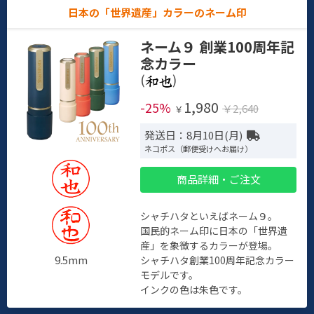
日本の「世界遺産」カラーのネーム印
ネーム９ 創業100周年記
念カラー
(
)
1,980
-25%
￥2,640
￥
発送日：8月10日(月)
ネコポス（郵便受けへお届け）
商品詳細・ご注文
シャチハタといえばネーム９。
国民的ネーム印に日本の「世界遺
産」を象徴するカラーが登場。
9.5mm
シャチハタ創業100周年記念カラー
モデルです。
インクの色は朱色です。