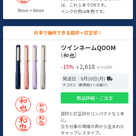
は、これ１本でOKです。
9mm + 6mm
インクの色は朱色です。
片手で操作できる認印＋訂正印！
ツインネームQOOM
(
)
2,618
-15%
￥3,080
￥
発送日：8月10日(月)
ネコポス（郵便受けへお届け）
商品詳細・ご注文
認印と訂正印がコンパクトな１本
に。
立ち仕事の現場の声から生まれた
キャップレスタイプ。