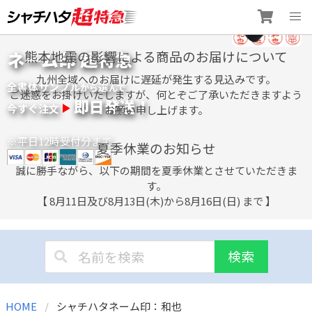
Skip
ネーム印 超特急
熊本地震の影響による商品のお届けについて
to
content
九州全域へのお届けに遅延が発生する見込みです。
全書体サンプル
選
から
んで
ご迷惑をお掛けいたしますが、何とぞご了承いただきますよう
即日発送！
今すぐ注文
お願い申し上げます。
※平日12時受付分まで
夏季休業のお知らせ
誠に勝手ながら、以下の期間を夏季休業とさせていただきま
す。
【 8月11日及び8月13日(木)から8月16日(日) まで 】
検索
HOME
シャチハタネーム印：和也