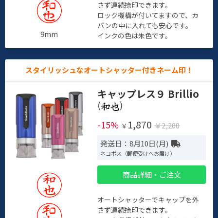
さず連続捺印できます。
ロック機構が付いてますので、カ
バンの中に入れても安心です。
9mm
インクの色は朱色です。
スタイリッシュなオートシャッター付きネーム印！
キャップレス９ Brillio
(
)
1,870
-15%
￥2,200
￥
発送日：8月10日(月)
ネコポス（郵便受けへお届け）
商品詳細・ご注文
オートシャッターでキャップを外
さず連続捺印できます。