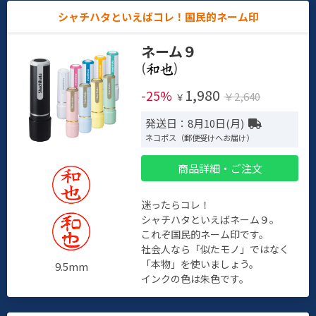
シャチハタといえばコレ！国民的ネーム印
ネーム９
(
)
1,980
-25%
￥2,640
￥
発送日：8月10日(月)
ネコポス（郵便受けへお届け）
商品詳細・ご注文
迷ったらコレ！
シャチハタといえばネーム９。
これぞ国民的ネーム印です。
社会人なら「似たモノ」ではなく
「本物」を使いましょう。
9.5mm
インクの色は朱色です。