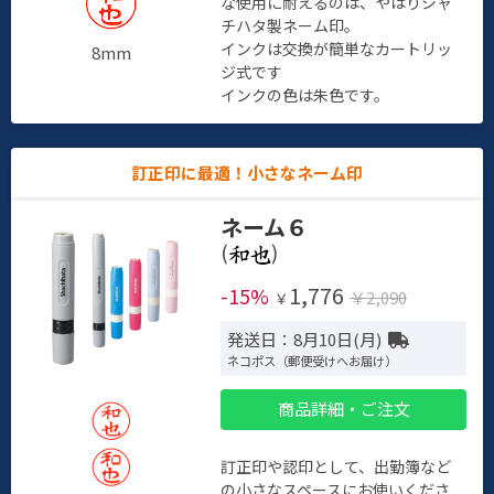
な使用に耐えるのは、やはりシャ
チハタ製ネーム印。
インクは交換が簡単なカートリッ
8mm
ジ式です
インクの色は朱色です。
訂正印に最適！小さなネーム印
ネーム６
(
)
1,776
-15%
￥2,090
￥
発送日：8月10日(月)
ネコポス（郵便受けへお届け）
商品詳細・ご注文
訂正印や認印として、出勤簿など
の小さなスペースにお使いくださ