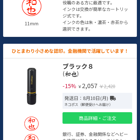
役職のある方に最適です。
インクは交換が簡単なカートリッ
ジ式です。
インクの色は朱・濃茶・赤茶から
11mm
選択できます。
ひとまわり小さめな認印。金融機関で活躍しています！
ブラック８
(
)
2,057
-15%
￥2,420
￥
発送日：8月10日(月)
ネコポス（郵便受けへお届け）
商品詳細・ご注文
銀行、証券、金融関係などヘビー