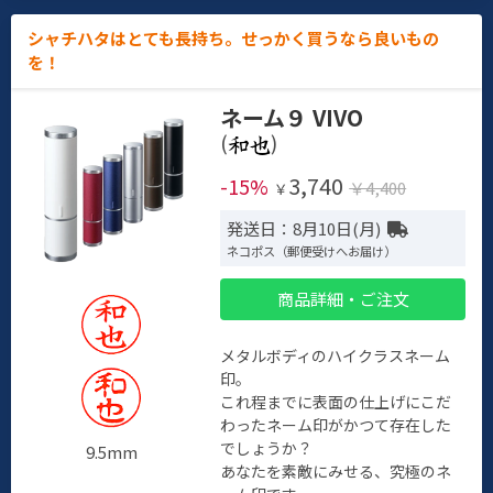
シャチハタはとても長持ち。せっかく買うなら良いもの
を！
ネーム９ VIVO
(
)
3,740
-15%
￥4,400
￥
発送日：8月10日(月)
ネコポス（郵便受けへお届け）
商品詳細・ご注文
メタルボディのハイクラスネーム
印。
これ程までに表面の仕上げにこだ
わったネーム印がかつて存在した
でしょうか？
9.5mm
あなたを素敵にみせる、究極のネ