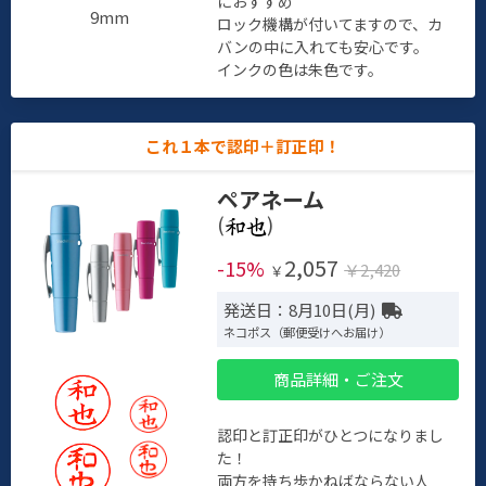
におすすめ
9mm
ロック機構が付いてますので、カ
バンの中に入れても安心です。
インクの色は朱色です。
これ１本で認印＋訂正印！
ペアネーム
(
)
2,057
-15%
￥2,420
￥
発送日：8月10日(月)
ネコポス（郵便受けへお届け）
商品詳細・ご注文
認印と訂正印がひとつになりまし
た！
両方を持ち歩かねばならない人