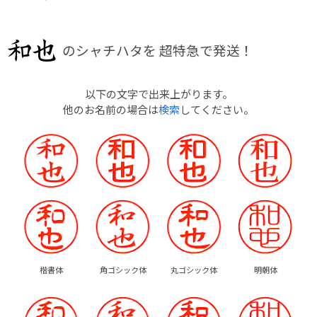
のシャチハタを
超特急で発送！
以下の文字で出来上がります。
他のお名前の場合は
検索
してください。
楷書体
角ゴシック体
丸ゴシック体
明朝体