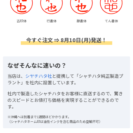
古印体
行書体
隷書体
てん書体
今すぐ注文 ⇒ 8月10日(月)発送！
なぜそんなに速いの？
当店は、
シヤチハタ社
と提携して「シャチハタ純正製造プ
ラント」を社内に設置しています。
社内で製造したシャチハタをお客様に直送するので、驚き
のスピードとお値打ち価格を実現することができるので
す。
※沖縄へは到着まで1週間ほどかかります。
（シャチハタネーム印は油性インクを含む商品のため空輸不可）