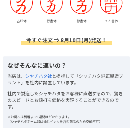
古印体
行書体
隷書体
てん書体
今すぐ注文 ⇒ 8月10日(月)発送！
なぜそんなに速いの？
当店は、
シヤチハタ社
と提携して「シャチハタ純正製造プ
ラント」を社内に設置しています。
社内で製造したシャチハタをお客様に直送するので、驚き
のスピードとお値打ち価格を実現することができるので
す。
※沖縄へは到着まで1週間ほどかかります。
（シャチハタネーム印は油性インクを含む商品のため空輸不可）