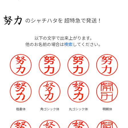
のシャチハタを
超特急で発送！
以下の文字で出来上がります。
他のお名前の場合は
検索
してください。
楷書体
角ゴシック体
丸ゴシック体
明朝体