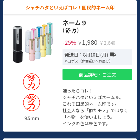
シャチハタといえばコレ！国民的ネーム印
ネーム９
(
)
1,980
-25%
￥2,640
￥
発送日：8月10日(月)
ネコポス（郵便受けへお届け）
商品詳細・ご注文
迷ったらコレ！
シャチハタといえばネーム９。
これぞ国民的ネーム印です。
社会人なら「似たモノ」ではなく
「本物」を使いましょう。
9.5mm
インクの色は朱色です。