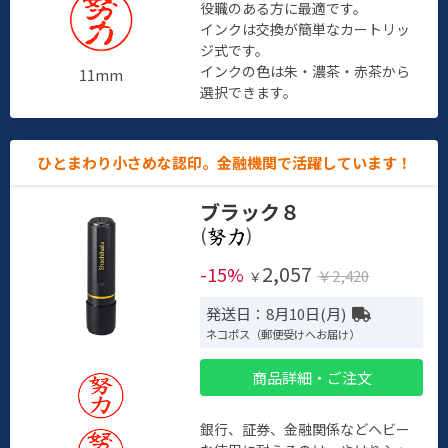
役職のある方に最適です。
インクは交換が簡単なカートリッ
ジ式です。
インクの色は朱・濃茶・赤茶から
11mm
選択できます。
ひとまわり小さめな認印。金融機関で活躍しています！
ブラック８
(
)
2,057
-15%
￥2,420
￥
発送日：8月10日(月)
ネコポス（郵便受けへお届け）
商品詳細・ご注文
銀行、証券、金融関係などヘビー