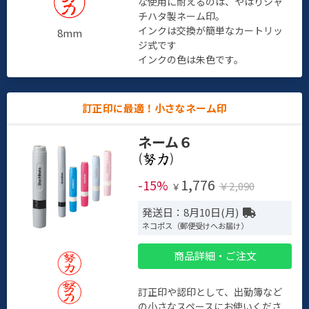
な使用に耐えるのは、やはりシャ
チハタ製ネーム印。
インクは交換が簡単なカートリッ
8mm
ジ式です
インクの色は朱色です。
訂正印に最適！小さなネーム印
ネーム６
(
)
1,776
-15%
￥2,090
￥
発送日：8月10日(月)
ネコポス（郵便受けへお届け）
商品詳細・ご注文
訂正印や認印として、出勤簿など
の小さなスペースにお使いくださ