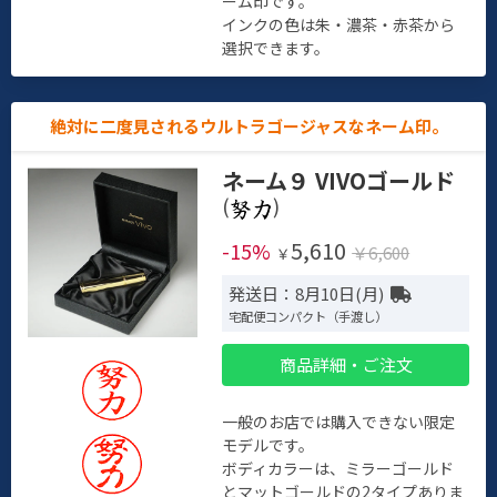
ーム印です。
インクの色は朱・濃茶・赤茶から
選択できます。
絶対に二度見されるウルトラゴージャスなネーム印。
ネーム９ VIVOゴールド
(
)
5,610
-15%
￥6,600
￥
発送日：8月10日(月)
宅配便コンパクト（手渡し）
商品詳細・ご注文
一般のお店では購入できない限定
モデルです。
ボディカラーは、ミラーゴールド
とマットゴールドの2タイプありま