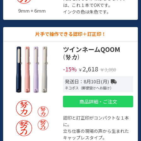
は、これ１本でOKです。
9mm + 6mm
インクの色は朱色です。
片手で操作できる認印＋訂正印！
ツインネームQOOM
(
)
2,618
-15%
￥3,080
￥
発送日：8月10日(月)
ネコポス（郵便受けへお届け）
商品詳細・ご注文
認印と訂正印がコンパクトな１本
に。
立ち仕事の現場の声から生まれた
キャップレスタイプ。