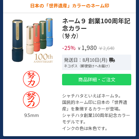
日本の「世界遺産」カラーのネーム印
ネーム９ 創業100周年記
念カラー
(
)
1,980
-25%
￥2,640
￥
発送日：8月10日(月)
ネコポス（郵便受けへお届け）
商品詳細・ご注文
シャチハタといえばネーム９。
国民的ネーム印に日本の「世界遺
産」を象徴するカラーが登場。
9.5mm
シャチハタ創業100周年記念カラー
モデルです。
インクの色は朱色です。