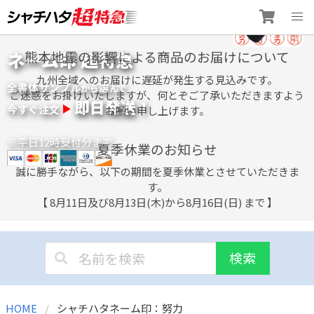
Skip
ネーム印 超特急
熊本地震の影響による商品のお届けについて
to
content
九州全域へのお届けに遅延が発生する見込みです。
全書体サンプル
選
から
んで
ご迷惑をお掛けいたしますが、何とぞご了承いただきますよう
即日発送！
今すぐ注文
お願い申し上げます。
※平日12時受付分まで
夏季休業のお知らせ
誠に勝手ながら、以下の期間を夏季休業とさせていただきま
す。
【 8月11日及び8月13日(木)から8月16日(日) まで 】
検索
HOME
シャチハタネーム印：努力