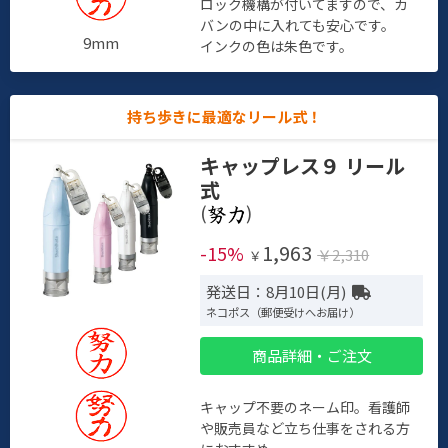
ロック機構が付いてますので、カ
バンの中に入れても安心です。
9mm
インクの色は朱色です。
持ち歩きに最適なリール式！
キャップレス９ リール
式
(
)
1,963
-15%
￥2,310
￥
発送日：8月10日(月)
ネコポス（郵便受けへお届け）
商品詳細・ご注文
キャップ不要のネーム印。看護師
や販売員など立ち仕事をされる方