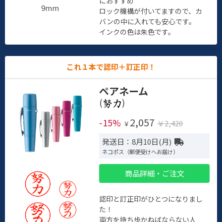
におすすめ
9mm
ロック機構が付いてますので、カ
バンの中に入れても安心です。
インクの色は朱色です。
これ１本で認印＋訂正印！
ペアネーム
(
)
2,057
-15%
￥2,420
￥
発送日：8月10日(月)
ネコポス（郵便受けへお届け）
商品詳細・ご注文
認印と訂正印がひとつになりまし
た！
両方を持ち歩かねばならない人