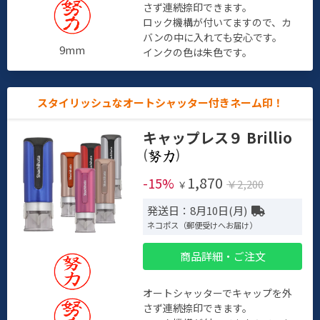
さず連続捺印できます。
ロック機構が付いてますので、カ
バンの中に入れても安心です。
9mm
インクの色は朱色です。
スタイリッシュなオートシャッター付きネーム印！
キャップレス９ Brillio
(
)
1,870
-15%
￥2,200
￥
発送日：8月10日(月)
ネコポス（郵便受けへお届け）
商品詳細・ご注文
オートシャッターでキャップを外
さず連続捺印できます。