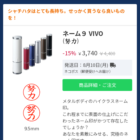
シャチハタはとても長持ち。せっかく買うなら良いもの
を！
ネーム９ VIVO
(
)
3,740
-15%
￥4,400
￥
発送日：8月10日(月)
ネコポス（郵便受けへお届け）
商品詳細・ご注文
メタルボディのハイクラスネーム
印。
これ程までに表面の仕上げにこだ
わったネーム印がかつて存在した
でしょうか？
9.5mm
あなたを素敵にみせる、究極のネ