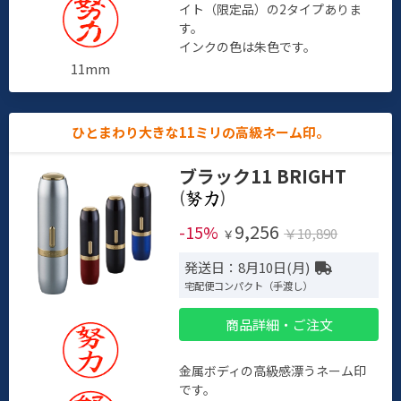
イト（限定品）の2タイプありま
す。
インクの色は朱色です。
11mm
ひとまわり大きな11ミリの高級ネーム印。
ブラック11 BRIGHT
(
)
9,256
-15%
￥10,890
￥
発送日：8月10日(月)
宅配便コンパクト（手渡し）
商品詳細・ご注文
金属ボディの高級感漂うネーム印
です。