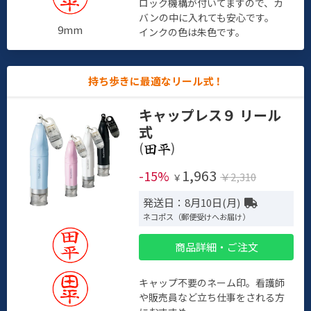
ロック機構が付いてますので、カ
バンの中に入れても安心です。
9mm
インクの色は朱色です。
持ち歩きに最適なリール式！
キャップレス９ リール
式
(
)
1,963
-15%
￥2,310
￥
発送日：8月10日(月)
ネコポス（郵便受けへお届け）
商品詳細・ご注文
キャップ不要のネーム印。看護師
や販売員など立ち仕事をされる方