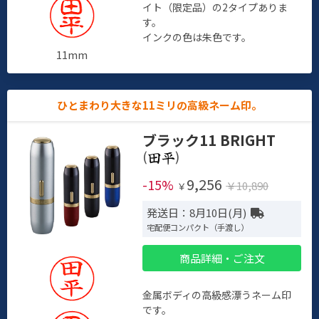
イト（限定品）の2タイプありま
す。
インクの色は朱色です。
11mm
ひとまわり大きな11ミリの高級ネーム印。
ブラック11 BRIGHT
(
)
9,256
-15%
￥10,890
￥
発送日：8月10日(月)
宅配便コンパクト（手渡し）
商品詳細・ご注文
金属ボディの高級感漂うネーム印
です。