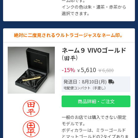
ーム印です。
インクの色は朱・濃茶・赤茶から
選択できます。
絶対に二度見されるウルトラゴージャスなネーム印。
ネーム９ VIVOゴールド
(
)
5,610
-15%
￥6,600
￥
発送日：8月10日(月)
宅配便コンパクト（手渡し）
商品詳細・ご注文
一般のお店では購入できない限定
モデルです。
ボディカラーは、ミラーゴールド
とマットゴールドの2タイプありま