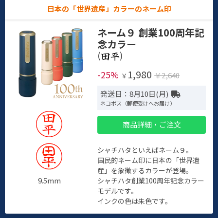
日本の「世界遺産」カラーのネーム印
ネーム９ 創業100周年記
念カラー
(
)
1,980
-25%
￥2,640
￥
発送日：8月10日(月)
ネコポス（郵便受けへお届け）
商品詳細・ご注文
シャチハタといえばネーム９。
国民的ネーム印に日本の「世界遺
産」を象徴するカラーが登場。
9.5mm
シャチハタ創業100周年記念カラー
モデルです。
インクの色は朱色です。