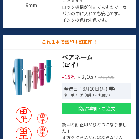
におすすめ
9mm
ロック機構が付いてますので、カ
バンの中に入れても安心です。
インクの色は朱色です。
これ１本で認印＋訂正印！
ペアネーム
(
)
2,057
-15%
￥2,420
￥
発送日：8月10日(月)
ネコポス（郵便受けへお届け）
商品詳細・ご注文
認印と訂正印がひとつになりまし
た！
両方を持ち歩かねばならない人