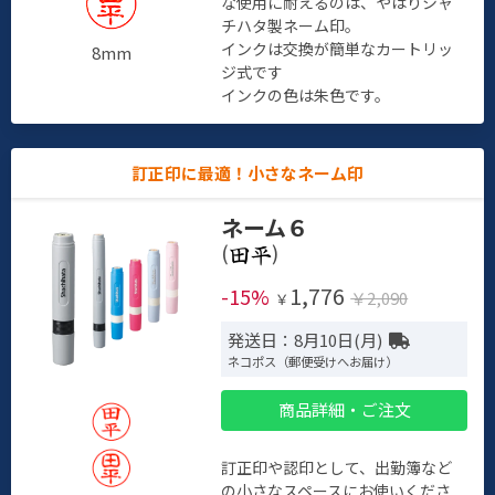
な使用に耐えるのは、やはりシャ
チハタ製ネーム印。
インクは交換が簡単なカートリッ
8mm
ジ式です
インクの色は朱色です。
訂正印に最適！小さなネーム印
ネーム６
(
)
1,776
-15%
￥2,090
￥
発送日：8月10日(月)
ネコポス（郵便受けへお届け）
商品詳細・ご注文
訂正印や認印として、出勤簿など
の小さなスペースにお使いくださ