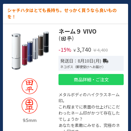
シャチハタはとても長持ち。せっかく買うなら良いもの
を！
ネーム９ VIVO
(
)
3,740
-15%
￥4,400
￥
発送日：8月10日(月)
ネコポス（郵便受けへお届け）
商品詳細・ご注文
メタルボディのハイクラスネーム
印。
これ程までに表面の仕上げにこだ
わったネーム印がかつて存在した
でしょうか？
9.5mm
あなたを素敵にみせる、究極のネ