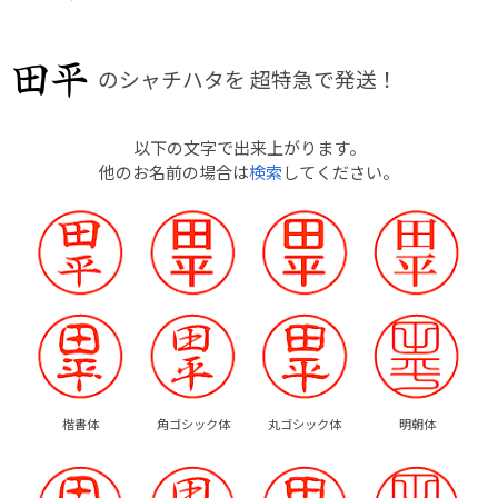
のシャチハタを
超特急で発送！
以下の文字で出来上がります。
他のお名前の場合は
検索
してください。
楷書体
角ゴシック体
丸ゴシック体
明朝体