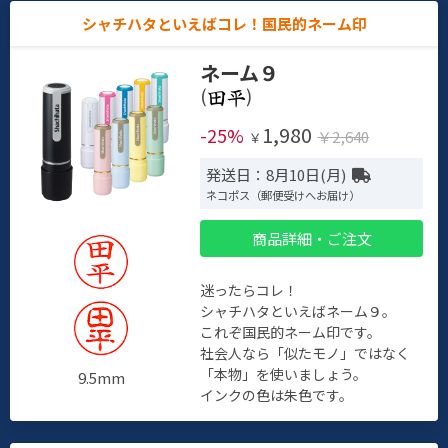
シャチハタといえばコレ！国民的ネーム印
ネーム９
(
)
1,980
-25%
￥2,640
￥
発送日：8月10日(月)
ネコポス（郵便受けへお届け）
商品詳細・ご注文
迷ったらコレ！
シャチハタといえばネーム９。
これぞ国民的ネーム印です。
社会人なら「似たモノ」ではなく
「本物」を使いましょう。
9.5mm
インクの色は朱色です。