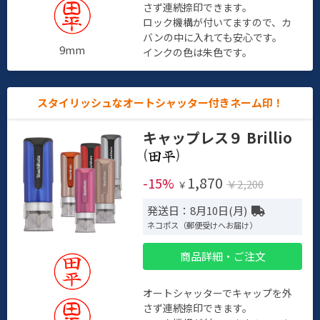
さず連続捺印できます。
ロック機構が付いてますので、カ
バンの中に入れても安心です。
9mm
インクの色は朱色です。
スタイリッシュなオートシャッター付きネーム印！
キャップレス９ Brillio
(
)
1,870
-15%
￥2,200
￥
発送日：8月10日(月)
ネコポス（郵便受けへお届け）
商品詳細・ご注文
オートシャッターでキャップを外
さず連続捺印できます。