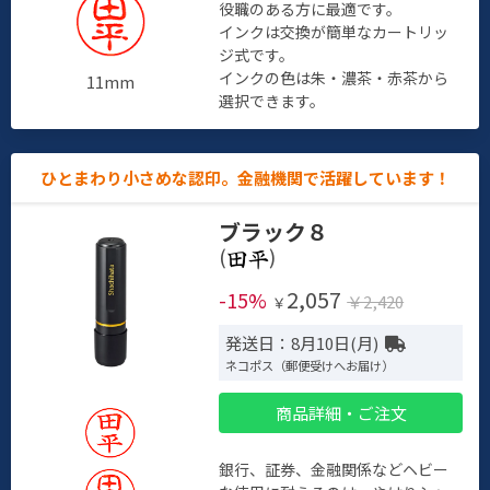
役職のある方に最適です。
インクは交換が簡単なカートリッ
ジ式です。
インクの色は朱・濃茶・赤茶から
11mm
選択できます。
ひとまわり小さめな認印。金融機関で活躍しています！
ブラック８
(
)
2,057
-15%
￥2,420
￥
発送日：8月10日(月)
ネコポス（郵便受けへお届け）
商品詳細・ご注文
銀行、証券、金融関係などヘビー