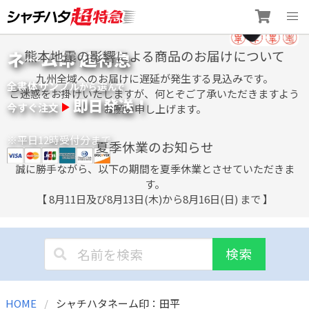
Skip
ネーム印 超特急
熊本地震の影響による商品のお届けについて
to
content
九州全域へのお届けに遅延が発生する見込みです。
全書体サンプル
選
から
んで
ご迷惑をお掛けいたしますが、何とぞご了承いただきますよう
即日発送！
今すぐ注文
お願い申し上げます。
※平日12時受付分まで
夏季休業のお知らせ
誠に勝手ながら、以下の期間を夏季休業とさせていただきま
す。
【 8月11日及び8月13日(木)から8月16日(日) まで 】
検索
HOME
シャチハタネーム印：田平