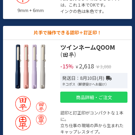
は、これ１本でOKです。
9mm + 6mm
インクの色は朱色です。
片手で操作できる認印＋訂正印！
ツインネームQOOM
(
)
2,618
-15%
￥3,080
￥
発送日：8月10日(月)
ネコポス（郵便受けへお届け）
商品詳細・ご注文
認印と訂正印がコンパクトな１本
に。
立ち仕事の現場の声から生まれた
キャップレスタイプ。