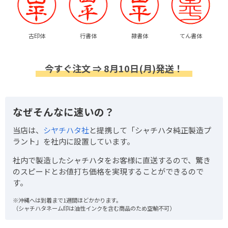
古印体
行書体
隷書体
てん書体
今すぐ注文 ⇒ 8月10日(月)発送！
なぜそんなに速いの？
当店は、
シヤチハタ社
と提携して「シャチハタ純正製造プ
ラント」を社内に設置しています。
社内で製造したシャチハタをお客様に直送するので、驚き
のスピードとお値打ち価格を実現することができるので
す。
※沖縄へは到着まで1週間ほどかかります。
（シャチハタネーム印は油性インクを含む商品のため空輸不可）