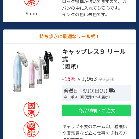
ロック機構が付いてますので、カ
バンの中に入れても安心です。
9mm
インクの色は朱色です。
持ち歩きに最適なリール式！
キャップレス９ リール
式
(
)
1,963
-15%
￥2,310
￥
発送日：8月10日(月)
ネコポス（郵便受けへお届け）
商品詳細・ご注文
キャップ不要のネーム印。看護師
や販売員など立ち仕事をされる方