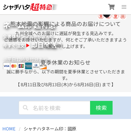
Skip
ネーム印 超特急
熊本地震の影響による商品のお届けについて
to
content
九州全域へのお届けに遅延が発生する見込みです。
全書体サンプル
選
から
んで
ご迷惑をお掛けいたしますが、何とぞご了承いただきますよう
即日発送！
今すぐ注文
お願い申し上げます。
※平日12時受付分まで
夏季休業のお知らせ
誠に勝手ながら、以下の期間を夏季休業とさせていただきま
す。
【 8月11日及び8月13日(木)から8月16日(日) まで 】
検索
HOME
シャチハタネーム印：國原