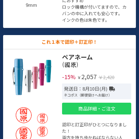
におすすめ
9mm
ロック機構が付いてますので、カ
バンの中に入れても安心です。
インクの色は朱色です。
これ１本で認印＋訂正印！
ペアネーム
(
)
2,057
-15%
￥2,420
￥
発送日：8月10日(月)
ネコポス（郵便受けへお届け）
商品詳細・ご注文
認印と訂正印がひとつになりまし
た！
両方を持ち歩かねばならない人