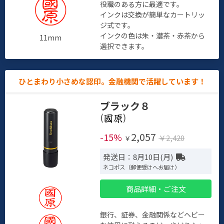
役職のある方に最適です。
インクは交換が簡単なカートリッ
ジ式です。
インクの色は朱・濃茶・赤茶から
11mm
選択できます。
ひとまわり小さめな認印。金融機関で活躍しています！
ブラック８
(
)
2,057
-15%
￥2,420
￥
発送日：8月10日(月)
ネコポス（郵便受けへお届け）
商品詳細・ご注文
銀行、証券、金融関係などヘビー