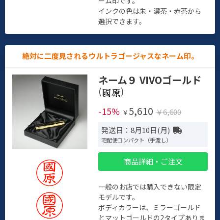
ーム印です。
インクの色は朱・濃茶・赤茶から
選択できます。
絶対に二度見されるウルトラゴージャスなネーム印。
ネーム９ VIVOゴールド
(
)
5,610
-15%
￥6,600
￥
発送日：8月10日(月)
宅配便コンパクト（手渡し）
商品詳細・ご注文
一般のお店では購入できない限定
モデルです。
ボディカラーは、ミラーゴールド
とマットゴールドの2タイプありま