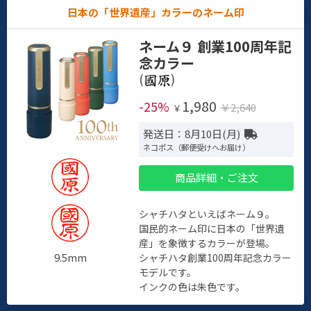
日本の「世界遺産」カラーのネーム印
ネーム９ 創業100周年記
念カラー
(
)
1,980
-25%
￥2,640
￥
発送日：8月10日(月)
ネコポス（郵便受けへお届け）
商品詳細・ご注文
シャチハタといえばネーム９。
国民的ネーム印に日本の「世界遺
産」を象徴するカラーが登場。
9.5mm
シャチハタ創業100周年記念カラー
モデルです。
インクの色は朱色です。