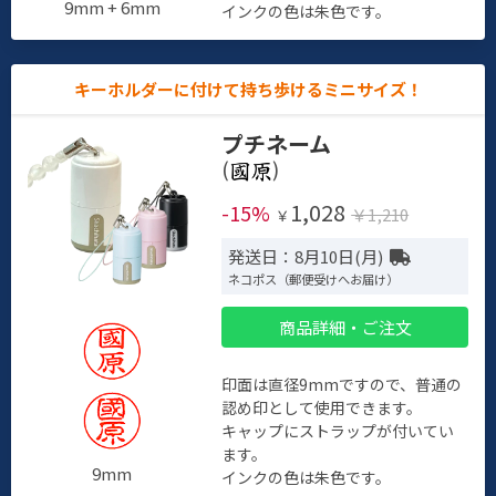
9mm + 6mm
インクの色は朱色です。
キーホルダーに付けて持ち歩けるミニサイズ！
プチネーム
(
)
1,028
-15%
￥1,210
￥
発送日：8月10日(月)
ネコポス（郵便受けへお届け）
商品詳細・ご注文
印面は直径9mmですので、普通の
認め印として使用できます。
キャップにストラップが付いてい
ます。
9mm
インクの色は朱色です。