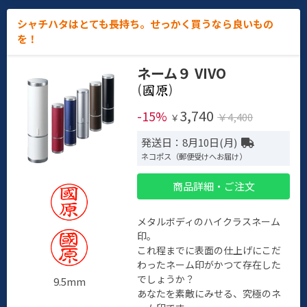
シャチハタはとても長持ち。せっかく買うなら良いもの
を！
ネーム９ VIVO
(
)
3,740
-15%
￥4,400
￥
発送日：8月10日(月)
ネコポス（郵便受けへお届け）
商品詳細・ご注文
メタルボディのハイクラスネーム
印。
これ程までに表面の仕上げにこだ
わったネーム印がかつて存在した
でしょうか？
9.5mm
あなたを素敵にみせる、究極のネ