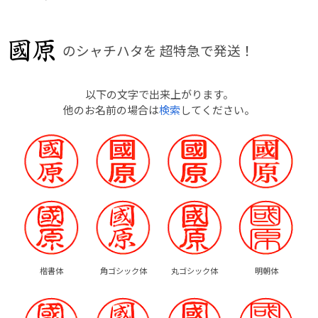
のシャチハタを
超特急で発送！
以下の文字で出来上がります。
他のお名前の場合は
検索
してください。
楷書体
角ゴシック体
丸ゴシック体
明朝体