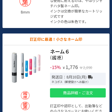
な使用に耐えるのは、やはりシャ
チハタ製ネーム印。
インクは交換が簡単なカートリッ
8mm
ジ式です
インクの色は朱色です。
訂正印に最適！小さなネーム印
ネーム６
(
)
1,776
-15%
￥2,090
￥
発送日：8月10日(月)
ネコポス（郵便受けへお届け）
商品詳細・ご注文
訂正印や認印として、出勤簿など
の小さなスペースにお使いくださ