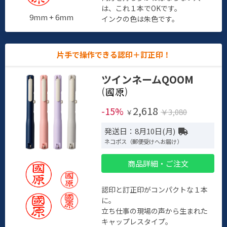
は、これ１本でOKです。
9mm + 6mm
インクの色は朱色です。
片手で操作できる認印＋訂正印！
ツインネームQOOM
(
)
2,618
-15%
￥3,080
￥
発送日：8月10日(月)
ネコポス（郵便受けへお届け）
商品詳細・ご注文
認印と訂正印がコンパクトな１本
に。
立ち仕事の現場の声から生まれた
キャップレスタイプ。