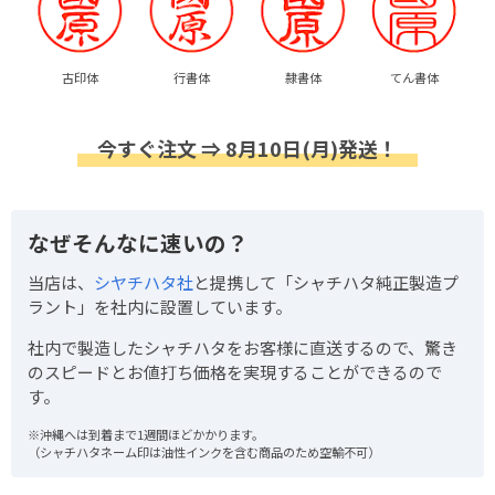
古印体
行書体
隷書体
てん書体
今すぐ注文 ⇒ 8月10日(月)発送！
なぜそんなに速いの？
当店は、
シヤチハタ社
と提携して「シャチハタ純正製造プ
ラント」を社内に設置しています。
社内で製造したシャチハタをお客様に直送するので、驚き
のスピードとお値打ち価格を実現することができるので
す。
※沖縄へは到着まで1週間ほどかかります。
（シャチハタネーム印は油性インクを含む商品のため空輸不可）