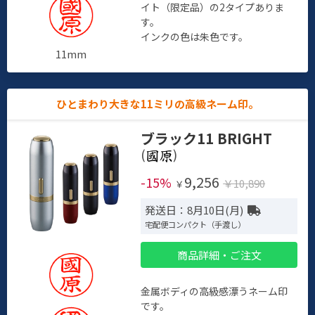
イト（限定品）の2タイプありま
す。
インクの色は朱色です。
11mm
ひとまわり大きな11ミリの高級ネーム印。
ブラック11 BRIGHT
(
)
9,256
-15%
￥10,890
￥
発送日：8月10日(月)
宅配便コンパクト（手渡し）
商品詳細・ご注文
金属ボディの高級感漂うネーム印
です。