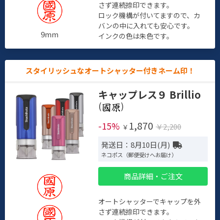
さず連続捺印できます。
ロック機構が付いてますので、カ
バンの中に入れても安心です。
9mm
インクの色は朱色です。
スタイリッシュなオートシャッター付きネーム印！
キャップレス９ Brillio
(
)
1,870
-15%
￥2,200
￥
発送日：8月10日(月)
ネコポス（郵便受けへお届け）
商品詳細・ご注文
オートシャッターでキャップを外
さず連続捺印できます。