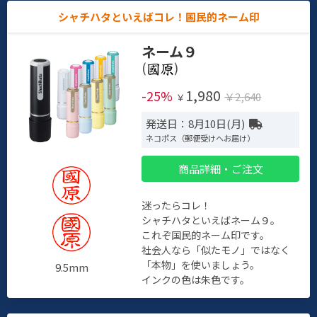
シャチハタといえばコレ！国民的ネーム印
ネーム９
(
)
1,980
-25%
￥2,640
￥
発送日：8月10日(月)
ネコポス（郵便受けへお届け）
商品詳細・ご注文
迷ったらコレ！
シャチハタといえばネーム９。
これぞ国民的ネーム印です。
社会人なら「似たモノ」ではなく
「本物」を使いましょう。
9.5mm
インクの色は朱色です。