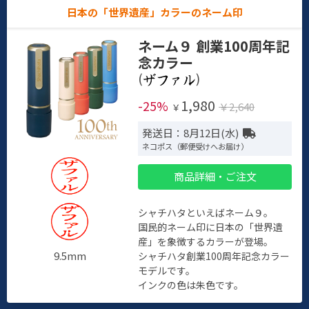
日本の「世界遺産」カラーのネーム印
ネーム９ 創業100周年記
念カラー
(
)
1,980
-25%
￥2,640
￥
発送日：8月12日(水)
ネコポス（郵便受けへお届け）
商品詳細・ご注文
シャチハタといえばネーム９。
国民的ネーム印に日本の「世界遺
産」を象徴するカラーが登場。
9.5mm
シャチハタ創業100周年記念カラー
モデルです。
インクの色は朱色です。