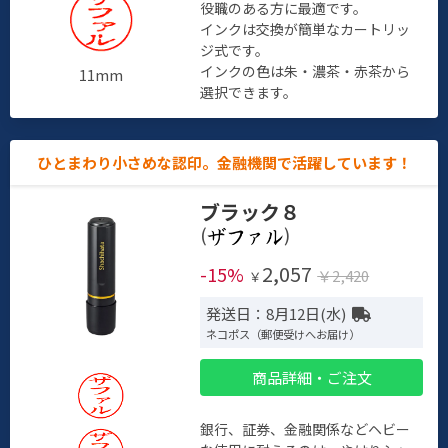
役職のある方に最適です。
インクは交換が簡単なカートリッ
ジ式です。
インクの色は朱・濃茶・赤茶から
11mm
選択できます。
ひとまわり小さめな認印。金融機関で活躍しています！
ブラック８
(
)
2,057
-15%
￥2,420
￥
発送日：8月12日(水)
ネコポス（郵便受けへお届け）
商品詳細・ご注文
銀行、証券、金融関係などヘビー