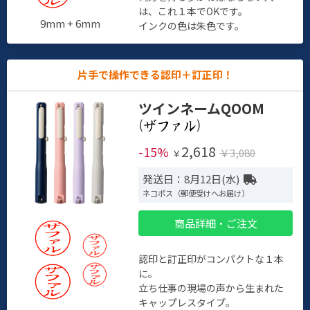
は、これ１本でOKです。
9mm + 6mm
インクの色は朱色です。
片手で操作できる認印＋訂正印！
ツインネームQOOM
(
)
2,618
-15%
￥3,080
￥
発送日：8月12日(水)
ネコポス（郵便受けへお届け）
商品詳細・ご注文
認印と訂正印がコンパクトな１本
に。
立ち仕事の現場の声から生まれた
キャップレスタイプ。