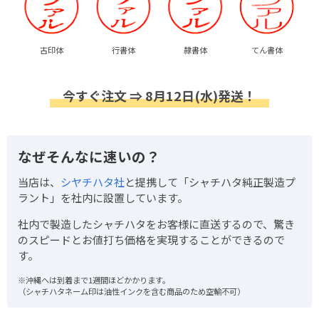
古印体
行書体
隷書体
てん書体
今すぐ注文 ⇒ 8月12日(水)発送！
なぜそんなに速いの？
当店は、
シヤチハタ社
と提携して「シャチハタ純正製造プ
ラント」を社内に設置しています。
社内で製造したシャチハタをお客様に直送するので、驚き
のスピードとお値打ち価格を実現することができるので
す。
※沖縄へは到着まで1週間ほどかかります。
（シャチハタネーム印は油性インクを含む商品のため空輸不可）