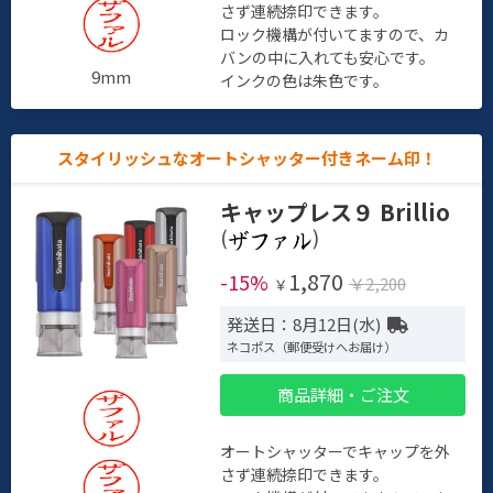
さず連続捺印できます。
ロック機構が付いてますので、カ
バンの中に入れても安心です。
9mm
インクの色は朱色です。
スタイリッシュなオートシャッター付きネーム印！
キャップレス９ Brillio
(
)
1,870
-15%
￥2,200
￥
発送日：8月12日(水)
ネコポス（郵便受けへお届け）
商品詳細・ご注文
オートシャッターでキャップを外
さず連続捺印できます。