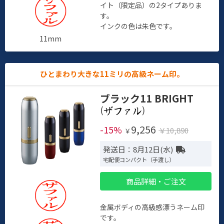
イト（限定品）の2タイプありま
す。
インクの色は朱色です。
11mm
ひとまわり大きな11ミリの高級ネーム印。
ブラック11 BRIGHT
(
)
9,256
-15%
￥10,890
￥
発送日：8月12日(水)
宅配便コンパクト（手渡し）
商品詳細・ご注文
金属ボディの高級感漂うネーム印
です。