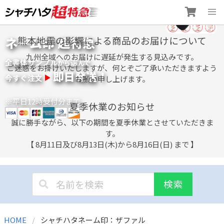
Skip
ネーム印 超特急
熊本地震の影響による商品のお届けについて
to
content
九州全域へのお届けに遅延が発生する見込みです。
全書体サンプル
選
から
んで
ご迷惑をお掛けいたしますが、何とぞご了承いただきますよう
即日発送！
今すぐ注文
お願い申し上げます。
※平日12時受付分まで
夏季休業のお知らせ
誠に勝手ながら、以下の期間を夏季休業とさせていただきま
す。
【 8月11日及び8月13日(木)から8月16日(日) まで 】
検索
HOME
シャチハタネーム印：ザファル