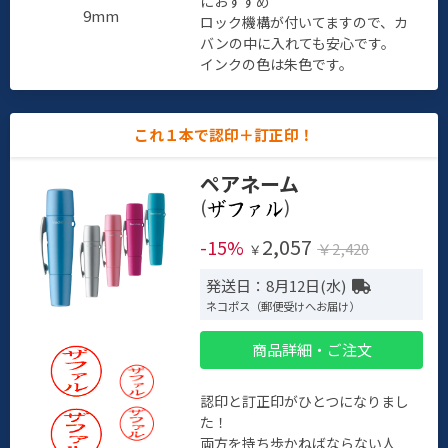
におすすめ
9mm
ロック機構が付いてますので、カ
バンの中に入れても安心です。
インクの色は朱色です。
これ１本で認印＋訂正印！
ペアネーム
(
)
2,057
-15%
￥2,420
￥
発送日：8月12日(水)
ネコポス（郵便受けへお届け）
商品詳細・ご注文
認印と訂正印がひとつになりまし
た！
両方を持ち歩かねばならない人