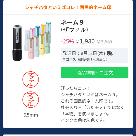
シャチハタといえばコレ！国民的ネーム印
ネーム９
(
)
1,980
-25%
￥2,640
￥
発送日：8月12日(水)
ネコポス（郵便受けへお届け）
商品詳細・ご注文
迷ったらコレ！
シャチハタといえばネーム９。
これぞ国民的ネーム印です。
社会人なら「似たモノ」ではなく
「本物」を使いましょう。
9.5mm
インクの色は朱色です。