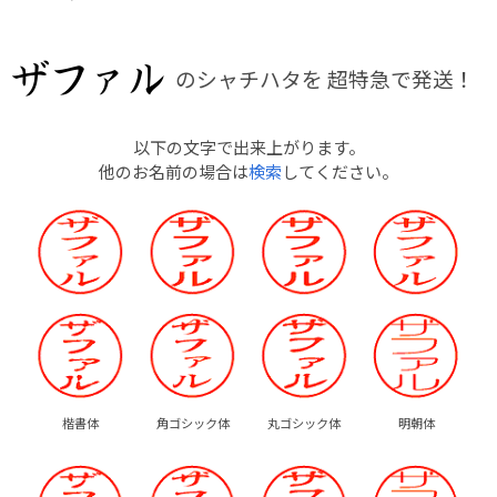
のシャチハタを
超特急で発送！
以下の文字で出来上がります。
他のお名前の場合は
検索
してください。
楷書体
角ゴシック体
丸ゴシック体
明朝体