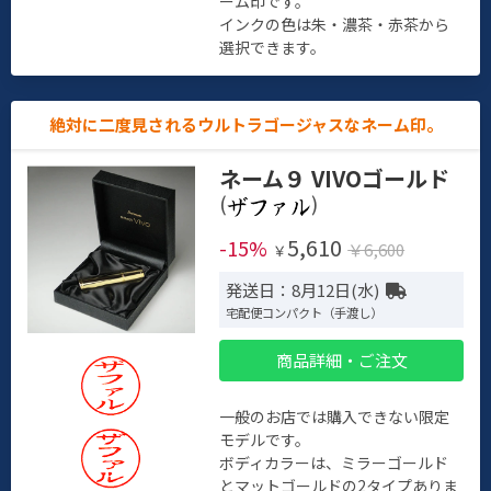
ーム印です。
インクの色は朱・濃茶・赤茶から
選択できます。
絶対に二度見されるウルトラゴージャスなネーム印。
ネーム９ VIVOゴールド
(
)
5,610
-15%
￥6,600
￥
発送日：8月12日(水)
宅配便コンパクト（手渡し）
商品詳細・ご注文
一般のお店では購入できない限定
モデルです。
ボディカラーは、ミラーゴールド
とマットゴールドの2タイプありま