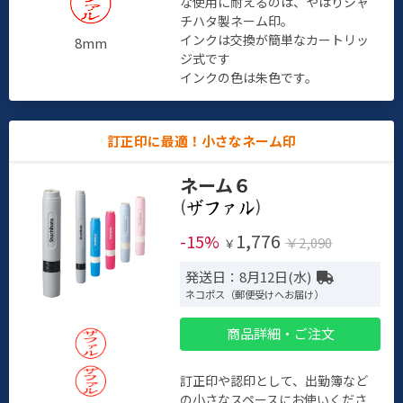
な使用に耐えるのは、やはりシャ
チハタ製ネーム印。
インクは交換が簡単なカートリッ
8mm
ジ式です
インクの色は朱色です。
訂正印に最適！小さなネーム印
ネーム６
(
)
1,776
-15%
￥2,090
￥
発送日：8月12日(水)
ネコポス（郵便受けへお届け）
商品詳細・ご注文
訂正印や認印として、出勤簿など
の小さなスペースにお使いくださ