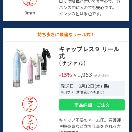
ロック機構が付いてますので、カ
バンの中に入れても安心です。
9mm
インクの色は朱色です。
持ち歩きに最適なリール式！
キャップレス９ リール
式
(
)
1,963
-15%
￥2,310
￥
発送日：8月12日(水)
ネコポス（郵便受けへお届け）
商品詳細・ご注文
キャップ不要のネーム印。看護師
や販売員など立ち仕事をされる方