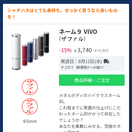
シャチハタはとても長持ち。せっかく買うなら良いもの
を！
ネーム９ VIVO
(
)
3,740
-15%
￥4,400
￥
発送日：8月12日(水)
ネコポス（郵便受けへお届け）
商品詳細・ご注文
メタルボディのハイクラスネーム
印。
これ程までに表面の仕上げにこだ
わったネーム印がかつて存在した
でしょうか？
9.5mm
あなたを素敵にみせる、究極のネ