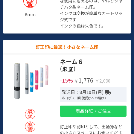
な使用に耐えるのは、やはりシャ
チハタ製ネーム印。
インクは交換が簡単なカートリッ
8mm
ジ式です
インクの色は朱色です。
訂正印に最適！小さなネーム印
ネーム６
(
)
1,776
-15%
￥2,090
￥
発送日：8月10日(月)
ネコポス（郵便受けへお届け）
商品詳細・ご注文
訂正印や認印として、出勤簿など
の小さなスペースにお使いくださ