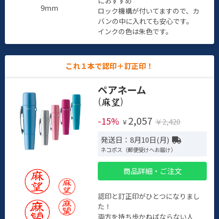
におすすめ
9mm
ロック機構が付いてますので、カ
バンの中に入れても安心です。
インクの色は朱色です。
これ１本で認印＋訂正印！
ペアネーム
(
)
2,057
-15%
￥2,420
￥
発送日：8月10日(月)
ネコポス（郵便受けへお届け）
商品詳細・ご注文
認印と訂正印がひとつになりまし
た！
両方を持ち歩かねばならない人