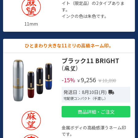
イト（限定品）の2タイプありま
す。
インクの色は朱色です。
11mm
ひとまわり大きな11ミリの高級ネーム印。
ブラック11 BRIGHT
(
)
9,256
-15%
￥10,890
￥
発送日：8月10日(月)
宅配便コンパクト（手渡し）
商品詳細・ご注文
金属ボディの高級感漂うネーム印
です。