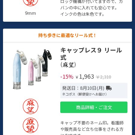
ロック機構が付いてますので、カ
バンの中に入れても安心です。
9mm
インクの色は朱色です。
持ち歩きに最適なリール式！
キャップレス９ リール
式
(
)
1,963
-15%
￥2,310
￥
発送日：8月10日(月)
ネコポス（郵便受けへお届け）
商品詳細・ご注文
キャップ不要のネーム印。看護師
や販売員など立ち仕事をされる方