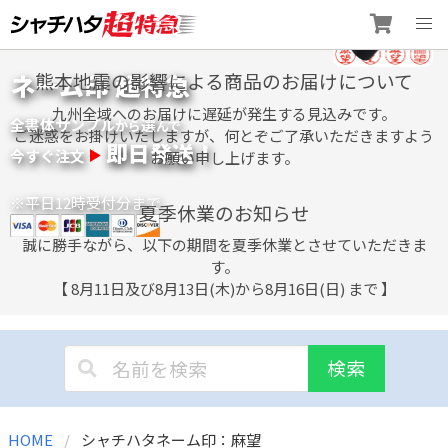
Skip
ネーム印 超特急
熊本地震の影響による商品のお届けについて
to
content
九州全域へのお届けに遅延が発生する見込みです。
全書体サンプル
選
から
んで
ご迷惑をお掛けいたしますが、何とぞご了承いただきますよう
即日発送！
今すぐ注文
お願い申し上げます。
※平日12時受付分まで
夏季休業のお知らせ
誠に勝手ながら、以下の期間を夏季休業とさせていただきま
す。
【 8月11日及び8月13日(木)から8月16日(日) まで 】
検索
HOME
シャチハタネーム印：麻望