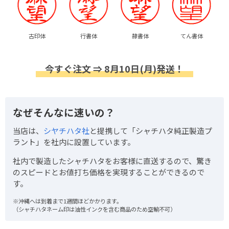
古印体
行書体
隷書体
てん書体
今すぐ注文 ⇒ 8月10日(月)発送！
なぜそんなに速いの？
当店は、
シヤチハタ社
と提携して「シャチハタ純正製造プ
ラント」を社内に設置しています。
社内で製造したシャチハタをお客様に直送するので、驚き
のスピードとお値打ち価格を実現することができるので
す。
※沖縄へは到着まで1週間ほどかかります。
（シャチハタネーム印は油性インクを含む商品のため空輸不可）