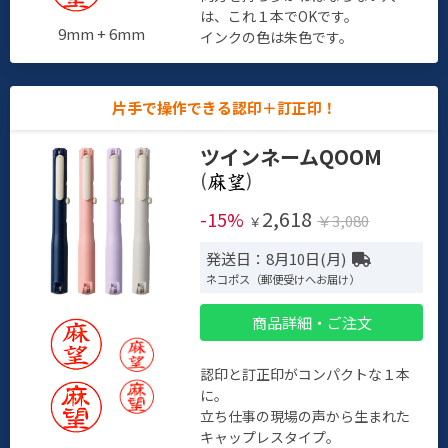
は、これ１本でOKです。
9mm + 6mm
インクの色は朱色です。
片手で操作できる認印＋訂正印！
ツインネームQOOM
(
)
2,618
-15%
￥3,080
￥
発送日：8月10日(月)
ネコポス（郵便受けへお届け）
商品詳細・ご注文
認印と訂正印がコンパクトな１本
に。
立ち仕事の現場の声から生まれた
キャップレスタイプ。