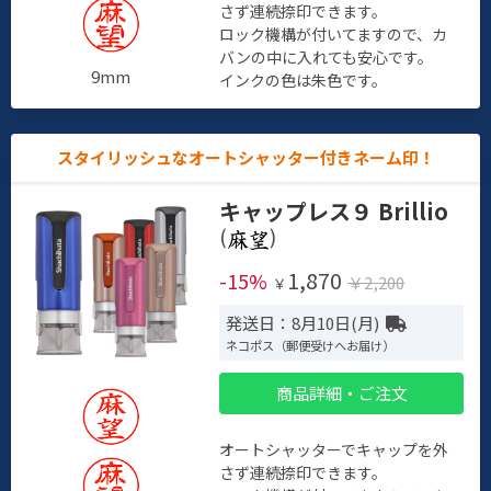
さず連続捺印できます。
ロック機構が付いてますので、カ
バンの中に入れても安心です。
9mm
インクの色は朱色です。
スタイリッシュなオートシャッター付きネーム印！
キャップレス９ Brillio
(
)
1,870
-15%
￥2,200
￥
発送日：8月10日(月)
ネコポス（郵便受けへお届け）
商品詳細・ご注文
オートシャッターでキャップを外
さず連続捺印できます。