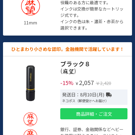
役職のある方に最適です。
インクは交換が簡単なカートリッ
ジ式です。
インクの色は朱・濃茶・赤茶から
11mm
選択できます。
ひとまわり小さめな認印。金融機関で活躍しています！
ブラック８
(
)
2,057
-15%
￥2,420
￥
発送日：8月10日(月)
ネコポス（郵便受けへお届け）
商品詳細・ご注文
銀行、証券、金融関係などヘビー