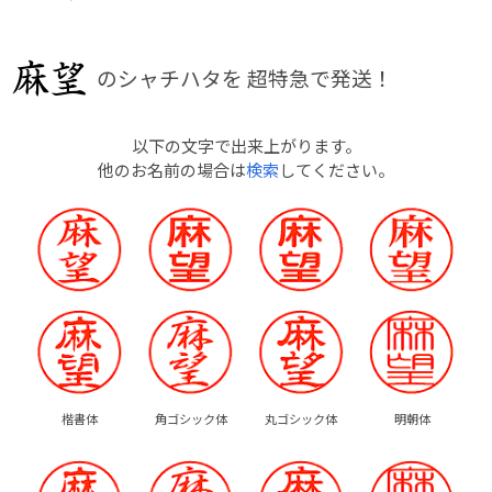
のシャチハタを
超特急で発送！
以下の文字で出来上がります。
他のお名前の場合は
検索
してください。
楷書体
角ゴシック体
丸ゴシック体
明朝体