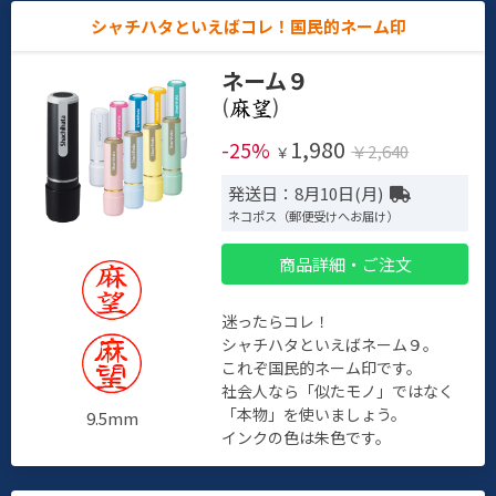
シャチハタといえばコレ！国民的ネーム印
ネーム９
(
)
1,980
-25%
￥2,640
￥
発送日：8月10日(月)
ネコポス（郵便受けへお届け）
商品詳細・ご注文
迷ったらコレ！
シャチハタといえばネーム９。
これぞ国民的ネーム印です。
社会人なら「似たモノ」ではなく
「本物」を使いましょう。
9.5mm
インクの色は朱色です。