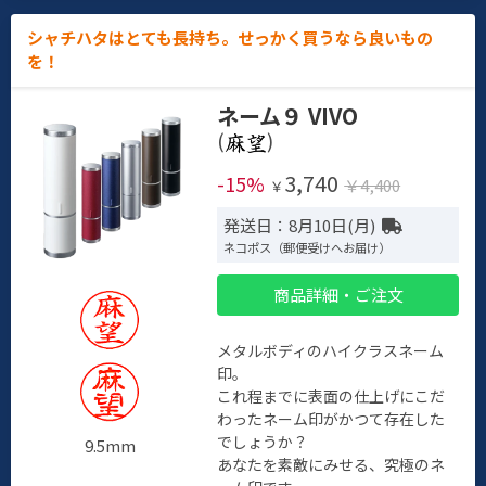
シャチハタはとても長持ち。せっかく買うなら良いもの
を！
ネーム９ VIVO
(
)
3,740
-15%
￥4,400
￥
発送日：8月10日(月)
ネコポス（郵便受けへお届け）
商品詳細・ご注文
メタルボディのハイクラスネーム
印。
これ程までに表面の仕上げにこだ
わったネーム印がかつて存在した
でしょうか？
9.5mm
あなたを素敵にみせる、究極のネ