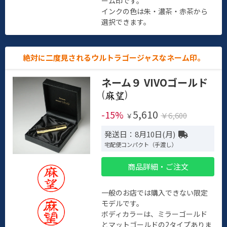
ーム印です。
インクの色は朱・濃茶・赤茶から
選択できます。
絶対に二度見されるウルトラゴージャスなネーム印。
ネーム９ VIVOゴールド
(
)
5,610
-15%
￥6,600
￥
発送日：8月10日(月)
宅配便コンパクト（手渡し）
商品詳細・ご注文
一般のお店では購入できない限定
モデルです。
ボディカラーは、ミラーゴールド
とマットゴールドの2タイプありま