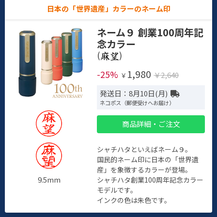
日本の「世界遺産」カラーのネーム印
ネーム９ 創業100周年記
念カラー
(
)
1,980
-25%
￥2,640
￥
発送日：8月10日(月)
ネコポス（郵便受けへお届け）
商品詳細・ご注文
シャチハタといえばネーム９。
国民的ネーム印に日本の「世界遺
産」を象徴するカラーが登場。
9.5mm
シャチハタ創業100周年記念カラー
モデルです。
インクの色は朱色です。