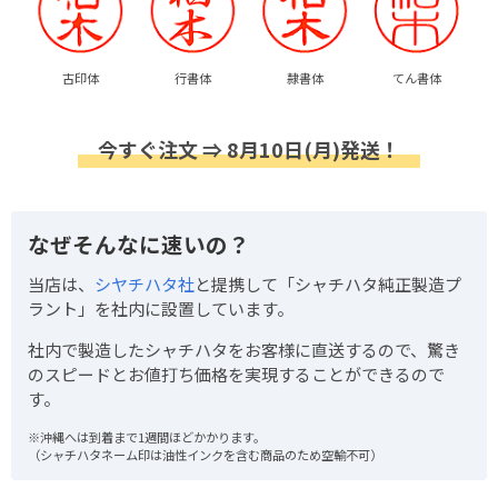
古印体
行書体
隷書体
てん書体
今すぐ注文 ⇒ 8月10日(月)発送！
なぜそんなに速いの？
当店は、
シヤチハタ社
と提携して「シャチハタ純正製造プ
ラント」を社内に設置しています。
社内で製造したシャチハタをお客様に直送するので、驚き
のスピードとお値打ち価格を実現することができるので
す。
※沖縄へは到着まで1週間ほどかかります。
（シャチハタネーム印は油性インクを含む商品のため空輸不可）