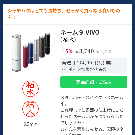
シャチハタはとても長持ち。せっかく買うなら良いもの
を！
ネーム９ VIVO
(
)
3,740
-15%
￥4,400
￥
発送日：8月10日(月)
ネコポス（郵便受けへお届け）
商品詳細・ご注文
メタルボディのハイクラスネーム
印。
これ程までに表面の仕上げにこだ
わったネーム印がかつて存在した
でしょうか？
9.5mm
あなたを素敵にみせる、究極のネ