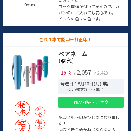
におすすめ
9mm
ロック機構が付いてますので、カ
バンの中に入れても安心です。
インクの色は朱色です。
これ１本で認印＋訂正印！
ペアネーム
(
)
2,057
-15%
￥2,420
￥
発送日：8月10日(月)
ネコポス（郵便受けへお届け）
商品詳細・ご注文
認印と訂正印がひとつになりまし
た！
両方を持ち歩かねばならない人