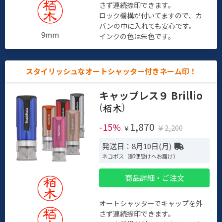
さず連続捺印できます。
ロック機構が付いてますので、カ
バンの中に入れても安心です。
9mm
インクの色は朱色です。
スタイリッシュなオートシャッター付きネーム印！
キャップレス９ Brillio
(
)
1,870
-15%
￥2,200
￥
発送日：8月10日(月)
ネコポス（郵便受けへお届け）
商品詳細・ご注文
オートシャッターでキャップを外
さず連続捺印できます。