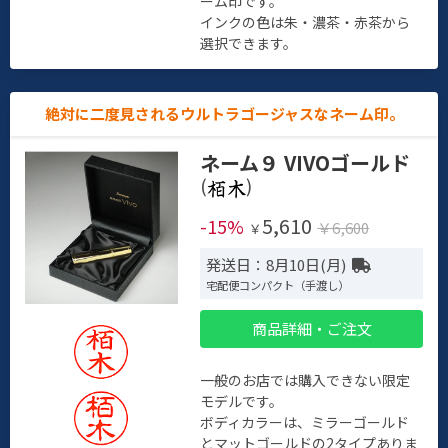
ーム印です。
インクの色は朱・濃茶・赤茶から
選択できます。
絶対に二度見されるウルトラゴージャスなネーム印。
ネーム９ VIVOゴールド
(
)
5,610
-15%
￥6,600
￥
発送日：8月10日(月)
宅配便コンパクト（手渡し）
商品詳細・ご注文
一般のお店では購入できない限定
モデルです。
ボディカラーは、ミラーゴールド
とマットゴールドの2タイプありま