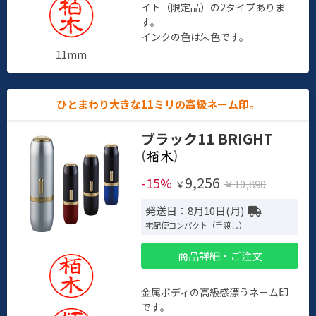
イト（限定品）の2タイプありま
す。
インクの色は朱色です。
11mm
ひとまわり大きな11ミリの高級ネーム印。
ブラック11 BRIGHT
(
)
9,256
-15%
￥10,890
￥
発送日：8月10日(月)
宅配便コンパクト（手渡し）
商品詳細・ご注文
金属ボディの高級感漂うネーム印
です。