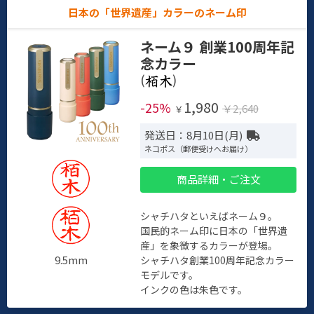
日本の「世界遺産」カラーのネーム印
ネーム９ 創業100周年記
念カラー
(
)
1,980
-25%
￥2,640
￥
発送日：8月10日(月)
ネコポス（郵便受けへお届け）
商品詳細・ご注文
シャチハタといえばネーム９。
国民的ネーム印に日本の「世界遺
産」を象徴するカラーが登場。
9.5mm
シャチハタ創業100周年記念カラー
モデルです。
インクの色は朱色です。