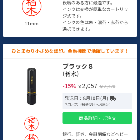
役職のある方に最適です。
インクは交換が簡単なカートリッ
ジ式です。
インクの色は朱・濃茶・赤茶から
11mm
選択できます。
ひとまわり小さめな認印。金融機関で活躍しています！
ブラック８
(
)
2,057
-15%
￥2,420
￥
発送日：8月10日(月)
ネコポス（郵便受けへお届け）
商品詳細・ご注文
銀行、証券、金融関係などヘビー