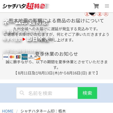
Skip
ネーム印 超特急
熊本地震の影響による商品のお届けについて
to
content
九州全域へのお届けに遅延が発生する見込みです。
全書体サンプル
選
から
んで
ご迷惑をお掛けいたしますが、何とぞご了承いただきますよう
即日発送！
今すぐ注文
お願い申し上げます。
※平日12時受付分まで
夏季休業のお知らせ
誠に勝手ながら、以下の期間を夏季休業とさせていただきま
す。
【 8月11日及び8月13日(木)から8月16日(日) まで 】
検索
HOME
シャチハタネーム印：栢木