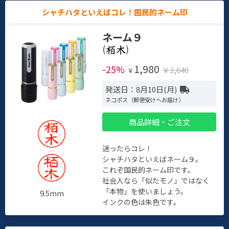
シャチハタといえばコレ！国民的ネーム印
ネーム９
(
)
1,980
-25%
￥2,640
￥
発送日：8月10日(月)
ネコポス（郵便受けへお届け）
商品詳細・ご注文
迷ったらコレ！
シャチハタといえばネーム９。
これぞ国民的ネーム印です。
社会人なら「似たモノ」ではなく
「本物」を使いましょう。
9.5mm
インクの色は朱色です。