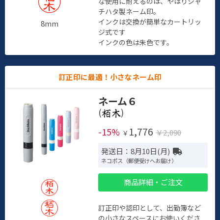
な使用に耐えるのは、やはりシャ
チハタ製ネーム印。
インクは交換が簡単なカートリッ
8mm
ジ式です
インクの色は朱色です。
訂正印に最適！小さなネーム印
ネーム６
(
)
1,776
-15%
￥2,090
￥
発送日：8月10日(月)
ネコポス（郵便受けへお届け）
商品詳細・ご注文
訂正印や認印として、出勤簿など
の小さなスペースにお使いくださ