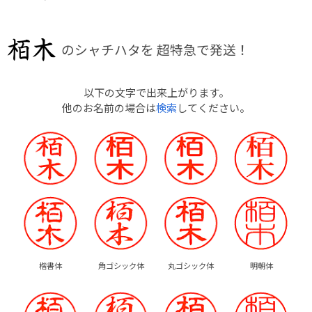
のシャチハタを
超特急で発送！
以下の文字で出来上がります。
他のお名前の場合は
検索
してください。
楷書体
角ゴシック体
丸ゴシック体
明朝体