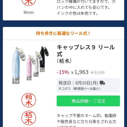
ロック機構が付いてますので、カ
バンの中に入れても安心です。
9mm
インクの色は朱色です。
持ち歩きに最適なリール式！
キャップレス９ リール
式
(
)
1,963
-15%
￥2,310
￥
発送日：8月10日(月)
ネコポス（郵便受けへお届け）
商品詳細・ご注文
キャップ不要のネーム印。看護師
や販売員など立ち仕事をされる方