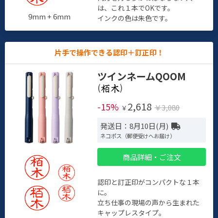
は、これ１本でOKです。
9mm + 6mm
インクの色は朱色です。
片手で操作できる認印＋訂正印！
ツインネームQOOM
(
)
2,618
-15%
￥3,080
￥
発送日：8月10日(月)
ネコポス（郵便受けへお届け）
商品詳細・ご注文
認印と訂正印がコンパクトな１本
に。
立ち仕事の現場の声から生まれた
キャップレスタイプ。