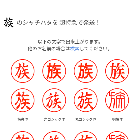
のシャチハタを
超特急で発送！
以下の文字で出来上がります。
他のお名前の場合は
検索
してください。
楷書体
角ゴシック体
丸ゴシック体
明朝体