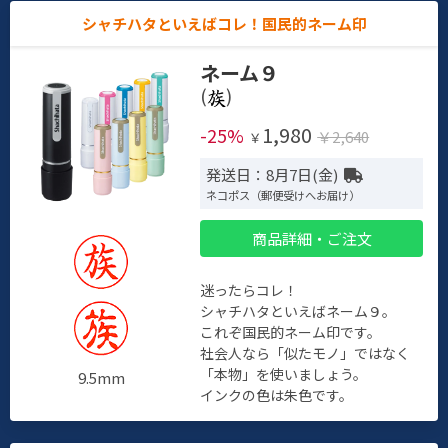
シャチハタといえばコレ！国民的ネーム印
ネーム９
(
)
1,980
-25%
￥2,640
￥
発送日：8月7日(金)
ネコポス（郵便受けへお届け）
商品詳細・ご注文
迷ったらコレ！
シャチハタといえばネーム９。
これぞ国民的ネーム印です。
社会人なら「似たモノ」ではなく
「本物」を使いましょう。
9.5mm
インクの色は朱色です。