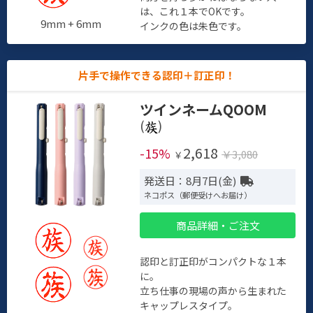
は、これ１本でOKです。
9mm + 6mm
インクの色は朱色です。
片手で操作できる認印＋訂正印！
ツインネームQOOM
(
)
2,618
-15%
￥3,080
￥
発送日：8月7日(金)
ネコポス（郵便受けへお届け）
商品詳細・ご注文
認印と訂正印がコンパクトな１本
に。
立ち仕事の現場の声から生まれた
キャップレスタイプ。