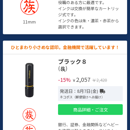
役職のある方に最適です。
インクは交換が簡単なカートリッ
ジ式です。
インクの色は朱・濃茶・赤茶から
11mm
選択できます。
ひとまわり小さめな認印。金融機関で活躍しています！
ブラック８
(
)
2,057
-15%
￥2,420
￥
発送日：8月7日(金)
ネコポス（郵便受けへお届け）
商品詳細・ご注文
銀行、証券、金融関係などヘビー