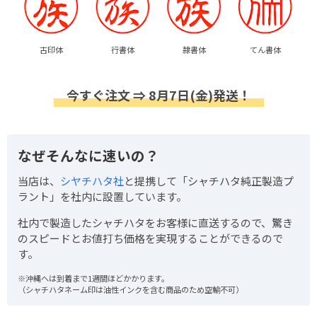
古印体
行書体
隷書体
てん書体
今すぐ注文 ⇒ 8月7日(金)発送！
なぜそんなに速いの？
当店は、
シヤチハタ社
と提携して「シャチハタ純正製造プ
ラント」を社内に設置しています。
社内で製造したシャチハタをお客様に直送するので、驚き
のスピードとお値打ち価格を実現することができるので
す。
※沖縄へは到着まで1週間ほどかかります。
（シャチハタネーム印は油性インクを含む商品のため空輸不可）