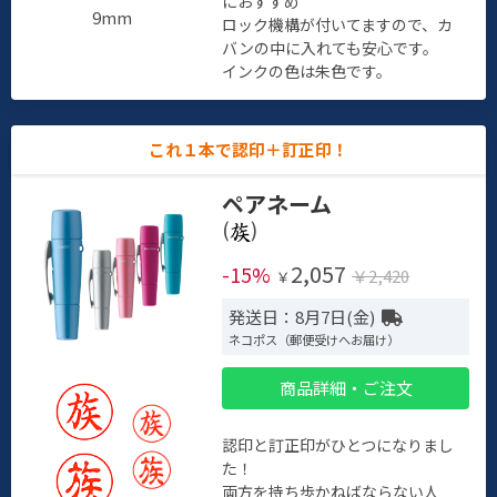
におすすめ
9mm
ロック機構が付いてますので、カ
バンの中に入れても安心です。
インクの色は朱色です。
これ１本で認印＋訂正印！
ペアネーム
(
)
2,057
-15%
￥2,420
￥
発送日：8月7日(金)
ネコポス（郵便受けへお届け）
商品詳細・ご注文
認印と訂正印がひとつになりまし
た！
両方を持ち歩かねばならない人