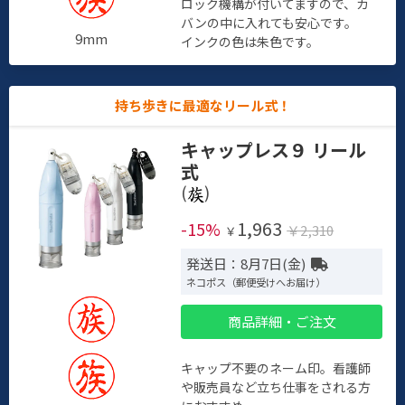
ロック機構が付いてますので、カ
バンの中に入れても安心です。
9mm
インクの色は朱色です。
持ち歩きに最適なリール式！
キャップレス９ リール
式
(
)
1,963
-15%
￥2,310
￥
発送日：8月7日(金)
ネコポス（郵便受けへお届け）
商品詳細・ご注文
キャップ不要のネーム印。看護師
や販売員など立ち仕事をされる方