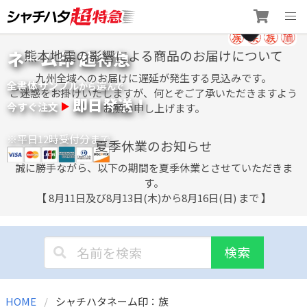
Skip
ネーム印 超特急
熊本地震の影響による商品のお届けについて
to
content
九州全域へのお届けに遅延が発生する見込みです。
全書体サンプル
選
から
んで
ご迷惑をお掛けいたしますが、何とぞご了承いただきますよう
即日発送！
今すぐ注文
お願い申し上げます。
※平日12時受付分まで
夏季休業のお知らせ
誠に勝手ながら、以下の期間を夏季休業とさせていただきま
す。
【 8月11日及び8月13日(木)から8月16日(日) まで 】
検索
HOME
シャチハタネーム印：族