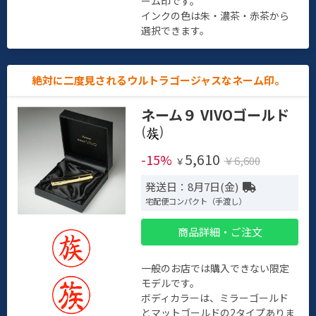
ーム印です。
インクの色は朱・濃茶・赤茶から
選択できます。
絶対に二度見されるウルトラゴージャスなネーム印。
ネーム９ VIVOゴールド
(
)
5,610
-15%
￥6,600
￥
発送日：8月7日(金)
宅配便コンパクト（手渡し）
商品詳細・ご注文
一般のお店では購入できない限定
モデルです。
ボディカラーは、ミラーゴールド
とマットゴールドの2タイプありま