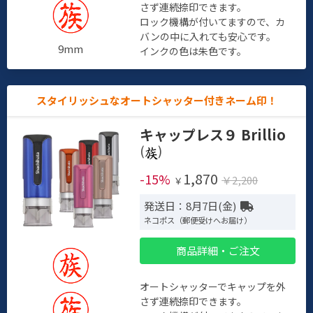
さず連続捺印できます。
ロック機構が付いてますので、カ
バンの中に入れても安心です。
9mm
インクの色は朱色です。
スタイリッシュなオートシャッター付きネーム印！
キャップレス９ Brillio
(
)
1,870
-15%
￥2,200
￥
発送日：8月7日(金)
ネコポス（郵便受けへお届け）
商品詳細・ご注文
オートシャッターでキャップを外
さず連続捺印できます。