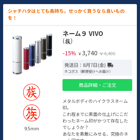
シャチハタはとても長持ち。せっかく買うなら良いもの
を！
ネーム９ VIVO
(
)
3,740
-15%
￥4,400
￥
発送日：8月7日(金)
ネコポス（郵便受けへお届け）
商品詳細・ご注文
メタルボディのハイクラスネーム
印。
これ程までに表面の仕上げにこだ
わったネーム印がかつて存在した
でしょうか？
9.5mm
あなたを素敵にみせる、究極のネ