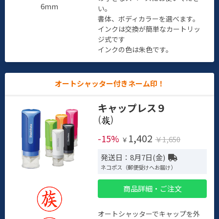
6mm
い。
書体、ボディカラーを選べます。
インクは交換が簡単なカートリッ
ジ式です
インクの色は朱色です。
オートシャッター付きネーム印！
キャップレス９
(
)
1,402
-15%
￥1,650
￥
発送日：8月7日(金)
ネコポス（郵便受けへお届け）
商品詳細・ご注文
オートシャッターでキャップを外