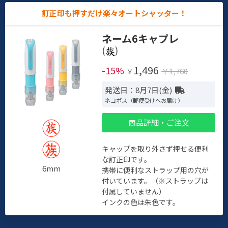
訂正印も押すだけ楽々オートシャッター！
ネーム6キャプレ
(
)
1,496
-15%
￥1,760
￥
発送日：8月7日(金)
ネコポス（郵便受けへお届け）
商品詳細・ご注文
キャップを取り外さず押せる便利
な訂正印です。
6mm
携帯に便利なストラップ用の穴が
付いています。（※ストラップは
付属していません）
インクの色は朱色です。