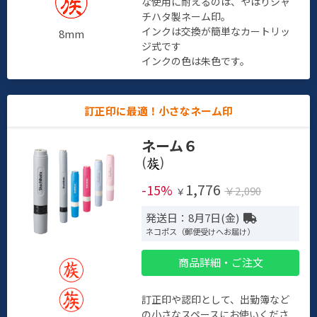
な使用に耐えるのは、やはりシャ
チハタ製ネーム印。
インクは交換が簡単なカートリッ
8mm
ジ式です
インクの色は朱色です。
訂正印に最適！小さなネーム印
ネーム６
(
)
1,776
-15%
￥2,090
￥
発送日：8月7日(金)
ネコポス（郵便受けへお届け）
商品詳細・ご注文
訂正印や認印として、出勤簿など
の小さなスペースにお使いくださ