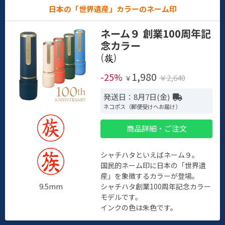
日本の「世界遺産」カラーのネーム印
ネーム９ 創業100周年記
念カラー
(
)
1,980
-25%
￥2,640
￥
発送日：8月7日(金)
ネコポス（郵便受けへお届け）
商品詳細・ご注文
シャチハタといえばネーム９。
国民的ネーム印に日本の「世界遺
産」を象徴するカラーが登場。
9.5mm
シャチハタ創業100周年記念カラー
モデルです。
インクの色は朱色です。