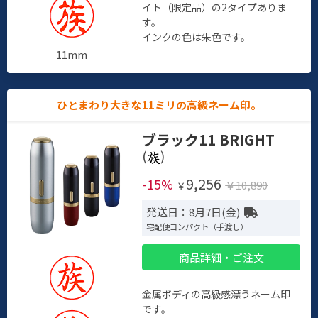
イト（限定品）の2タイプありま
す。
インクの色は朱色です。
11mm
ひとまわり大きな11ミリの高級ネーム印。
ブラック11 BRIGHT
(
)
9,256
-15%
￥10,890
￥
発送日：8月7日(金)
宅配便コンパクト（手渡し）
商品詳細・ご注文
金属ボディの高級感漂うネーム印
です。