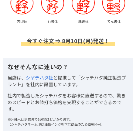
古印体
行書体
隷書体
てん書体
今すぐ注文 ⇒ 8月10日(月)発送！
なぜそんなに速いの？
当店は、
シヤチハタ社
と提携して「シャチハタ純正製造プ
ラント」を社内に設置しています。
社内で製造したシャチハタをお客様に直送するので、驚き
のスピードとお値打ち価格を実現することができるので
す。
※沖縄へは到着まで1週間ほどかかります。
（シャチハタネーム印は油性インクを含む商品のため空輸不可）