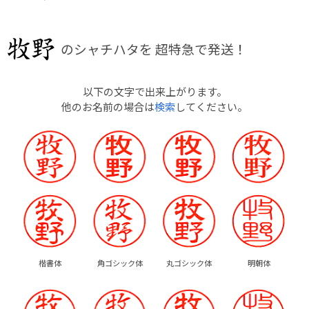
のシャチハタを
超特急で発送！
以下の文字で出来上がります。
他のお名前の場合は
検索
してください。
楷書体
角ゴシック体
丸ゴシック体
明朝体