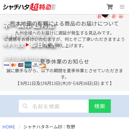
Skip
ネーム印 超特急
熊本地震の影響による商品のお届けについて
to
content
九州全域へのお届けに遅延が発生する見込みです。
全書体サンプル
選
から
んで
ご迷惑をお掛けいたしますが、何とぞご了承いただきますよう
即日発送！
今すぐ注文
お願い申し上げます。
※平日12時受付分まで
夏季休業のお知らせ
誠に勝手ながら、以下の期間を夏季休業とさせていただきま
す。
【 8月11日及び8月13日(木)から8月16日(日) まで 】
検索
HOME
シャチハタネーム印：牧野