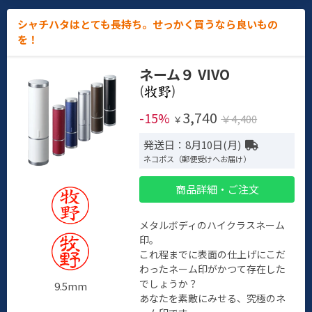
シャチハタはとても長持ち。せっかく買うなら良いもの
を！
ネーム９ VIVO
(
)
3,740
-15%
￥4,400
￥
発送日：8月10日(月)
ネコポス（郵便受けへお届け）
商品詳細・ご注文
メタルボディのハイクラスネーム
印。
これ程までに表面の仕上げにこだ
わったネーム印がかつて存在した
でしょうか？
9.5mm
あなたを素敵にみせる、究極のネ