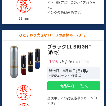
イト（限定品）の2タイプありま
す。
インクの色は朱色です。
11mm
ひとまわり大きな11ミリの高級ネーム印。
ブラック11 BRIGHT
(
)
9,256
-15%
￥10,890
￥
発送日：8月10日(月)
宅配便コンパクト（手渡し）
商品詳細・ご注文
金属ボディの高級感漂うネーム印
です。