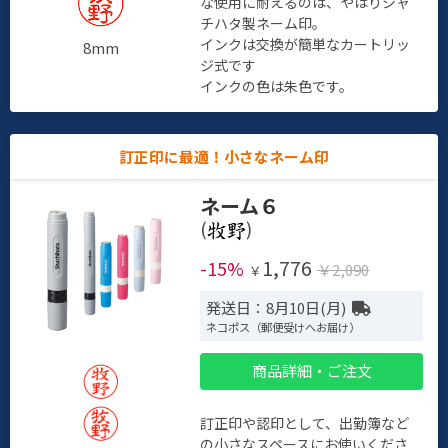
な使用に耐えるのは、やはりシャ
チハタ製ネーム印。
インクは交換が簡単なカートリッ
8mm
ジ式です
インクの色は朱色です。
訂正印に最適！小さなネーム印
ネーム６
(
)
1,776
-15%
￥2,090
￥
発送日：8月10日(月)
ネコポス（郵便受けへお届け）
商品詳細・ご注文
訂正印や認印として、出勤簿など
の小さなスペースにお使いくださ