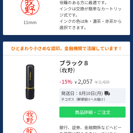
役職のある方に最適です。
インクは交換が簡単なカートリッ
ジ式です。
インクの色は朱・濃茶・赤茶から
11mm
選択できます。
ひとまわり小さめな認印。金融機関で活躍しています！
ブラック８
(
)
2,057
-15%
￥2,420
￥
発送日：8月10日(月)
ネコポス（郵便受けへお届け）
商品詳細・ご注文
銀行、証券、金融関係などヘビー