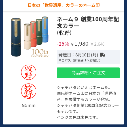
日本の「世界遺産」カラーのネーム印
ネーム９ 創業100周年記
念カラー
(
)
1,980
-25%
￥2,640
￥
発送日：8月10日(月)
ネコポス（郵便受けへお届け）
商品詳細・ご注文
シャチハタといえばネーム９。
国民的ネーム印に日本の「世界遺
産」を象徴するカラーが登場。
9.5mm
シャチハタ創業100周年記念カラー
モデルです。
インクの色は朱色です。