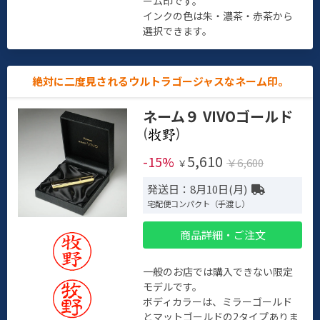
ーム印です。
インクの色は朱・濃茶・赤茶から
選択できます。
絶対に二度見されるウルトラゴージャスなネーム印。
ネーム９ VIVOゴールド
(
)
5,610
-15%
￥6,600
￥
発送日：8月10日(月)
宅配便コンパクト（手渡し）
商品詳細・ご注文
一般のお店では購入できない限定
モデルです。
ボディカラーは、ミラーゴールド
とマットゴールドの2タイプありま