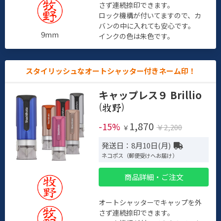
さず連続捺印できます。
ロック機構が付いてますので、カ
バンの中に入れても安心です。
9mm
インクの色は朱色です。
スタイリッシュなオートシャッター付きネーム印！
キャップレス９ Brillio
(
)
1,870
-15%
￥2,200
￥
発送日：8月10日(月)
ネコポス（郵便受けへお届け）
商品詳細・ご注文
オートシャッターでキャップを外
さず連続捺印できます。