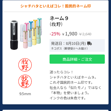
シャチハタといえばコレ！国民的ネーム印
ネーム９
(
)
1,980
-25%
￥2,640
￥
発送日：8月10日(月)
ネコポス（郵便受けへお届け）
商品詳細・ご注文
迷ったらコレ！
シャチハタといえばネーム９。
これぞ国民的ネーム印です。
社会人なら「似たモノ」ではなく
「本物」を使いましょう。
9.5mm
インクの色は朱色です。