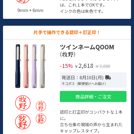
は、これ１本でOKです。
9mm + 6mm
インクの色は朱色です。
片手で操作できる認印＋訂正印！
ツインネームQOOM
(
)
2,618
-15%
￥3,080
￥
発送日：8月10日(月)
ネコポス（郵便受けへお届け）
商品詳細・ご注文
認印と訂正印がコンパクトな１本
に。
立ち仕事の現場の声から生まれた
キャップレスタイプ。