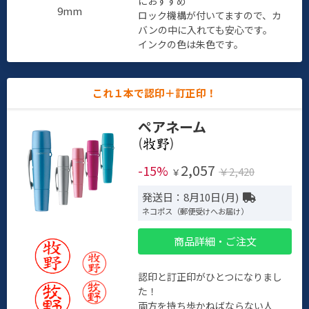
におすすめ
9mm
ロック機構が付いてますので、カ
バンの中に入れても安心です。
インクの色は朱色です。
これ１本で認印＋訂正印！
ペアネーム
(
)
2,057
-15%
￥2,420
￥
発送日：8月10日(月)
ネコポス（郵便受けへお届け）
商品詳細・ご注文
認印と訂正印がひとつになりまし
た！
両方を持ち歩かねばならない人