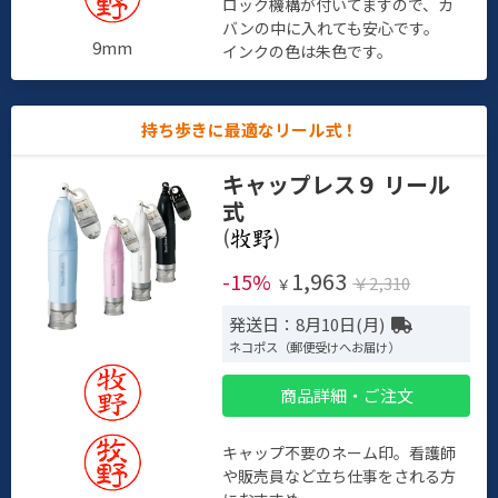
ロック機構が付いてますので、カ
バンの中に入れても安心です。
9mm
インクの色は朱色です。
持ち歩きに最適なリール式！
キャップレス９ リール
式
(
)
1,963
-15%
￥2,310
￥
発送日：8月10日(月)
ネコポス（郵便受けへお届け）
商品詳細・ご注文
キャップ不要のネーム印。看護師
や販売員など立ち仕事をされる方