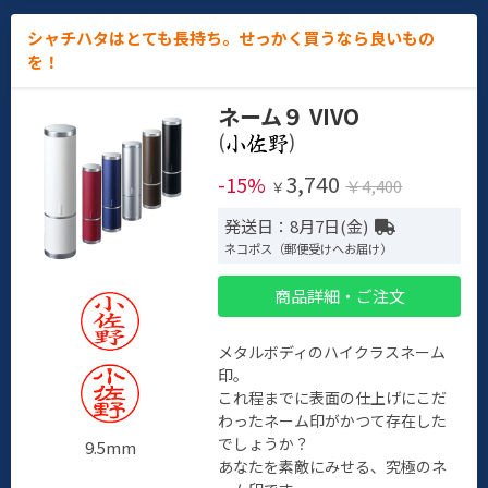
シャチハタはとても長持ち。せっかく買うなら良いもの
を！
ネーム９ VIVO
(
)
3,740
-15%
￥4,400
￥
発送日：8月7日(金)
ネコポス（郵便受けへお届け）
商品詳細・ご注文
メタルボディのハイクラスネーム
印。
これ程までに表面の仕上げにこだ
わったネーム印がかつて存在した
でしょうか？
9.5mm
あなたを素敵にみせる、究極のネ