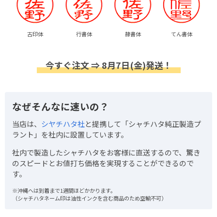
古印体
行書体
隷書体
てん書体
今すぐ注文 ⇒ 8月7日(金)発送！
なぜそんなに速いの？
当店は、
シヤチハタ社
と提携して「シャチハタ純正製造プ
ラント」を社内に設置しています。
社内で製造したシャチハタをお客様に直送するので、驚き
のスピードとお値打ち価格を実現することができるので
す。
※沖縄へは到着まで1週間ほどかかります。
（シャチハタネーム印は油性インクを含む商品のため空輸不可）