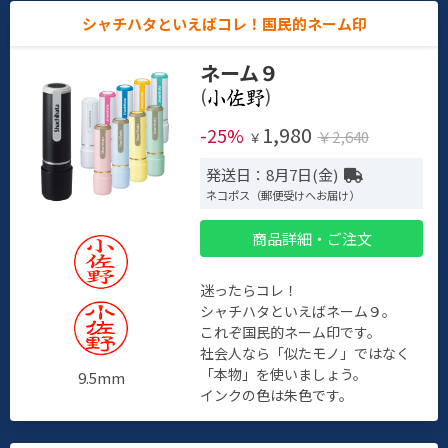
シャチハタといえばコレ！国民的ネーム印
ネーム９
(
)
1,980
-25%
￥2,640
￥
発送日：8月7日(金)
ネコポス（郵便受けへお届け）
商品詳細・ご注文
迷ったらコレ！
シャチハタといえばネーム９。
これぞ国民的ネーム印です。
社会人なら「似たモノ」ではなく
「本物」を使いましょう。
9.5mm
インクの色は朱色です。