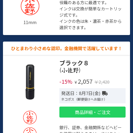
役職のある方に最適です。
インクは交換が簡単なカートリッ
ジ式です。
インクの色は朱・濃茶・赤茶から
11mm
選択できます。
ひとまわり小さめな認印。金融機関で活躍しています！
ブラック８
(
)
2,057
-15%
￥2,420
￥
発送日：8月7日(金)
ネコポス（郵便受けへお届け）
商品詳細・ご注文
銀行、証券、金融関係などヘビー