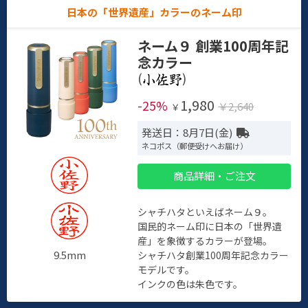
日本の「世界遺産」カラーのネーム印
ネーム９ 創業100周年記
念カラー
(
)
1,980
-25%
￥2,640
￥
発送日：8月7日(金)
ネコポス（郵便受けへお届け）
商品詳細・ご注文
シャチハタといえばネーム９。
国民的ネーム印に日本の「世界遺
産」を象徴するカラーが登場。
9.5mm
シャチハタ創業100周年記念カラー
モデルです。
インクの色は朱色です。