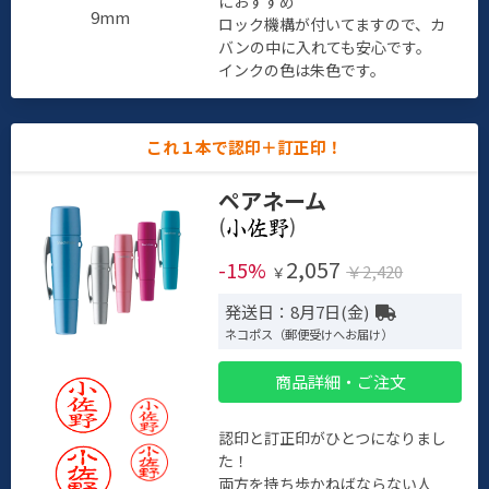
におすすめ
9mm
ロック機構が付いてますので、カ
バンの中に入れても安心です。
インクの色は朱色です。
これ１本で認印＋訂正印！
ペアネーム
(
)
2,057
-15%
￥2,420
￥
発送日：8月7日(金)
ネコポス（郵便受けへお届け）
商品詳細・ご注文
認印と訂正印がひとつになりまし
た！
両方を持ち歩かねばならない人