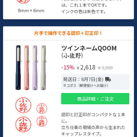
は、これ１本でOKです。
9mm + 6mm
インクの色は朱色です。
片手で操作できる認印＋訂正印！
ツインネームQOOM
(
)
2,618
-15%
￥3,080
￥
発送日：8月7日(金)
ネコポス（郵便受けへお届け）
商品詳細・ご注文
認印と訂正印がコンパクトな１本
に。
立ち仕事の現場の声から生まれた
キャップレスタイプ。