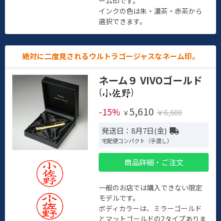
ーム印です。
インクの色は朱・濃茶・赤茶から
選択できます。
絶対に二度見されるウルトラゴージャスなネーム印。
ネーム９ VIVOゴールド
(
)
5,610
-15%
￥6,600
￥
発送日：8月7日(金)
宅配便コンパクト（手渡し）
商品詳細・ご注文
一般のお店では購入できない限定
モデルです。
ボディカラーは、ミラーゴールド
とマットゴールドの2タイプありま