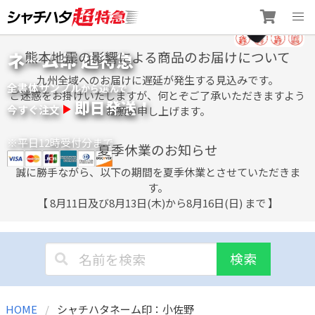
Skip
ネーム印 超特急
熊本地震の影響による商品のお届けについて
to
content
九州全域へのお届けに遅延が発生する見込みです。
全書体サンプル
選
から
んで
ご迷惑をお掛けいたしますが、何とぞご了承いただきますよう
即日発送！
今すぐ注文
お願い申し上げます。
※平日12時受付分まで
夏季休業のお知らせ
誠に勝手ながら、以下の期間を夏季休業とさせていただきま
す。
【 8月11日及び8月13日(木)から8月16日(日) まで 】
検索
HOME
シャチハタネーム印：小佐野