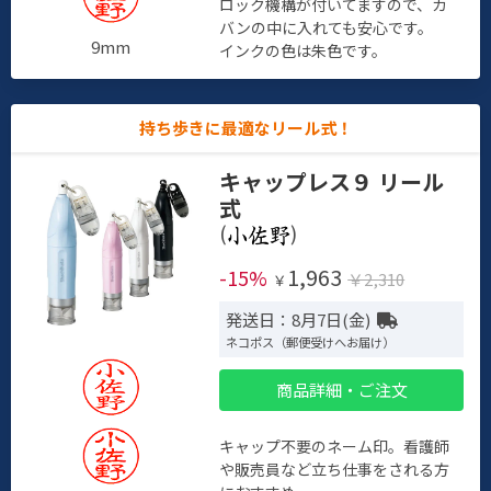
ロック機構が付いてますので、カ
バンの中に入れても安心です。
9mm
インクの色は朱色です。
持ち歩きに最適なリール式！
キャップレス９ リール
式
(
)
1,963
-15%
￥2,310
￥
発送日：8月7日(金)
ネコポス（郵便受けへお届け）
商品詳細・ご注文
キャップ不要のネーム印。看護師
や販売員など立ち仕事をされる方