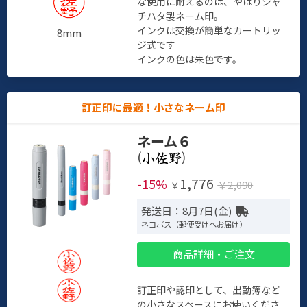
な使用に耐えるのは、やはりシャ
チハタ製ネーム印。
インクは交換が簡単なカートリッ
8mm
ジ式です
インクの色は朱色です。
訂正印に最適！小さなネーム印
ネーム６
(
)
1,776
-15%
￥2,090
￥
発送日：8月7日(金)
ネコポス（郵便受けへお届け）
商品詳細・ご注文
訂正印や認印として、出勤簿など
の小さなスペースにお使いくださ