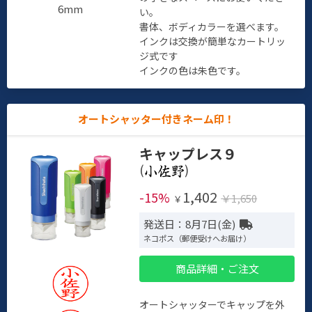
6mm
い。
書体、ボディカラーを選べます。
インクは交換が簡単なカートリッ
ジ式です
インクの色は朱色です。
オートシャッター付きネーム印！
キャップレス９
(
)
1,402
-15%
￥1,650
￥
発送日：8月7日(金)
ネコポス（郵便受けへお届け）
商品詳細・ご注文
オートシャッターでキャップを外