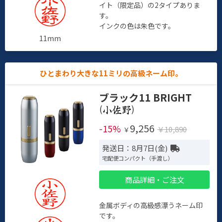
イト（限定品）の2タイプありま
す。
インクの色は朱色です。
11mm
ひとまわり大きな11ミリの高級ネーム印。
ブラック11 BRIGHT
(
)
9,256
-15%
￥10,890
￥
発送日：8月7日(金)
宅配便コンパクト（手渡し）
商品詳細・ご注文
金属ボディの高級感漂うネーム印
です。