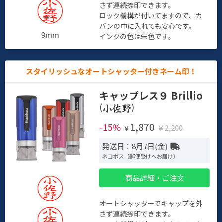
さず連続捺印できます。
ロック機構が付いてますので、カ
バンの中に入れても安心です。
9mm
インクの色は朱色です。
スタイリッシュなオートシャッター付きネーム印！
キャップレス９ Brillio
(
)
1,870
-15%
￥2,200
￥
発送日：8月7日(金)
ネコポス（郵便受けへお届け）
商品詳細・ご注文
オートシャッターでキャップを外
さず連続捺印できます。