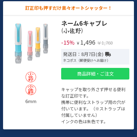
訂正印も押すだけ楽々オートシャッター！
ネーム6キャプレ
(
)
1,496
-15%
￥1,760
￥
発送日：8月7日(金)
ネコポス（郵便受けへお届け）
商品詳細・ご注文
キャップを取り外さず押せる便利
な訂正印です。
6mm
携帯に便利なストラップ用の穴が
付いています。（※ストラップは
付属していません）
インクの色は朱色です。