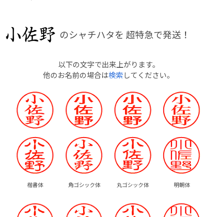
のシャチハタを
超特急で発送！
以下の文字で出来上がります。
他のお名前の場合は
検索
してください。
楷書体
角ゴシック体
丸ゴシック体
明朝体