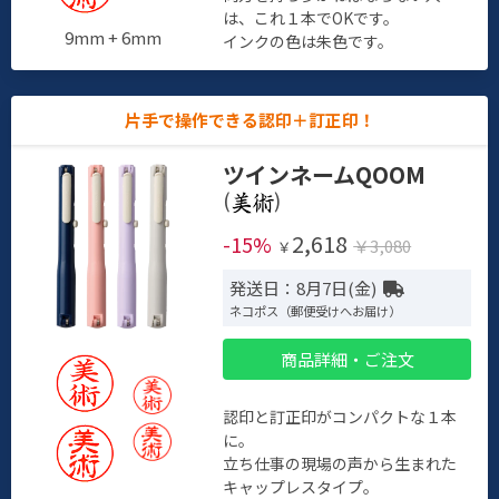
は、これ１本でOKです。
9mm + 6mm
インクの色は朱色です。
片手で操作できる認印＋訂正印！
ツインネームQOOM
(
)
2,618
-15%
￥3,080
￥
発送日：8月7日(金)
ネコポス（郵便受けへお届け）
商品詳細・ご注文
認印と訂正印がコンパクトな１本
に。
立ち仕事の現場の声から生まれた
キャップレスタイプ。