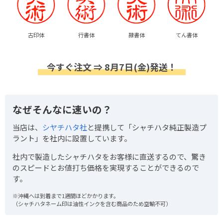
古印体
行書体
隷書体
てん書体
今すぐ注文 ⇒ 8月7日(金)発送！
なぜそんなに速いの？
当店は、
シヤチハタ社
と提携して「シャチハタ純正製造プ
ラント」を社内に設置しています。
社内で製造したシャチハタをお客様に直送するので、驚き
のスピードとお値打ち価格を実現することができるので
す。
※沖縄へは到着まで1週間ほどかかります。
（シャチハタネーム印は油性インクを含む商品のため空輸不可）