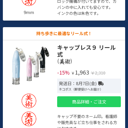
ロック機構が付いてますので、カ
バンの中に入れても安心です。
9mm
インクの色は朱色です。
持ち歩きに最適なリール式！
キャップレス９ リール
式
(
)
1,963
-15%
￥2,310
￥
発送日：8月7日(金)
ネコポス（郵便受けへお届け）
商品詳細・ご注文
キャップ不要のネーム印。看護師
や販売員など立ち仕事をされる方