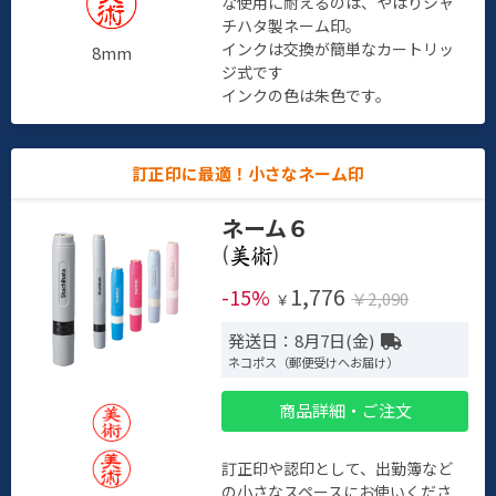
な使用に耐えるのは、やはりシャ
チハタ製ネーム印。
インクは交換が簡単なカートリッ
8mm
ジ式です
インクの色は朱色です。
訂正印に最適！小さなネーム印
ネーム６
(
)
1,776
-15%
￥2,090
￥
発送日：8月7日(金)
ネコポス（郵便受けへお届け）
商品詳細・ご注文
訂正印や認印として、出勤簿など
の小さなスペースにお使いくださ