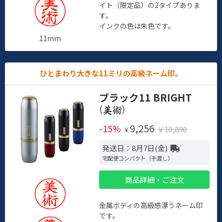
イト（限定品）の2タイプありま
す。
インクの色は朱色です。
11mm
ひとまわり大きな11ミリの高級ネーム印。
ブラック11 BRIGHT
(
)
9,256
-15%
￥10,890
￥
発送日：8月7日(金)
宅配便コンパクト（手渡し）
商品詳細・ご注文
金属ボディの高級感漂うネーム印
です。