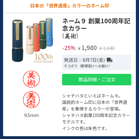
日本の「世界遺産」カラーのネーム印
ネーム９ 創業100周年記
念カラー
(
)
1,980
-25%
￥2,640
￥
発送日：8月7日(金)
ネコポス（郵便受けへお届け）
商品詳細・ご注文
シャチハタといえばネーム９。
国民的ネーム印に日本の「世界遺
産」を象徴するカラーが登場。
9.5mm
シャチハタ創業100周年記念カラー
モデルです。
インクの色は朱色です。