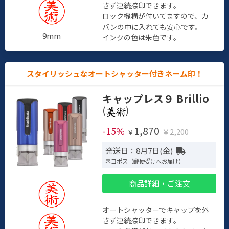
さず連続捺印できます。
ロック機構が付いてますので、カ
バンの中に入れても安心です。
9mm
インクの色は朱色です。
スタイリッシュなオートシャッター付きネーム印！
キャップレス９ Brillio
(
)
1,870
-15%
￥2,200
￥
発送日：8月7日(金)
ネコポス（郵便受けへお届け）
商品詳細・ご注文
オートシャッターでキャップを外
さず連続捺印できます。