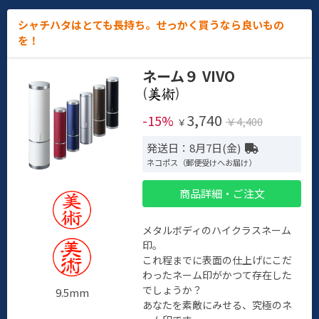
シャチハタはとても長持ち。せっかく買うなら良いもの
を！
ネーム９ VIVO
(
)
3,740
-15%
￥4,400
￥
発送日：8月7日(金)
ネコポス（郵便受けへお届け）
商品詳細・ご注文
メタルボディのハイクラスネーム
印。
これ程までに表面の仕上げにこだ
わったネーム印がかつて存在した
でしょうか？
9.5mm
あなたを素敵にみせる、究極のネ