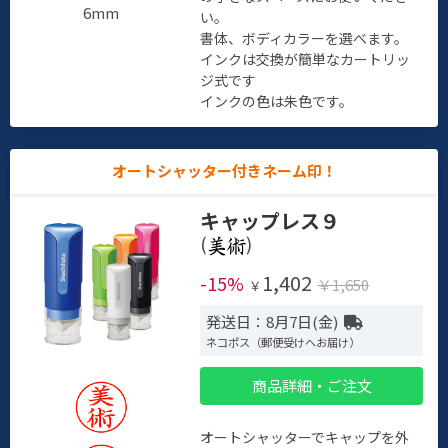
6mm
い。
書体、ボディカラーを選べます。
インクは交換が簡単なカートリッ
ジ式です
インクの色は朱色です。
オートシャッター付きネーム印！
キャップレス９
(
)
1,402
-15%
￥1,650
￥
発送日：8月7日(金)
ネコポス（郵便受けへお届け）
商品詳細・ご注文
オートシャッターでキャップを外