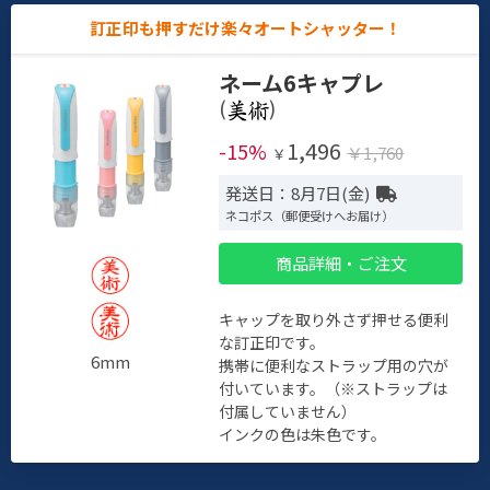
訂正印も押すだけ楽々オートシャッター！
ネーム6キャプレ
(
)
1,496
-15%
￥1,760
￥
発送日：8月7日(金)
ネコポス（郵便受けへお届け）
商品詳細・ご注文
キャップを取り外さず押せる便利
な訂正印です。
6mm
携帯に便利なストラップ用の穴が
付いています。（※ストラップは
付属していません）
インクの色は朱色です。