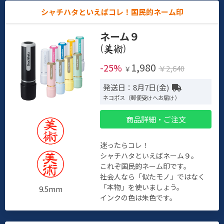
シャチハタといえばコレ！国民的ネーム印
ネーム９
(
)
1,980
-25%
￥2,640
￥
発送日：8月7日(金)
ネコポス（郵便受けへお届け）
商品詳細・ご注文
迷ったらコレ！
シャチハタといえばネーム９。
これぞ国民的ネーム印です。
社会人なら「似たモノ」ではなく
「本物」を使いましょう。
9.5mm
インクの色は朱色です。