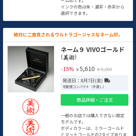
ーム印です。
インクの色は朱・濃茶・赤茶から
選択できます。
絶対に二度見されるウルトラゴージャスなネーム印。
ネーム９ VIVOゴールド
(
)
5,610
-15%
￥6,600
￥
発送日：8月7日(金)
宅配便コンパクト（手渡し）
商品詳細・ご注文
一般のお店では購入できない限定
モデルです。
ボディカラーは、ミラーゴールド
とマットゴールドの2タイプありま