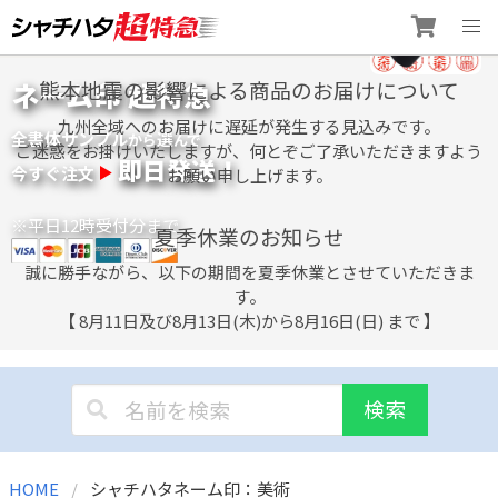
Skip
ネーム印 超特急
熊本地震の影響による商品のお届けについて
to
content
九州全域へのお届けに遅延が発生する見込みです。
全書体サンプル
選
から
んで
ご迷惑をお掛けいたしますが、何とぞご了承いただきますよう
即日発送！
今すぐ注文
お願い申し上げます。
※平日12時受付分まで
夏季休業のお知らせ
誠に勝手ながら、以下の期間を夏季休業とさせていただきま
す。
【 8月11日及び8月13日(木)から8月16日(日) まで 】
検索
HOME
シャチハタネーム印：美術