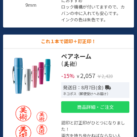
におすすめ
9mm
ロック機構が付いてますので、カ
バンの中に入れても安心です。
インクの色は朱色です。
これ１本で認印＋訂正印！
ペアネーム
(
)
2,057
-15%
￥2,420
￥
発送日：8月7日(金)
ネコポス（郵便受けへお届け）
商品詳細・ご注文
認印と訂正印がひとつになりまし
た！
両方を持ち歩かねばならない人