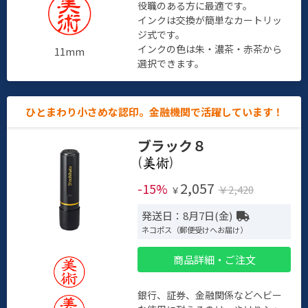
役職のある方に最適です。
インクは交換が簡単なカートリッ
ジ式です。
インクの色は朱・濃茶・赤茶から
11mm
選択できます。
ひとまわり小さめな認印。金融機関で活躍しています！
ブラック８
(
)
2,057
-15%
￥2,420
￥
発送日：8月7日(金)
ネコポス（郵便受けへお届け）
商品詳細・ご注文
銀行、証券、金融関係などヘビー