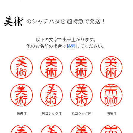
のシャチハタを
超特急で発送！
以下の文字で出来上がります。
他のお名前の場合は
検索
してください。
楷書体
角ゴシック体
丸ゴシック体
明朝体