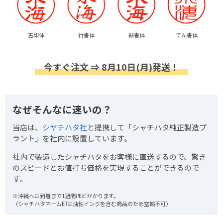
古印体
行書体
隷書体
てん書体
今すぐ注文 ⇒ 8月10日(月)発送！
なぜそんなに速いの？
当店は、
シヤチハタ社
と提携して「シャチハタ純正製造プ
ラント」を社内に設置しています。
社内で製造したシャチハタをお客様に直送するので、驚き
のスピードとお値打ち価格を実現することができるので
す。
※沖縄へは到着まで1週間ほどかかります。
（シャチハタネーム印は油性インクを含む商品のため空輸不可）