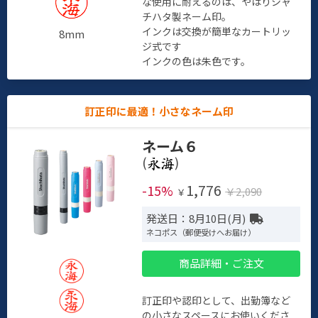
な使用に耐えるのは、やはりシャ
チハタ製ネーム印。
インクは交換が簡単なカートリッ
8mm
ジ式です
インクの色は朱色です。
訂正印に最適！小さなネーム印
ネーム６
(
)
1,776
-15%
￥2,090
￥
発送日：8月10日(月)
ネコポス（郵便受けへお届け）
商品詳細・ご注文
訂正印や認印として、出勤簿など
の小さなスペースにお使いくださ