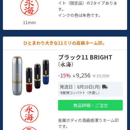
イト（限定品）の2タイプありま
す。
インクの色は朱色です。
11mm
ひとまわり大きな11ミリの高級ネーム印。
ブラック11 BRIGHT
(
)
9,256
-15%
￥10,890
￥
発送日：8月10日(月)
宅配便コンパクト（手渡し）
商品詳細・ご注文
金属ボディの高級感漂うネーム印
です。