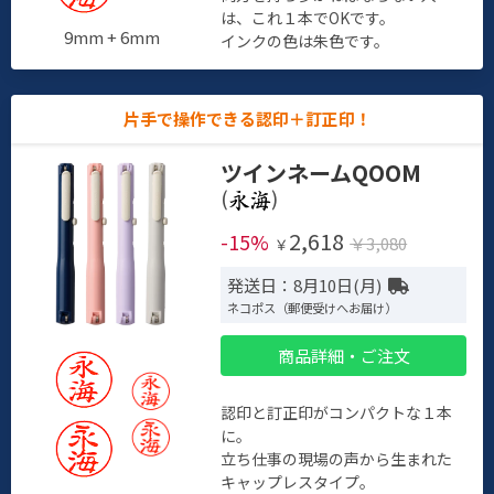
は、これ１本でOKです。
9mm + 6mm
インクの色は朱色です。
片手で操作できる認印＋訂正印！
ツインネームQOOM
(
)
2,618
-15%
￥3,080
￥
発送日：8月10日(月)
ネコポス（郵便受けへお届け）
商品詳細・ご注文
認印と訂正印がコンパクトな１本
に。
立ち仕事の現場の声から生まれた
キャップレスタイプ。