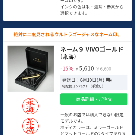
ーム印です。
インクの色は朱・濃茶・赤茶から
選択できます。
絶対に二度見されるウルトラゴージャスなネーム印。
ネーム９ VIVOゴールド
(
)
5,610
-15%
￥6,600
￥
発送日：8月10日(月)
宅配便コンパクト（手渡し）
商品詳細・ご注文
一般のお店では購入できない限定
モデルです。
ボディカラーは、ミラーゴールド
とマットゴールドの2タイプありま