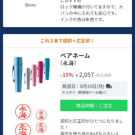
におすすめ
9mm
ロック機構が付いてますので、カ
バンの中に入れても安心です。
インクの色は朱色です。
これ１本で認印＋訂正印！
ペアネーム
(
)
2,057
-15%
￥2,420
￥
発送日：8月10日(月)
ネコポス（郵便受けへお届け）
商品詳細・ご注文
認印と訂正印がひとつになりまし
た！
両方を持ち歩かねばならない人