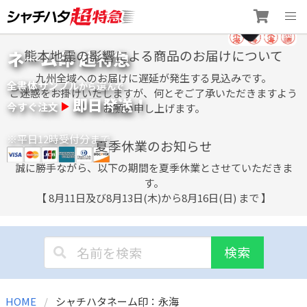
Skip
ネーム印 超特急
熊本地震の影響による商品のお届けについて
to
content
九州全域へのお届けに遅延が発生する見込みです。
全書体サンプル
選
から
んで
ご迷惑をお掛けいたしますが、何とぞご了承いただきますよう
即日発送！
今すぐ注文
お願い申し上げます。
※平日12時受付分まで
夏季休業のお知らせ
誠に勝手ながら、以下の期間を夏季休業とさせていただきま
す。
【 8月11日及び8月13日(木)から8月16日(日) まで 】
検索
HOME
シャチハタネーム印：永海