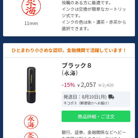
役職のある方に最適です。
インクは交換が簡単なカートリッ
ジ式です。
インクの色は朱・濃茶・赤茶から
11mm
選択できます。
ひとまわり小さめな認印。金融機関で活躍しています！
ブラック８
(
)
2,057
-15%
￥2,420
￥
発送日：8月10日(月)
ネコポス（郵便受けへお届け）
商品詳細・ご注文
銀行、証券、金融関係などヘビー