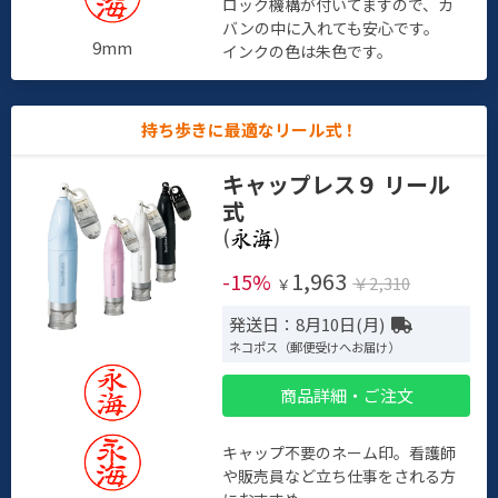
ロック機構が付いてますので、カ
バンの中に入れても安心です。
9mm
インクの色は朱色です。
持ち歩きに最適なリール式！
キャップレス９ リール
式
(
)
1,963
-15%
￥2,310
￥
発送日：8月10日(月)
ネコポス（郵便受けへお届け）
商品詳細・ご注文
キャップ不要のネーム印。看護師
や販売員など立ち仕事をされる方