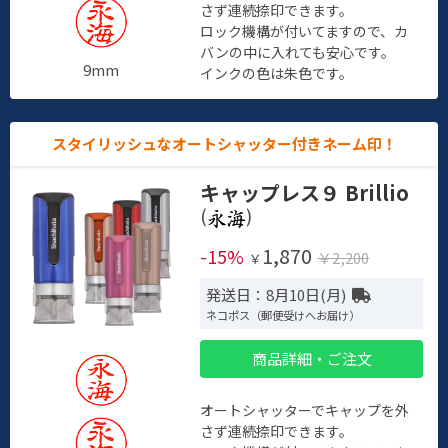
さず連続捺印できます。
ロック機構が付いてますので、カ
バンの中に入れても安心です。
9mm
インクの色は朱色です。
スタイリッシュなオートシャッター付きネーム印！
キャップレス９ Brillio
(
)
1,870
-15%
￥2,200
￥
発送日：8月10日(月)
ネコポス（郵便受けへお届け）
商品詳細・ご注文
オートシャッターでキャップを外
さず連続捺印できます。