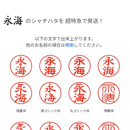
のシャチハタを
超特急で発送！
以下の文字で出来上がります。
他のお名前の場合は
検索
してください。
楷書体
角ゴシック体
丸ゴシック体
明朝体