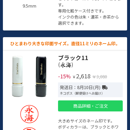
す。
9.5mm
専用化粧ケース付きです。
インクの色は朱・濃茶・赤茶から
選択できます。
ひとまわり大きな印面サイズ。直径11ミリのネーム印。
ブラック11
(
)
2,618
-15%
￥3,080
￥
発送日：8月10日(月)
ネコポス（郵便受けへお届け）
商品詳細・ご注文
大きめサイズのネーム印です。
ボディカラーは、ブラックとホワ