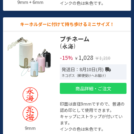
9mm + 6mm
インクの色は朱色です。
キーホルダーに付けて持ち歩けるミニサイズ！
プチネーム
(
)
1,028
-15%
￥1,210
￥
発送日：8月10日(月)
ネコポス（郵便受けへお届け）
商品詳細・ご注文
印面は直径9mmですので、普通の
認め印として使用できます。
キャップにストラップが付いてい
ます。
9mm
インクの色は朱色です。