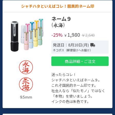
シャチハタといえばコレ！国民的ネーム印
ネーム９
(
)
1,980
-25%
￥2,640
￥
発送日：8月10日(月)
ネコポス（郵便受けへお届け）
商品詳細・ご注文
迷ったらコレ！
シャチハタといえばネーム９。
これぞ国民的ネーム印です。
社会人なら「似たモノ」ではなく
「本物」を使いましょう。
9.5mm
インクの色は朱色です。