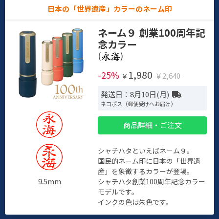
日本の「世界遺産」カラーのネーム印
ネーム９ 創業100周年記
念カラー
(
)
1,980
-25%
￥2,640
￥
発送日：8月10日(月)
ネコポス（郵便受けへお届け）
商品詳細・ご注文
シャチハタといえばネーム９。
国民的ネーム印に日本の「世界遺
産」を象徴するカラーが登場。
9.5mm
シャチハタ創業100周年記念カラー
モデルです。
インクの色は朱色です。