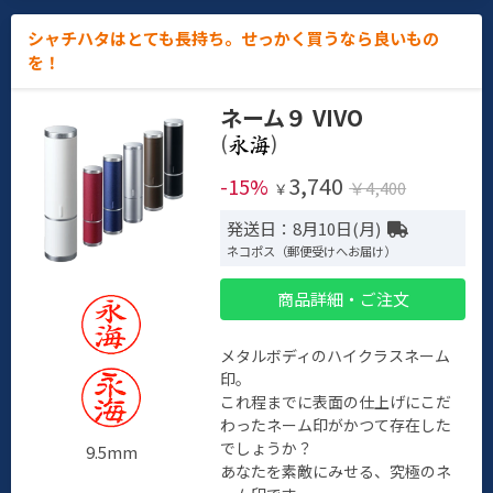
シャチハタはとても長持ち。せっかく買うなら良いもの
を！
ネーム９ VIVO
(
)
3,740
-15%
￥4,400
￥
発送日：8月10日(月)
ネコポス（郵便受けへお届け）
商品詳細・ご注文
メタルボディのハイクラスネーム
印。
これ程までに表面の仕上げにこだ
わったネーム印がかつて存在した
でしょうか？
9.5mm
あなたを素敵にみせる、究極のネ