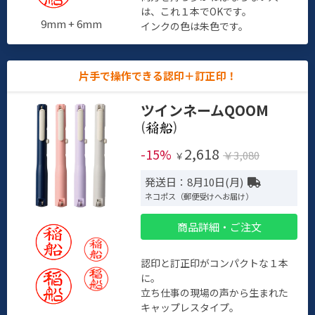
は、これ１本でOKです。
9mm + 6mm
インクの色は朱色です。
片手で操作できる認印＋訂正印！
ツインネームQOOM
(
)
2,618
-15%
￥3,080
￥
発送日：8月10日(月)
ネコポス（郵便受けへお届け）
商品詳細・ご注文
認印と訂正印がコンパクトな１本
に。
立ち仕事の現場の声から生まれた
キャップレスタイプ。