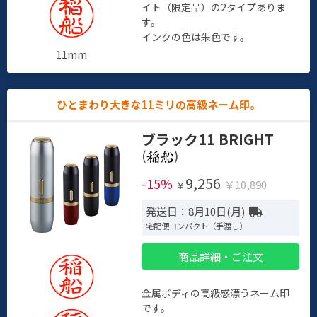
イト（限定品）の2タイプありま
す。
インクの色は朱色です。
11mm
ひとまわり大きな11ミリの高級ネーム印。
ブラック11 BRIGHT
(
)
9,256
-15%
￥10,890
￥
発送日：8月10日(月)
宅配便コンパクト（手渡し）
商品詳細・ご注文
金属ボディの高級感漂うネーム印
です。