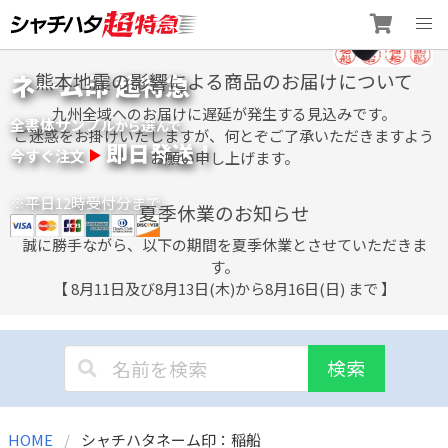
Skip
ネーム印 超特急
熊本地震の影響による商品のお届けについて
to
content
九州全域へのお届けに遅延が発生する見込みです。
全書体サンプル
選
から
んで
ご迷惑をお掛けいたしますが、何とぞご了承いただきますよう
即日発送！
今すぐ注文
お願い申し上げます。
※平日12時受付分まで
夏季休業のお知らせ
誠に勝手ながら、以下の期間を夏季休業とさせていただきま
す。
【 8月11日及び8月13日(木)から8月16日(日) まで 】
検索
HOME
シャチハタネーム印：稲船