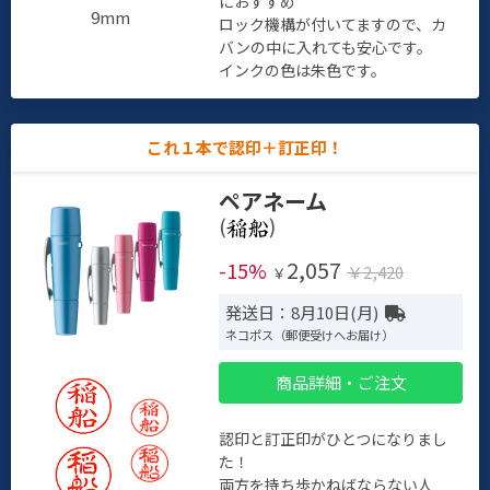
におすすめ
9mm
ロック機構が付いてますので、カ
バンの中に入れても安心です。
インクの色は朱色です。
これ１本で認印＋訂正印！
ペアネーム
(
)
2,057
-15%
￥2,420
￥
発送日：8月10日(月)
ネコポス（郵便受けへお届け）
商品詳細・ご注文
認印と訂正印がひとつになりまし
た！
両方を持ち歩かねばならない人