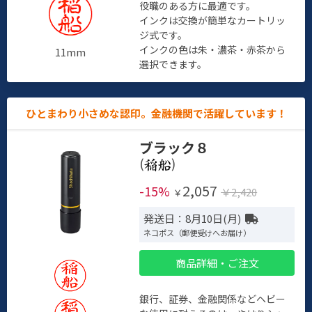
役職のある方に最適です。
インクは交換が簡単なカートリッ
ジ式です。
インクの色は朱・濃茶・赤茶から
11mm
選択できます。
ひとまわり小さめな認印。金融機関で活躍しています！
ブラック８
(
)
2,057
-15%
￥2,420
￥
発送日：8月10日(月)
ネコポス（郵便受けへお届け）
商品詳細・ご注文
銀行、証券、金融関係などヘビー