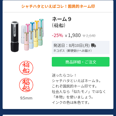
シャチハタといえばコレ！国民的ネーム印
ネーム９
(
)
1,980
-25%
￥2,640
￥
発送日：8月10日(月)
ネコポス（郵便受けへお届け）
商品詳細・ご注文
迷ったらコレ！
シャチハタといえばネーム９。
これぞ国民的ネーム印です。
社会人なら「似たモノ」ではなく
「本物」を使いましょう。
9.5mm
インクの色は朱色です。