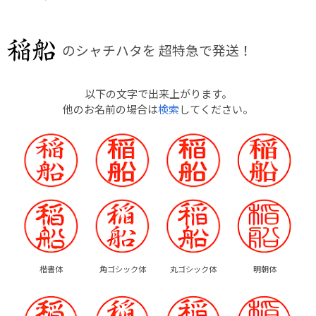
のシャチハタを
超特急で発送！
以下の文字で出来上がります。
他のお名前の場合は
検索
してください。
楷書体
角ゴシック体
丸ゴシック体
明朝体