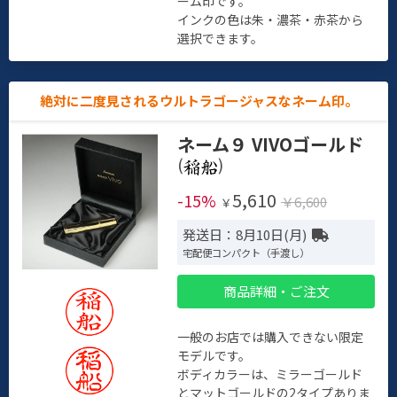
ーム印です。
インクの色は朱・濃茶・赤茶から
選択できます。
絶対に二度見されるウルトラゴージャスなネーム印。
ネーム９ VIVOゴールド
(
)
5,610
-15%
￥6,600
￥
発送日：8月10日(月)
宅配便コンパクト（手渡し）
商品詳細・ご注文
一般のお店では購入できない限定
モデルです。
ボディカラーは、ミラーゴールド
とマットゴールドの2タイプありま