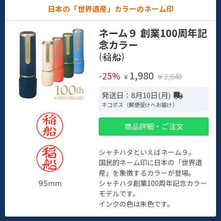
日本の「世界遺産」カラーのネーム印
ネーム９ 創業100周年記
念カラー
(
)
1,980
-25%
￥2,640
￥
発送日：8月10日(月)
ネコポス（郵便受けへお届け）
商品詳細・ご注文
シャチハタといえばネーム９。
国民的ネーム印に日本の「世界遺
産」を象徴するカラーが登場。
9.5mm
シャチハタ創業100周年記念カラー
モデルです。
インクの色は朱色です。