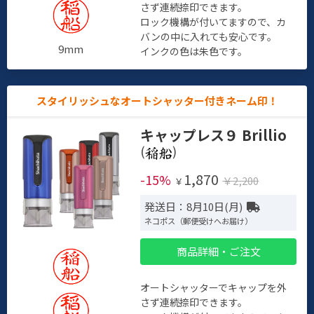
さず連続捺印できます。
ロック機構が付いてますので、カ
バンの中に入れても安心です。
9mm
インクの色は朱色です。
スタイリッシュなオートシャッター付きネーム印！
キャップレス９ Brillio
(
)
1,870
-15%
￥2,200
￥
発送日：8月10日(月)
ネコポス（郵便受けへお届け）
商品詳細・ご注文
オートシャッターでキャップを外
さず連続捺印できます。