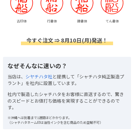
古印体
行書体
隷書体
てん書体
今すぐ注文 ⇒ 8月10日(月)発送！
なぜそんなに速いの？
当店は、
シヤチハタ社
と提携して「シャチハタ純正製造プ
ラント」を社内に設置しています。
社内で製造したシャチハタをお客様に直送するので、驚き
のスピードとお値打ち価格を実現することができるので
す。
※沖縄へは到着まで1週間ほどかかります。
（シャチハタネーム印は油性インクを含む商品のため空輸不可）