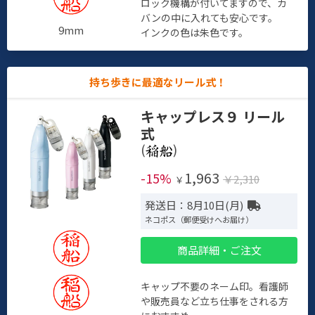
ロック機構が付いてますので、カ
バンの中に入れても安心です。
9mm
インクの色は朱色です。
持ち歩きに最適なリール式！
キャップレス９ リール
式
(
)
1,963
-15%
￥2,310
￥
発送日：8月10日(月)
ネコポス（郵便受けへお届け）
商品詳細・ご注文
キャップ不要のネーム印。看護師
や販売員など立ち仕事をされる方