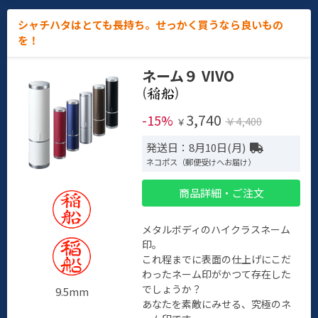
シャチハタはとても長持ち。せっかく買うなら良いもの
を！
ネーム９ VIVO
(
)
3,740
-15%
￥4,400
￥
発送日：8月10日(月)
ネコポス（郵便受けへお届け）
商品詳細・ご注文
メタルボディのハイクラスネーム
印。
これ程までに表面の仕上げにこだ
わったネーム印がかつて存在した
でしょうか？
9.5mm
あなたを素敵にみせる、究極のネ