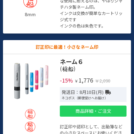
な使用に耐えるのは、やはりシャ
チハタ製ネーム印。
インクは交換が簡単なカートリッ
8mm
ジ式です
インクの色は朱色です。
訂正印に最適！小さなネーム印
ネーム６
(
)
1,776
-15%
￥2,090
￥
発送日：8月10日(月)
ネコポス（郵便受けへお届け）
商品詳細・ご注文
訂正印や認印として、出勤簿など
の小さなスペースにお使いくださ