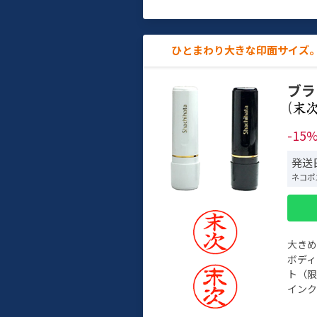
ひとまわり大きな印面サイズ。
ブラ
(
-15
発送日
ネコポ
大き
ボデ
ト（限
インク