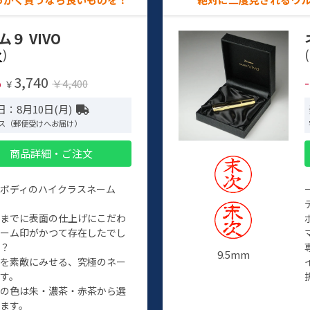
ム９ VIVO
)
(
3,740
%
￥4,400
￥
：8月10日(月)
ス（郵便受けへお届け）
商品詳細・ご注文
ルボディのハイクラスネーム
程までに表面の仕上げにこだわ
ネーム印がかつて存在したでし
か？
9.5mm
たを素敵にみせる、究極のネー
す。
クの色は朱・濃茶・赤茶から選
ます。