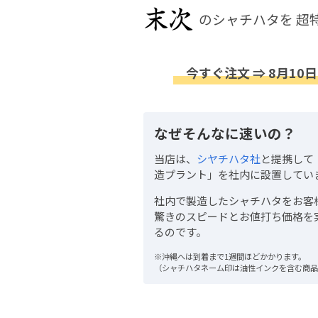
のシャチハタを
超
今すぐ注文 ⇒ 8月10日
なぜそんなに速いの？
当店は、
シヤチハタ社
と提携して
造プラント」を社内に設置してい
社内で製造したシャチハタをお客
驚きのスピードとお値打ち価格を
るのです。
※沖縄へは到着まで1週間ほどかかります。
（シャチハタネーム印は油性インクを含む商