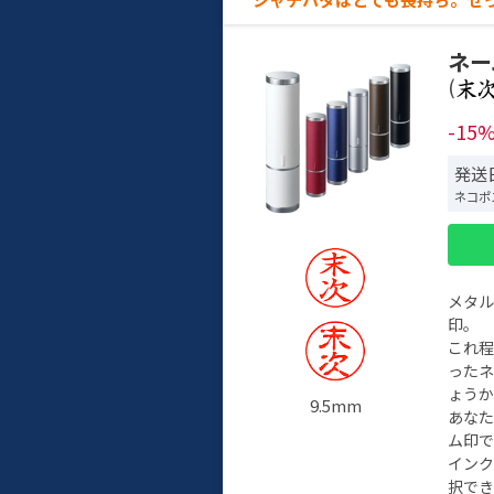
ネー
(
-15
発送日
ネコポ
メタ
印。
これ
った
ょう
9.5mm
あな
ム印で
イン
択でき