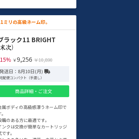
11ミリの高級ネーム印。
ブラック11 BRIGHT
)
9,256
-15%
￥10,890
￥
発送日：8月10日(月)
宅配便コンパクト（手渡し）
商品詳細・ご注文
金属ボディの高級感漂うネーム印で
す。
役職のある方に最適です。
インクは交換が簡単なカートリッジ
式です。