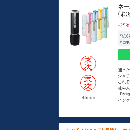
ネー
(
-25
発送日
ネコポ
迷っ
シャ
これ
社会
「本
9.5mm
インク
シャチハタはとても長持ち。せ