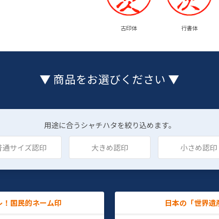
古印体
行書体
▼ 商品をお選びください ▼
用途に合うシャチハタを絞り込めます。
普通サイズ認印
大きめ認印
小さめ認印
レ！国民的ネーム印
日本の「世界遺