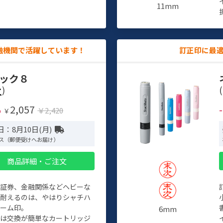
11mm
融機関で活躍しています！
訂正印に最
ック８
)
(
2,057
%
￥2,420
￥
：8月10日(月)
ス（郵便受けへお届け）
商品詳細・ご注文
、証券、金融関係などヘビーな
に耐えるのは、やはりシャチハ
ネーム印。
6mm
クは交換が簡単なカートリッジ