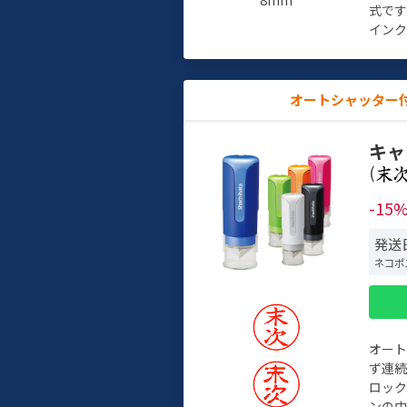
式で
インク
オートシャッター
キャ
(
-15
発送日
ネコポ
オー
ず連続
ロック
ンの中