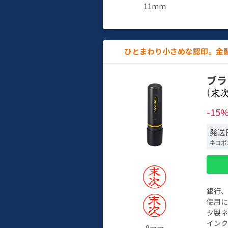
11mm
ひとまわり小さめな認印。金
ブラ
(
-15
発送日
ネコポ
銀行
使用
タ製
イン
8mm