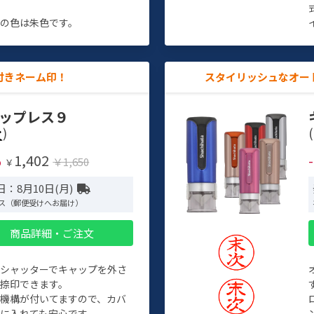
す
の色は朱色です。
付きネーム印！
スタイリッシュなオー
ップレス９
)
(
1,402
%
￥1,650
￥
：8月10日(月)
ス（郵便受けへお届け）
商品詳細・ご注文
トシャッターでキャップを外さ
捺印できます。
機構が付いてますので、カバ
に入れても安心です。