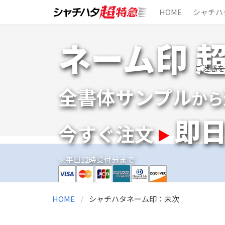
HOME
シャチハ
Skip
ネーム印 
to
content
ご迷惑を
全書体サンプル
から
即
今すぐ注文
※平日12時受付分まで
HOME
シャチハタネーム印：末次