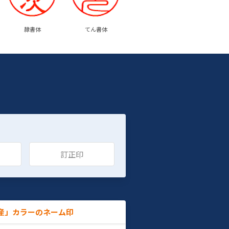
隷書体
てん書体
訂正印
産」カラーのネーム印