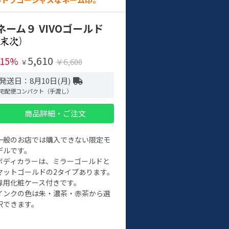
ネーム９ VIVOゴールド
)
5,610
-15%
￥6,600
￥
発送日：8月10日(月)
宅配便コンパクト（手渡し）
商品詳細・ご注文
一般のお店では購入できない限定モ
デルです。
ボディカラーは、ミラーゴールドと
マットゴールドの2タイプあります。
専用化粧ケース付きです。
インクの色は朱・濃茶・赤茶から選
択できます。