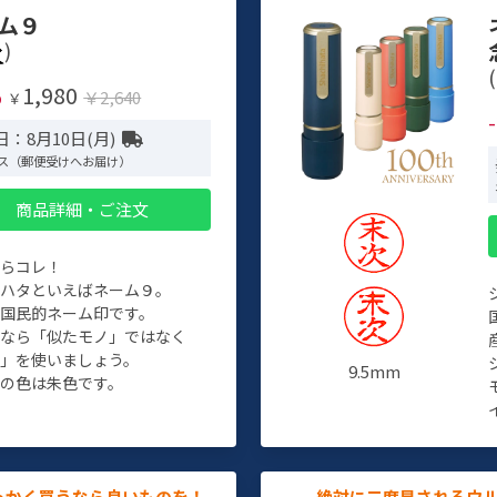
ム９
)
(
1,980
%
￥2,640
￥
：8月10日(月)
ス（郵便受けへお届け）
商品詳細・ご注文
たらコレ！
チハタといえばネーム９。
ぞ国民的ネーム印です。
人なら「似たモノ」ではなく
物」を使いましょう。
9.5mm
の色は朱色です。
っかく買うなら良いものを！
絶対に二度見されるウ