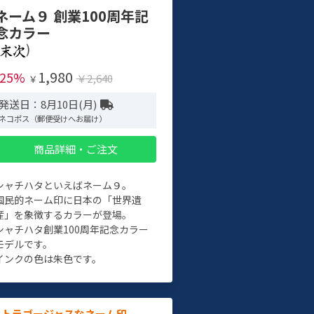
ネーム９ 創業100周年記
念カラー
)
1,980
-25%
￥2,640
￥
発送日：8月10日(月)
ネコポス（郵便受けへお届け）
商品詳細・ご注文
シャチハタといえばネーム９。
国民的ネーム印に日本の「世界遺
産」を象徴するカラーが登場。
シャチハタ創業100周年記念カラー
モデルです。
インクの色は朱色です。
ルトラゴージャスなネーム印。