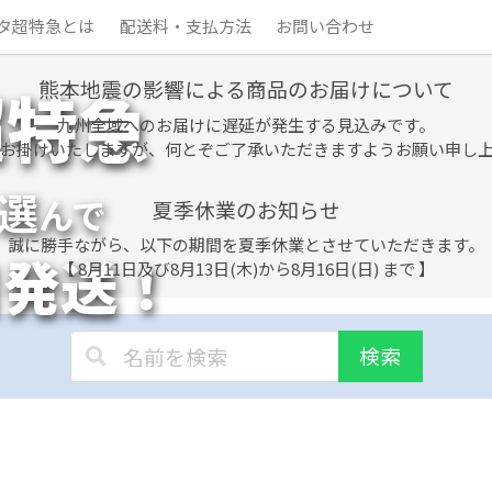
タ超特急とは
配送料・支払方法
お問い合わせ
熊本地震の影響による商品のお届けについて
超特急
九州全域へのお届けに遅延が発生する見込みです。
お掛けいたしますが、何とぞご了承いただきますようお願い申し
選
んで
夏季休業のお知らせ
誠に勝手ながら、以下の期間を夏季休業とさせていただきます。
日発送！
【 8月11日及び8月13日(木)から8月16日(日) まで 】
検索