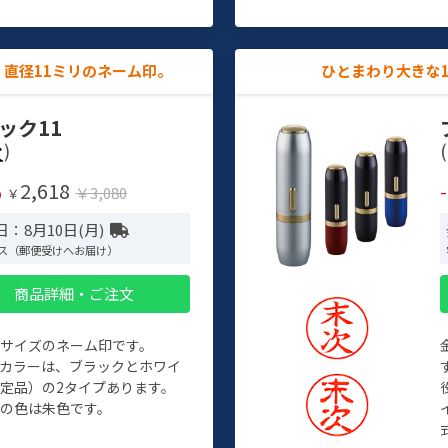
直径11ミリのネーム印。
ひとまわり大きな
ック11
)
(
2,618
%
￥3,080
￥
：8月10日(月)
ス（郵便受けへお届け）
商品詳細・ご注文
めサイズのネーム印です。
ィカラーは、ブラックとホワイ
定品）の2タイプあります。
の色は朱色です。