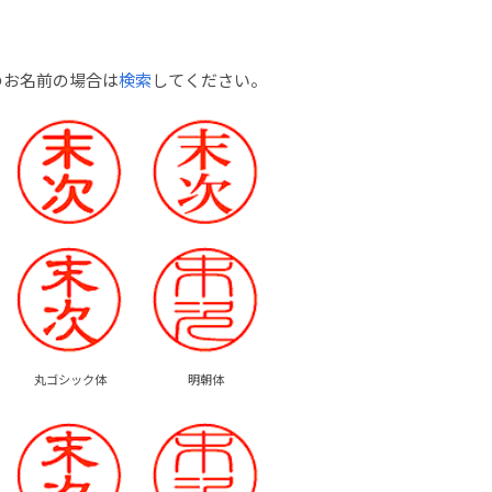
のお名前の場合は
検索
してください。
丸ゴシック体
明朝体