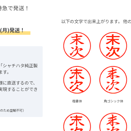
特急で発送！
以下の文字で出来上がります。
他
(月)発送！
「シャチハタ純正製
ます。
様に直送するので、
実現することができ
楷書体
角ゴシック体
品のため空輸不可）