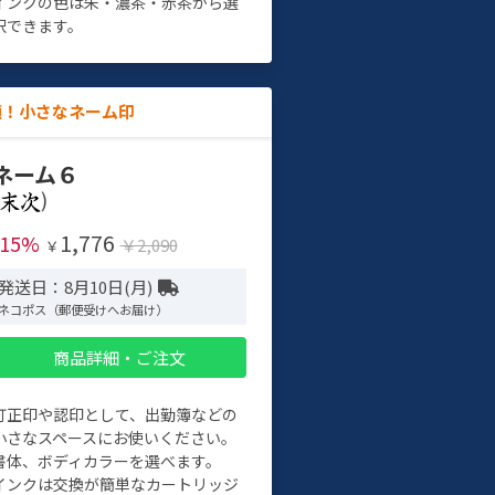
インクの色は朱・濃茶・赤茶から選
択できます。
適！小さなネーム印
ネーム６
)
1,776
-15%
￥2,090
￥
発送日：8月10日(月)
ネコポス（郵便受けへお届け）
商品詳細・ご注文
訂正印や認印として、出勤簿などの
小さなスペースにお使いください。
書体、ボディカラーを選べます。
インクは交換が簡単なカートリッジ