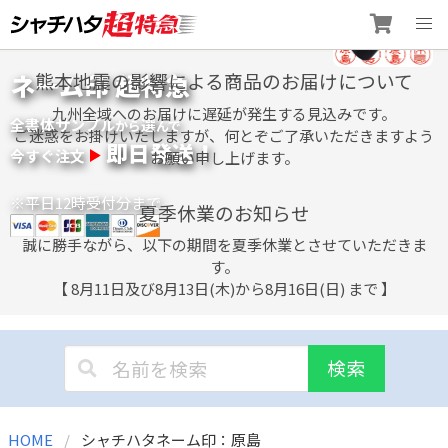
Skip
ネーム印 超特急
熊本地震の影響による商品のお届けについて
to
content
九州全域へのお届けに遅延が発生する見込みです。
全書体サンプル
選
から
んで
ご迷惑をお掛けいたしますが、何とぞご了承いただきますよう
即日発送！
今すぐ注文
お願い申し上げます。
※平日12時受付分まで
夏季休業のお知らせ
誠に勝手ながら、以下の期間を夏季休業とさせていただきま
す。
【 8月11日及び8月13日(木)から8月16日(日) まで 】
検索
HOME
シャチハタネーム印：原島