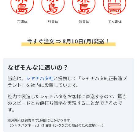
古印体
行書体
隷書体
てん書体
今すぐ注文 ⇒ 8月10日(月)発送！
なぜそんなに速いの？
当店は、
シヤチハタ社
と提携して「シャチハタ純正製造プ
ラント」を社内に設置しています。
社内で製造したシャチハタをお客様に直送するので、驚き
のスピードとお値打ち価格を実現することができるので
す。
※沖縄へは到着まで1週間ほどかかります。
（シャチハタネーム印は油性インクを含む商品のため空輸不可）