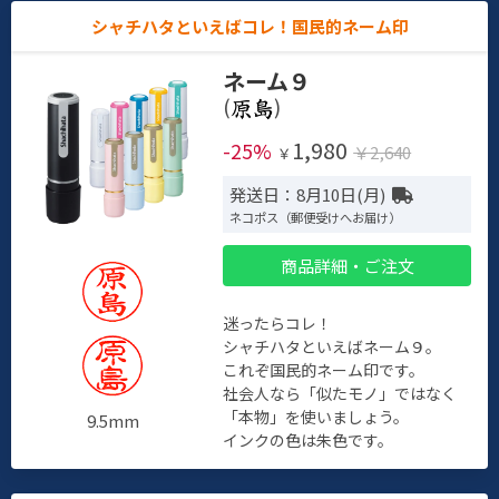
シャチハタといえばコレ！国民的ネーム印
ネーム９
(
)
1,980
-25%
￥2,640
￥
発送日：8月10日(月)
ネコポス（郵便受けへお届け）
商品詳細・ご注文
迷ったらコレ！
シャチハタといえばネーム９。
これぞ国民的ネーム印です。
社会人なら「似たモノ」ではなく
「本物」を使いましょう。
9.5mm
インクの色は朱色です。