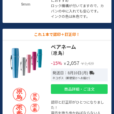
におすすめ
9mm
ロック機構が付いてますので、カ
バンの中に入れても安心です。
インクの色は朱色です。
これ１本で認印＋訂正印！
ペアネーム
(
)
2,057
-15%
￥2,420
￥
発送日：8月10日(月)
ネコポス（郵便受けへお届け）
商品詳細・ご注文
認印と訂正印がひとつになりまし
た！
両方を持ち歩かねばならない人