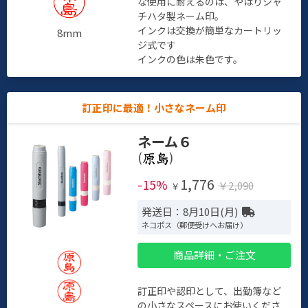
な使用に耐えるのは、やはりシャ
チハタ製ネーム印。
インクは交換が簡単なカートリッ
8mm
ジ式です
インクの色は朱色です。
訂正印に最適！小さなネーム印
ネーム６
(
)
1,776
-15%
￥2,090
￥
発送日：8月10日(月)
ネコポス（郵便受けへお届け）
商品詳細・ご注文
訂正印や認印として、出勤簿など
の小さなスペースにお使いくださ