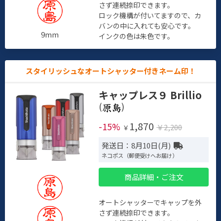
さず連続捺印できます。
ロック機構が付いてますので、カ
バンの中に入れても安心です。
9mm
インクの色は朱色です。
スタイリッシュなオートシャッター付きネーム印！
キャップレス９ Brillio
(
)
1,870
-15%
￥2,200
￥
発送日：8月10日(月)
ネコポス（郵便受けへお届け）
商品詳細・ご注文
オートシャッターでキャップを外
さず連続捺印できます。