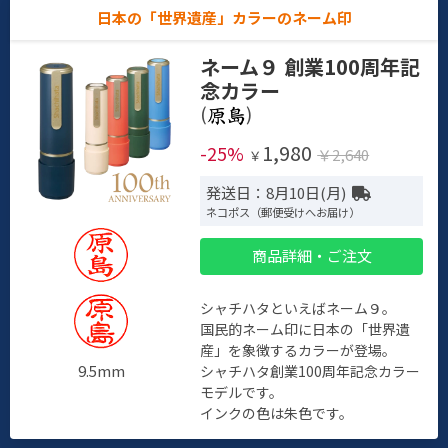
日本の「世界遺産」カラーのネーム印
ネーム９ 創業100周年記
念カラー
(
)
1,980
-25%
￥2,640
￥
発送日：8月10日(月)
ネコポス（郵便受けへお届け）
商品詳細・ご注文
シャチハタといえばネーム９。
国民的ネーム印に日本の「世界遺
産」を象徴するカラーが登場。
9.5mm
シャチハタ創業100周年記念カラー
モデルです。
インクの色は朱色です。