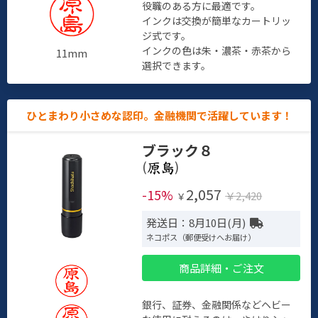
役職のある方に最適です。
インクは交換が簡単なカートリッ
ジ式です。
インクの色は朱・濃茶・赤茶から
11mm
選択できます。
ひとまわり小さめな認印。金融機関で活躍しています！
ブラック８
(
)
2,057
-15%
￥2,420
￥
発送日：8月10日(月)
ネコポス（郵便受けへお届け）
商品詳細・ご注文
銀行、証券、金融関係などヘビー