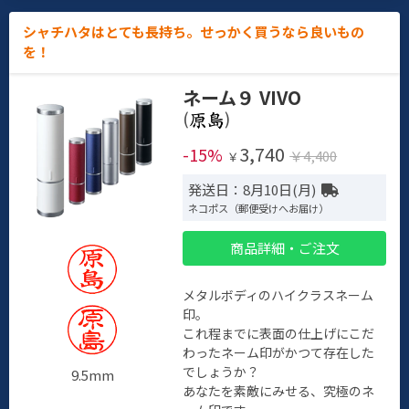
シャチハタはとても長持ち。せっかく買うなら良いもの
を！
ネーム９ VIVO
(
)
3,740
-15%
￥4,400
￥
発送日：8月10日(月)
ネコポス（郵便受けへお届け）
商品詳細・ご注文
メタルボディのハイクラスネーム
印。
これ程までに表面の仕上げにこだ
わったネーム印がかつて存在した
でしょうか？
9.5mm
あなたを素敵にみせる、究極のネ