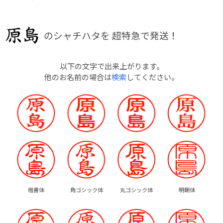
のシャチハタを
超特急で発送！
以下の文字で出来上がります。
他のお名前の場合は
検索
してください。
楷書体
角ゴシック体
丸ゴシック体
明朝体