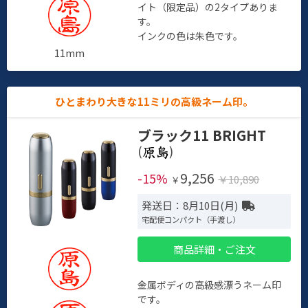
イト（限定品）の2タイプありま
す。
インクの色は朱色です。
11mm
ひとまわり大きな11ミリの高級ネーム印。
ブラック11 BRIGHT
(
)
9,256
-15%
￥10,890
￥
発送日：8月10日(月)
宅配便コンパクト（手渡し）
商品詳細・ご注文
金属ボディの高級感漂うネーム印
です。