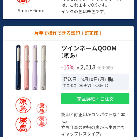
は、これ１本でOKです。
9mm + 6mm
インクの色は朱色です。
片手で操作できる認印＋訂正印！
ツインネームQOOM
(
)
2,618
-15%
￥3,080
￥
発送日：8月10日(月)
ネコポス（郵便受けへお届け）
商品詳細・ご注文
認印と訂正印がコンパクトな１本
に。
立ち仕事の現場の声から生まれた
キャップレスタイプ。