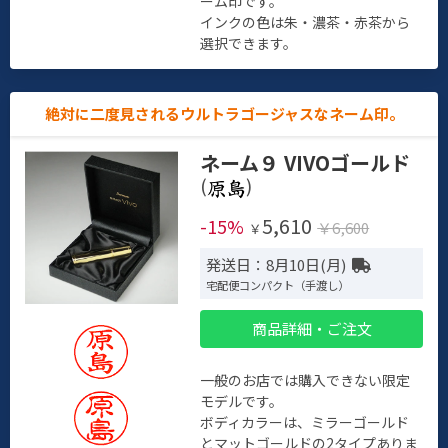
ーム印です。
インクの色は朱・濃茶・赤茶から
選択できます。
絶対に二度見されるウルトラゴージャスなネーム印。
ネーム９ VIVOゴールド
(
)
5,610
-15%
￥6,600
￥
発送日：8月10日(月)
宅配便コンパクト（手渡し）
商品詳細・ご注文
一般のお店では購入できない限定
モデルです。
ボディカラーは、ミラーゴールド
とマットゴールドの2タイプありま