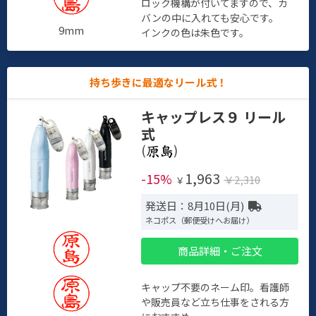
ロック機構が付いてますので、カ
バンの中に入れても安心です。
9mm
インクの色は朱色です。
持ち歩きに最適なリール式！
キャップレス９ リール
式
(
)
1,963
-15%
￥2,310
￥
発送日：8月10日(月)
ネコポス（郵便受けへお届け）
商品詳細・ご注文
キャップ不要のネーム印。看護師
や販売員など立ち仕事をされる方