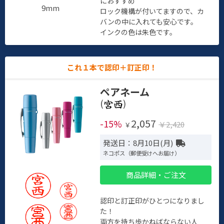
におすすめ
9mm
ロック機構が付いてますので、カ
バンの中に入れても安心です。
インクの色は朱色です。
これ１本で認印＋訂正印！
ペアネーム
(
)
2,057
-15%
￥2,420
￥
発送日：8月10日(月)
ネコポス（郵便受けへお届け）
商品詳細・ご注文
認印と訂正印がひとつになりまし
た！
両方を持ち歩かねばならない人