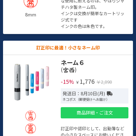
な使用に耐えるのは、やはりシャ
チハタ製ネーム印。
インクは交換が簡単なカートリッ
8mm
ジ式です
インクの色は朱色です。
訂正印に最適！小さなネーム印
ネーム６
(
)
1,776
-15%
￥2,090
￥
発送日：8月10日(月)
ネコポス（郵便受けへお届け）
商品詳細・ご注文
訂正印や認印として、出勤簿など
の小さなスペースにお使いくださ