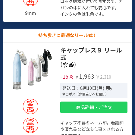
ロック機構が付いてますので、カ
バンの中に入れても安心です。
9mm
インクの色は朱色です。
持ち歩きに最適なリール式！
キャップレス９ リール
式
(
)
1,963
-15%
￥2,310
￥
発送日：8月10日(月)
ネコポス（郵便受けへお届け）
商品詳細・ご注文
キャップ不要のネーム印。看護師
や販売員など立ち仕事をされる方