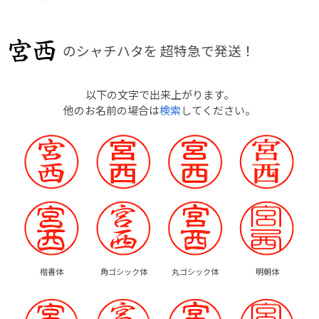
のシャチハタを
超特急で発送！
以下の文字で出来上がります。
他のお名前の場合は
検索
してください。
楷書体
角ゴシック体
丸ゴシック体
明朝体