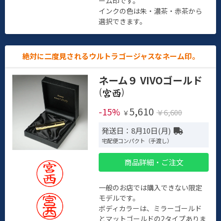
ーム印です。
インクの色は朱・濃茶・赤茶から
選択できます。
絶対に二度見されるウルトラゴージャスなネーム印。
ネーム９ VIVOゴールド
(
)
5,610
-15%
￥6,600
￥
発送日：8月10日(月)
宅配便コンパクト（手渡し）
商品詳細・ご注文
一般のお店では購入できない限定
モデルです。
ボディカラーは、ミラーゴールド
とマットゴールドの2タイプありま