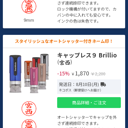
さず連続捺印できます。
ロック機構が付いてますので、カ
バンの中に入れても安心です。
9mm
インクの色は朱色です。
スタイリッシュなオートシャッター付きネーム印！
キャップレス９ Brillio
(
)
1,870
-15%
￥2,200
￥
発送日：8月10日(月)
ネコポス（郵便受けへお届け）
商品詳細・ご注文
オートシャッターでキャップを外
さず連続捺印できます。