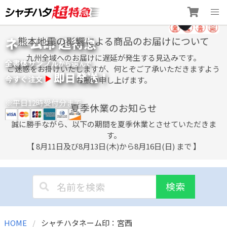
Skip
ネーム印 超特急
熊本地震の影響による商品のお届けについて
to
content
九州全域へのお届けに遅延が発生する見込みです。
全書体サンプル
選
から
んで
ご迷惑をお掛けいたしますが、何とぞご了承いただきますよう
即日発送！
今すぐ注文
お願い申し上げます。
※平日12時受付分まで
夏季休業のお知らせ
誠に勝手ながら、以下の期間を夏季休業とさせていただきま
す。
【 8月11日及び8月13日(木)から8月16日(日) まで 】
検索
HOME
シャチハタネーム印：宮西