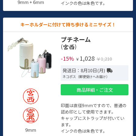
9mm + 6mm
インクの色は朱色です。
キーホルダーに付けて持ち歩けるミニサイズ！
プチネーム
(
)
1,028
-15%
￥1,210
￥
発送日：8月10日(月)
ネコポス（郵便受けへお届け）
商品詳細・ご注文
印面は直径9mmですので、普通の
認め印として使用できます。
キャップにストラップが付いてい
ます。
9mm
インクの色は朱色です。