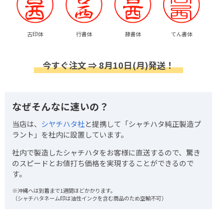
古印体
行書体
隷書体
てん書体
今すぐ注文 ⇒ 8月10日(月)発送！
なぜそんなに速いの？
当店は、
シヤチハタ社
と提携して「シャチハタ純正製造プ
ラント」を社内に設置しています。
社内で製造したシャチハタをお客様に直送するので、驚き
のスピードとお値打ち価格を実現することができるので
す。
※沖縄へは到着まで1週間ほどかかります。
（シャチハタネーム印は油性インクを含む商品のため空輸不可）