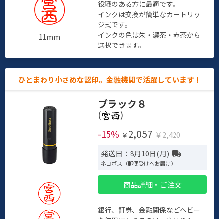
役職のある方に最適です。
インクは交換が簡単なカートリッ
ジ式です。
インクの色は朱・濃茶・赤茶から
11mm
選択できます。
ひとまわり小さめな認印。金融機関で活躍しています！
ブラック８
(
)
2,057
-15%
￥2,420
￥
発送日：8月10日(月)
ネコポス（郵便受けへお届け）
商品詳細・ご注文
銀行、証券、金融関係などヘビー