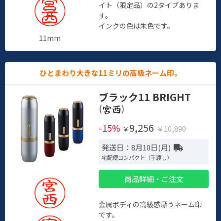
イト（限定品）の2タイプありま
す。
インクの色は朱色です。
11mm
ひとまわり大きな11ミリの高級ネーム印。
ブラック11 BRIGHT
(
)
9,256
-15%
￥10,890
￥
発送日：8月10日(月)
宅配便コンパクト（手渡し）
商品詳細・ご注文
金属ボディの高級感漂うネーム印
です。