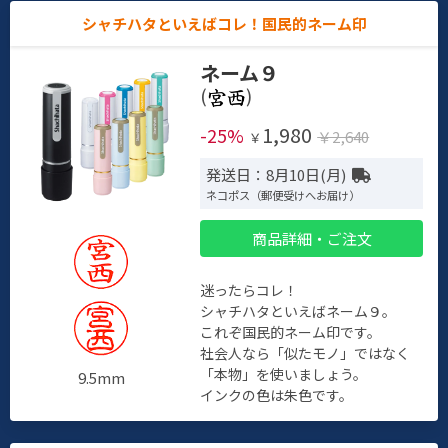
シャチハタといえばコレ！国民的ネーム印
ネーム９
(
)
1,980
-25%
￥2,640
￥
発送日：8月10日(月)
ネコポス（郵便受けへお届け）
商品詳細・ご注文
迷ったらコレ！
シャチハタといえばネーム９。
これぞ国民的ネーム印です。
社会人なら「似たモノ」ではなく
「本物」を使いましょう。
9.5mm
インクの色は朱色です。