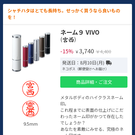
シャチハタはとても長持ち。せっかく買うなら良いもの
を！
ネーム９ VIVO
(
)
3,740
-15%
￥4,400
￥
発送日：8月10日(月)
ネコポス（郵便受けへお届け）
商品詳細・ご注文
メタルボディのハイクラスネーム
印。
これ程までに表面の仕上げにこだ
わったネーム印がかつて存在した
でしょうか？
9.5mm
あなたを素敵にみせる、究極のネ