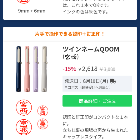
は、これ１本でOKです。
9mm + 6mm
インクの色は朱色です。
片手で操作できる認印＋訂正印！
ツインネームQOOM
(
)
2,618
-15%
￥3,080
￥
発送日：8月10日(月)
ネコポス（郵便受けへお届け）
商品詳細・ご注文
認印と訂正印がコンパクトな１本
に。
立ち仕事の現場の声から生まれた
キャップレスタイプ。