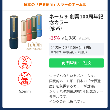
日本の「世界遺産」カラーのネーム印
ネーム９ 創業100周年記
念カラー
(
)
1,980
-25%
￥2,640
￥
発送日：8月10日(月)
ネコポス（郵便受けへお届け）
商品詳細・ご注文
シャチハタといえばネーム９。
国民的ネーム印に日本の「世界遺
産」を象徴するカラーが登場。
9.5mm
シャチハタ創業100周年記念カラー
モデルです。
インクの色は朱色です。