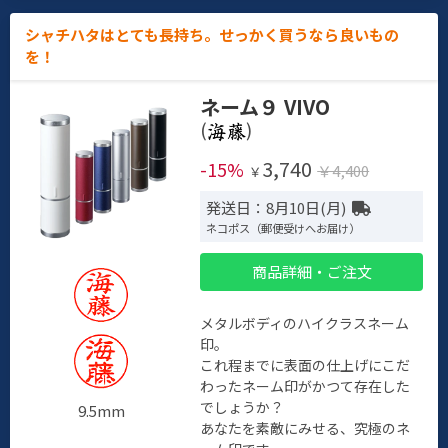
シャチハタはとても長持ち。せっかく買うなら良いもの
を！
ネーム９ VIVO
(
)
3,740
-15%
￥4,400
￥
発送日：8月10日(月)
ネコポス（郵便受けへお届け）
商品詳細・ご注文
メタルボディのハイクラスネーム
印。
これ程までに表面の仕上げにこだ
わったネーム印がかつて存在した
でしょうか？
9.5mm
あなたを素敵にみせる、究極のネ