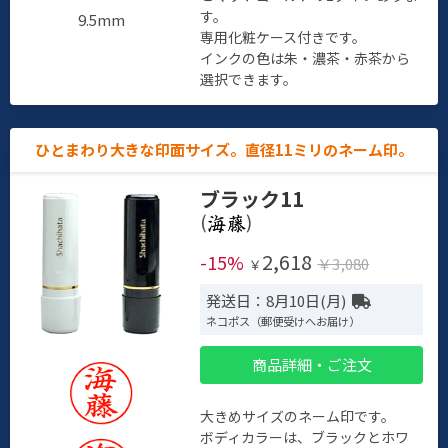
す。
9.5mm
専用化粧ケース付きです。
インクの色は朱・濃茶・赤茶から
選択できます。
ひとまわり大きな印面サイズ。直径11ミリのネーム印。
ブラック11
(
)
2,618
-15%
￥3,080
￥
発送日：8月10日(月)
ネコポス（郵便受けへお届け）
商品詳細・ご注文
大きめサイズのネーム印です。
ボディカラーは、ブラックとホワ