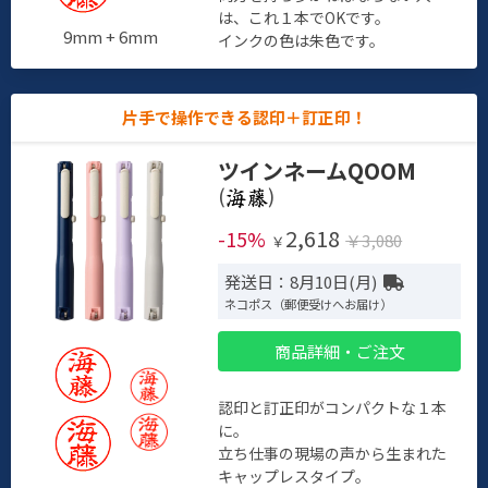
は、これ１本でOKです。
9mm + 6mm
インクの色は朱色です。
片手で操作できる認印＋訂正印！
ツインネームQOOM
(
)
2,618
-15%
￥3,080
￥
発送日：8月10日(月)
ネコポス（郵便受けへお届け）
商品詳細・ご注文
認印と訂正印がコンパクトな１本
に。
立ち仕事の現場の声から生まれた
キャップレスタイプ。