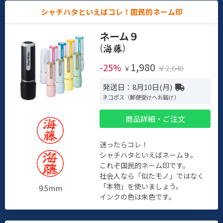
シャチハタといえばコレ！国民的ネーム印
ネーム９
(
)
1,980
-25%
￥2,640
￥
発送日：8月10日(月)
ネコポス（郵便受けへお届け）
商品詳細・ご注文
迷ったらコレ！
シャチハタといえばネーム９。
これぞ国民的ネーム印です。
社会人なら「似たモノ」ではなく
「本物」を使いましょう。
9.5mm
インクの色は朱色です。