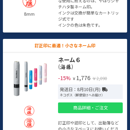
な使用に耐えるのは、やはりシャ
チハタ製ネーム印。
インクは交換が簡単なカートリッ
8mm
ジ式です
インクの色は朱色です。
訂正印に最適！小さなネーム印
ネーム６
(
)
1,776
-15%
￥2,090
￥
発送日：8月10日(月)
ネコポス（郵便受けへお届け）
商品詳細・ご注文
訂正印や認印として、出勤簿など
の小さなスペースにお使いくださ