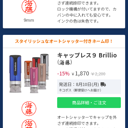
さず連続捺印できます。
ロック機構が付いてますので、カ
バンの中に入れても安心です。
9mm
インクの色は朱色です。
スタイリッシュなオートシャッター付きネーム印！
キャップレス９ Brillio
(
)
1,870
-15%
￥2,200
￥
発送日：8月10日(月)
ネコポス（郵便受けへお届け）
商品詳細・ご注文
オートシャッターでキャップを外
さず連続捺印できます。