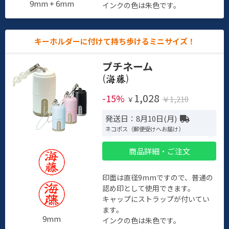
9mm + 6mm
インクの色は朱色です。
キーホルダーに付けて持ち歩けるミニサイズ！
プチネーム
(
)
1,028
-15%
￥1,210
￥
発送日：8月10日(月)
ネコポス（郵便受けへお届け）
商品詳細・ご注文
印面は直径9mmですので、普通の
認め印として使用できます。
キャップにストラップが付いてい
ます。
9mm
インクの色は朱色です。