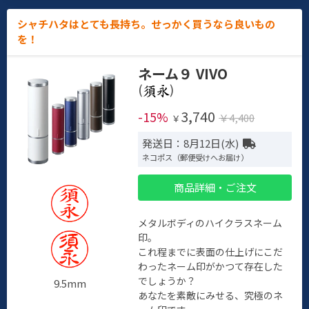
シャチハタはとても長持ち。せっかく買うなら良いもの
を！
ネーム９ VIVO
(
)
3,740
-15%
￥4,400
￥
発送日：8月12日(水)
ネコポス（郵便受けへお届け）
商品詳細・ご注文
メタルボディのハイクラスネーム
印。
これ程までに表面の仕上げにこだ
わったネーム印がかつて存在した
でしょうか？
9.5mm
あなたを素敵にみせる、究極のネ