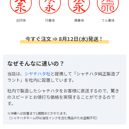
古印体
行書体
隷書体
てん書体
今すぐ注文 ⇒ 8月12日(水)発送！
なぜそんなに速いの？
当店は、
シヤチハタ社
と提携して「シャチハタ純正製造プ
ラント」を社内に設置しています。
社内で製造したシャチハタをお客様に直送するので、驚き
のスピードとお値打ち価格を実現することができるので
す。
※沖縄へは到着まで1週間ほどかかります。
（シャチハタネーム印は油性インクを含む商品のため空輸不可）