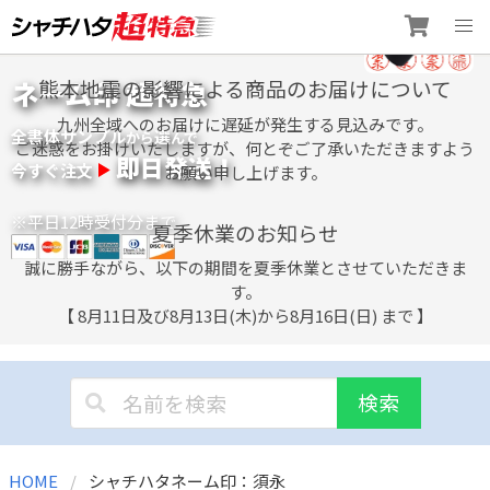
Skip
ネーム印 超特急
熊本地震の影響による商品のお届けについて
to
content
九州全域へのお届けに遅延が発生する見込みです。
全書体サンプル
選
から
んで
ご迷惑をお掛けいたしますが、何とぞご了承いただきますよう
即日発送！
今すぐ注文
お願い申し上げます。
※平日12時受付分まで
夏季休業のお知らせ
誠に勝手ながら、以下の期間を夏季休業とさせていただきま
す。
【 8月11日及び8月13日(木)から8月16日(日) まで 】
検索
HOME
シャチハタネーム印：須永