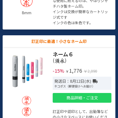
な使用に耐えるのは、やはりシャ
チハタ製ネーム印。
インクは交換が簡単なカートリッ
8mm
ジ式です
インクの色は朱色です。
訂正印に最適！小さなネーム印
ネーム６
(
)
1,776
-15%
￥2,090
￥
発送日：8月12日(水)
ネコポス（郵便受けへお届け）
商品詳細・ご注文
訂正印や認印として、出勤簿など
の小さなスペースにお使いくださ