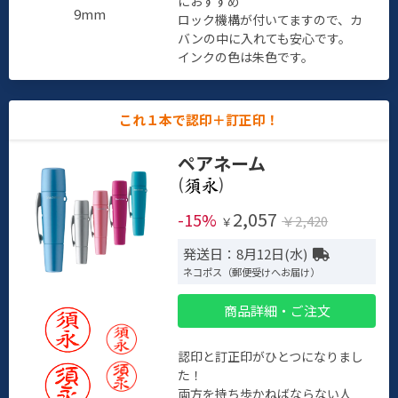
におすすめ
9mm
ロック機構が付いてますので、カ
バンの中に入れても安心です。
インクの色は朱色です。
これ１本で認印＋訂正印！
ペアネーム
(
)
2,057
-15%
￥2,420
￥
発送日：8月12日(水)
ネコポス（郵便受けへお届け）
商品詳細・ご注文
認印と訂正印がひとつになりまし
た！
両方を持ち歩かねばならない人