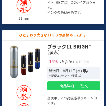
イト（限定品）の2タイプありま
す。
インクの色は朱色です。
11mm
ひとまわり大きな11ミリの高級ネーム印。
ブラック11 BRIGHT
(
)
9,256
-15%
￥10,890
￥
発送日：8月12日(水)
宅配便コンパクト（手渡し）
商品詳細・ご注文
金属ボディの高級感漂うネーム印
です。