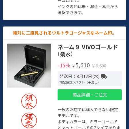
ーム印です。
インクの色は朱・濃茶・赤茶から
選択できます。
絶対に二度見されるウルトラゴージャスなネーム印。
ネーム９ VIVOゴールド
(
)
5,610
-15%
￥6,600
￥
発送日：8月12日(水)
宅配便コンパクト（手渡し）
商品詳細・ご注文
一般のお店では購入できない限定
モデルです。
ボディカラーは、ミラーゴールド
とマットゴールドの2タイプありま