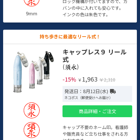
ロック機構が付いてますので、カ
バンの中に入れても安心です。
9mm
インクの色は朱色です。
持ち歩きに最適なリール式！
キャップレス９ リール
式
(
)
1,963
-15%
￥2,310
￥
発送日：8月12日(水)
ネコポス（郵便受けへお届け）
商品詳細・ご注文
キャップ不要のネーム印。看護師
や販売員など立ち仕事をされる方