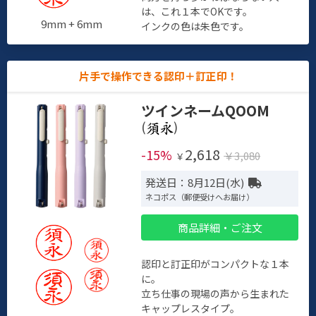
は、これ１本でOKです。
9mm + 6mm
インクの色は朱色です。
片手で操作できる認印＋訂正印！
ツインネームQOOM
(
)
2,618
-15%
￥3,080
￥
発送日：8月12日(水)
ネコポス（郵便受けへお届け）
商品詳細・ご注文
認印と訂正印がコンパクトな１本
に。
立ち仕事の現場の声から生まれた
キャップレスタイプ。