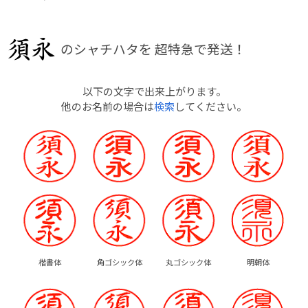
のシャチハタを
超特急で発送！
以下の文字で出来上がります。
他のお名前の場合は
検索
してください。
楷書体
角ゴシック体
丸ゴシック体
明朝体