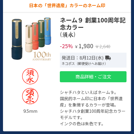
日本の「世界遺産」カラーのネーム印
ネーム９ 創業100周年記
念カラー
(
)
1,980
-25%
￥2,640
￥
発送日：8月12日(水)
ネコポス（郵便受けへお届け）
商品詳細・ご注文
シャチハタといえばネーム９。
国民的ネーム印に日本の「世界遺
産」を象徴するカラーが登場。
9.5mm
シャチハタ創業100周年記念カラー
モデルです。
インクの色は朱色です。