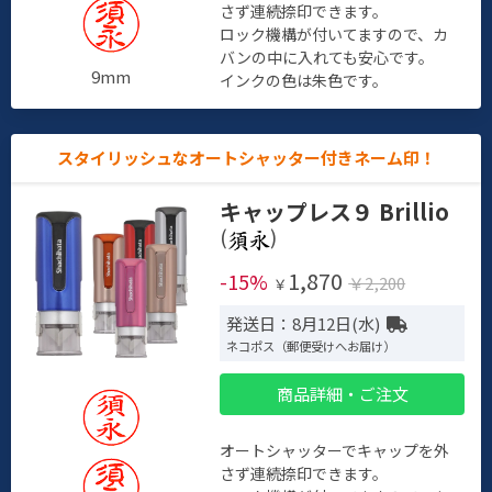
さず連続捺印できます。
ロック機構が付いてますので、カ
バンの中に入れても安心です。
9mm
インクの色は朱色です。
スタイリッシュなオートシャッター付きネーム印！
キャップレス９ Brillio
(
)
1,870
-15%
￥2,200
￥
発送日：8月12日(水)
ネコポス（郵便受けへお届け）
商品詳細・ご注文
オートシャッターでキャップを外
さず連続捺印できます。