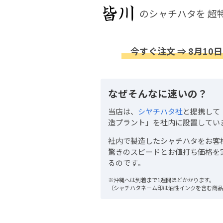
のシャチハタを
超
今すぐ注文 ⇒ 8月10日
なぜそんなに速いの？
当店は、
シヤチハタ社
と提携して
造プラント」を社内に設置してい
社内で製造したシャチハタをお客
驚きのスピードとお値打ち価格を
るのです。
※沖縄へは到着まで1週間ほどかかります。
（シャチハタネーム印は油性インクを含む商