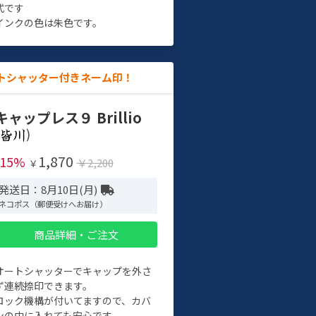
式です
インクの色は朱色です。
トシャッター付きネーム印！
キャップレス９ Brillio
)
1,870
-15%
￥2,200
￥
発送日：8月10日(月)
ネコポス（郵便受けへお届け）
商品詳細・ご注文
オートシャッターでキャップを外さ
ず連続捺印できます。
ロック機構が付いてますので、カバ
ンの中に入れても安心です。