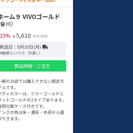
ネーム９ VIVOゴールド
)
5,610
-15%
￥6,600
￥
発送日：8月10日(月)
宅配便コンパクト（手渡し）
商品詳細・ご注文
一般のお店では購入できない限定モ
デルです。
ボディカラーは、ミラーゴールドと
マットゴールドの2タイプあります。
専用化粧ケース付きです。
インクの色は朱・濃茶・赤茶から選
択できます。