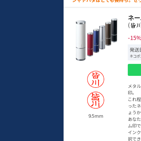
ネー
(
-15
発送日
ネコポ
メタ
印。
これ
った
ょう
9.5mm
あな
ム印で
イン
択でき