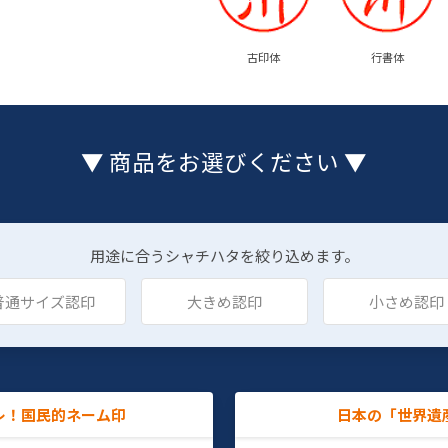
古印体
行書体
▼ 商品をお選びください ▼
用途に合うシャチハタを絞り込めます。
普通サイズ認印
大きめ認印
小さめ認印
レ！国民的ネーム印
日本の「世界遺