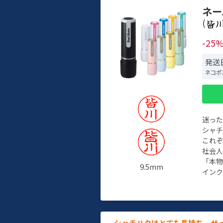
ネー
(
-25
発送日
ネコポ
迷っ
シャ
これ
社会
「本
9.5mm
インク
シャチハタはとても長持ち。せ