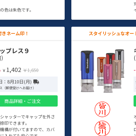
す
の色は朱色です。
付きネーム印！
スタイリッシュなオー
ップレス９
)
(
1,402
%
￥1,650
￥
：8月10日(月)
ス（郵便受けへお届け）
商品詳細・ご注文
トシャッターでキャップを外さ
捺印できます。
機構が付いてますので、カバ
に入れても安心です。