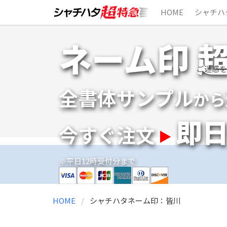
HOME
シャチハ
Skip
ネーム印 
to
content
ご迷惑を
全書体サンプル
から
即
今すぐ注文
※平日12時受付分まで
HOME
シャチハタネーム印：皆川