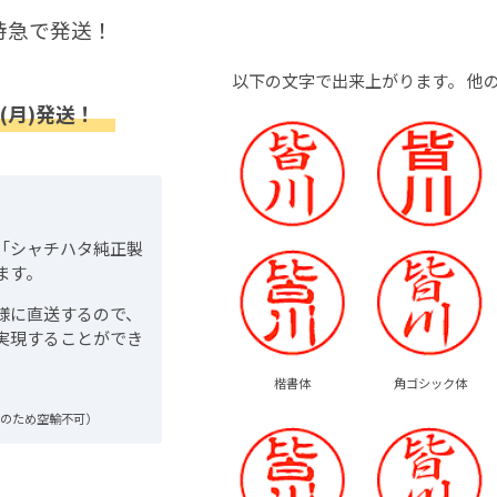
特急で発送！
以下の文字で出来上がります。
他
(月)発送！
「シャチハタ純正製
ます。
様に直送するので、
実現することができ
楷書体
角ゴシック体
品のため空輸不可）