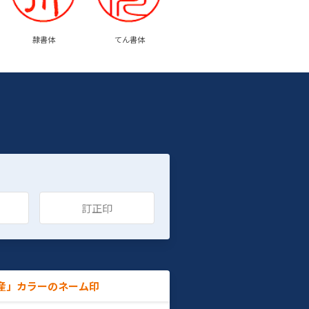
隷書体
てん書体
訂正印
産」カラーのネーム印