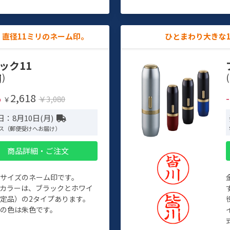
直径11ミリのネーム印。
ひとまわり大きな
ック11
)
(
2,618
%
￥3,080
￥
：8月10日(月)
ス（郵便受けへお届け）
商品詳細・ご注文
めサイズのネーム印です。
ィカラーは、ブラックとホワイ
定品）の2タイプあります。
の色は朱色です。