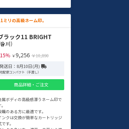
11ミリの高級ネーム印。
ブラック11 BRIGHT
)
9,256
-15%
￥10,890
￥
発送日：8月10日(月)
宅配便コンパクト（手渡し）
商品詳細・ご注文
金属ボディの高級感漂うネーム印で
す。
役職のある方に最適です。
インクは交換が簡単なカートリッジ
式です。