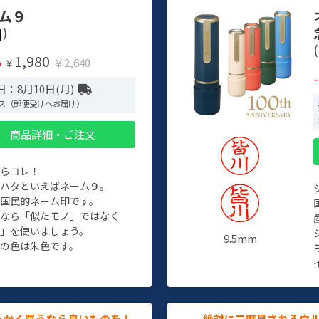
ム９
)
(
1,980
%
￥2,640
￥
：8月10日(月)
ス（郵便受けへお届け）
商品詳細・ご注文
たらコレ！
チハタといえばネーム９。
ぞ国民的ネーム印です。
人なら「似たモノ」ではなく
物」を使いましょう。
9.5mm
の色は朱色です。
っかく買うなら良いものを！
絶対に二度見されるウ