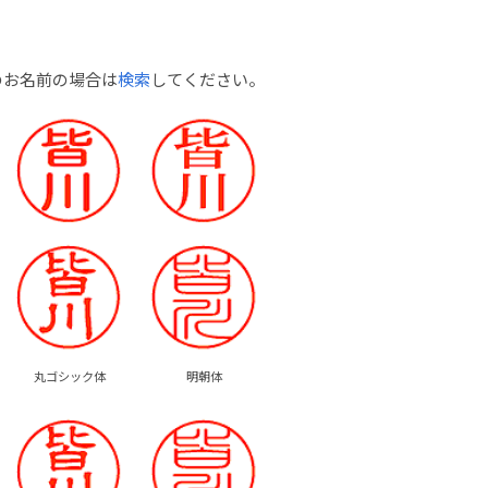
のお名前の場合は
検索
してください。
丸ゴシック体
明朝体