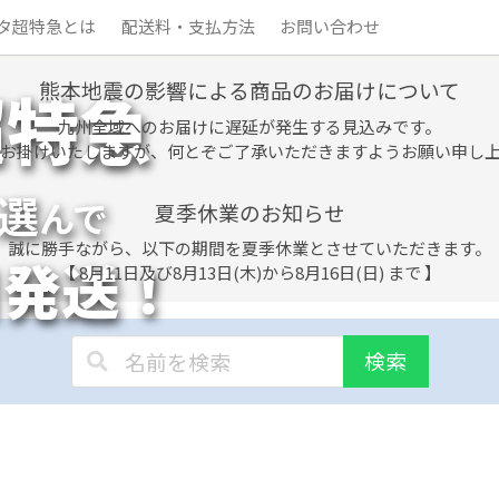
タ超特急とは
配送料・支払方法
お問い合わせ
熊本地震の影響による商品のお届けについて
超特急
九州全域へのお届けに遅延が発生する見込みです。
お掛けいたしますが、何とぞご了承いただきますようお願い申し
選
んで
夏季休業のお知らせ
誠に勝手ながら、以下の期間を夏季休業とさせていただきます。
日発送！
【 8月11日及び8月13日(木)から8月16日(日) まで 】
検索