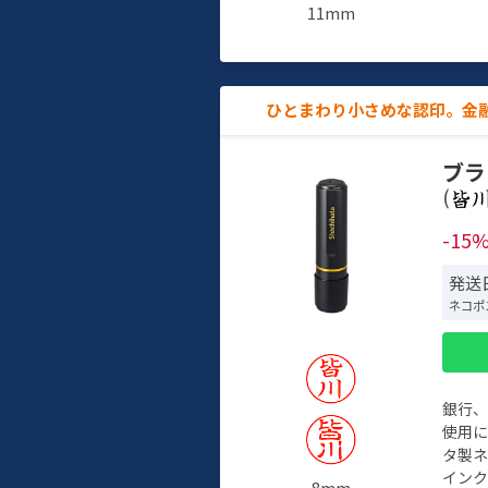
11mm
ひとまわり小さめな認印。金
ブラ
(
-15
発送日
ネコポ
銀行
使用
タ製
イン
8mm