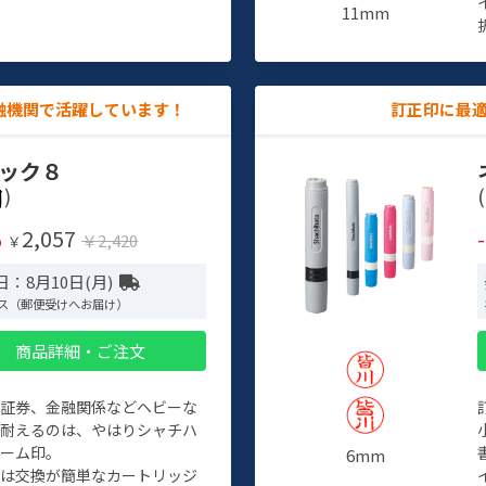
11mm
融機関で活躍しています！
訂正印に最
ック８
)
(
2,057
%
￥2,420
￥
：8月10日(月)
ス（郵便受けへお届け）
商品詳細・ご注文
、証券、金融関係などヘビーな
に耐えるのは、やはりシャチハ
ネーム印。
6mm
クは交換が簡単なカートリッジ