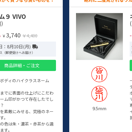
ム９ VIVO
)
(
3,740
%
￥4,400
￥
：8月10日(月)
ス（郵便受けへお届け）
商品詳細・ご注文
ルボディのハイクラスネーム
程までに表面の仕上げにこだわ
ネーム印がかつて存在したでし
か？
9.5mm
たを素敵にみせる、究極のネー
す。
クの色は朱・濃茶・赤茶から選
ます。