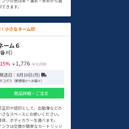
インクの色は朱・濃茶・赤茶から選
択できます。
適！小さなネーム印
ネーム６
)
1,776
-15%
￥2,090
￥
発送日：8月10日(月)
ネコポス（郵便受けへお届け）
商品詳細・ご注文
訂正印や認印として、出勤簿などの
小さなスペースにお使いください。
書体、ボディカラーを選べます。
インクは交換が簡単なカートリッジ