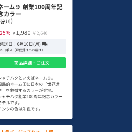
ネーム９ 創業100周年記
念カラー
)
1,980
-25%
￥2,640
￥
発送日：8月10日(月)
ネコポス（郵便受けへお届け）
商品詳細・ご注文
シャチハタといえばネーム９。
国民的ネーム印に日本の「世界遺
産」を象徴するカラーが登場。
シャチハタ創業100周年記念カラー
モデルです。
インクの色は朱色です。
ルトラゴージャスなネーム印。