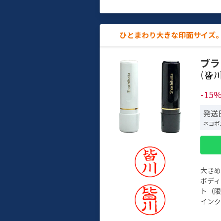
ひとまわり大きな印面サイズ。
ブラ
(
-15
発送日
ネコポ
大き
ボデ
ト（限
インク