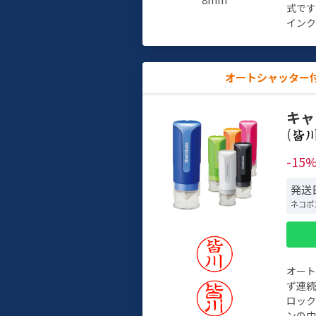
式で
インク
オートシャッター
キャ
(
-15
発送日
ネコポ
オー
ず連続
ロック
ンの中