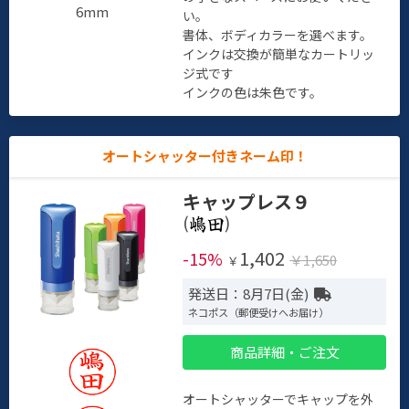
6mm
い。
書体、ボディカラーを選べます。
インクは交換が簡単なカートリッ
ジ式です
インクの色は朱色です。
オートシャッター付きネーム印！
キャップレス９
(
)
1,402
-15%
￥1,650
￥
発送日：8月7日(金)
ネコポス（郵便受けへお届け）
商品詳細・ご注文
オートシャッターでキャップを外