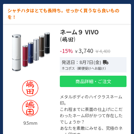
シャチハタはとても長持ち。せっかく買うなら良いもの
を！
ネーム９ VIVO
(
)
3,740
-15%
￥4,400
￥
発送日：8月7日(金)
ネコポス（郵便受けへお届け）
商品詳細・ご注文
メタルボディのハイクラスネーム
印。
これ程までに表面の仕上げにこだ
わったネーム印がかつて存在した
でしょうか？
9.5mm
あなたを素敵にみせる、究極のネ