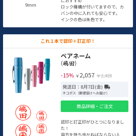
におすすめ
9mm
ロック機構が付いてますので、カ
バンの中に入れても安心です。
インクの色は朱色です。
これ１本で認印＋訂正印！
ペアネーム
(
)
2,057
-15%
￥2,420
￥
発送日：8月7日(金)
ネコポス（郵便受けへお届け）
商品詳細・ご注文
認印と訂正印がひとつになりまし
た！
両方を持ち歩かねばならない人