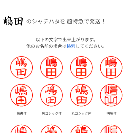
のシャチハタを
超特急で発送！
以下の文字で出来上がります。
他のお名前の場合は
検索
してください。
楷書体
角ゴシック体
丸ゴシック体
明朝体