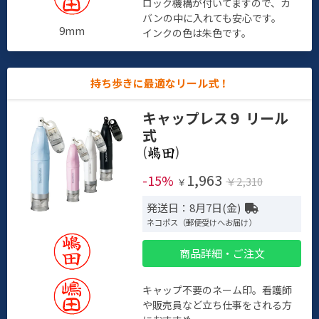
ロック機構が付いてますので、カ
バンの中に入れても安心です。
9mm
インクの色は朱色です。
持ち歩きに最適なリール式！
キャップレス９ リール
式
(
)
1,963
-15%
￥2,310
￥
発送日：8月7日(金)
ネコポス（郵便受けへお届け）
商品詳細・ご注文
キャップ不要のネーム印。看護師
や販売員など立ち仕事をされる方