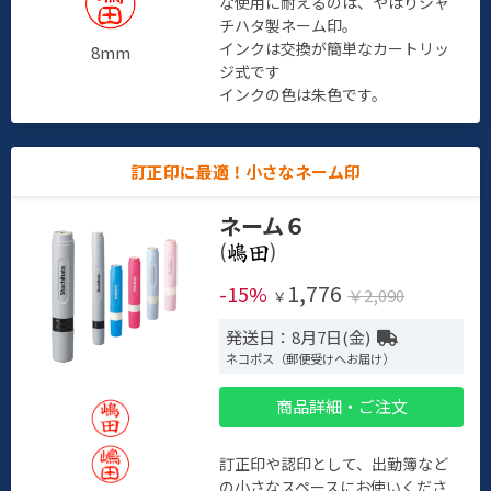
な使用に耐えるのは、やはりシャ
チハタ製ネーム印。
インクは交換が簡単なカートリッ
8mm
ジ式です
インクの色は朱色です。
訂正印に最適！小さなネーム印
ネーム６
(
)
1,776
-15%
￥2,090
￥
発送日：8月7日(金)
ネコポス（郵便受けへお届け）
商品詳細・ご注文
訂正印や認印として、出勤簿など
の小さなスペースにお使いくださ