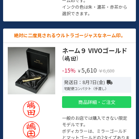
ーム印です。
インクの色は朱・濃茶・赤茶から
選択できます。
絶対に二度見されるウルトラゴージャスなネーム印。
ネーム９ VIVOゴールド
(
)
5,610
-15%
￥6,600
￥
発送日：8月7日(金)
宅配便コンパクト（手渡し）
商品詳細・ご注文
一般のお店では購入できない限定
モデルです。
ボディカラーは、ミラーゴールド
とマットゴールドの2タイプありま