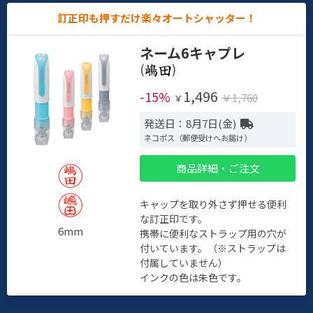
訂正印も押すだけ楽々オートシャッター！
ネーム6キャプレ
(
)
1,496
-15%
￥1,760
￥
発送日：8月7日(金)
ネコポス（郵便受けへお届け）
商品詳細・ご注文
キャップを取り外さず押せる便利
な訂正印です。
6mm
携帯に便利なストラップ用の穴が
付いています。（※ストラップは
付属していません）
インクの色は朱色です。