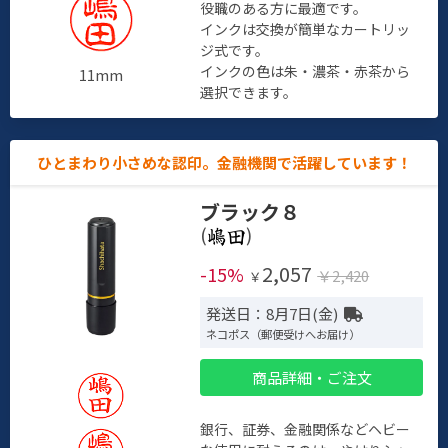
役職のある方に最適です。
インクは交換が簡単なカートリッ
ジ式です。
インクの色は朱・濃茶・赤茶から
11mm
選択できます。
ひとまわり小さめな認印。金融機関で活躍しています！
ブラック８
(
)
2,057
-15%
￥2,420
￥
発送日：8月7日(金)
ネコポス（郵便受けへお届け）
商品詳細・ご注文
銀行、証券、金融関係などヘビー