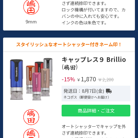
さず連続捺印できます。
ロック機構が付いてますので、カ
バンの中に入れても安心です。
9mm
インクの色は朱色です。
スタイリッシュなオートシャッター付きネーム印！
キャップレス９ Brillio
(
)
1,870
-15%
￥2,200
￥
発送日：8月7日(金)
ネコポス（郵便受けへお届け）
商品詳細・ご注文
オートシャッターでキャップを外
さず連続捺印できます。