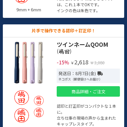
は、これ１本でOKです。
9mm + 6mm
インクの色は朱色です。
片手で操作できる認印＋訂正印！
ツインネームQOOM
(
)
2,618
-15%
￥3,080
￥
発送日：8月7日(金)
ネコポス（郵便受けへお届け）
商品詳細・ご注文
認印と訂正印がコンパクトな１本
に。
立ち仕事の現場の声から生まれた
キャップレスタイプ。