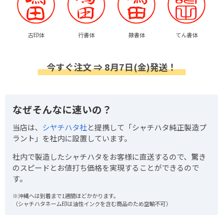
古印体
行書体
隷書体
てん書体
今すぐ注文 ⇒ 8月7日(金)発送！
なぜそんなに速いの？
当店は、
シヤチハタ社
と提携して「シャチハタ純正製造プ
ラント」を社内に設置しています。
社内で製造したシャチハタをお客様に直送するので、驚き
のスピードとお値打ち価格を実現することができるので
す。
※沖縄へは到着まで1週間ほどかかります。
（シャチハタネーム印は油性インクを含む商品のため空輸不可）