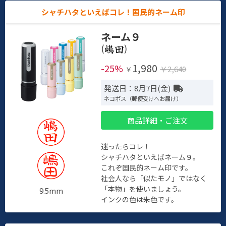
シャチハタといえばコレ！国民的ネーム印
ネーム９
(
)
1,980
-25%
￥2,640
￥
発送日：8月7日(金)
ネコポス（郵便受けへお届け）
商品詳細・ご注文
迷ったらコレ！
シャチハタといえばネーム９。
これぞ国民的ネーム印です。
社会人なら「似たモノ」ではなく
「本物」を使いましょう。
9.5mm
インクの色は朱色です。