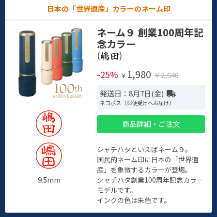
日本の「世界遺産」カラーのネーム印
ネーム９ 創業100周年記
念カラー
(
)
1,980
-25%
￥2,640
￥
発送日：8月7日(金)
ネコポス（郵便受けへお届け）
商品詳細・ご注文
シャチハタといえばネーム９。
国民的ネーム印に日本の「世界遺
産」を象徴するカラーが登場。
9.5mm
シャチハタ創業100周年記念カラー
モデルです。
インクの色は朱色です。