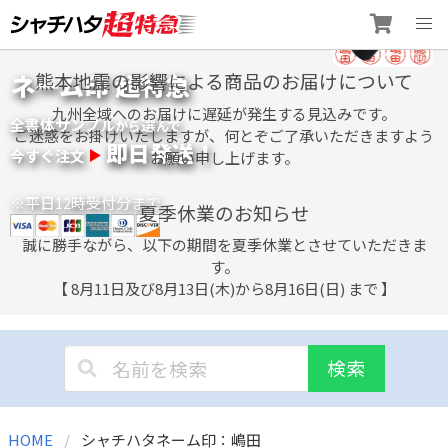
Skip
ネーム印 超特急
熊本地震の影響による商品のお届けについて
to
content
九州全域へのお届けに遅延が発生する見込みです。
全書体サンプル
選
から
んで
ご迷惑をお掛けいたしますが、何とぞご了承いただきますよう
即日発送！
今すぐ注文
お願い申し上げます。
※平日12時受付分まで
夏季休業のお知らせ
誠に勝手ながら、以下の期間を夏季休業とさせていただきま
す。
【 8月11日及び8月13日(木)から8月16日(日) まで 】
検索
HOME
シャチハタネーム印：嶋田