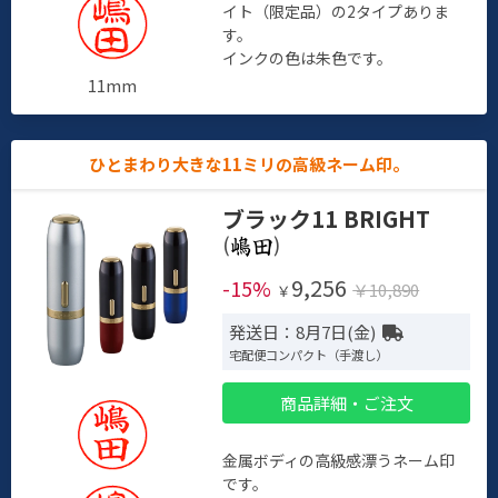
イト（限定品）の2タイプありま
す。
インクの色は朱色です。
11mm
ひとまわり大きな11ミリの高級ネーム印。
ブラック11 BRIGHT
(
)
9,256
-15%
￥10,890
￥
発送日：8月7日(金)
宅配便コンパクト（手渡し）
商品詳細・ご注文
金属ボディの高級感漂うネーム印
です。