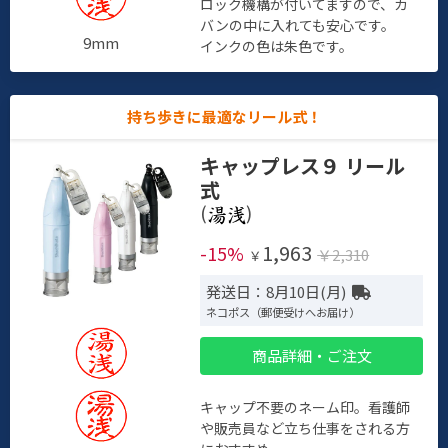
ロック機構が付いてますので、カ
バンの中に入れても安心です。
9mm
インクの色は朱色です。
持ち歩きに最適なリール式！
キャップレス９ リール
式
(
)
1,963
-15%
￥2,310
￥
発送日：8月10日(月)
ネコポス（郵便受けへお届け）
商品詳細・ご注文
キャップ不要のネーム印。看護師
や販売員など立ち仕事をされる方