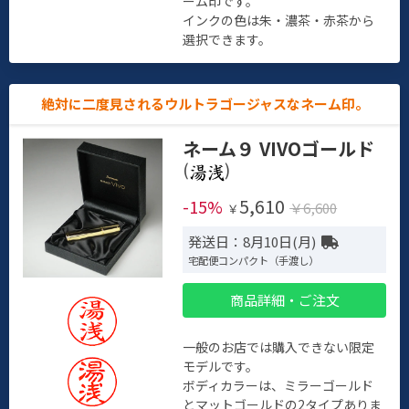
ーム印です。
インクの色は朱・濃茶・赤茶から
選択できます。
絶対に二度見されるウルトラゴージャスなネーム印。
ネーム９ VIVOゴールド
(
)
5,610
-15%
￥6,600
￥
発送日：8月10日(月)
宅配便コンパクト（手渡し）
商品詳細・ご注文
一般のお店では購入できない限定
モデルです。
ボディカラーは、ミラーゴールド
とマットゴールドの2タイプありま