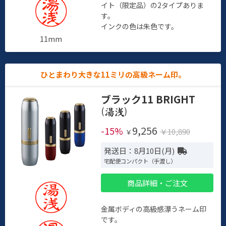
イト（限定品）の2タイプありま
す。
インクの色は朱色です。
11mm
ひとまわり大きな11ミリの高級ネーム印。
ブラック11 BRIGHT
(
)
9,256
-15%
￥10,890
￥
発送日：8月10日(月)
宅配便コンパクト（手渡し）
商品詳細・ご注文
金属ボディの高級感漂うネーム印
です。