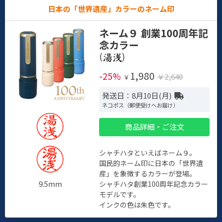
日本の「世界遺産」カラーのネーム印
ネーム９ 創業100周年記
念カラー
(
)
1,980
-25%
￥2,640
￥
発送日：8月10日(月)
ネコポス（郵便受けへお届け）
商品詳細・ご注文
シャチハタといえばネーム９。
国民的ネーム印に日本の「世界遺
産」を象徴するカラーが登場。
9.5mm
シャチハタ創業100周年記念カラー
モデルです。
インクの色は朱色です。