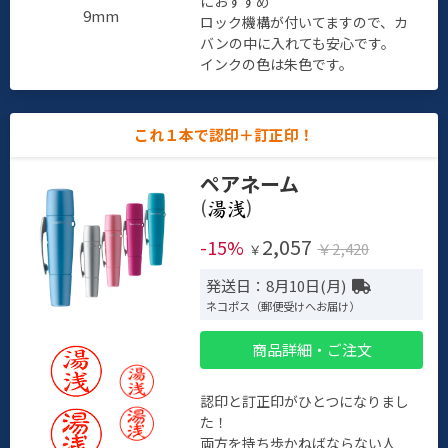
におすすめ
9mm
ロック機構が付いてますので、カ
バンの中に入れても安心です。
インクの色は朱色です。
これ１本で認印＋訂正印！
ペアネーム
(
)
2,057
-15%
￥2,420
￥
発送日：8月10日(月)
ネコポス（郵便受けへお届け）
商品詳細・ご注文
認印と訂正印がひとつになりまし
た！
両方を持ち歩かねばならない人