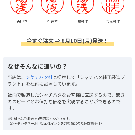
古印体
行書体
隷書体
てん書体
今すぐ注文 ⇒ 8月10日(月)発送！
なぜそんなに速いの？
当店は、
シヤチハタ社
と提携して「シャチハタ純正製造プ
ラント」を社内に設置しています。
社内で製造したシャチハタをお客様に直送するので、驚き
のスピードとお値打ち価格を実現することができるので
す。
※沖縄へは到着まで1週間ほどかかります。
（シャチハタネーム印は油性インクを含む商品のため空輸不可）