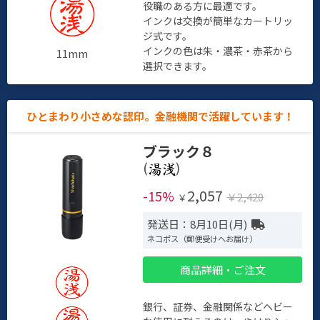
役職のある方に最適です。
インクは交換が簡単なカートリッ
ジ式です。
インクの色は朱・濃茶・赤茶から
11mm
選択できます。
ひとまわり小さめな認印。金融機関で活躍しています！
ブラック８
(
)
2,057
-15%
￥2,420
￥
発送日：8月10日(月)
ネコポス（郵便受けへお届け）
商品詳細・ご注文
銀行、証券、金融関係などヘビー