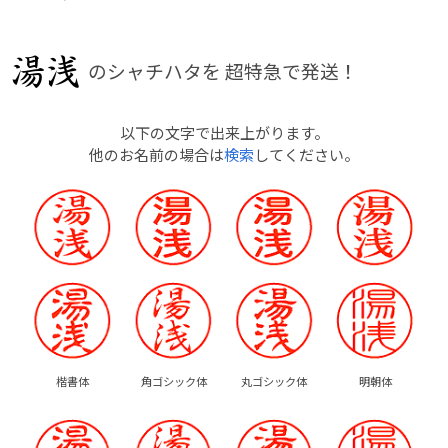
のシャチハタを
超特急で発送！
以下の文字で出来上がります。
他のお名前の場合は
検索
してください。
楷書体
角ゴシック体
丸ゴシック体
明朝体