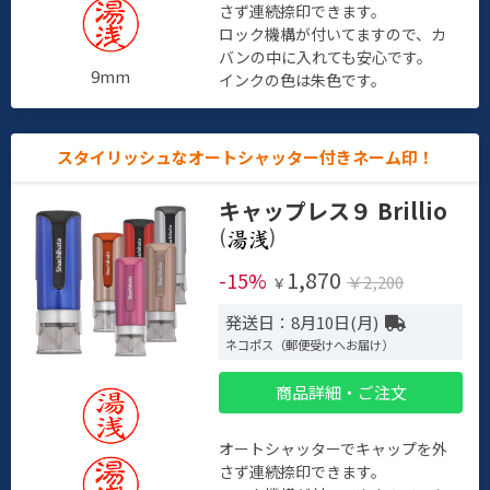
さず連続捺印できます。
ロック機構が付いてますので、カ
バンの中に入れても安心です。
9mm
インクの色は朱色です。
スタイリッシュなオートシャッター付きネーム印！
キャップレス９ Brillio
(
)
1,870
-15%
￥2,200
￥
発送日：8月10日(月)
ネコポス（郵便受けへお届け）
商品詳細・ご注文
オートシャッターでキャップを外
さず連続捺印できます。