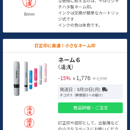
な使用に耐えるのは、やはりシャ
チハタ製ネーム印。
インクは交換が簡単なカートリッ
8mm
ジ式です
インクの色は朱色です。
訂正印に最適！小さなネーム印
ネーム６
(
)
1,776
-15%
￥2,090
￥
発送日：8月10日(月)
ネコポス（郵便受けへお届け）
商品詳細・ご注文
訂正印や認印として、出勤簿など
の小さなスペースにお使いくださ