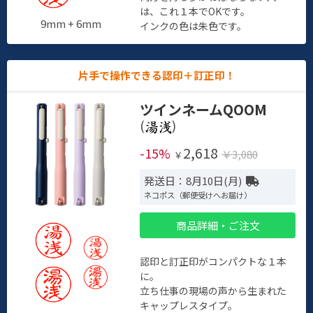
は、これ１本でOKです。
9mm + 6mm
インクの色は朱色です。
片手で操作できる認印＋訂正印！
ツインネームQOOM
(
)
2,618
-15%
￥3,080
￥
発送日：8月10日(月)
ネコポス（郵便受けへお届け）
商品詳細・ご注文
認印と訂正印がコンパクトな１本
に。
立ち仕事の現場の声から生まれた
キャップレスタイプ。