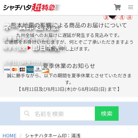
Skip
ネーム印 超特急
熊本地震の影響による商品のお届けについて
to
content
九州全域へのお届けに遅延が発生する見込みです。
全書体サンプル
選
から
んで
ご迷惑をお掛けいたしますが、何とぞご了承いただきますよう
即日発送！
今すぐ注文
お願い申し上げます。
※平日12時受付分まで
夏季休業のお知らせ
誠に勝手ながら、以下の期間を夏季休業とさせていただきま
す。
【 8月11日及び8月13日(木)から8月16日(日) まで 】
検索
HOME
シャチハタネーム印：湯浅