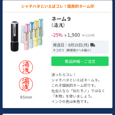
シャチハタといえばコレ！国民的ネーム印
ネーム９
(
)
1,980
-25%
￥2,640
￥
発送日：8月10日(月)
ネコポス（郵便受けへお届け）
商品詳細・ご注文
迷ったらコレ！
シャチハタといえばネーム９。
これぞ国民的ネーム印です。
社会人なら「似たモノ」ではなく
「本物」を使いましょう。
9.5mm
インクの色は朱色です。