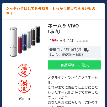
シャチハタはとても長持ち。せっかく買うなら良いもの
を！
ネーム９ VIVO
(
)
3,740
-15%
￥4,400
￥
発送日：8月10日(月)
ネコポス（郵便受けへお届け）
商品詳細・ご注文
メタルボディのハイクラスネーム
印。
これ程までに表面の仕上げにこだ
わったネーム印がかつて存在した
でしょうか？
9.5mm
あなたを素敵にみせる、究極のネ