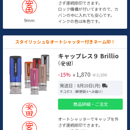
さず連続捺印できます。
ロック機構が付いてますので、カ
バンの中に入れても安心です。
9mm
インクの色は朱色です。
スタイリッシュなオートシャッター付きネーム印！
キャップレス９ Brillio
(
)
1,870
-15%
￥2,200
￥
発送日：8月10日(月)
ネコポス（郵便受けへお届け）
商品詳細・ご注文
オートシャッターでキャップを外
さず連続捺印できます。