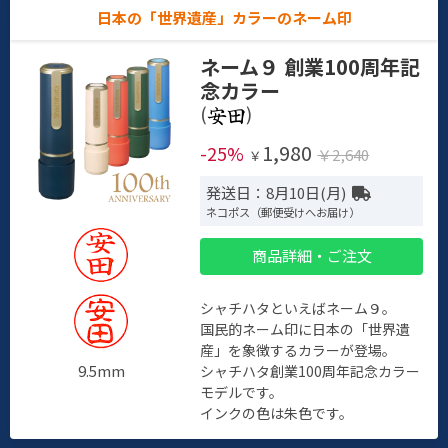
日本の「世界遺産」カラーのネーム印
ネーム９ 創業100周年記
念カラー
(
)
1,980
-25%
￥2,640
￥
発送日：8月10日(月)
ネコポス（郵便受けへお届け）
商品詳細・ご注文
シャチハタといえばネーム９。
国民的ネーム印に日本の「世界遺
産」を象徴するカラーが登場。
9.5mm
シャチハタ創業100周年記念カラー
モデルです。
インクの色は朱色です。