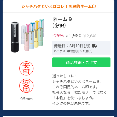
シャチハタといえばコレ！国民的ネーム印
ネーム９
(
)
1,980
-25%
￥2,640
￥
発送日：8月10日(月)
ネコポス（郵便受けへお届け）
商品詳細・ご注文
迷ったらコレ！
シャチハタといえばネーム９。
これぞ国民的ネーム印です。
社会人なら「似たモノ」ではなく
「本物」を使いましょう。
9.5mm
インクの色は朱色です。