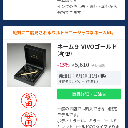
ーム印です。
インクの色は朱・濃茶・赤茶から
選択できます。
絶対に二度見されるウルトラゴージャスなネーム印。
ネーム９ VIVOゴールド
(
)
5,610
-15%
￥6,600
￥
発送日：8月10日(月)
宅配便コンパクト（手渡し）
商品詳細・ご注文
一般のお店では購入できない限定
モデルです。
ボディカラーは、ミラーゴールド
とマットゴールドの2タイプありま