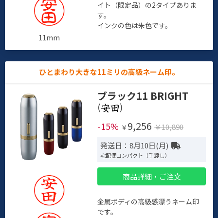
イト（限定品）の2タイプありま
す。
インクの色は朱色です。
11mm
ひとまわり大きな11ミリの高級ネーム印。
ブラック11 BRIGHT
(
)
9,256
-15%
￥10,890
￥
発送日：8月10日(月)
宅配便コンパクト（手渡し）
商品詳細・ご注文
金属ボディの高級感漂うネーム印
です。