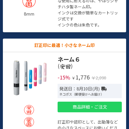
な使用に耐えるのは、やはりシャ
チハタ製ネーム印。
インクは交換が簡単なカートリッ
8mm
ジ式です
インクの色は朱色です。
訂正印に最適！小さなネーム印
ネーム６
(
)
1,776
-15%
￥2,090
￥
発送日：8月10日(月)
ネコポス（郵便受けへお届け）
商品詳細・ご注文
訂正印や認印として、出勤簿など
の小さなスペースにお使いくださ