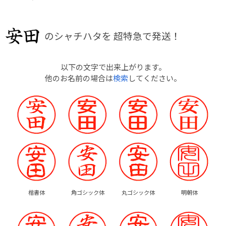
のシャチハタを
超特急で発送！
以下の文字で出来上がります。
他のお名前の場合は
検索
してください。
楷書体
角ゴシック体
丸ゴシック体
明朝体