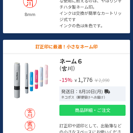
な使用に耐えるのは、やはりシャ
チハタ製ネーム印。
インクは交換が簡単なカートリッ
8mm
ジ式です
インクの色は朱色です。
訂正印に最適！小さなネーム印
ネーム６
(
)
1,776
-15%
￥2,090
￥
発送日：8月10日(月)
ネコポス（郵便受けへお届け）
商品詳細・ご注文
訂正印や認印として、出勤簿など
の小さなスペースにお使いくださ