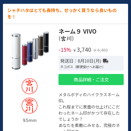
シャチハタはとても長持ち。せっかく買うなら良いもの
を！
ネーム９ VIVO
(
)
3,740
-15%
￥4,400
￥
発送日：8月10日(月)
ネコポス（郵便受けへお届け）
商品詳細・ご注文
メタルボディのハイクラスネーム
印。
これ程までに表面の仕上げにこだ
わったネーム印がかつて存在した
でしょうか？
9.5mm
あなたを素敵にみせる、究極のネ