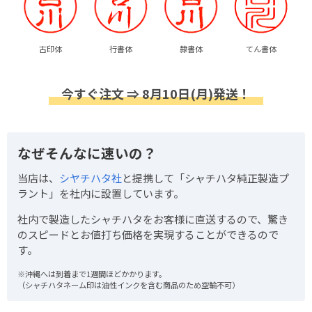
古印体
行書体
隷書体
てん書体
今すぐ注文 ⇒ 8月10日(月)発送！
なぜそんなに速いの？
当店は、
シヤチハタ社
と提携して「シャチハタ純正製造プ
ラント」を社内に設置しています。
社内で製造したシャチハタをお客様に直送するので、驚き
のスピードとお値打ち価格を実現することができるので
す。
※沖縄へは到着まで1週間ほどかかります。
（シャチハタネーム印は油性インクを含む商品のため空輸不可）