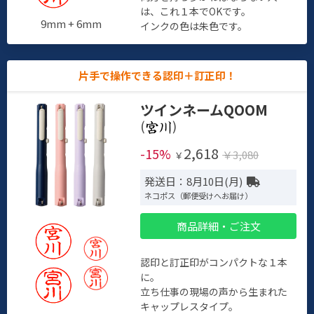
は、これ１本でOKです。
9mm + 6mm
インクの色は朱色です。
片手で操作できる認印＋訂正印！
ツインネームQOOM
(
)
2,618
-15%
￥3,080
￥
発送日：8月10日(月)
ネコポス（郵便受けへお届け）
商品詳細・ご注文
認印と訂正印がコンパクトな１本
に。
立ち仕事の現場の声から生まれた
キャップレスタイプ。