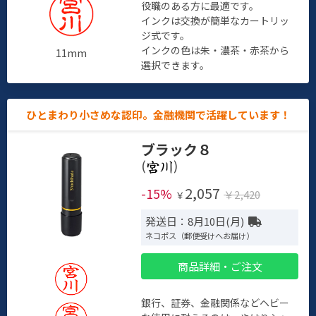
役職のある方に最適です。
インクは交換が簡単なカートリッ
ジ式です。
インクの色は朱・濃茶・赤茶から
11mm
選択できます。
ひとまわり小さめな認印。金融機関で活躍しています！
ブラック８
(
)
2,057
-15%
￥2,420
￥
発送日：8月10日(月)
ネコポス（郵便受けへお届け）
商品詳細・ご注文
銀行、証券、金融関係などヘビー