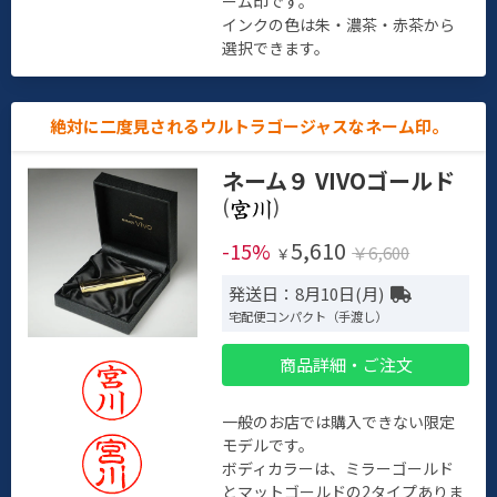
ーム印です。
インクの色は朱・濃茶・赤茶から
選択できます。
絶対に二度見されるウルトラゴージャスなネーム印。
ネーム９ VIVOゴールド
(
)
5,610
-15%
￥6,600
￥
発送日：8月10日(月)
宅配便コンパクト（手渡し）
商品詳細・ご注文
一般のお店では購入できない限定
モデルです。
ボディカラーは、ミラーゴールド
とマットゴールドの2タイプありま