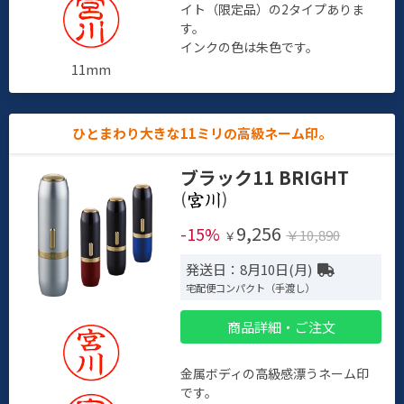
イト（限定品）の2タイプありま
す。
インクの色は朱色です。
11mm
ひとまわり大きな11ミリの高級ネーム印。
ブラック11 BRIGHT
(
)
9,256
-15%
￥10,890
￥
発送日：8月10日(月)
宅配便コンパクト（手渡し）
商品詳細・ご注文
金属ボディの高級感漂うネーム印
です。