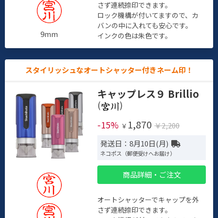
さず連続捺印できます。
ロック機構が付いてますので、カ
バンの中に入れても安心です。
9mm
インクの色は朱色です。
スタイリッシュなオートシャッター付きネーム印！
キャップレス９ Brillio
(
)
1,870
-15%
￥2,200
￥
発送日：8月10日(月)
ネコポス（郵便受けへお届け）
商品詳細・ご注文
オートシャッターでキャップを外
さず連続捺印できます。