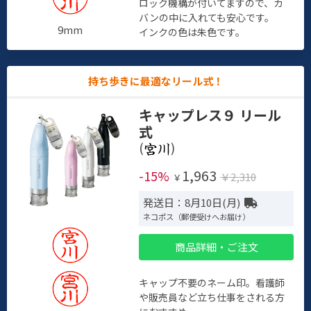
ロック機構が付いてますので、カ
バンの中に入れても安心です。
9mm
インクの色は朱色です。
持ち歩きに最適なリール式！
キャップレス９ リール
式
(
)
1,963
-15%
￥2,310
￥
発送日：8月10日(月)
ネコポス（郵便受けへお届け）
商品詳細・ご注文
キャップ不要のネーム印。看護師
や販売員など立ち仕事をされる方