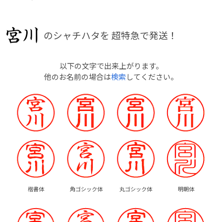
のシャチハタを
超特急で発送！
以下の文字で出来上がります。
他のお名前の場合は
検索
してください。
楷書体
角ゴシック体
丸ゴシック体
明朝体