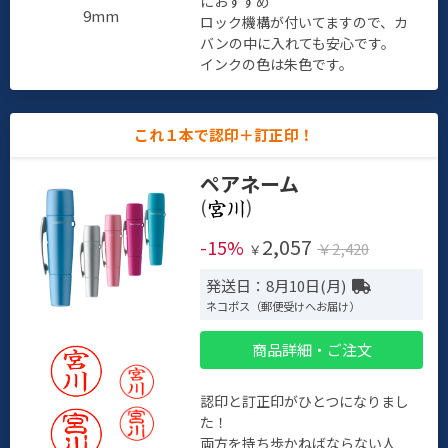
におすすめ
9mm
ロック機構が付いてますので、カ
バンの中に入れても安心です。
インクの色は朱色です。
これ１本で認印＋訂正印！
ペアネーム
(
)
2,057
-15%
￥2,420
￥
発送日：8月10日(月)
ネコポス（郵便受けへお届け）
商品詳細・ご注文
認印と訂正印がひとつになりまし
た！
両方を持ち歩かねばならない人