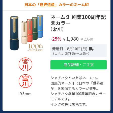
日本の「世界遺産」カラーのネーム印
ネーム９ 創業100周年記
念カラー
(
)
1,980
-25%
￥2,640
￥
発送日：8月10日(月)
ネコポス（郵便受けへお届け）
商品詳細・ご注文
シャチハタといえばネーム９。
国民的ネーム印に日本の「世界遺
産」を象徴するカラーが登場。
9.5mm
シャチハタ創業100周年記念カラー
モデルです。
インクの色は朱色です。