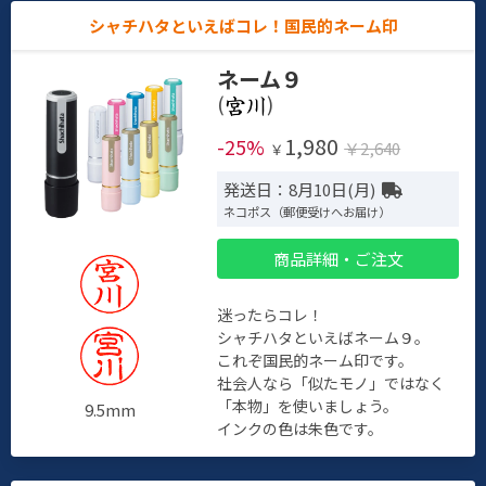
シャチハタといえばコレ！国民的ネーム印
ネーム９
(
)
1,980
-25%
￥2,640
￥
発送日：8月10日(月)
ネコポス（郵便受けへお届け）
商品詳細・ご注文
迷ったらコレ！
シャチハタといえばネーム９。
これぞ国民的ネーム印です。
社会人なら「似たモノ」ではなく
「本物」を使いましょう。
9.5mm
インクの色は朱色です。