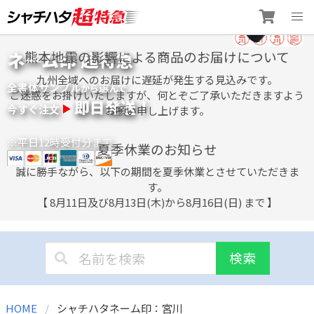
Skip
ネーム印 超特急
熊本地震の影響による商品のお届けについて
to
content
九州全域へのお届けに遅延が発生する見込みです。
全書体サンプル
選
から
んで
ご迷惑をお掛けいたしますが、何とぞご了承いただきますよう
即日発送！
今すぐ注文
お願い申し上げます。
※平日12時受付分まで
夏季休業のお知らせ
誠に勝手ながら、以下の期間を夏季休業とさせていただきま
す。
【 8月11日及び8月13日(木)から8月16日(日) まで 】
検索
HOME
シャチハタネーム印：宮川