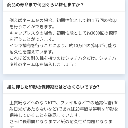
商品の寿命まで何回ぐらい捺せますか？
例えばネーム９の場合、初期性能として約１万回の捺印
を行うことができます。
キャップレス９の場合、初期性能として約3000回の捺印
を行うことができます。
インキ補充を行うことにより、約10万回の捺印が可能な
耐久性を備えています。
これほどの耐久性を持つのはシャチハタだけ。シャチハ
タ社のネーム印を購入しましょう！
紙に押した印影の保持期間はどのくらいですか?
上質紙などへのなつ印で、ファイルなどでの通常保管(直
射日光があたらないなど)であれば20年間は鮮明な印影を
保持していることを確認しています。
さらに長期間となりますと紙の耐久性が問題となりま
す。