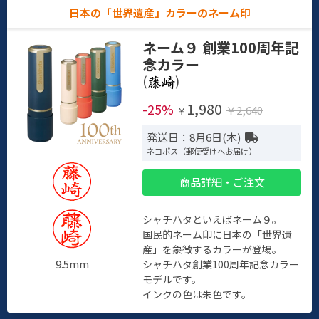
日本の「世界遺産」カラーのネーム印
ネーム９ 創業100周年記
念カラー
(
)
1,980
-25%
￥2,640
￥
発送日：8月6日(木)
ネコポス（郵便受けへお届け）
商品詳細・ご注文
シャチハタといえばネーム９。
国民的ネーム印に日本の「世界遺
産」を象徴するカラーが登場。
9.5mm
シャチハタ創業100周年記念カラー
モデルです。
インクの色は朱色です。