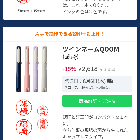
は、これ１本でOKです。
9mm + 6mm
インクの色は朱色です。
片手で操作できる認印＋訂正印！
ツインネームQOOM
(
)
2,618
-15%
￥3,080
￥
発送日：8月6日(木)
ネコポス（郵便受けへお届け）
商品詳細・ご注文
認印と訂正印がコンパクトな１本
に。
立ち仕事の現場の声から生まれた
キャップレスタイプ。