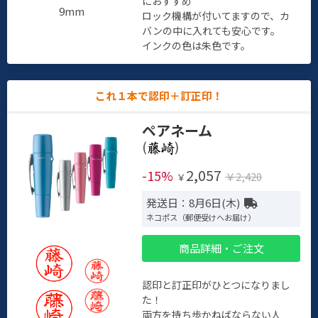
におすすめ
9mm
ロック機構が付いてますので、カ
バンの中に入れても安心です。
インクの色は朱色です。
これ１本で認印＋訂正印！
ペアネーム
(
)
2,057
-15%
￥2,420
￥
発送日：8月6日(木)
ネコポス（郵便受けへお届け）
商品詳細・ご注文
認印と訂正印がひとつになりまし
た！
両方を持ち歩かねばならない人