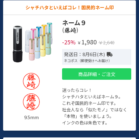
シャチハタといえばコレ！国民的ネーム印
ネーム９
(
)
1,980
-25%
￥2,640
￥
発送日：8月6日(木)
ネコポス（郵便受けへお届け）
商品詳細・ご注文
迷ったらコレ！
シャチハタといえばネーム９。
これぞ国民的ネーム印です。
社会人なら「似たモノ」ではなく
「本物」を使いましょう。
9.5mm
インクの色は朱色です。