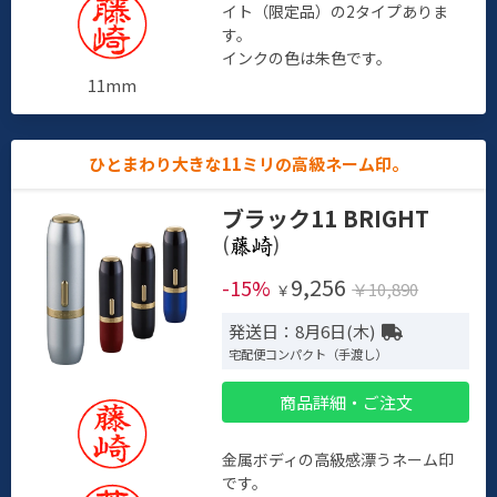
イト（限定品）の2タイプありま
す。
インクの色は朱色です。
11mm
ひとまわり大きな11ミリの高級ネーム印。
ブラック11 BRIGHT
(
)
9,256
-15%
￥10,890
￥
発送日：8月6日(木)
宅配便コンパクト（手渡し）
商品詳細・ご注文
金属ボディの高級感漂うネーム印
です。