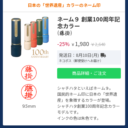
日本の「世界遺産」カラーのネーム印
ネーム９ 創業100周年記
念カラー
(
)
1,980
-25%
￥2,640
￥
発送日：8月10日(月)
ネコポス（郵便受けへお届け）
商品詳細・ご注文
シャチハタといえばネーム９。
国民的ネーム印に日本の「世界遺
産」を象徴するカラーが登場。
9.5mm
シャチハタ創業100周年記念カラー
モデルです。
インクの色は朱色です。