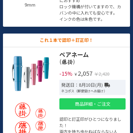
におすすめ
9mm
ロック機構が付いてますので、カ
バンの中に入れても安心です。
インクの色は朱色です。
これ１本で認印＋訂正印！
ペアネーム
(
)
2,057
-15%
￥2,420
￥
発送日：8月10日(月)
ネコポス（郵便受けへお届け）
商品詳細・ご注文
認印と訂正印がひとつになりまし
た！
両方を持ち歩かねばならない人