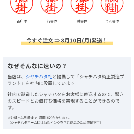
古印体
行書体
隷書体
てん書体
今すぐ注文 ⇒ 8月10日(月)発送！
なぜそんなに速いの？
当店は、
シヤチハタ社
と提携して「シャチハタ純正製造プ
ラント」を社内に設置しています。
社内で製造したシャチハタをお客様に直送するので、驚き
のスピードとお値打ち価格を実現することができるので
す。
※沖縄へは到着まで1週間ほどかかります。
（シャチハタネーム印は油性インクを含む商品のため空輸不可）