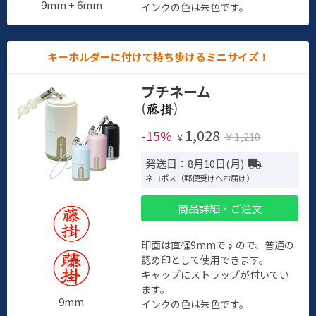
9mm + 6mm
インクの色は朱色です。
キーホルダーに付けて持ち歩けるミニサイズ！
プチネーム
(
)
1,028
-15%
￥1,210
￥
発送日：8月10日(月)
ネコポス（郵便受けへお届け）
商品詳細・ご注文
印面は直径9mmですので、普通の
認め印として使用できます。
キャップにストラップが付いてい
ます。
9mm
インクの色は朱色です。