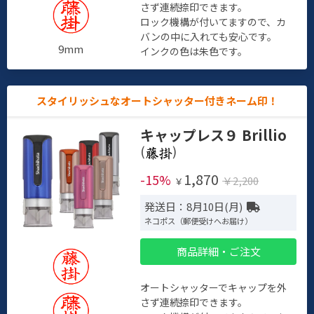
さず連続捺印できます。
ロック機構が付いてますので、カ
バンの中に入れても安心です。
9mm
インクの色は朱色です。
スタイリッシュなオートシャッター付きネーム印！
キャップレス９ Brillio
(
)
1,870
-15%
￥2,200
￥
発送日：8月10日(月)
ネコポス（郵便受けへお届け）
商品詳細・ご注文
オートシャッターでキャップを外
さず連続捺印できます。