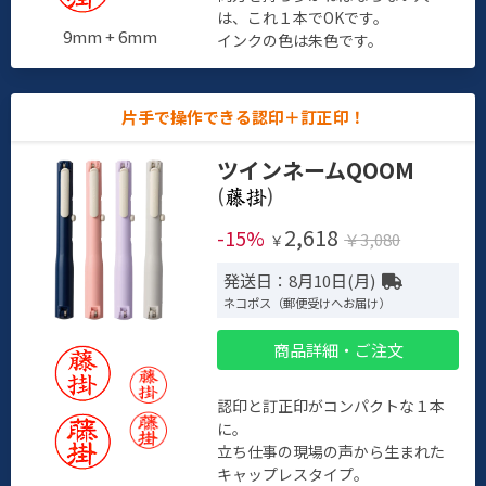
は、これ１本でOKです。
9mm + 6mm
インクの色は朱色です。
片手で操作できる認印＋訂正印！
ツインネームQOOM
(
)
2,618
-15%
￥3,080
￥
発送日：8月10日(月)
ネコポス（郵便受けへお届け）
商品詳細・ご注文
認印と訂正印がコンパクトな１本
に。
立ち仕事の現場の声から生まれた
キャップレスタイプ。