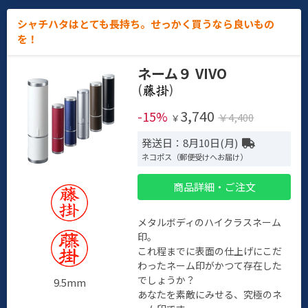
シャチハタはとても長持ち。せっかく買うなら良いもの
を！
ネーム９ VIVO
(
)
3,740
-15%
￥4,400
￥
発送日：8月10日(月)
ネコポス（郵便受けへお届け）
商品詳細・ご注文
メタルボディのハイクラスネーム
印。
これ程までに表面の仕上げにこだ
わったネーム印がかつて存在した
でしょうか？
9.5mm
あなたを素敵にみせる、究極のネ