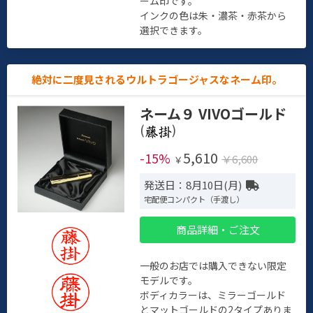
ーム印です。
インクの色は朱・濃茶・赤茶から
選択できます。
絶対に二度見されるウルトラゴージャスなネーム印。
ネーム９ VIVOゴールド
(
)
5,610
-15%
￥6,600
￥
発送日：8月10日(月)
宅配便コンパクト（手渡し）
商品詳細・ご注文
一般のお店では購入できない限定
モデルです。
ボディカラーは、ミラーゴールド
とマットゴールドの2タイプありま