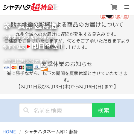
Skip
ネーム印 超特急
熊本地震の影響による商品のお届けについて
to
content
九州全域へのお届けに遅延が発生する見込みです。
全書体サンプル
選
から
んで
ご迷惑をお掛けいたしますが、何とぞご了承いただきますよう
即日発送！
今すぐ注文
お願い申し上げます。
※平日12時受付分まで
夏季休業のお知らせ
誠に勝手ながら、以下の期間を夏季休業とさせていただきま
す。
【 8月11日及び8月13日(木)から8月16日(日) まで 】
検索
HOME
シャチハタネーム印：藤掛