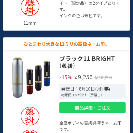
イト（限定品）の2タイプありま
す。
インクの色は朱色です。
11mm
ひとまわり大きな11ミリの高級ネーム印。
ブラック11 BRIGHT
(
)
9,256
-15%
￥10,890
￥
発送日：8月10日(月)
宅配便コンパクト（手渡し）
商品詳細・ご注文
金属ボディの高級感漂うネーム印
です。