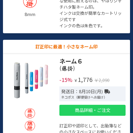
な使用に耐えるのは、やはりシャ
チハタ製ネーム印。
インクは交換が簡単なカートリッ
8mm
ジ式です
インクの色は朱色です。
訂正印に最適！小さなネーム印
ネーム６
(
)
1,776
-15%
￥2,090
￥
発送日：8月10日(月)
ネコポス（郵便受けへお届け）
商品詳細・ご注文
訂正印や認印として、出勤簿など
の小さなスペースにお使いくださ