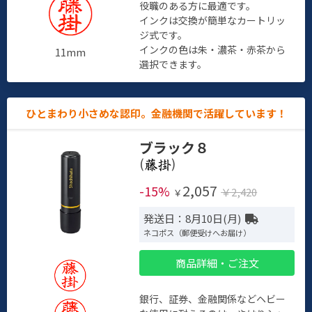
役職のある方に最適です。
インクは交換が簡単なカートリッ
ジ式です。
インクの色は朱・濃茶・赤茶から
11mm
選択できます。
ひとまわり小さめな認印。金融機関で活躍しています！
ブラック８
(
)
2,057
-15%
￥2,420
￥
発送日：8月10日(月)
ネコポス（郵便受けへお届け）
商品詳細・ご注文
銀行、証券、金融関係などヘビー