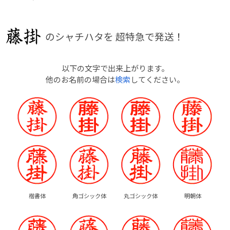
のシャチハタを
超特急で発送！
以下の文字で出来上がります。
他のお名前の場合は
検索
してください。
楷書体
角ゴシック体
丸ゴシック体
明朝体