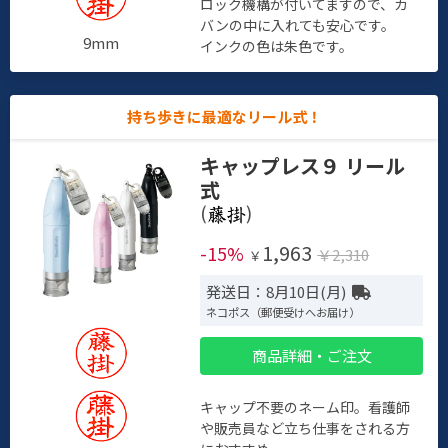
ロック機構が付いてますので、カ
バンの中に入れても安心です。
9mm
インクの色は朱色です。
持ち歩きに最適なリール式！
キャップレス９ リール
式
(
)
1,963
-15%
￥2,310
￥
発送日：8月10日(月)
ネコポス（郵便受けへお届け）
商品詳細・ご注文
キャップ不要のネーム印。看護師
や販売員など立ち仕事をされる方