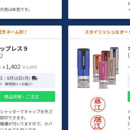
す
の色は朱色です。
付きネーム印！
スタイリッシュなオー
ップレス９
)
(
1,402
%
￥1,650
￥
：8月10日(月)
ス（郵便受けへお届け）
商品詳細・ご注文
トシャッターでキャップを外さ
捺印できます。
機構が付いてますので、カバ
に入れても安心です。