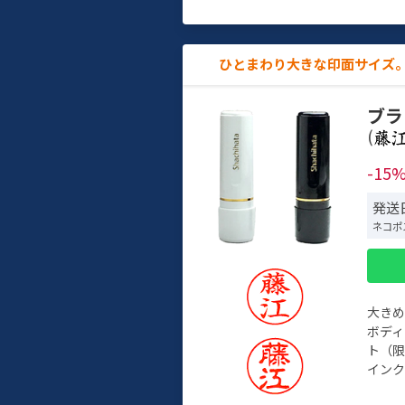
ひとまわり大きな印面サイズ。
ブラ
(
-15
発送日
ネコポ
大き
ボデ
ト（限
インク