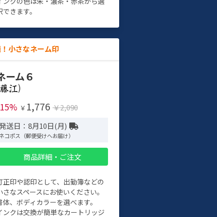
インクの色は朱・濃茶・赤茶から選
択できます。
適！小さなネーム印
ネーム６
)
1,776
-15%
￥2,090
￥
発送日：8月10日(月)
ネコポス（郵便受けへお届け）
商品詳細・ご注文
訂正印や認印として、出勤簿などの
小さなスペースにお使いください。
書体、ボディカラーを選べます。
インクは交換が簡単なカートリッジ