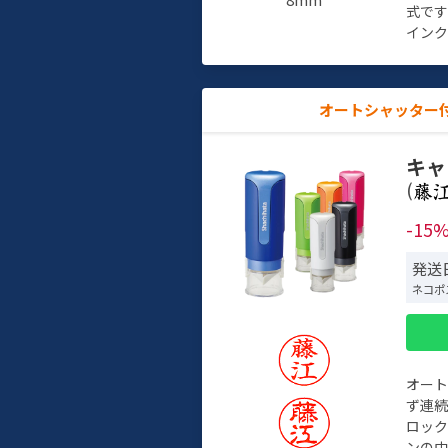
式で
インク
オートシャッター
キャ
(
-15
発送日
ネコポ
オー
ず連続
ロック
ンの中