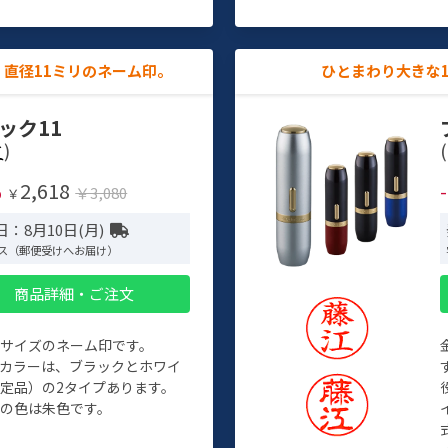
直径11ミリのネーム印。
ひとまわり大きな
ック11
)
(
2,618
%
￥3,080
￥
：8月10日(月)
ス（郵便受けへお届け）
商品詳細・ご注文
めサイズのネーム印です。
ィカラーは、ブラックとホワイ
定品）の2タイプあります。
の色は朱色です。