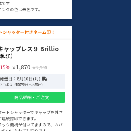
式です
インクの色は朱色です。
トシャッター付きネーム印！
キャップレス９ Brillio
)
1,870
-15%
￥2,200
￥
発送日：8月10日(月)
ネコポス（郵便受けへお届け）
商品詳細・ご注文
オートシャッターでキャップを外さ
ず連続捺印できます。
ロック機構が付いてますので、カバ
ンの中に入れても安心です。