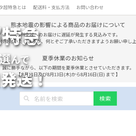
タ超特急とは
配送料・支払方法
お問い合わせ
熊本地震の影響による商品のお届けについて
超特急
九州全域へのお届けに遅延が発生する見込みです。
お掛けいたしますが、何とぞご了承いただきますようお願い申し
選
んで
夏季休業のお知らせ
誠に勝手ながら、以下の期間を夏季休業とさせていただきます。
日発送！
【 8月11日及び8月13日(木)から8月16日(日) まで 】
検索