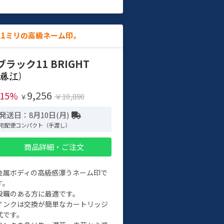
11ミリの高級ネーム印。
ブラック11 BRIGHT
)
9,256
-15%
￥10,890
￥
発送日：8月10日(月)
宅配便コンパクト（手渡し）
商品詳細・ご注文
金属ボディの高級感漂うネーム印で
す。
役職のある方に最適です。
インクは交換が簡単なカートリッジ
式です。