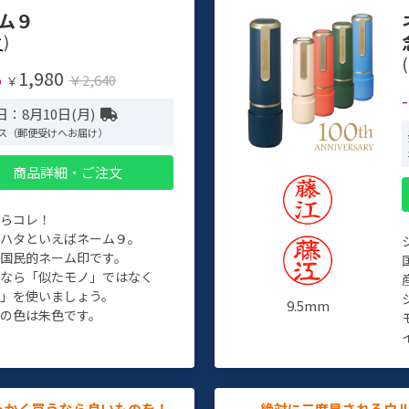
ム９
)
(
1,980
%
￥2,640
￥
：8月10日(月)
ス（郵便受けへお届け）
商品詳細・ご注文
たらコレ！
チハタといえばネーム９。
ぞ国民的ネーム印です。
人なら「似たモノ」ではなく
物」を使いましょう。
9.5mm
の色は朱色です。
っかく買うなら良いものを！
絶対に二度見されるウ