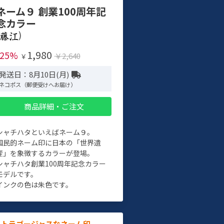
ネーム９ 創業100周年記
念カラー
)
1,980
-25%
￥2,640
￥
発送日：8月10日(月)
ネコポス（郵便受けへお届け）
商品詳細・ご注文
シャチハタといえばネーム９。
国民的ネーム印に日本の「世界遺
産」を象徴するカラーが登場。
シャチハタ創業100周年記念カラー
モデルです。
インクの色は朱色です。
ルトラゴージャスなネーム印。