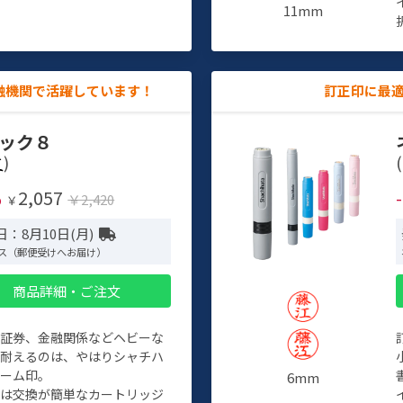
11mm
融機関で活躍しています！
訂正印に最
ック８
)
(
2,057
%
￥2,420
￥
：8月10日(月)
ス（郵便受けへお届け）
商品詳細・ご注文
、証券、金融関係などヘビーな
に耐えるのは、やはりシャチハ
ネーム印。
6mm
クは交換が簡単なカートリッジ