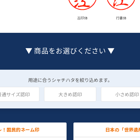
古印体
行書体
▼ 商品をお選びください ▼
用途に合うシャチハタを絞り込めます。
普通サイズ認印
大きめ認印
小さめ認印
レ！国民的ネーム印
日本の「世界遺