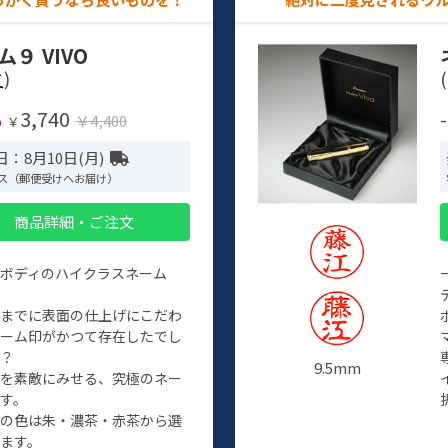
ム９ VIVO
)
(
3,740
%
￥4,400
￥
：8月10日(月)
ス（郵便受けへお届け）
商品詳細・ご注文
ルボディのハイクラスネーム
程までに表面の仕上げにこだわ
ネーム印がかつて存在したでし
か？
9.5mm
たを素敵にみせる、究極のネー
す。
クの色は朱・濃茶・赤茶から選
ます。