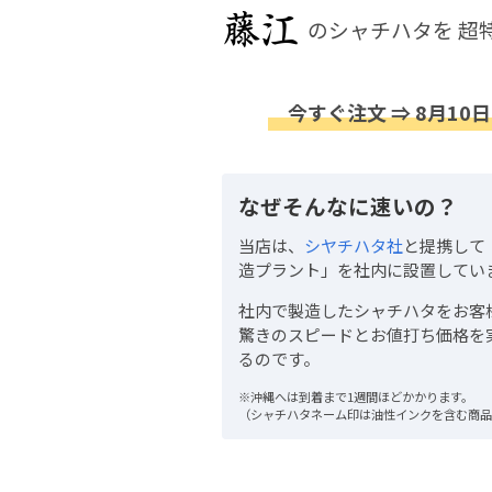
のシャチハタを
超
今すぐ注文 ⇒ 8月10日
なぜそんなに速いの？
当店は、
シヤチハタ社
と提携して
造プラント」を社内に設置してい
社内で製造したシャチハタをお客
驚きのスピードとお値打ち価格を
るのです。
※沖縄へは到着まで1週間ほどかかります。
（シャチハタネーム印は油性インクを含む商