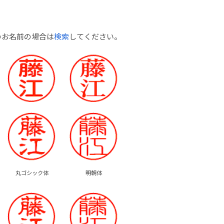
のお名前の場合は
検索
してください。
丸ゴシック体
明朝体