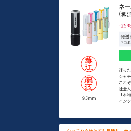
ネー
(
-25
発送日
ネコポ
迷っ
シャ
これ
社会
「本
9.5mm
インク
シャチハタはとても長持ち。せ