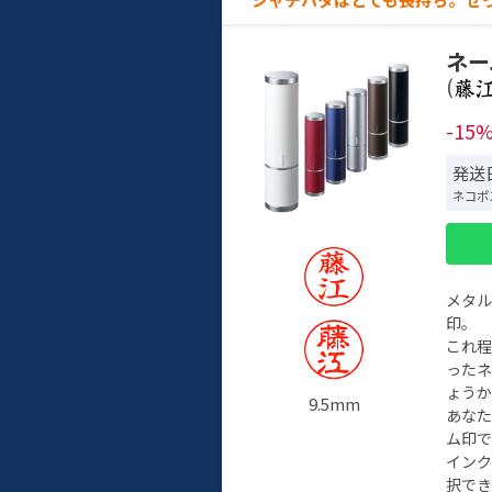
ネー
(
-15
発送日
ネコポ
メタ
印。
これ
った
ょう
9.5mm
あな
ム印で
イン
択でき