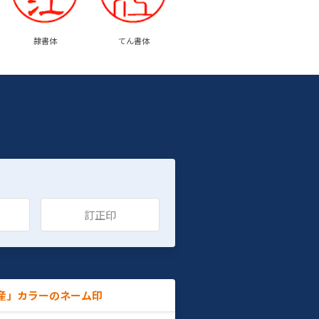
隷書体
てん書体
訂正印
産」カラーのネーム印