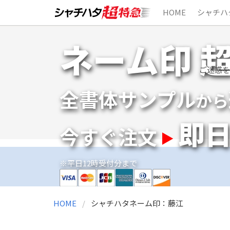
HOME
シャチハ
Skip
ネーム印 
to
content
ご迷惑を
全書体サンプル
から
即
今すぐ注文
※平日12時受付分まで
HOME
シャチハタネーム印：藤江