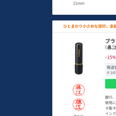
11mm
ひとまわり小さめな認印。金
ブラ
(
-15
発送日
ネコポ
銀行
使用
タ製
イン
8mm