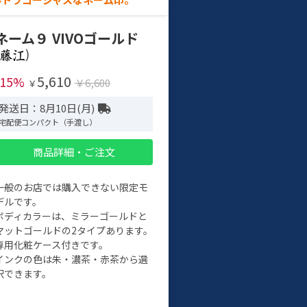
ネーム９ VIVOゴールド
)
5,610
-15%
￥6,600
￥
発送日：8月10日(月)
宅配便コンパクト（手渡し）
商品詳細・ご注文
一般のお店では購入できない限定モ
デルです。
ボディカラーは、ミラーゴールドと
マットゴールドの2タイプあります。
専用化粧ケース付きです。
インクの色は朱・濃茶・赤茶から選
択できます。