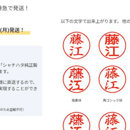
特急で発送！
以下の文字で出来上がります。
他
(月)発送！
「シャチハタ純正製
ます。
様に直送するので、
実現することができ
楷書体
角ゴシック体
品のため空輸不可）