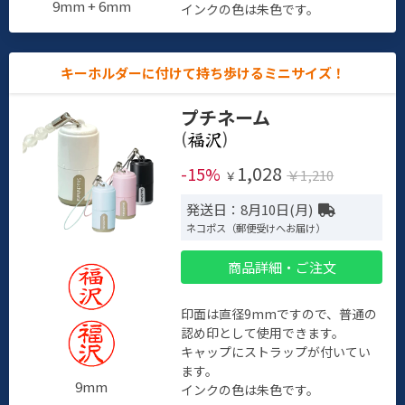
9mm + 6mm
インクの色は朱色です。
キーホルダーに付けて持ち歩けるミニサイズ！
プチネーム
(
)
1,028
-15%
￥1,210
￥
発送日：8月10日(月)
ネコポス（郵便受けへお届け）
商品詳細・ご注文
印面は直径9mmですので、普通の
認め印として使用できます。
キャップにストラップが付いてい
ます。
9mm
インクの色は朱色です。