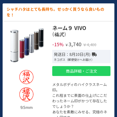
シャチハタはとても長持ち。せっかく買うなら良いもの
を！
ネーム９ VIVO
(
)
3,740
-15%
￥4,400
￥
発送日：8月10日(月)
ネコポス（郵便受けへお届け）
商品詳細・ご注文
メタルボディのハイクラスネーム
印。
これ程までに表面の仕上げにこだ
わったネーム印がかつて存在した
でしょうか？
9.5mm
あなたを素敵にみせる、究極のネ