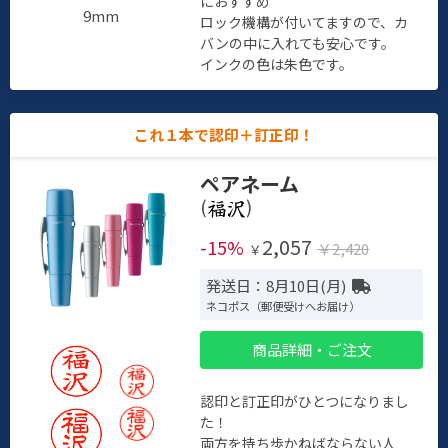
におすすめ
9mm
ロック機構が付いてますので、カ
バンの中に入れても安心です。
インクの色は朱色です。
これ１本で認印＋訂正印！
ペアネーム
(
)
2,057
-15%
￥2,420
￥
発送日：8月10日(月)
ネコポス（郵便受けへお届け）
商品詳細・ご注文
認印と訂正印がひとつになりまし
た！
両方を持ち歩かねばならない人