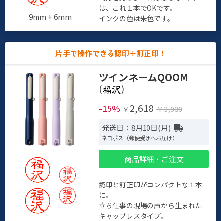
は、これ１本でOKです。
9mm + 6mm
インクの色は朱色です。
片手で操作できる認印＋訂正印！
ツインネームQOOM
(
)
2,618
-15%
￥3,080
￥
発送日：8月10日(月)
ネコポス（郵便受けへお届け）
商品詳細・ご注文
認印と訂正印がコンパクトな１本
に。
立ち仕事の現場の声から生まれた
キャップレスタイプ。