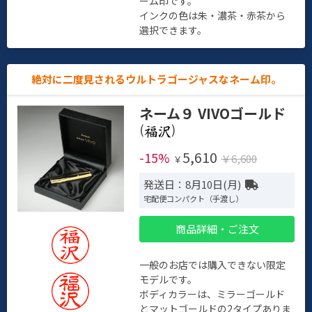
ーム印です。
インクの色は朱・濃茶・赤茶から
選択できます。
絶対に二度見されるウルトラゴージャスなネーム印。
ネーム９ VIVOゴールド
(
)
5,610
-15%
￥6,600
￥
発送日：8月10日(月)
宅配便コンパクト（手渡し）
商品詳細・ご注文
一般のお店では購入できない限定
モデルです。
ボディカラーは、ミラーゴールド
とマットゴールドの2タイプありま