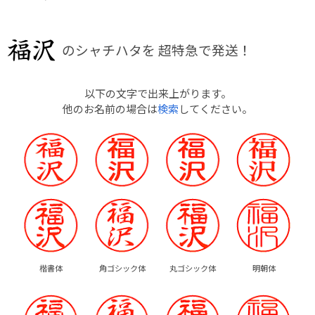
のシャチハタを
超特急で発送！
以下の文字で出来上がります。
他のお名前の場合は
検索
してください。
楷書体
角ゴシック体
丸ゴシック体
明朝体