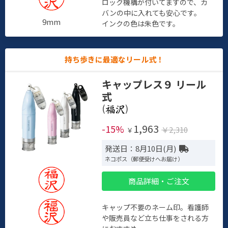
ロック機構が付いてますので、カ
バンの中に入れても安心です。
9mm
インクの色は朱色です。
持ち歩きに最適なリール式！
キャップレス９ リール
式
(
)
1,963
-15%
￥2,310
￥
発送日：8月10日(月)
ネコポス（郵便受けへお届け）
商品詳細・ご注文
キャップ不要のネーム印。看護師
や販売員など立ち仕事をされる方