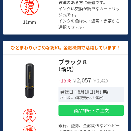
役職のある方に最適です。
インクは交換が簡単なカートリッ
ジ式です。
インクの色は朱・濃茶・赤茶から
11mm
選択できます。
ひとまわり小さめな認印。金融機関で活躍しています！
ブラック８
(
)
2,057
-15%
￥2,420
￥
発送日：8月10日(月)
ネコポス（郵便受けへお届け）
商品詳細・ご注文
銀行、証券、金融関係などヘビー