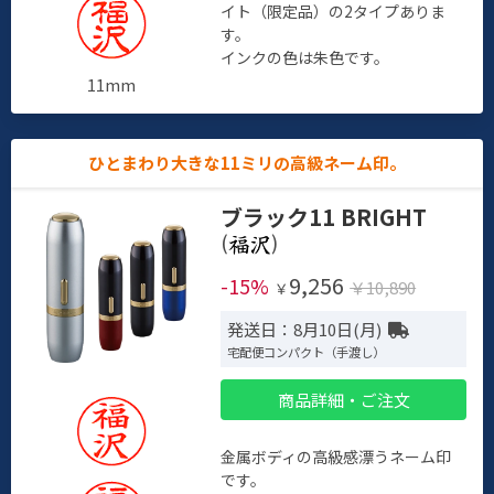
イト（限定品）の2タイプありま
す。
インクの色は朱色です。
11mm
ひとまわり大きな11ミリの高級ネーム印。
ブラック11 BRIGHT
(
)
9,256
-15%
￥10,890
￥
発送日：8月10日(月)
宅配便コンパクト（手渡し）
商品詳細・ご注文
金属ボディの高級感漂うネーム印
です。