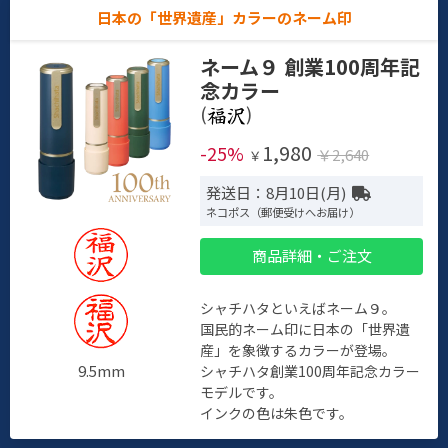
日本の「世界遺産」カラーのネーム印
ネーム９ 創業100周年記
念カラー
(
)
1,980
-25%
￥2,640
￥
発送日：8月10日(月)
ネコポス（郵便受けへお届け）
商品詳細・ご注文
シャチハタといえばネーム９。
国民的ネーム印に日本の「世界遺
産」を象徴するカラーが登場。
9.5mm
シャチハタ創業100周年記念カラー
モデルです。
インクの色は朱色です。