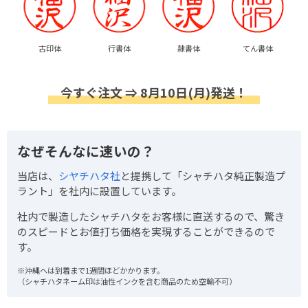
古印体
行書体
隷書体
てん書体
今すぐ注文 ⇒ 8月10日(月)発送！
なぜそんなに速いの？
当店は、
シヤチハタ社
と提携して「シャチハタ純正製造プ
ラント」を社内に設置しています。
社内で製造したシャチハタをお客様に直送するので、驚き
のスピードとお値打ち価格を実現することができるので
す。
※沖縄へは到着まで1週間ほどかかります。
（シャチハタネーム印は油性インクを含む商品のため空輸不可）