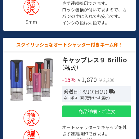
さず連続捺印できます。
ロック機構が付いてますので、カ
バンの中に入れても安心です。
9mm
インクの色は朱色です。
スタイリッシュなオートシャッター付きネーム印！
キャップレス９ Brillio
(
)
1,870
-15%
￥2,200
￥
発送日：8月10日(月)
ネコポス（郵便受けへお届け）
商品詳細・ご注文
オートシャッターでキャップを外
さず連続捺印できます。