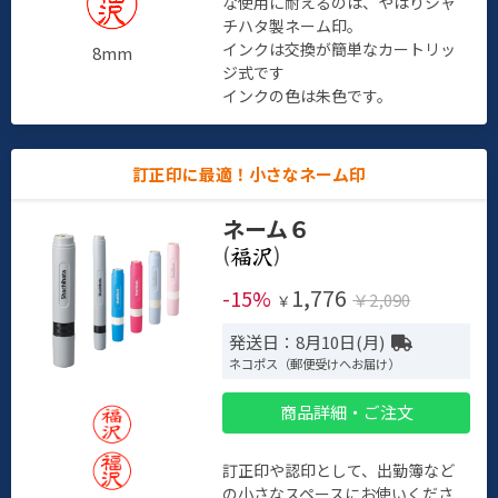
な使用に耐えるのは、やはりシャ
チハタ製ネーム印。
インクは交換が簡単なカートリッ
8mm
ジ式です
インクの色は朱色です。
訂正印に最適！小さなネーム印
ネーム６
(
)
1,776
-15%
￥2,090
￥
発送日：8月10日(月)
ネコポス（郵便受けへお届け）
商品詳細・ご注文
訂正印や認印として、出勤簿など
の小さなスペースにお使いくださ