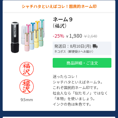
シャチハタといえばコレ！国民的ネーム印
ネーム９
(
)
1,980
-25%
￥2,640
￥
発送日：8月10日(月)
ネコポス（郵便受けへお届け）
商品詳細・ご注文
迷ったらコレ！
シャチハタといえばネーム９。
これぞ国民的ネーム印です。
社会人なら「似たモノ」ではなく
「本物」を使いましょう。
9.5mm
インクの色は朱色です。