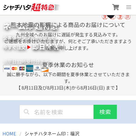
Skip
ネーム印 超特急
熊本地震の影響による商品のお届けについて
to
content
九州全域へのお届けに遅延が発生する見込みです。
全書体サンプル
選
から
んで
ご迷惑をお掛けいたしますが、何とぞご了承いただきますよう
即日発送！
今すぐ注文
お願い申し上げます。
※平日12時受付分まで
夏季休業のお知らせ
誠に勝手ながら、以下の期間を夏季休業とさせていただきま
す。
【 8月11日及び8月13日(木)から8月16日(日) まで 】
検索
HOME
シャチハタネーム印：福沢