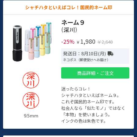
シャチハタといえばコレ！国民的ネーム印
ネーム９
(
)
1,980
-25%
￥2,640
￥
発送日：8月10日(月)
ネコポス（郵便受けへお届け）
商品詳細・ご注文
迷ったらコレ！
シャチハタといえばネーム９。
これぞ国民的ネーム印です。
社会人なら「似たモノ」ではなく
「本物」を使いましょう。
9.5mm
インクの色は朱色です。