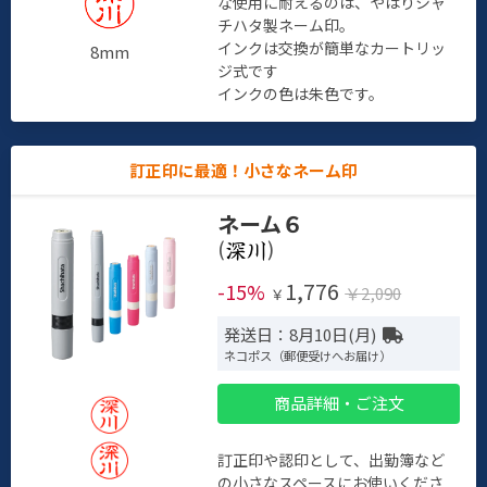
な使用に耐えるのは、やはりシャ
チハタ製ネーム印。
インクは交換が簡単なカートリッ
8mm
ジ式です
インクの色は朱色です。
訂正印に最適！小さなネーム印
ネーム６
(
)
1,776
-15%
￥2,090
￥
発送日：8月10日(月)
ネコポス（郵便受けへお届け）
商品詳細・ご注文
訂正印や認印として、出勤簿など
の小さなスペースにお使いくださ