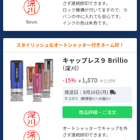
さず連続捺印できます。
ロック機構が付いてますので、カ
バンの中に入れても安心です。
9mm
インクの色は朱色です。
スタイリッシュなオートシャッター付きネーム印！
キャップレス９ Brillio
(
)
1,870
-15%
￥2,200
￥
発送日：8月10日(月)
ネコポス（郵便受けへお届け）
商品詳細・ご注文
オートシャッターでキャップを外
さず連続捺印できます。