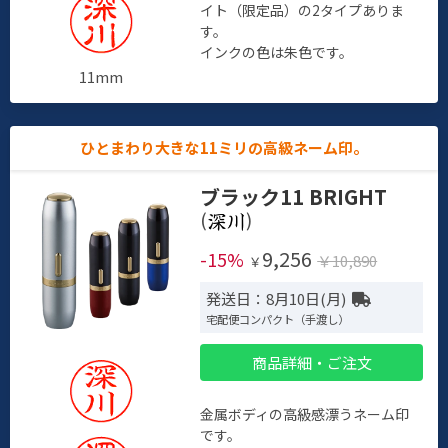
イト（限定品）の2タイプありま
す。
インクの色は朱色です。
11mm
ひとまわり大きな11ミリの高級ネーム印。
ブラック11 BRIGHT
(
)
9,256
-15%
￥10,890
￥
発送日：8月10日(月)
宅配便コンパクト（手渡し）
商品詳細・ご注文
金属ボディの高級感漂うネーム印
です。