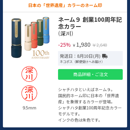
日本の「世界遺産」カラーのネーム印
ネーム９ 創業100周年記
念カラー
(
)
1,980
-25%
￥2,640
￥
発送日：8月10日(月)
ネコポス（郵便受けへお届け）
商品詳細・ご注文
シャチハタといえばネーム９。
国民的ネーム印に日本の「世界遺
産」を象徴するカラーが登場。
9.5mm
シャチハタ創業100周年記念カラー
モデルです。
インクの色は朱色です。