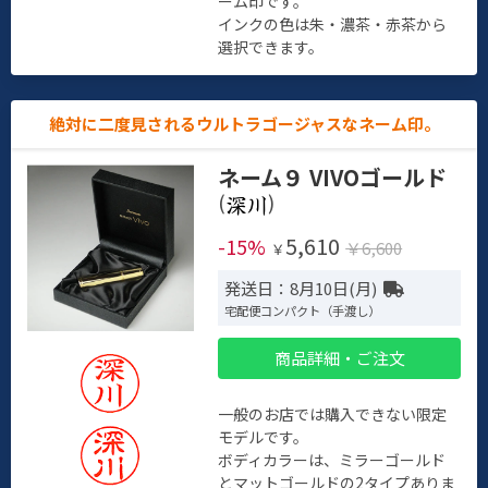
ーム印です。
インクの色は朱・濃茶・赤茶から
選択できます。
絶対に二度見されるウルトラゴージャスなネーム印。
ネーム９ VIVOゴールド
(
)
5,610
-15%
￥6,600
￥
発送日：8月10日(月)
宅配便コンパクト（手渡し）
商品詳細・ご注文
一般のお店では購入できない限定
モデルです。
ボディカラーは、ミラーゴールド
とマットゴールドの2タイプありま