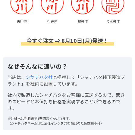
古印体
行書体
隷書体
てん書体
今すぐ注文 ⇒ 8月10日(月)発送！
なぜそんなに速いの？
当店は、
シヤチハタ社
と提携して「シャチハタ純正製造プ
ラント」を社内に設置しています。
社内で製造したシャチハタをお客様に直送するので、驚き
のスピードとお値打ち価格を実現することができるので
す。
※沖縄へは到着まで1週間ほどかかります。
（シャチハタネーム印は油性インクを含む商品のため空輸不可）