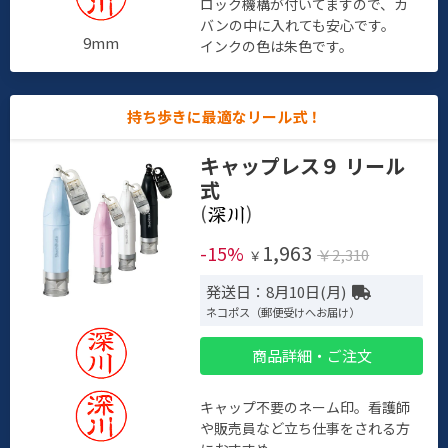
ロック機構が付いてますので、カ
バンの中に入れても安心です。
9mm
インクの色は朱色です。
持ち歩きに最適なリール式！
キャップレス９ リール
式
(
)
1,963
-15%
￥2,310
￥
発送日：8月10日(月)
ネコポス（郵便受けへお届け）
商品詳細・ご注文
キャップ不要のネーム印。看護師
や販売員など立ち仕事をされる方