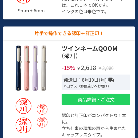
は、これ１本でOKです。
9mm + 6mm
インクの色は朱色です。
片手で操作できる認印＋訂正印！
ツインネームQOOM
(
)
2,618
-15%
￥3,080
￥
発送日：8月10日(月)
ネコポス（郵便受けへお届け）
商品詳細・ご注文
認印と訂正印がコンパクトな１本
に。
立ち仕事の現場の声から生まれた
キャップレスタイプ。