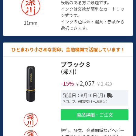
役職のある方に最適です。
インクは交換が簡単なカートリッ
ジ式です。
インクの色は朱・濃茶・赤茶から
11mm
選択できます。
ひとまわり小さめな認印。金融機関で活躍しています！
ブラック８
(
)
2,057
-15%
￥2,420
￥
発送日：8月10日(月)
ネコポス（郵便受けへお届け）
商品詳細・ご注文
銀行、証券、金融関係などヘビー