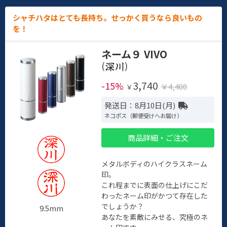
シャチハタはとても長持ち。せっかく買うなら良いもの
を！
ネーム９ VIVO
(
)
3,740
-15%
￥4,400
￥
発送日：8月10日(月)
ネコポス（郵便受けへお届け）
商品詳細・ご注文
メタルボディのハイクラスネーム
印。
これ程までに表面の仕上げにこだ
わったネーム印がかつて存在した
でしょうか？
9.5mm
あなたを素敵にみせる、究極のネ