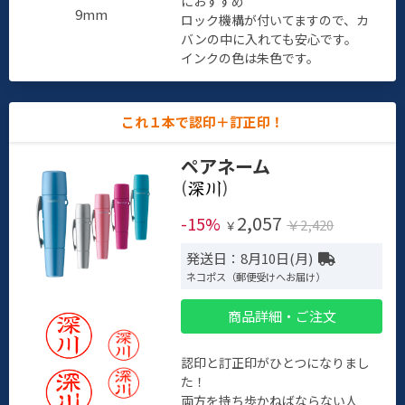
におすすめ
9mm
ロック機構が付いてますので、カ
バンの中に入れても安心です。
インクの色は朱色です。
これ１本で認印＋訂正印！
ペアネーム
(
)
2,057
-15%
￥2,420
￥
発送日：8月10日(月)
ネコポス（郵便受けへお届け）
商品詳細・ご注文
認印と訂正印がひとつになりまし
た！
両方を持ち歩かねばならない人