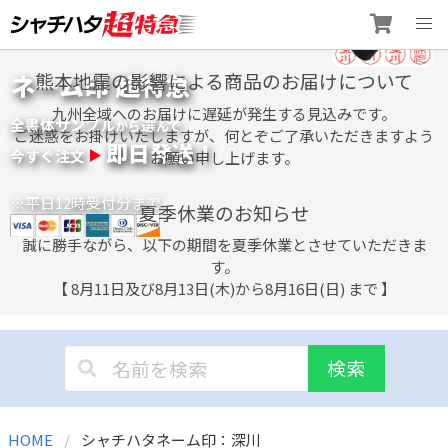
Skip
ネーム印 超特急
熊本地震の影響による商品のお届けについて
to
content
九州全域へのお届けに遅延が発生する見込みです。
全書体サンプル
選
から
んで
ご迷惑をお掛けいたしますが、何とぞご了承いただきますよう
即日発送！
今すぐ注文
お願い申し上げます。
※平日12時受付分まで
夏季休業のお知らせ
誠に勝手ながら、以下の期間を夏季休業とさせていただきま
す。
【 8月11日及び8月13日(木)から8月16日(日) まで 】
検索
HOME
シャチハタネーム印：深川