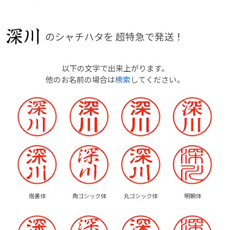
のシャチハタを
超特急で発送！
以下の文字で出来上がります。
他のお名前の場合は
検索
してください。
楷書体
角ゴシック体
丸ゴシック体
明朝体