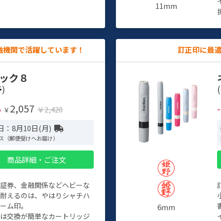
11mm
融機関で活躍しています！
訂正印に最
ック８
)
(
2,057
%
￥2,420
￥
：8月10日(月)
ス（郵便受けへお届け）
商品詳細・ご注文
、証券、金融関係などヘビーな
に耐えるのは、やはりシャチハ
ネーム印。
6mm
クは交換が簡単なカートリッジ