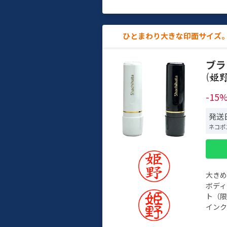
ひとまわり大きな印面サイズ。
ブラ
(
-15
発送日
ネコポ
大き
ボデ
ト（限
インク