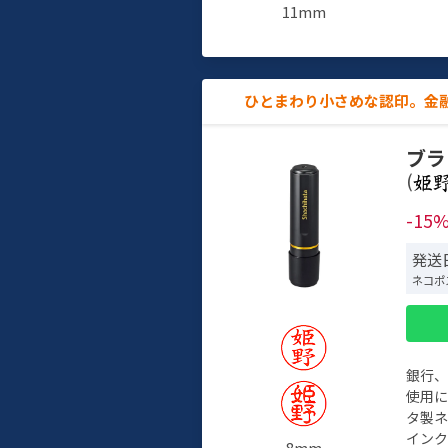
11mm
ひとまわり小さめな認印。金
ブラ
(
-15
発送日
ネコポ
銀行
使用
タ製
イン
8mm