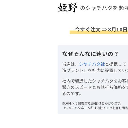
のシャチハタを
超
今すぐ注文 ⇒ 8月10日
なぜそんなに速いの？
当店は、
シヤチハタ社
と提携して
造プラント」を社内に設置してい
社内で製造したシャチハタをお客
驚きのスピードとお値打ち価格を
るのです。
※沖縄へは到着まで1週間ほどかかります。
（シャチハタネーム印は油性インクを含む商