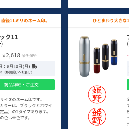
直径11ミリのネーム印。
ひとまわり大きな
ック11
)
(
2,618
%
￥3,080
￥
：8月10日(月)
ス（郵便受けへお届け）
商品詳細・ご注文
めサイズのネーム印です。
ィカラーは、ブラックとホワイ
定品）の2タイプあります。
の色は朱色です。