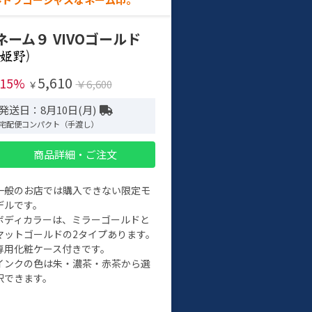
ネーム９ VIVOゴールド
)
5,610
-15%
￥6,600
￥
発送日：8月10日(月)
宅配便コンパクト（手渡し）
商品詳細・ご注文
一般のお店では購入できない限定モ
デルです。
ボディカラーは、ミラーゴールドと
マットゴールドの2タイプあります。
専用化粧ケース付きです。
インクの色は朱・濃茶・赤茶から選
択できます。