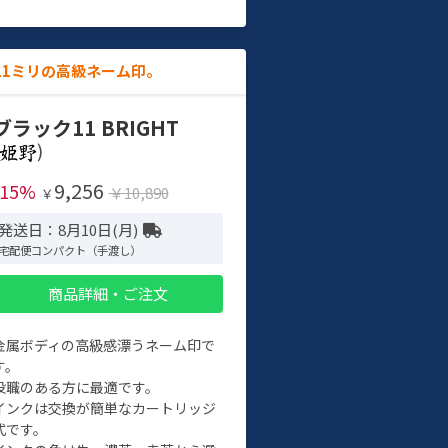
11ミリの高級ネーム印。
ブラック11 BRIGHT
)
9,256
-15%
￥10,890
￥
発送日：8月10日(月)
宅配便コンパクト（手渡し）
商品詳細・ご注文
金属ボディの高級感漂うネーム印で
す。
役職のある方に最適です。
インクは交換が簡単なカートリッジ
式です。