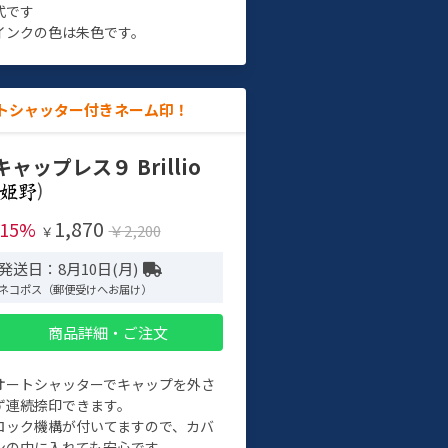
式です
インクの色は朱色です。
トシャッター付きネーム印！
キャップレス９ Brillio
)
1,870
-15%
￥2,200
￥
発送日：8月10日(月)
ネコポス（郵便受けへお届け）
商品詳細・ご注文
オートシャッターでキャップを外さ
ず連続捺印できます。
ロック機構が付いてますので、カバ
ンの中に入れても安心です。