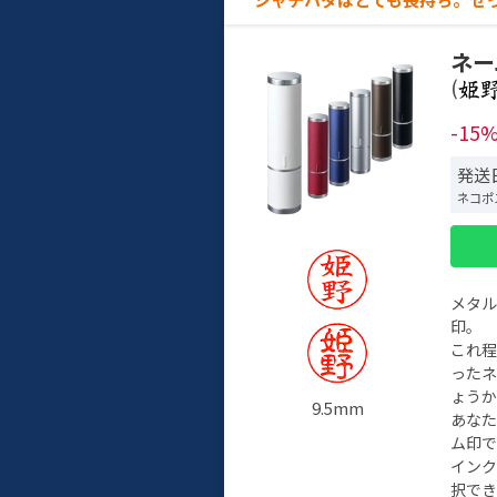
ネー
(
-15
発送日
ネコポ
メタ
印。
これ
った
ょう
9.5mm
あな
ム印で
イン
択でき