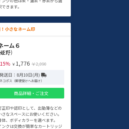
インクの色は朱・濃茶・赤茶から選
択できます。
適！小さなネーム印
ネーム６
)
1,776
-15%
￥2,090
￥
発送日：8月10日(月)
ネコポス（郵便受けへお届け）
商品詳細・ご注文
訂正印や認印として、出勤簿などの
小さなスペースにお使いください。
書体、ボディカラーを選べます。
インクは交換が簡単なカートリッジ