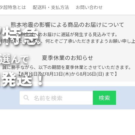
タ超特急とは
配送料・支払方法
お問い合わせ
熊本地震の影響による商品のお届けについて
超特急
九州全域へのお届けに遅延が発生する見込みです。
お掛けいたしますが、何とぞご了承いただきますようお願い申し
選
んで
夏季休業のお知らせ
誠に勝手ながら、以下の期間を夏季休業とさせていただきます。
日発送！
【 8月11日及び8月13日(木)から8月16日(日) まで 】
検索