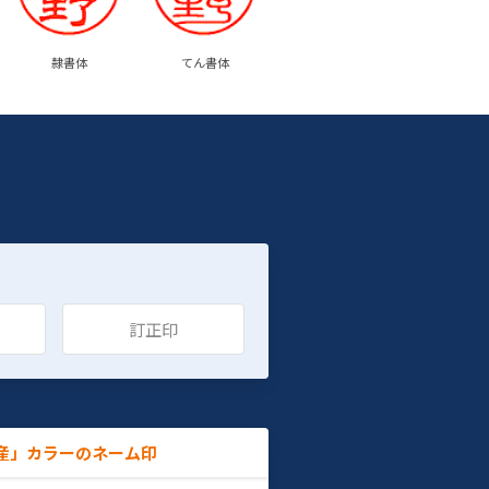
隷書体
てん書体
訂正印
産」カラーのネーム印