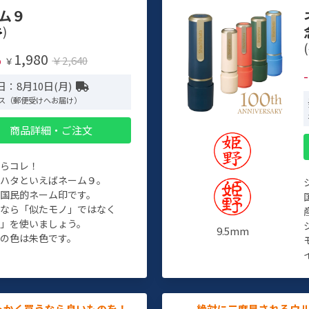
ム９
)
(
1,980
%
￥2,640
￥
：8月10日(月)
ス（郵便受けへお届け）
商品詳細・ご注文
たらコレ！
チハタといえばネーム９。
ぞ国民的ネーム印です。
人なら「似たモノ」ではなく
物」を使いましょう。
9.5mm
の色は朱色です。
っかく買うなら良いものを！
絶対に二度見されるウ