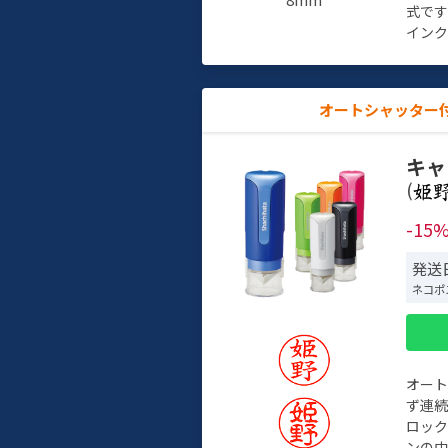
式で
インク
オートシャッター
キャ
(
-15
発送日
ネコポ
オー
ず連続
ロック
ンの中