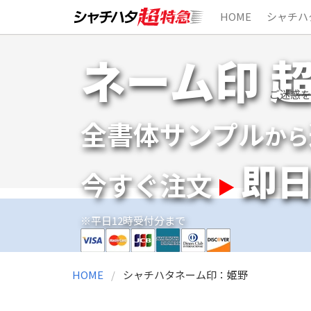
HOME
シャチハ
Skip
ネーム印 
to
content
ご迷惑を
全書体サンプル
から
即
今すぐ注文
※平日12時受付分まで
HOME
シャチハタネーム印：姫野