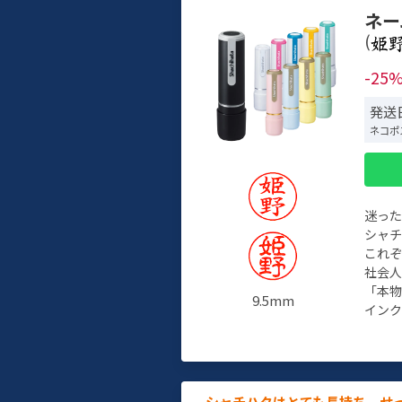
ネー
(
-25
発送日
ネコポ
迷っ
シャ
これ
社会
「本
9.5mm
インク
シャチハタはとても長持ち。せ