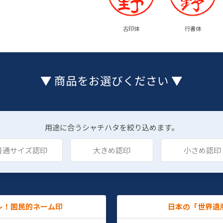
古印体
行書体
▼ 商品をお選びください ▼
用途に合うシャチハタを絞り込めます。
普通サイズ認印
大きめ認印
小さめ認印
レ！国民的ネーム印
日本の「世界遺