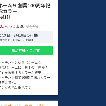
ネーム９ 創業100周年記
念カラー
)
1,980
-25%
￥2,640
￥
発送日：8月10日(月)
ネコポス（郵便受けへお届け）
商品詳細・ご注文
シャチハタといえばネーム９。
国民的ネーム印に日本の「世界遺
産」を象徴するカラーが登場。
シャチハタ創業100周年記念カラー
モデルです。
インクの色は朱色です。
ルトラゴージャスなネーム印。