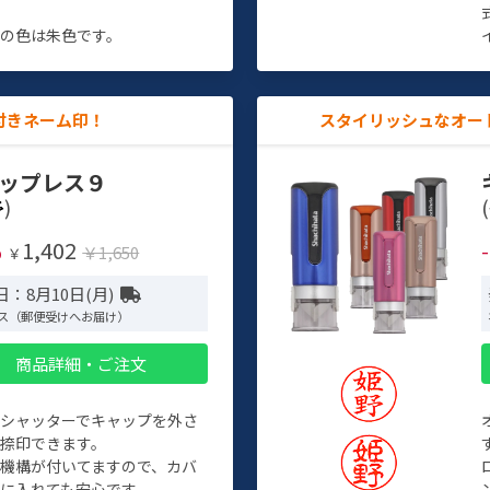
す
の色は朱色です。
付きネーム印！
スタイリッシュなオー
ップレス９
)
(
1,402
%
￥1,650
￥
：8月10日(月)
ス（郵便受けへお届け）
商品詳細・ご注文
トシャッターでキャップを外さ
捺印できます。
機構が付いてますので、カバ
に入れても安心です。