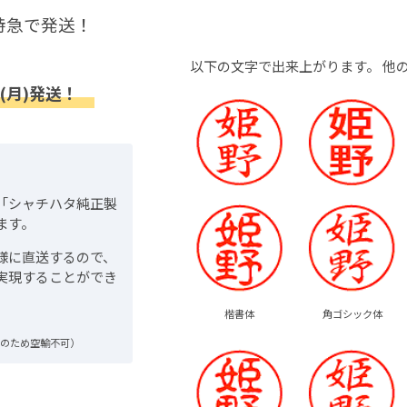
特急で発送！
以下の文字で出来上がります。
他
(月)発送！
「シャチハタ純正製
ます。
様に直送するので、
実現することができ
楷書体
角ゴシック体
品のため空輸不可）