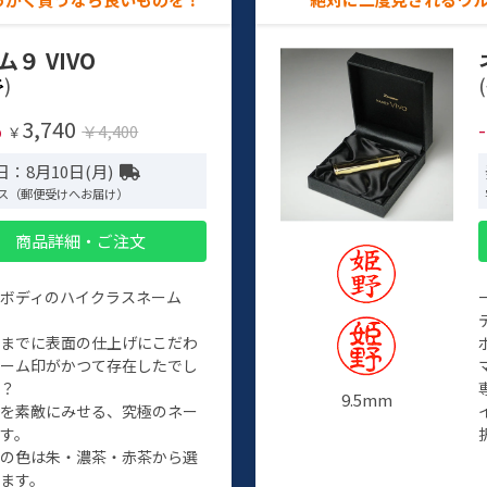
ム９ VIVO
)
(
3,740
%
￥4,400
￥
：8月10日(月)
ス（郵便受けへお届け）
商品詳細・ご注文
ルボディのハイクラスネーム
程までに表面の仕上げにこだわ
ネーム印がかつて存在したでし
か？
9.5mm
たを素敵にみせる、究極のネー
す。
クの色は朱・濃茶・赤茶から選
ます。