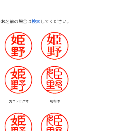
のお名前の場合は
検索
してください。
丸ゴシック体
明朝体