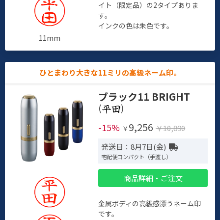
イト（限定品）の2タイプありま
す。
インクの色は朱色です。
11mm
ひとまわり大きな11ミリの高級ネーム印。
ブラック11 BRIGHT
(
)
9,256
-15%
￥10,890
￥
発送日：8月7日(金)
宅配便コンパクト（手渡し）
商品詳細・ご注文
金属ボディの高級感漂うネーム印
です。