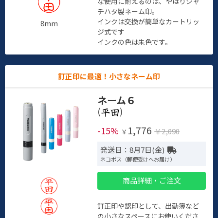
な使用に耐えるのは、やはりシャ
チハタ製ネーム印。
インクは交換が簡単なカートリッ
8mm
ジ式です
インクの色は朱色です。
訂正印に最適！小さなネーム印
ネーム６
(
)
1,776
-15%
￥2,090
￥
発送日：8月7日(金)
ネコポス（郵便受けへお届け）
商品詳細・ご注文
訂正印や認印として、出勤簿など
の小さなスペースにお使いくださ