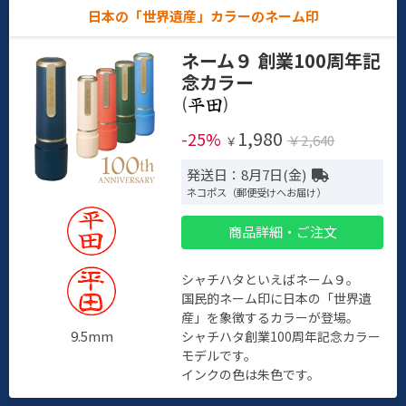
日本の「世界遺産」カラーのネーム印
ネーム９ 創業100周年記
念カラー
(
)
1,980
-25%
￥2,640
￥
発送日：8月7日(金)
ネコポス（郵便受けへお届け）
商品詳細・ご注文
シャチハタといえばネーム９。
国民的ネーム印に日本の「世界遺
産」を象徴するカラーが登場。
9.5mm
シャチハタ創業100周年記念カラー
モデルです。
インクの色は朱色です。