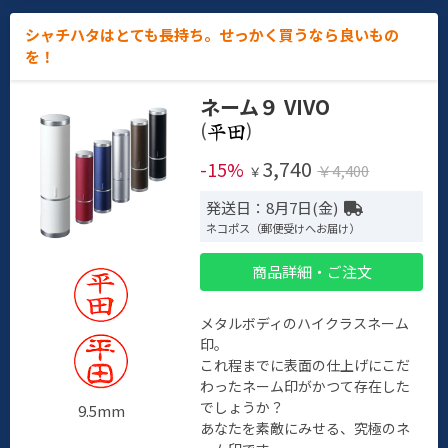
シャチハタはとても長持ち。せっかく買うなら良いもの
を！
ネーム９ VIVO
(
)
3,740
-15%
￥4,400
￥
発送日：8月7日(金)
ネコポス（郵便受けへお届け）
商品詳細・ご注文
メタルボディのハイクラスネーム
印。
これ程までに表面の仕上げにこだ
わったネーム印がかつて存在した
でしょうか？
9.5mm
あなたを素敵にみせる、究極のネ