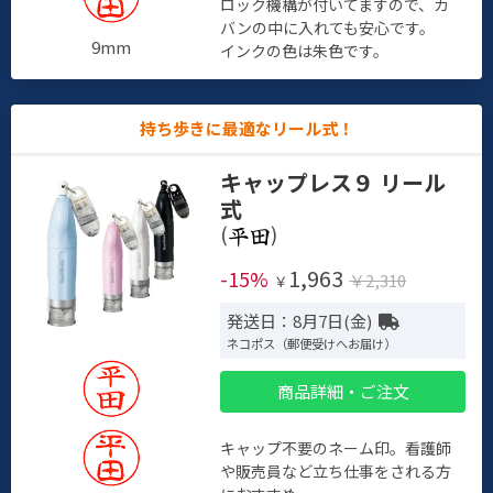
ロック機構が付いてますので、カ
バンの中に入れても安心です。
9mm
インクの色は朱色です。
持ち歩きに最適なリール式！
キャップレス９ リール
式
(
)
1,963
-15%
￥2,310
￥
発送日：8月7日(金)
ネコポス（郵便受けへお届け）
商品詳細・ご注文
キャップ不要のネーム印。看護師
や販売員など立ち仕事をされる方