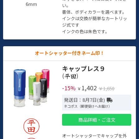
6mm
い。
書体、ボディカラーを選べます。
インクは交換が簡単なカートリッ
ジ式です
インクの色は朱色です。
オートシャッター付きネーム印！
キャップレス９
(
)
1,402
-15%
￥1,650
￥
発送日：8月7日(金)
ネコポス（郵便受けへお届け）
商品詳細・ご注文
オートシャッターでキャップを外