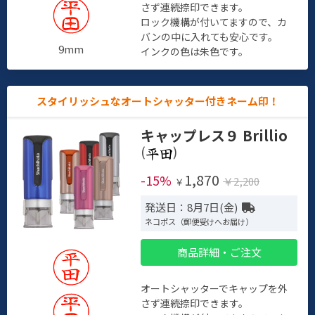
さず連続捺印できます。
ロック機構が付いてますので、カ
バンの中に入れても安心です。
9mm
インクの色は朱色です。
スタイリッシュなオートシャッター付きネーム印！
キャップレス９ Brillio
(
)
1,870
-15%
￥2,200
￥
発送日：8月7日(金)
ネコポス（郵便受けへお届け）
商品詳細・ご注文
オートシャッターでキャップを外
さず連続捺印できます。