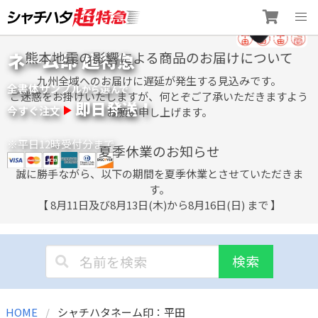
Skip
ネーム印 超特急
熊本地震の影響による商品のお届けについて
to
content
九州全域へのお届けに遅延が発生する見込みです。
全書体サンプル
選
から
んで
ご迷惑をお掛けいたしますが、何とぞご了承いただきますよう
即日発送！
今すぐ注文
お願い申し上げます。
※平日12時受付分まで
夏季休業のお知らせ
誠に勝手ながら、以下の期間を夏季休業とさせていただきま
す。
【 8月11日及び8月13日(木)から8月16日(日) まで 】
検索
HOME
シャチハタネーム印：平田