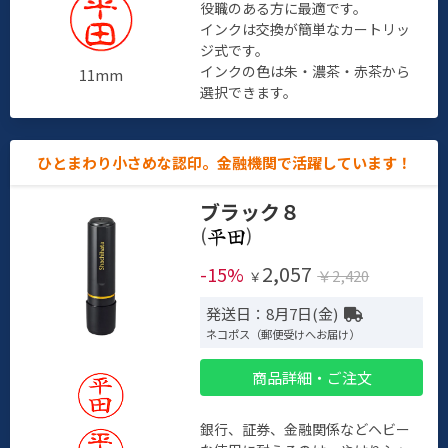
役職のある方に最適です。
インクは交換が簡単なカートリッ
ジ式です。
インクの色は朱・濃茶・赤茶から
11mm
選択できます。
ひとまわり小さめな認印。金融機関で活躍しています！
ブラック８
(
)
2,057
-15%
￥2,420
￥
発送日：8月7日(金)
ネコポス（郵便受けへお届け）
商品詳細・ご注文
銀行、証券、金融関係などヘビー