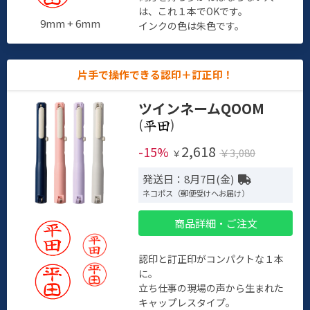
は、これ１本でOKです。
9mm + 6mm
インクの色は朱色です。
片手で操作できる認印＋訂正印！
ツインネームQOOM
(
)
2,618
-15%
￥3,080
￥
発送日：8月7日(金)
ネコポス（郵便受けへお届け）
商品詳細・ご注文
認印と訂正印がコンパクトな１本
に。
立ち仕事の現場の声から生まれた
キャップレスタイプ。