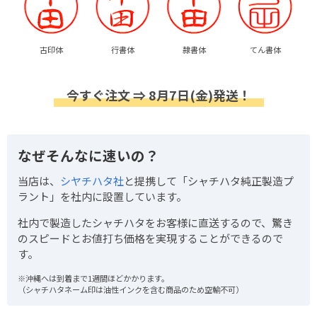
古印体
行書体
隷書体
てん書体
今すぐ注文 ⇒ 8月7日(金)発送！
なぜそんなに速いの？
当店は、
シヤチハタ社
と提携して「シャチハタ純正製造プ
ラント」を社内に設置しています。
社内で製造したシャチハタをお客様に直送するので、驚き
のスピードとお値打ち価格を実現することができるので
す。
※沖縄へは到着まで1週間ほどかかります。
（シャチハタネーム印は油性インクを含む商品のため空輸不可）