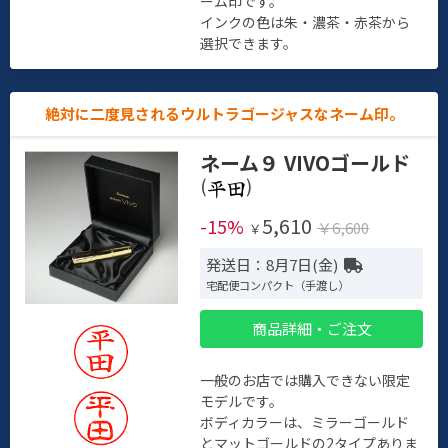
ーム印です。
インクの色は朱・濃茶・赤茶から
選択できます。
絶対に二度見されるウルトラゴージャスなネーム印。
ネーム９ VIVOゴールド
(
)
5,610
-15%
￥6,600
￥
発送日：8月7日(金)
宅配便コンパクト（手渡し）
商品詳細・ご注文
一般のお店では購入できない限定
モデルです。
ボディカラーは、ミラーゴールド
とマットゴールドの2タイプありま