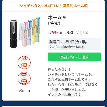
シャチハタといえばコレ！国民的ネーム印
ネーム９
(
)
1,980
-25%
￥2,640
￥
発送日：8月7日(金)
ネコポス（郵便受けへお届け）
商品詳細・ご注文
迷ったらコレ！
シャチハタといえばネーム９。
これぞ国民的ネーム印です。
社会人なら「似たモノ」ではなく
「本物」を使いましょう。
9.5mm
インクの色は朱色です。