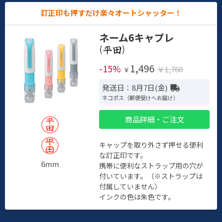
訂正印も押すだけ楽々オートシャッター！
ネーム6キャプレ
(
)
1,496
-15%
￥1,760
￥
発送日：8月7日(金)
ネコポス（郵便受けへお届け）
商品詳細・ご注文
キャップを取り外さず押せる便利
な訂正印です。
6mm
携帯に便利なストラップ用の穴が
付いています。（※ストラップは
付属していません）
インクの色は朱色です。