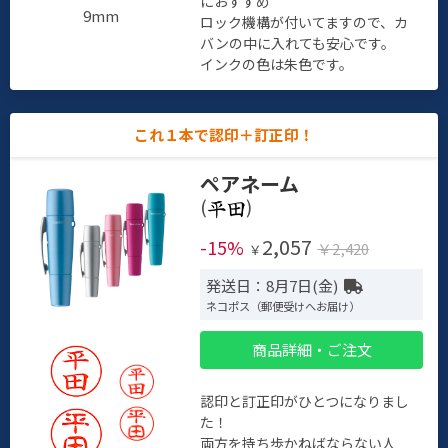
におすすめ
9mm
ロック機構が付いてますので、カ
バンの中に入れても安心です。
インクの色は朱色です。
これ１本で認印＋訂正印！
ペアネーム
(
)
2,057
-15%
￥2,420
￥
発送日：8月7日(金)
ネコポス（郵便受けへお届け）
商品詳細・ご注文
認印と訂正印がひとつになりまし
た！
両方を持ち歩かねばならない人