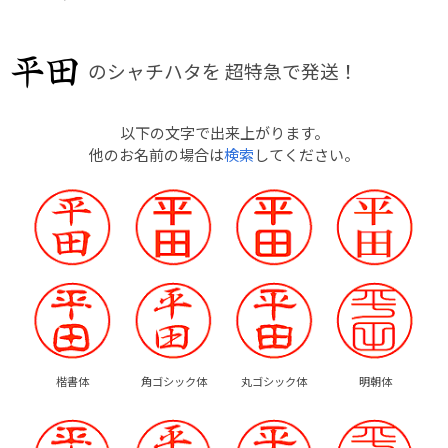
のシャチハタを
超特急で発送！
以下の文字で出来上がります。
他のお名前の場合は
検索
してください。
楷書体
角ゴシック体
丸ゴシック体
明朝体