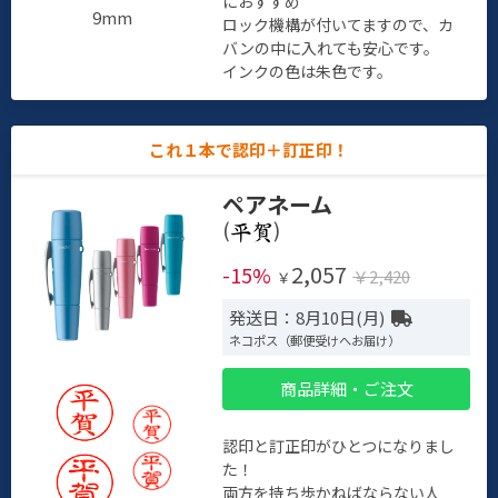
におすすめ
9mm
ロック機構が付いてますので、カ
バンの中に入れても安心です。
インクの色は朱色です。
これ１本で認印＋訂正印！
ペアネーム
(
)
2,057
-15%
￥2,420
￥
発送日：8月10日(月)
ネコポス（郵便受けへお届け）
商品詳細・ご注文
認印と訂正印がひとつになりまし
た！
両方を持ち歩かねばならない人