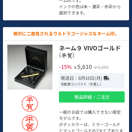
ーム印です。
インクの色は朱・濃茶・赤茶から
選択できます。
絶対に二度見されるウルトラゴージャスなネーム印。
ネーム９ VIVOゴールド
(
)
5,610
-15%
￥6,600
￥
発送日：8月10日(月)
宅配便コンパクト（手渡し）
商品詳細・ご注文
一般のお店では購入できない限定
モデルです。
ボディカラーは、ミラーゴールド
とマットゴールドの2タイプありま