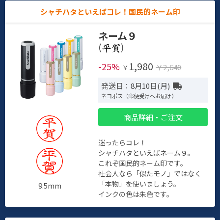
シャチハタといえばコレ！国民的ネーム印
ネーム９
(
)
1,980
-25%
￥2,640
￥
発送日：8月10日(月)
ネコポス（郵便受けへお届け）
商品詳細・ご注文
迷ったらコレ！
シャチハタといえばネーム９。
これぞ国民的ネーム印です。
社会人なら「似たモノ」ではなく
「本物」を使いましょう。
9.5mm
インクの色は朱色です。