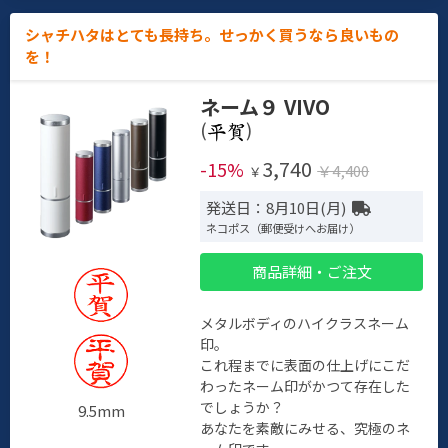
シャチハタはとても長持ち。せっかく買うなら良いもの
を！
ネーム９ VIVO
(
)
3,740
-15%
￥4,400
￥
発送日：8月10日(月)
ネコポス（郵便受けへお届け）
商品詳細・ご注文
メタルボディのハイクラスネーム
印。
これ程までに表面の仕上げにこだ
わったネーム印がかつて存在した
でしょうか？
9.5mm
あなたを素敵にみせる、究極のネ