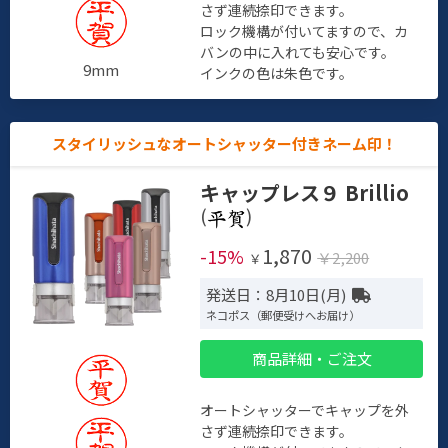
さず連続捺印できます。
ロック機構が付いてますので、カ
バンの中に入れても安心です。
9mm
インクの色は朱色です。
スタイリッシュなオートシャッター付きネーム印！
キャップレス９ Brillio
(
)
1,870
-15%
￥2,200
￥
発送日：8月10日(月)
ネコポス（郵便受けへお届け）
商品詳細・ご注文
オートシャッターでキャップを外
さず連続捺印できます。