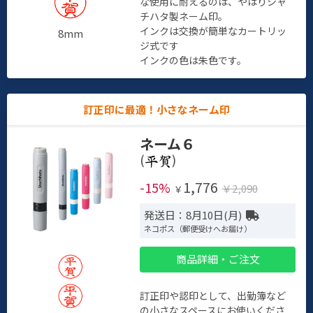
な使用に耐えるのは、やはりシャ
チハタ製ネーム印。
インクは交換が簡単なカートリッ
8mm
ジ式です
インクの色は朱色です。
訂正印に最適！小さなネーム印
ネーム６
(
)
1,776
-15%
￥2,090
￥
発送日：8月10日(月)
ネコポス（郵便受けへお届け）
商品詳細・ご注文
訂正印や認印として、出勤簿など
の小さなスペースにお使いくださ