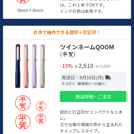
は、これ１本でOKです。
9mm + 6mm
インクの色は朱色です。
片手で操作できる認印＋訂正印！
ツインネームQOOM
(
)
2,618
-15%
￥3,080
￥
発送日：8月10日(月)
ネコポス（郵便受けへお届け）
商品詳細・ご注文
認印と訂正印がコンパクトな１本
に。
立ち仕事の現場の声から生まれた
キャップレスタイプ。