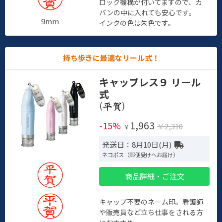
ロック機構が付いてますので、カ
バンの中に入れても安心です。
9mm
インクの色は朱色です。
持ち歩きに最適なリール式！
キャップレス９ リール
式
(
)
1,963
-15%
￥2,310
￥
発送日：8月10日(月)
ネコポス（郵便受けへお届け）
商品詳細・ご注文
キャップ不要のネーム印。看護師
や販売員など立ち仕事をされる方