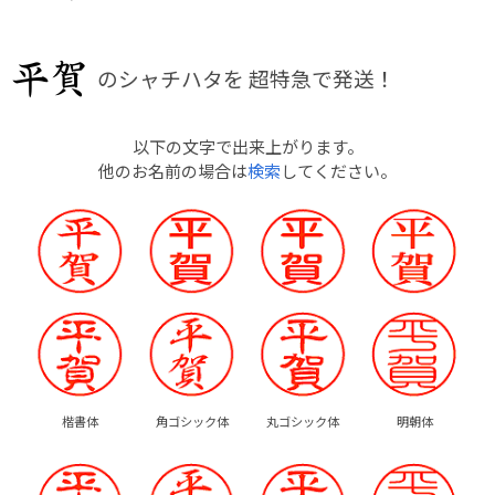
のシャチハタを
超特急で発送！
以下の文字で出来上がります。
他のお名前の場合は
検索
してください。
楷書体
角ゴシック体
丸ゴシック体
明朝体