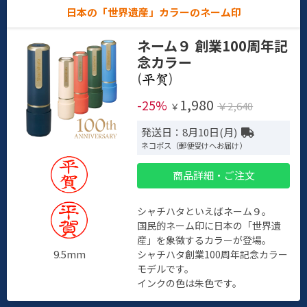
日本の「世界遺産」カラーのネーム印
ネーム９ 創業100周年記
念カラー
(
)
1,980
-25%
￥2,640
￥
発送日：8月10日(月)
ネコポス（郵便受けへお届け）
商品詳細・ご注文
シャチハタといえばネーム９。
国民的ネーム印に日本の「世界遺
産」を象徴するカラーが登場。
9.5mm
シャチハタ創業100周年記念カラー
モデルです。
インクの色は朱色です。