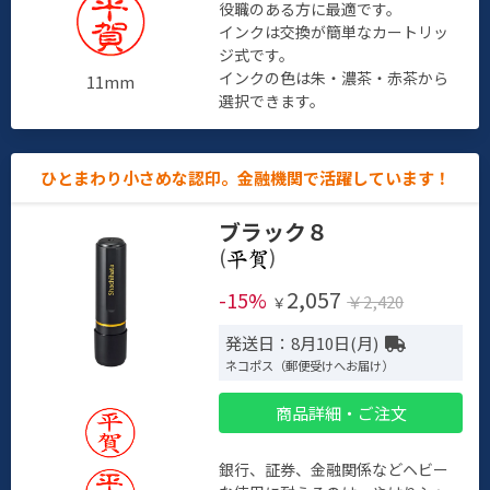
役職のある方に最適です。
インクは交換が簡単なカートリッ
ジ式です。
インクの色は朱・濃茶・赤茶から
11mm
選択できます。
ひとまわり小さめな認印。金融機関で活躍しています！
ブラック８
(
)
2,057
-15%
￥2,420
￥
発送日：8月10日(月)
ネコポス（郵便受けへお届け）
商品詳細・ご注文
銀行、証券、金融関係などヘビー