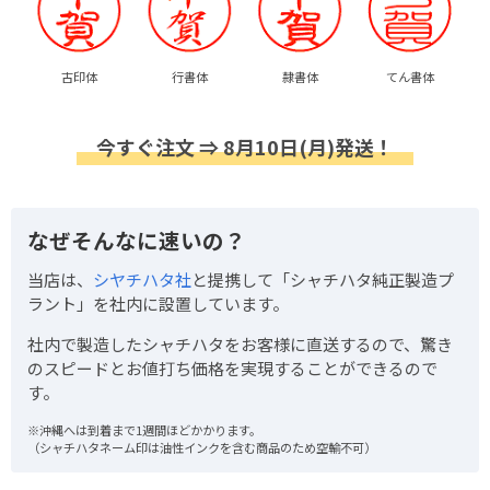
古印体
行書体
隷書体
てん書体
今すぐ注文 ⇒ 8月10日(月)発送！
なぜそんなに速いの？
当店は、
シヤチハタ社
と提携して「シャチハタ純正製造プ
ラント」を社内に設置しています。
社内で製造したシャチハタをお客様に直送するので、驚き
のスピードとお値打ち価格を実現することができるので
す。
※沖縄へは到着まで1週間ほどかかります。
（シャチハタネーム印は油性インクを含む商品のため空輸不可）