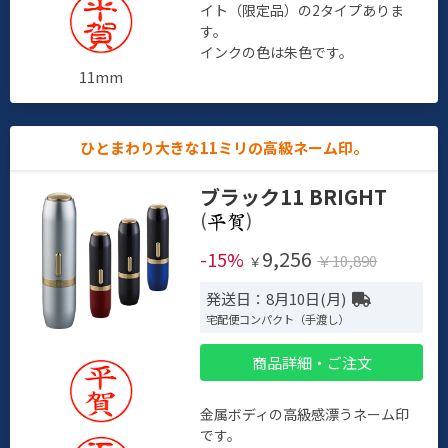
イト（限定品）の2タイプありま
す。
インクの色は朱色です。
11mm
ひとまわり大きな11ミリの高級ネーム印。
ブラック11 BRIGHT
(
)
9,256
-15%
￥10,890
￥
発送日：8月10日(月)
宅配便コンパクト（手渡し）
商品詳細・ご注文
金属ボディの高級感漂うネーム印
です。