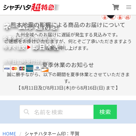
Skip
ネーム印 超特急
熊本地震の影響による商品のお届けについて
to
content
九州全域へのお届けに遅延が発生する見込みです。
全書体サンプル
選
から
んで
ご迷惑をお掛けいたしますが、何とぞご了承いただきますよう
即日発送！
今すぐ注文
お願い申し上げます。
※平日12時受付分まで
夏季休業のお知らせ
誠に勝手ながら、以下の期間を夏季休業とさせていただきま
す。
【 8月11日及び8月13日(木)から8月16日(日) まで 】
検索
HOME
シャチハタネーム印：平賀