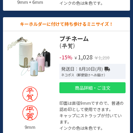
9mm + 6mm
インクの色は朱色です。
キーホルダーに付けて持ち歩けるミニサイズ！
プチネーム
(
)
1,028
-15%
￥1,210
￥
発送日：8月10日(月)
ネコポス（郵便受けへお届け）
商品詳細・ご注文
印面は直径9mmですので、普通の
認め印として使用できます。
キャップにストラップが付いてい
ます。
9mm
インクの色は朱色です。