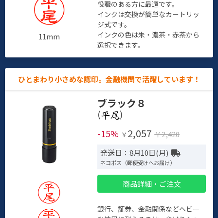
役職のある方に最適です。
インクは交換が簡単なカートリッ
ジ式です。
インクの色は朱・濃茶・赤茶から
11mm
選択できます。
ひとまわり小さめな認印。金融機関で活躍しています！
ブラック８
(
)
2,057
-15%
￥2,420
￥
発送日：8月10日(月)
ネコポス（郵便受けへお届け）
商品詳細・ご注文
銀行、証券、金融関係などヘビー