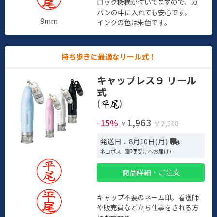
ロック機構が付いてますので、カ
バンの中に入れても安心です。
9mm
インクの色は朱色です。
持ち歩きに最適なリール式！
キャップレス９ リール
式
(
)
1,963
-15%
￥2,310
￥
発送日：8月10日(月)
ネコポス（郵便受けへお届け）
商品詳細・ご注文
キャップ不要のネーム印。看護師
や販売員など立ち仕事をされる方