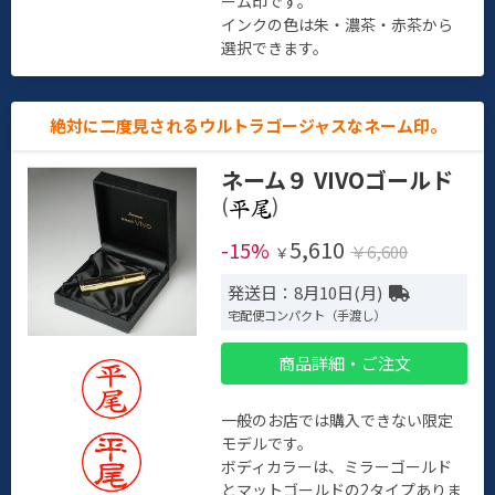
ーム印です。
インクの色は朱・濃茶・赤茶から
選択できます。
絶対に二度見されるウルトラゴージャスなネーム印。
ネーム９ VIVOゴールド
(
)
5,610
-15%
￥6,600
￥
発送日：8月10日(月)
宅配便コンパクト（手渡し）
商品詳細・ご注文
一般のお店では購入できない限定
モデルです。
ボディカラーは、ミラーゴールド
とマットゴールドの2タイプありま