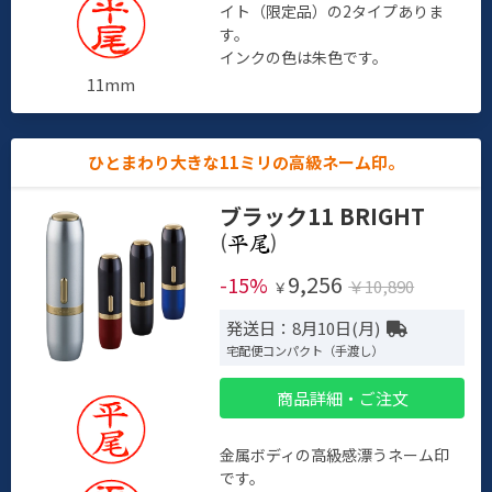
イト（限定品）の2タイプありま
す。
インクの色は朱色です。
11mm
ひとまわり大きな11ミリの高級ネーム印。
ブラック11 BRIGHT
(
)
9,256
-15%
￥10,890
￥
発送日：8月10日(月)
宅配便コンパクト（手渡し）
商品詳細・ご注文
金属ボディの高級感漂うネーム印
です。