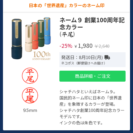
日本の「世界遺産」カラーのネーム印
ネーム９ 創業100周年記
念カラー
(
)
1,980
-25%
￥2,640
￥
発送日：8月10日(月)
ネコポス（郵便受けへお届け）
商品詳細・ご注文
シャチハタといえばネーム９。
国民的ネーム印に日本の「世界遺
産」を象徴するカラーが登場。
9.5mm
シャチハタ創業100周年記念カラー
モデルです。
インクの色は朱色です。