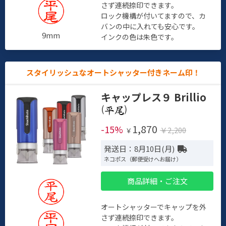
さず連続捺印できます。
ロック機構が付いてますので、カ
バンの中に入れても安心です。
9mm
インクの色は朱色です。
スタイリッシュなオートシャッター付きネーム印！
キャップレス９ Brillio
(
)
1,870
-15%
￥2,200
￥
発送日：8月10日(月)
ネコポス（郵便受けへお届け）
商品詳細・ご注文
オートシャッターでキャップを外
さず連続捺印できます。