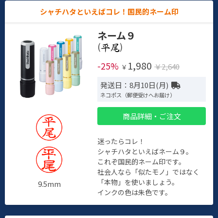
シャチハタといえばコレ！国民的ネーム印
ネーム９
(
)
1,980
-25%
￥2,640
￥
発送日：8月10日(月)
ネコポス（郵便受けへお届け）
商品詳細・ご注文
迷ったらコレ！
シャチハタといえばネーム９。
これぞ国民的ネーム印です。
社会人なら「似たモノ」ではなく
「本物」を使いましょう。
9.5mm
インクの色は朱色です。