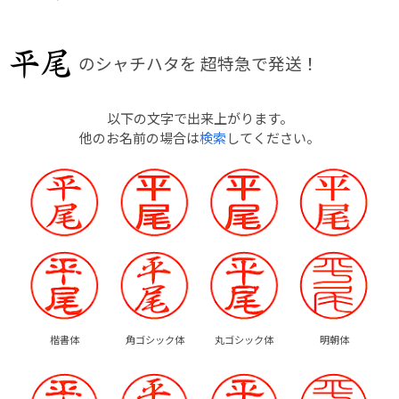
のシャチハタを
超特急で発送！
以下の文字で出来上がります。
他のお名前の場合は
検索
してください。
楷書体
角ゴシック体
丸ゴシック体
明朝体