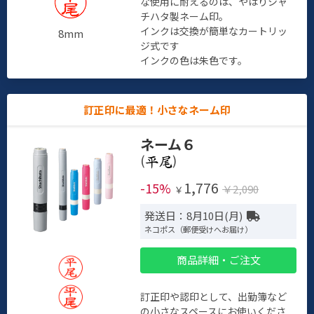
な使用に耐えるのは、やはりシャ
チハタ製ネーム印。
インクは交換が簡単なカートリッ
8mm
ジ式です
インクの色は朱色です。
訂正印に最適！小さなネーム印
ネーム６
(
)
1,776
-15%
￥2,090
￥
発送日：8月10日(月)
ネコポス（郵便受けへお届け）
商品詳細・ご注文
訂正印や認印として、出勤簿など
の小さなスペースにお使いくださ