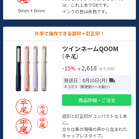
は、これ１本でOKです。
9mm + 6mm
インクの色は朱色です。
片手で操作できる認印＋訂正印！
ツインネームQOOM
(
)
2,618
-15%
￥3,080
￥
発送日：8月10日(月)
ネコポス（郵便受けへお届け）
商品詳細・ご注文
認印と訂正印がコンパクトな１本
に。
立ち仕事の現場の声から生まれた
キャップレスタイプ。