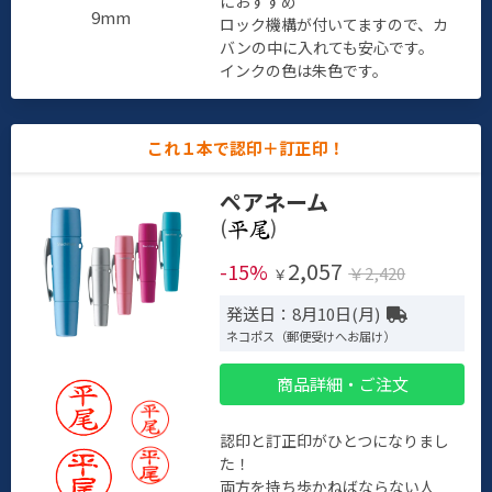
におすすめ
9mm
ロック機構が付いてますので、カ
バンの中に入れても安心です。
インクの色は朱色です。
これ１本で認印＋訂正印！
ペアネーム
(
)
2,057
-15%
￥2,420
￥
発送日：8月10日(月)
ネコポス（郵便受けへお届け）
商品詳細・ご注文
認印と訂正印がひとつになりまし
た！
両方を持ち歩かねばならない人