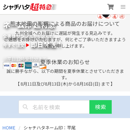
Skip
ネーム印 超特急
熊本地震の影響による商品のお届けについて
to
content
九州全域へのお届けに遅延が発生する見込みです。
全書体サンプル
選
から
んで
ご迷惑をお掛けいたしますが、何とぞご了承いただきますよう
即日発送！
今すぐ注文
お願い申し上げます。
※平日12時受付分まで
夏季休業のお知らせ
誠に勝手ながら、以下の期間を夏季休業とさせていただきま
す。
【 8月11日及び8月13日(木)から8月16日(日) まで 】
検索
HOME
シャチハタネーム印：平尾