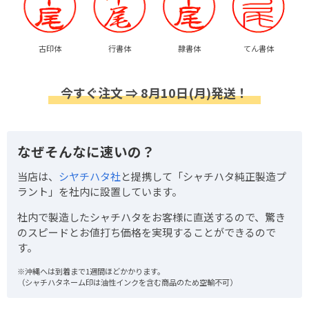
古印体
行書体
隷書体
てん書体
今すぐ注文 ⇒ 8月10日(月)発送！
なぜそんなに速いの？
当店は、
シヤチハタ社
と提携して「シャチハタ純正製造プ
ラント」を社内に設置しています。
社内で製造したシャチハタをお客様に直送するので、驚き
のスピードとお値打ち価格を実現することができるので
す。
※沖縄へは到着まで1週間ほどかかります。
（シャチハタネーム印は油性インクを含む商品のため空輸不可）