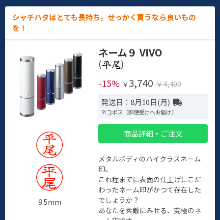
シャチハタはとても長持ち。せっかく買うなら良いもの
を！
ネーム９ VIVO
(
)
3,740
-15%
￥4,400
￥
発送日：8月10日(月)
ネコポス（郵便受けへお届け）
商品詳細・ご注文
メタルボディのハイクラスネーム
印。
これ程までに表面の仕上げにこだ
わったネーム印がかつて存在した
でしょうか？
9.5mm
あなたを素敵にみせる、究極のネ