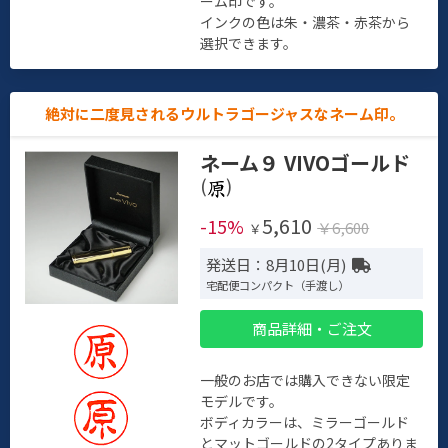
ーム印です。
インクの色は朱・濃茶・赤茶から
選択できます。
絶対に二度見されるウルトラゴージャスなネーム印。
ネーム９ VIVOゴールド
(
)
5,610
-15%
￥6,600
￥
発送日：8月10日(月)
宅配便コンパクト（手渡し）
商品詳細・ご注文
一般のお店では購入できない限定
モデルです。
ボディカラーは、ミラーゴールド
とマットゴールドの2タイプありま