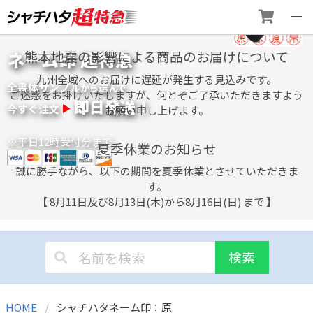
Skip
ネーム印 超特急
熊本地震の影響による商品のお届けについて
to
content
九州全域へのお届けに遅延が発生する見込みです。
全書体サンプル
選
から
んで
ご迷惑をお掛けいたしますが、何とぞご了承いただきますよう
即日発送！
今すぐ注文
お願い申し上げます。
※平日12時受付分まで
夏季休業のお知らせ
誠に勝手ながら、以下の期間を夏季休業とさせていただきま
す。
【 8月11日及び8月13日(木)から8月16日(日) まで 】
検索
HOME
シャチハタネーム印：原