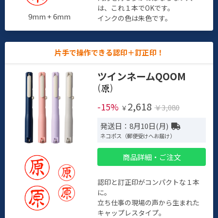
は、これ１本でOKです。
9mm + 6mm
インクの色は朱色です。
片手で操作できる認印＋訂正印！
ツインネームQOOM
(
)
2,618
-15%
￥3,080
￥
発送日：8月10日(月)
ネコポス（郵便受けへお届け）
商品詳細・ご注文
認印と訂正印がコンパクトな１本
に。
立ち仕事の現場の声から生まれた
キャップレスタイプ。