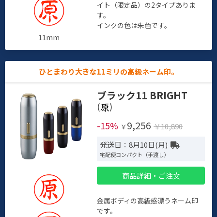
イト（限定品）の2タイプありま
す。
インクの色は朱色です。
11mm
ひとまわり大きな11ミリの高級ネーム印。
ブラック11 BRIGHT
(
)
9,256
-15%
￥10,890
￥
発送日：8月10日(月)
宅配便コンパクト（手渡し）
商品詳細・ご注文
金属ボディの高級感漂うネーム印
です。