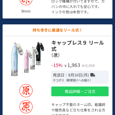
ロック機構が付いてますので、カ
バンの中に入れても安心です。
9mm
インクの色は朱色です。
持ち歩きに最適なリール式！
キャップレス９ リール
式
(
)
1,963
-15%
￥2,310
￥
発送日：8月10日(月)
ネコポス（郵便受けへお届け）
商品詳細・ご注文
キャップ不要のネーム印。看護師
や販売員など立ち仕事をされる方