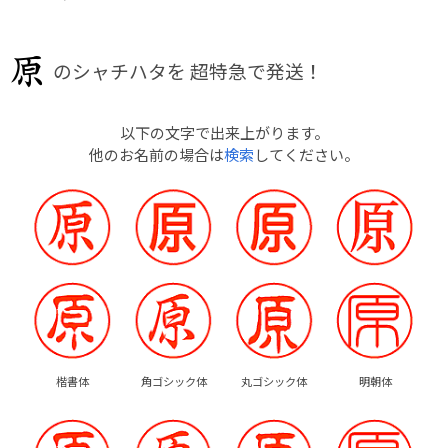
のシャチハタを
超特急で発送！
以下の文字で出来上がります。
他のお名前の場合は
検索
してください。
楷書体
角ゴシック体
丸ゴシック体
明朝体