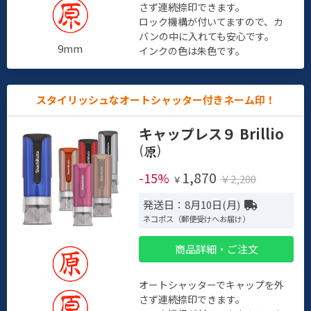
さず連続捺印できます。
ロック機構が付いてますので、カ
バンの中に入れても安心です。
9mm
インクの色は朱色です。
スタイリッシュなオートシャッター付きネーム印！
キャップレス９ Brillio
(
)
1,870
-15%
￥2,200
￥
発送日：8月10日(月)
ネコポス（郵便受けへお届け）
商品詳細・ご注文
オートシャッターでキャップを外
さず連続捺印できます。