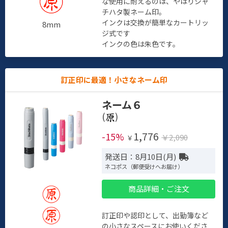
な使用に耐えるのは、やはりシャ
チハタ製ネーム印。
インクは交換が簡単なカートリッ
8mm
ジ式です
インクの色は朱色です。
訂正印に最適！小さなネーム印
ネーム６
(
)
1,776
-15%
￥2,090
￥
発送日：8月10日(月)
ネコポス（郵便受けへお届け）
商品詳細・ご注文
訂正印や認印として、出勤簿など
の小さなスペースにお使いくださ