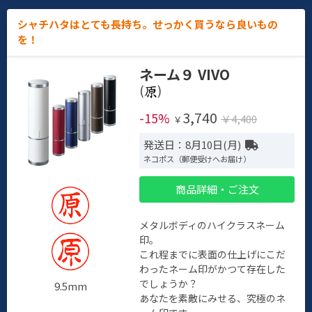
シャチハタはとても長持ち。せっかく買うなら良いもの
を！
ネーム９ VIVO
(
)
3,740
-15%
￥4,400
￥
発送日：8月10日(月)
ネコポス（郵便受けへお届け）
商品詳細・ご注文
メタルボディのハイクラスネーム
印。
これ程までに表面の仕上げにこだ
わったネーム印がかつて存在した
でしょうか？
9.5mm
あなたを素敵にみせる、究極のネ