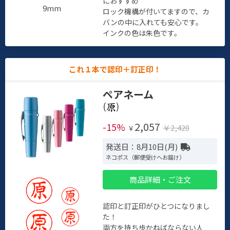
におすすめ
9mm
ロック機構が付いてますので、カ
バンの中に入れても安心です。
インクの色は朱色です。
これ１本で認印＋訂正印！
ペアネーム
(
)
2,057
-15%
￥2,420
￥
発送日：8月10日(月)
ネコポス（郵便受けへお届け）
商品詳細・ご注文
認印と訂正印がひとつになりまし
た！
両方を持ち歩かねばならない人