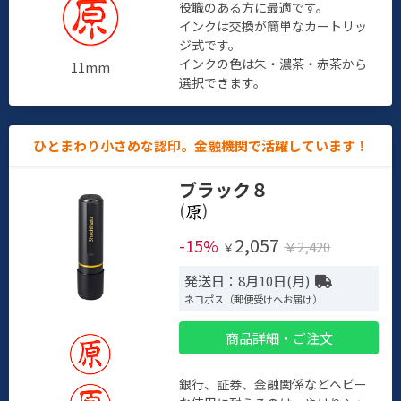
役職のある方に最適です。
インクは交換が簡単なカートリッ
ジ式です。
インクの色は朱・濃茶・赤茶から
11mm
選択できます。
ひとまわり小さめな認印。金融機関で活躍しています！
ブラック８
(
)
2,057
-15%
￥2,420
￥
発送日：8月10日(月)
ネコポス（郵便受けへお届け）
商品詳細・ご注文
銀行、証券、金融関係などヘビー