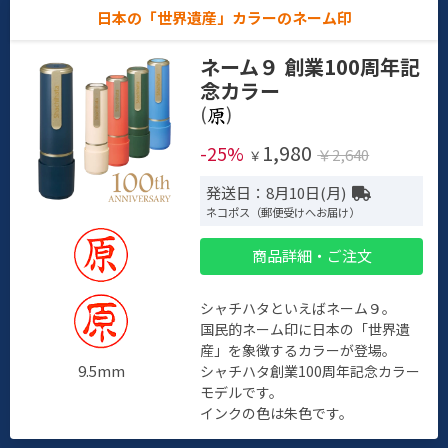
日本の「世界遺産」カラーのネーム印
ネーム９ 創業100周年記
念カラー
(
)
1,980
-25%
￥2,640
￥
発送日：8月10日(月)
ネコポス（郵便受けへお届け）
商品詳細・ご注文
シャチハタといえばネーム９。
国民的ネーム印に日本の「世界遺
産」を象徴するカラーが登場。
9.5mm
シャチハタ創業100周年記念カラー
モデルです。
インクの色は朱色です。