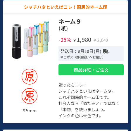
シャチハタといえばコレ！国民的ネーム印
ネーム９
(
)
1,980
-25%
￥2,640
￥
発送日：8月10日(月)
ネコポス（郵便受けへお届け）
商品詳細・ご注文
迷ったらコレ！
シャチハタといえばネーム９。
これぞ国民的ネーム印です。
社会人なら「似たモノ」ではなく
「本物」を使いましょう。
9.5mm
インクの色は朱色です。