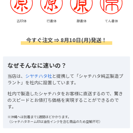
古印体
行書体
隷書体
てん書体
今すぐ注文 ⇒ 8月10日(月)発送！
なぜそんなに速いの？
当店は、
シヤチハタ社
と提携して「シャチハタ純正製造プ
ラント」を社内に設置しています。
社内で製造したシャチハタをお客様に直送するので、驚き
のスピードとお値打ち価格を実現することができるので
す。
※沖縄へは到着まで1週間ほどかかります。
（シャチハタネーム印は油性インクを含む商品のため空輸不可）