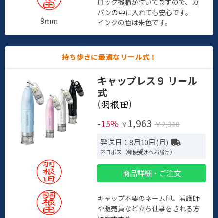
ロック機構が付いてますので、カ
バンの中に入れても安心です。
9mm
インクの色は朱色です。
持ち歩きに最適なリール式！
キャップレス９ リール
式
(
)
1,963
-15%
￥2,310
￥
発送日：8月10日(月)
ネコポス（郵便受けへお届け）
商品詳細・ご注文
キャップ不要のネーム印。看護師
や販売員など立ち仕事をされる方