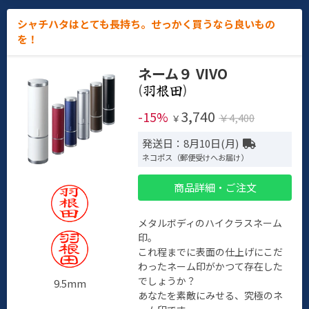
シャチハタはとても長持ち。せっかく買うなら良いもの
を！
ネーム９ VIVO
(
)
3,740
-15%
￥4,400
￥
発送日：8月10日(月)
ネコポス（郵便受けへお届け）
商品詳細・ご注文
メタルボディのハイクラスネーム
印。
これ程までに表面の仕上げにこだ
わったネーム印がかつて存在した
でしょうか？
9.5mm
あなたを素敵にみせる、究極のネ