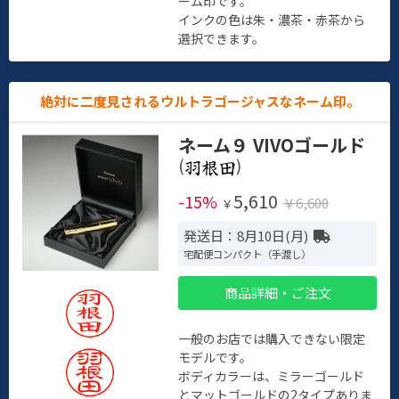
ーム印です。
インクの色は朱・濃茶・赤茶から
選択できます。
絶対に二度見されるウルトラゴージャスなネーム印。
ネーム９ VIVOゴールド
(
)
5,610
-15%
￥6,600
￥
発送日：8月10日(月)
宅配便コンパクト（手渡し）
商品詳細・ご注文
一般のお店では購入できない限定
モデルです。
ボディカラーは、ミラーゴールド
とマットゴールドの2タイプありま