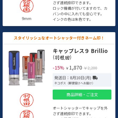
さず連続捺印できます。
ロック機構が付いてますので、カ
バンの中に入れても安心です。
9mm
インクの色は朱色です。
スタイリッシュなオートシャッター付きネーム印！
キャップレス９ Brillio
(
)
1,870
-15%
￥2,200
￥
発送日：8月10日(月)
ネコポス（郵便受けへお届け）
商品詳細・ご注文
オートシャッターでキャップを外
さず連続捺印できます。