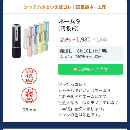
シャチハタといえばコレ！国民的ネーム印
ネーム９
(
)
1,980
-25%
￥2,640
￥
発送日：8月10日(月)
ネコポス（郵便受けへお届け）
商品詳細・ご注文
迷ったらコレ！
シャチハタといえばネーム９。
これぞ国民的ネーム印です。
社会人なら「似たモノ」ではなく
「本物」を使いましょう。
9.5mm
インクの色は朱色です。