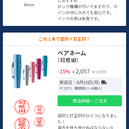
におすすめ
9mm
ロック機構が付いてますので、カ
バンの中に入れても安心です。
インクの色は朱色です。
これ１本で認印＋訂正印！
ペアネーム
(
)
2,057
-15%
￥2,420
￥
発送日：8月10日(月)
ネコポス（郵便受けへお届け）
商品詳細・ご注文
認印と訂正印がひとつになりまし
た！
両方を持ち歩かねばならない人