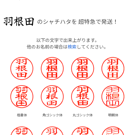
のシャチハタを
超特急で発送！
以下の文字で出来上がります。
他のお名前の場合は
検索
してください。
楷書体
角ゴシック体
丸ゴシック体
明朝体