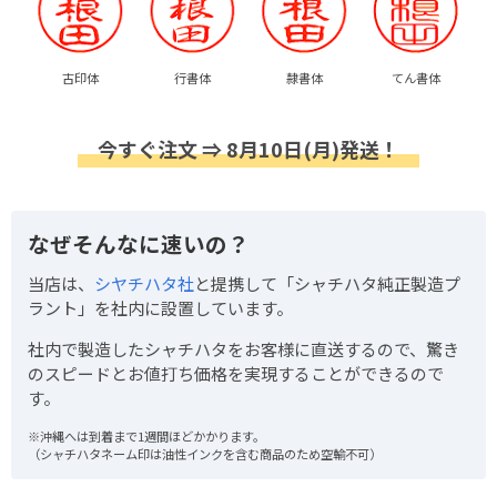
古印体
行書体
隷書体
てん書体
今すぐ注文 ⇒ 8月10日(月)発送！
なぜそんなに速いの？
当店は、
シヤチハタ社
と提携して「シャチハタ純正製造プ
ラント」を社内に設置しています。
社内で製造したシャチハタをお客様に直送するので、驚き
のスピードとお値打ち価格を実現することができるので
す。
※沖縄へは到着まで1週間ほどかかります。
（シャチハタネーム印は油性インクを含む商品のため空輸不可）