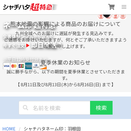
Skip
ネーム印 超特急
熊本地震の影響による商品のお届けについて
to
content
九州全域へのお届けに遅延が発生する見込みです。
全書体サンプル
選
から
んで
ご迷惑をお掛けいたしますが、何とぞご了承いただきますよう
即日発送！
今すぐ注文
お願い申し上げます。
※平日12時受付分まで
夏季休業のお知らせ
誠に勝手ながら、以下の期間を夏季休業とさせていただきま
す。
【 8月11日及び8月13日(木)から8月16日(日) まで 】
検索
HOME
シャチハタネーム印：羽根田