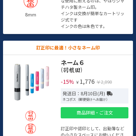
な使用に耐えるのは、やはりシャ
チハタ製ネーム印。
インクは交換が簡単なカートリッ
8mm
ジ式です
インクの色は朱色です。
訂正印に最適！小さなネーム印
ネーム６
(
)
1,776
-15%
￥2,090
￥
発送日：8月10日(月)
ネコポス（郵便受けへお届け）
商品詳細・ご注文
訂正印や認印として、出勤簿など
の小さなスペースにお使いくださ