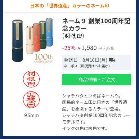
日本の「世界遺産」カラーのネーム印
ネーム９ 創業100周年記
念カラー
(
)
1,980
-25%
￥2,640
￥
発送日：8月10日(月)
ネコポス（郵便受けへお届け）
商品詳細・ご注文
シャチハタといえばネーム９。
国民的ネーム印に日本の「世界遺
産」を象徴するカラーが登場。
9.5mm
シャチハタ創業100周年記念カラー
モデルです。
インクの色は朱色です。