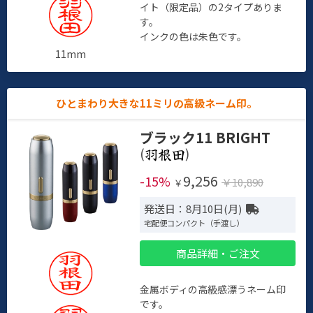
イト（限定品）の2タイプありま
す。
インクの色は朱色です。
11mm
ひとまわり大きな11ミリの高級ネーム印。
ブラック11 BRIGHT
(
)
9,256
-15%
￥10,890
￥
発送日：8月10日(月)
宅配便コンパクト（手渡し）
商品詳細・ご注文
金属ボディの高級感漂うネーム印
です。