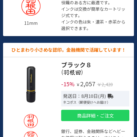
役職のある方に最適です。
インクは交換が簡単なカートリッ
ジ式です。
インクの色は朱・濃茶・赤茶から
11mm
選択できます。
ひとまわり小さめな認印。金融機関で活躍しています！
ブラック８
(
)
2,057
-15%
￥2,420
￥
発送日：8月10日(月)
ネコポス（郵便受けへお届け）
商品詳細・ご注文
銀行、証券、金融関係などヘビー