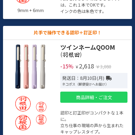
は、これ１本でOKです。
9mm + 6mm
インクの色は朱色です。
片手で操作できる認印＋訂正印！
ツインネームQOOM
(
)
2,618
-15%
￥3,080
￥
発送日：8月10日(月)
ネコポス（郵便受けへお届け）
商品詳細・ご注文
認印と訂正印がコンパクトな１本
に。
立ち仕事の現場の声から生まれた
キャップレスタイプ。