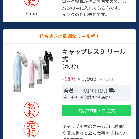
ロック機構が付いてますので、カ
バンの中に入れても安心です。
9mm
インクの色は朱色です。
持ち歩きに最適なリール式！
キャップレス９ リール
式
(
)
1,963
-15%
￥2,310
￥
発送日：8月10日(月)
ネコポス（郵便受けへお届け）
商品詳細・ご注文
キャップ不要のネーム印。看護師
や販売員など立ち仕事をされる方