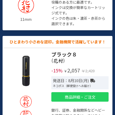
役職のある方に最適です。
インクは交換が簡単なカートリッ
ジ式です。
インクの色は朱・濃茶・赤茶から
11mm
選択できます。
ひとまわり小さめな認印。金融機関で活躍しています！
ブラック８
(
)
2,057
-15%
￥2,420
￥
発送日：8月10日(月)
ネコポス（郵便受けへお届け）
商品詳細・ご注文
銀行、証券、金融関係などヘビー