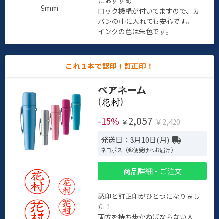
におすすめ
9mm
ロック機構が付いてますので、カ
バンの中に入れても安心です。
インクの色は朱色です。
これ１本で認印＋訂正印！
ペアネーム
(
)
2,057
-15%
￥2,420
￥
発送日：8月10日(月)
ネコポス（郵便受けへお届け）
商品詳細・ご注文
認印と訂正印がひとつになりまし
た！
両方を持ち歩かねばならない人