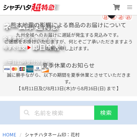
Skip
ネーム印 超特急
熊本地震の影響による商品のお届けについて
to
content
九州全域へのお届けに遅延が発生する見込みです。
全書体サンプル
選
から
んで
ご迷惑をお掛けいたしますが、何とぞご了承いただきますよう
即日発送！
今すぐ注文
お願い申し上げます。
※平日12時受付分まで
夏季休業のお知らせ
誠に勝手ながら、以下の期間を夏季休業とさせていただきま
す。
【 8月11日及び8月13日(木)から8月16日(日) まで 】
検索
HOME
シャチハタネーム印：花村