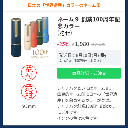
日本の「世界遺産」カラーのネーム印
ネーム９ 創業100周年記
念カラー
(
)
1,980
-25%
￥2,640
￥
発送日：8月10日(月)
ネコポス（郵便受けへお届け）
商品詳細・ご注文
シャチハタといえばネーム９。
国民的ネーム印に日本の「世界遺
産」を象徴するカラーが登場。
9.5mm
シャチハタ創業100周年記念カラー
モデルです。
インクの色は朱色です。