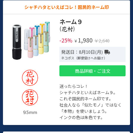
シャチハタといえばコレ！国民的ネーム印
ネーム９
(
)
1,980
-25%
￥2,640
￥
発送日：8月10日(月)
ネコポス（郵便受けへお届け）
商品詳細・ご注文
迷ったらコレ！
シャチハタといえばネーム９。
これぞ国民的ネーム印です。
社会人なら「似たモノ」ではなく
「本物」を使いましょう。
9.5mm
インクの色は朱色です。