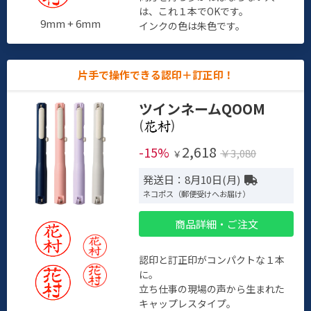
は、これ１本でOKです。
9mm + 6mm
インクの色は朱色です。
片手で操作できる認印＋訂正印！
ツインネームQOOM
(
)
2,618
-15%
￥3,080
￥
発送日：8月10日(月)
ネコポス（郵便受けへお届け）
商品詳細・ご注文
認印と訂正印がコンパクトな１本
に。
立ち仕事の現場の声から生まれた
キャップレスタイプ。