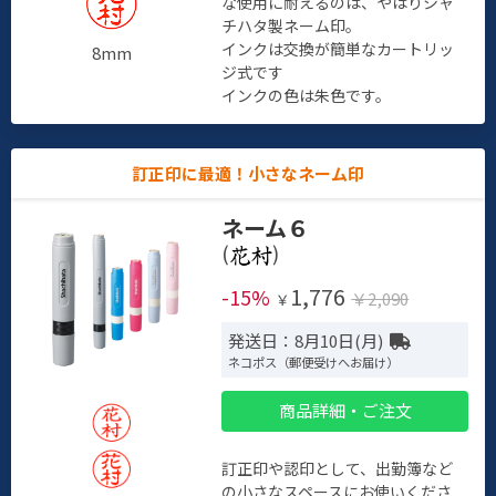
な使用に耐えるのは、やはりシャ
チハタ製ネーム印。
インクは交換が簡単なカートリッ
8mm
ジ式です
インクの色は朱色です。
訂正印に最適！小さなネーム印
ネーム６
(
)
1,776
-15%
￥2,090
￥
発送日：8月10日(月)
ネコポス（郵便受けへお届け）
商品詳細・ご注文
訂正印や認印として、出勤簿など
の小さなスペースにお使いくださ