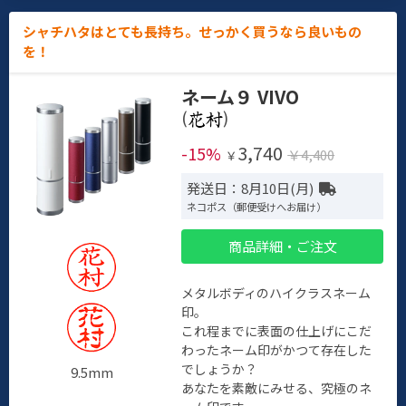
シャチハタはとても長持ち。せっかく買うなら良いもの
を！
ネーム９ VIVO
(
)
3,740
-15%
￥4,400
￥
発送日：8月10日(月)
ネコポス（郵便受けへお届け）
商品詳細・ご注文
メタルボディのハイクラスネーム
印。
これ程までに表面の仕上げにこだ
わったネーム印がかつて存在した
でしょうか？
9.5mm
あなたを素敵にみせる、究極のネ