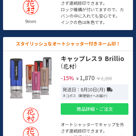
さず連続捺印できます。
ロック機構が付いてますので、カ
バンの中に入れても安心です。
9mm
インクの色は朱色です。
スタイリッシュなオートシャッター付きネーム印！
キャップレス９ Brillio
(
)
1,870
-15%
￥2,200
￥
発送日：8月10日(月)
ネコポス（郵便受けへお届け）
商品詳細・ご注文
オートシャッターでキャップを外
さず連続捺印できます。