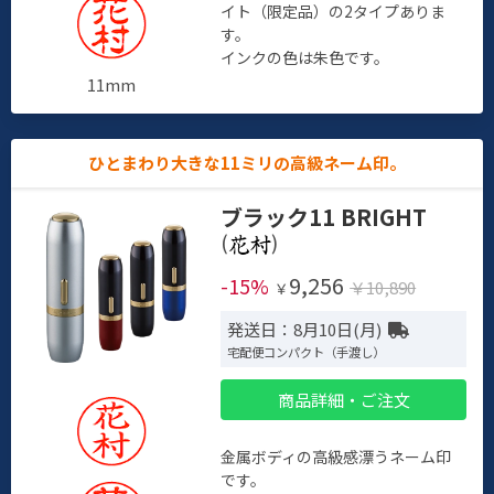
イト（限定品）の2タイプありま
す。
インクの色は朱色です。
11mm
ひとまわり大きな11ミリの高級ネーム印。
ブラック11 BRIGHT
(
)
9,256
-15%
￥10,890
￥
発送日：8月10日(月)
宅配便コンパクト（手渡し）
商品詳細・ご注文
金属ボディの高級感漂うネーム印
です。