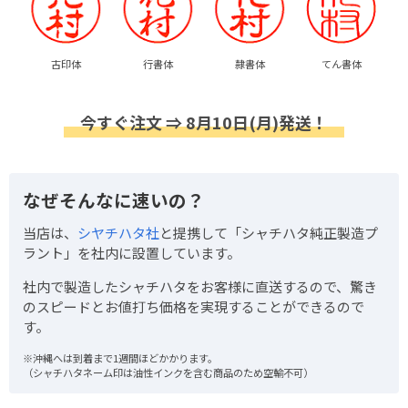
古印体
行書体
隷書体
てん書体
今すぐ注文 ⇒ 8月10日(月)発送！
なぜそんなに速いの？
当店は、
シヤチハタ社
と提携して「シャチハタ純正製造プ
ラント」を社内に設置しています。
社内で製造したシャチハタをお客様に直送するので、驚き
のスピードとお値打ち価格を実現することができるので
す。
※沖縄へは到着まで1週間ほどかかります。
（シャチハタネーム印は油性インクを含む商品のため空輸不可）