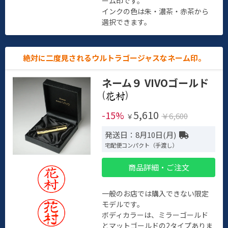
ーム印です。
インクの色は朱・濃茶・赤茶から
選択できます。
絶対に二度見されるウルトラゴージャスなネーム印。
ネーム９ VIVOゴールド
(
)
5,610
-15%
￥6,600
￥
発送日：8月10日(月)
宅配便コンパクト（手渡し）
商品詳細・ご注文
一般のお店では購入できない限定
モデルです。
ボディカラーは、ミラーゴールド
とマットゴールドの2タイプありま