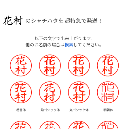
のシャチハタを
超特急で発送！
以下の文字で出来上がります。
他のお名前の場合は
検索
してください。
楷書体
角ゴシック体
丸ゴシック体
明朝体