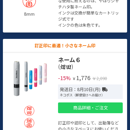
な使用に耐えるのは、やはりシャ
チハタ製ネーム印。
インクは交換が簡単なカートリッ
8mm
ジ式です
インクの色は朱色です。
訂正印に最適！小さなネーム印
ネーム６
(
)
1,776
-15%
￥2,090
￥
発送日：8月10日(月)
ネコポス（郵便受けへお届け）
商品詳細・ご注文
訂正印や認印として、出勤簿など
の小さなスペースにお使いくださ