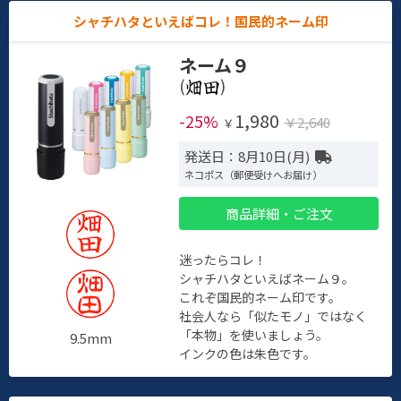
シャチハタといえばコレ！国民的ネーム印
ネーム９
(
)
1,980
-25%
￥2,640
￥
発送日：8月10日(月)
ネコポス（郵便受けへお届け）
商品詳細・ご注文
迷ったらコレ！
シャチハタといえばネーム９。
これぞ国民的ネーム印です。
社会人なら「似たモノ」ではなく
「本物」を使いましょう。
9.5mm
インクの色は朱色です。