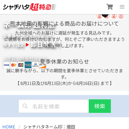
Skip
ネーム印 超特急
熊本地震の影響による商品のお届けについて
to
content
九州全域へのお届けに遅延が発生する見込みです。
全書体サンプル
選
から
んで
ご迷惑をお掛けいたしますが、何とぞご了承いただきますよう
即日発送！
今すぐ注文
お願い申し上げます。
※平日12時受付分まで
夏季休業のお知らせ
誠に勝手ながら、以下の期間を夏季休業とさせていただきま
す。
【 8月11日及び8月13日(木)から8月16日(日) まで 】
検索
HOME
シャチハタネーム印：畑田