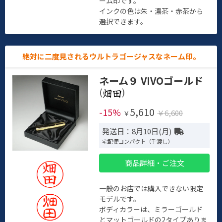
ーム印です。
インクの色は朱・濃茶・赤茶から
選択できます。
絶対に二度見されるウルトラゴージャスなネーム印。
ネーム９ VIVOゴールド
(
)
5,610
-15%
￥6,600
￥
発送日：8月10日(月)
宅配便コンパクト（手渡し）
商品詳細・ご注文
一般のお店では購入できない限定
モデルです。
ボディカラーは、ミラーゴールド
とマットゴールドの2タイプありま