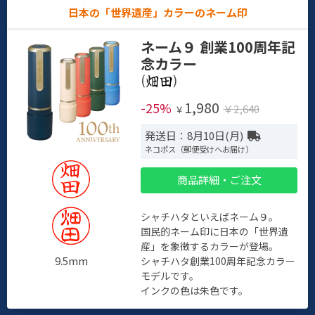
日本の「世界遺産」カラーのネーム印
ネーム９ 創業100周年記
念カラー
(
)
1,980
-25%
￥2,640
￥
発送日：8月10日(月)
ネコポス（郵便受けへお届け）
商品詳細・ご注文
シャチハタといえばネーム９。
国民的ネーム印に日本の「世界遺
産」を象徴するカラーが登場。
9.5mm
シャチハタ創業100周年記念カラー
モデルです。
インクの色は朱色です。