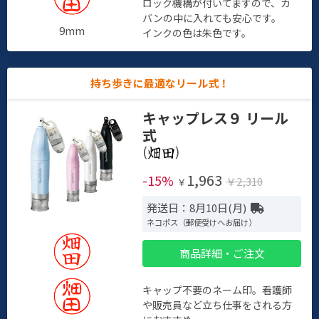
ロック機構が付いてますので、カ
バンの中に入れても安心です。
9mm
インクの色は朱色です。
持ち歩きに最適なリール式！
キャップレス９ リール
式
(
)
1,963
-15%
￥2,310
￥
発送日：8月10日(月)
ネコポス（郵便受けへお届け）
商品詳細・ご注文
キャップ不要のネーム印。看護師
や販売員など立ち仕事をされる方