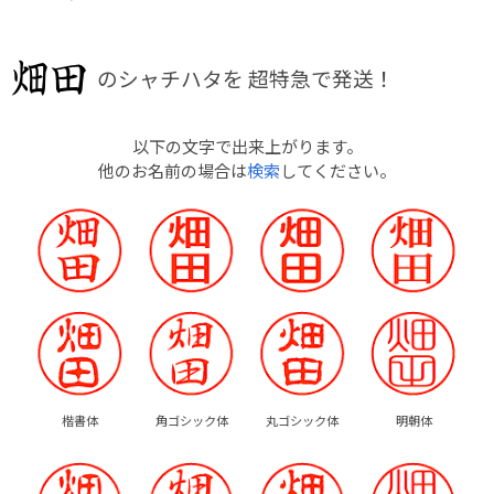
のシャチハタを
超特急で発送！
以下の文字で出来上がります。
他のお名前の場合は
検索
してください。
楷書体
角ゴシック体
丸ゴシック体
明朝体