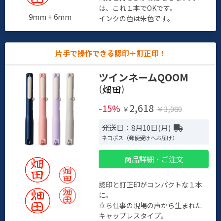
は、これ１本でOKです。
9mm + 6mm
インクの色は朱色です。
片手で操作できる認印＋訂正印！
ツインネームQOOM
(
)
2,618
-15%
￥3,080
￥
発送日：8月10日(月)
ネコポス（郵便受けへお届け）
商品詳細・ご注文
認印と訂正印がコンパクトな１本
に。
立ち仕事の現場の声から生まれた
キャップレスタイプ。