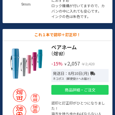
におすすめ
9mm
ロック機構が付いてますので、カ
バンの中に入れても安心です。
インクの色は朱色です。
これ１本で認印＋訂正印！
ペアネーム
(
)
2,057
-15%
￥2,420
￥
発送日：8月10日(月)
ネコポス（郵便受けへお届け）
商品詳細・ご注文
認印と訂正印がひとつになりまし
た！
両方を持ち歩かねばならない人