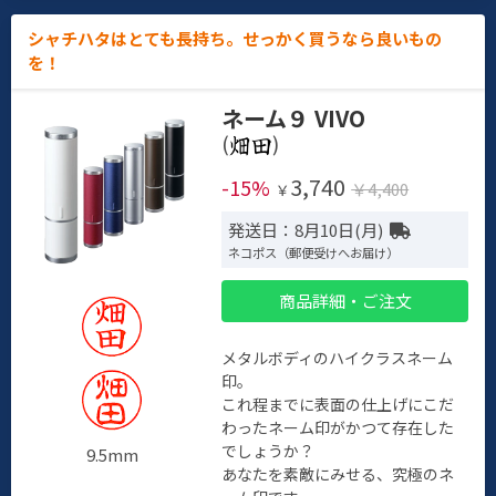
シャチハタはとても長持ち。せっかく買うなら良いもの
を！
ネーム９ VIVO
(
)
3,740
-15%
￥4,400
￥
発送日：8月10日(月)
ネコポス（郵便受けへお届け）
商品詳細・ご注文
メタルボディのハイクラスネーム
印。
これ程までに表面の仕上げにこだ
わったネーム印がかつて存在した
でしょうか？
9.5mm
あなたを素敵にみせる、究極のネ