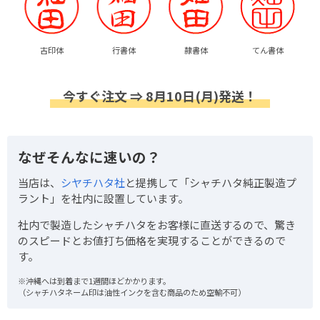
古印体
行書体
隷書体
てん書体
今すぐ注文 ⇒ 8月10日(月)発送！
なぜそんなに速いの？
当店は、
シヤチハタ社
と提携して「シャチハタ純正製造プ
ラント」を社内に設置しています。
社内で製造したシャチハタをお客様に直送するので、驚き
のスピードとお値打ち価格を実現することができるので
す。
※沖縄へは到着まで1週間ほどかかります。
（シャチハタネーム印は油性インクを含む商品のため空輸不可）