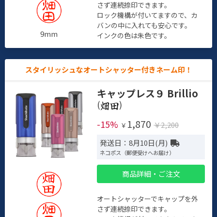
さず連続捺印できます。
ロック機構が付いてますので、カ
バンの中に入れても安心です。
9mm
インクの色は朱色です。
スタイリッシュなオートシャッター付きネーム印！
キャップレス９ Brillio
(
)
1,870
-15%
￥2,200
￥
発送日：8月10日(月)
ネコポス（郵便受けへお届け）
商品詳細・ご注文
オートシャッターでキャップを外
さず連続捺印できます。