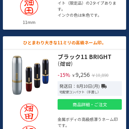
イト（限定品）の2タイプありま
す。
インクの色は朱色です。
11mm
ひとまわり大きな11ミリの高級ネーム印。
ブラック11 BRIGHT
(
)
9,256
-15%
￥10,890
￥
発送日：8月10日(月)
宅配便コンパクト（手渡し）
商品詳細・ご注文
金属ボディの高級感漂うネーム印
です。