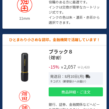
役職のある方に最適です。
インクは交換が簡単なカートリッ
ジ式です。
インクの色は朱・濃茶・赤茶から
11mm
選択できます。
ひとまわり小さめな認印。金融機関で活躍しています！
ブラック８
(
)
2,057
-15%
￥2,420
￥
発送日：8月10日(月)
ネコポス（郵便受けへお届け）
商品詳細・ご注文
銀行、証券、金融関係などヘビー