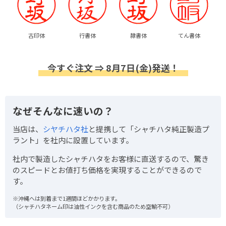
古印体
行書体
隷書体
てん書体
今すぐ注文 ⇒ 8月7日(金)発送！
なぜそんなに速いの？
当店は、
シヤチハタ社
と提携して「シャチハタ純正製造プ
ラント」を社内に設置しています。
社内で製造したシャチハタをお客様に直送するので、驚き
のスピードとお値打ち価格を実現することができるので
す。
※沖縄へは到着まで1週間ほどかかります。
（シャチハタネーム印は油性インクを含む商品のため空輸不可）