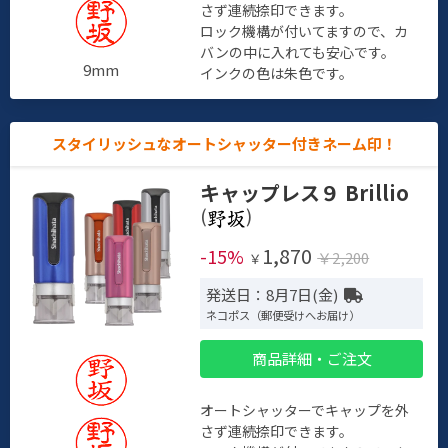
さず連続捺印できます。
ロック機構が付いてますので、カ
バンの中に入れても安心です。
9mm
インクの色は朱色です。
スタイリッシュなオートシャッター付きネーム印！
キャップレス９ Brillio
(
)
1,870
-15%
￥2,200
￥
発送日：8月7日(金)
ネコポス（郵便受けへお届け）
商品詳細・ご注文
オートシャッターでキャップを外
さず連続捺印できます。