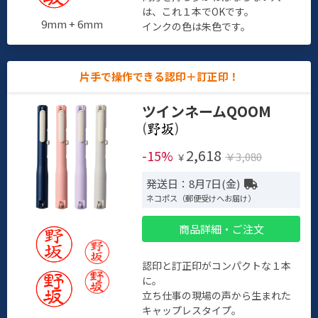
は、これ１本でOKです。
9mm + 6mm
インクの色は朱色です。
片手で操作できる認印＋訂正印！
ツインネームQOOM
(
)
2,618
-15%
￥3,080
￥
発送日：8月7日(金)
ネコポス（郵便受けへお届け）
商品詳細・ご注文
認印と訂正印がコンパクトな１本
に。
立ち仕事の現場の声から生まれた
キャップレスタイプ。