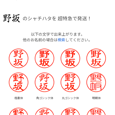
のシャチハタを
超特急で発送！
以下の文字で出来上がります。
他のお名前の場合は
検索
してください。
楷書体
角ゴシック体
丸ゴシック体
明朝体