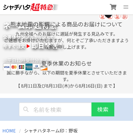
Skip
ネーム印 超特急
熊本地震の影響による商品のお届けについて
to
content
九州全域へのお届けに遅延が発生する見込みです。
全書体サンプル
選
から
んで
ご迷惑をお掛けいたしますが、何とぞご了承いただきますよう
即日発送！
今すぐ注文
お願い申し上げます。
※平日12時受付分まで
夏季休業のお知らせ
誠に勝手ながら、以下の期間を夏季休業とさせていただきま
す。
【 8月11日及び8月13日(木)から8月16日(日) まで 】
検索
HOME
シャチハタネーム印：野坂