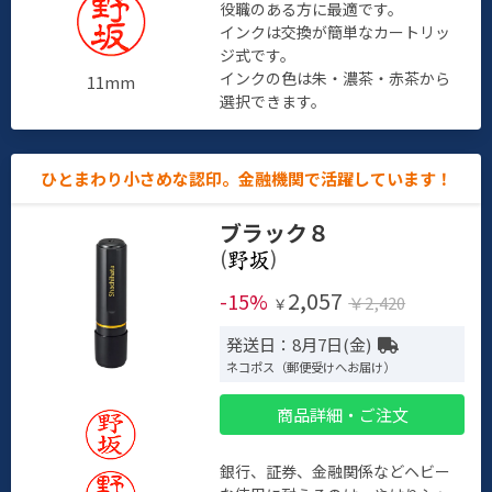
役職のある方に最適です。
インクは交換が簡単なカートリッ
ジ式です。
インクの色は朱・濃茶・赤茶から
11mm
選択できます。
ひとまわり小さめな認印。金融機関で活躍しています！
ブラック８
(
)
2,057
-15%
￥2,420
￥
発送日：8月7日(金)
ネコポス（郵便受けへお届け）
商品詳細・ご注文
銀行、証券、金融関係などヘビー