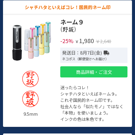
シャチハタといえばコレ！国民的ネーム印
ネーム９
(
)
1,980
-25%
￥2,640
￥
発送日：8月7日(金)
ネコポス（郵便受けへお届け）
商品詳細・ご注文
迷ったらコレ！
シャチハタといえばネーム９。
これぞ国民的ネーム印です。
社会人なら「似たモノ」ではなく
「本物」を使いましょう。
9.5mm
インクの色は朱色です。