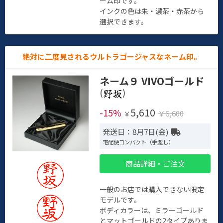
ーム印です。
インクの色は朱・濃茶・赤茶から
選択できます。
絶対に二度見されるウルトラゴージャスなネーム印。
ネーム９ VIVOゴールド
(
)
5,610
-15%
￥6,600
￥
発送日：8月7日(金)
宅配便コンパクト（手渡し）
商品詳細・ご注文
一般のお店では購入できない限定
モデルです。
ボディカラーは、ミラーゴールド
とマットゴールドの2タイプありま