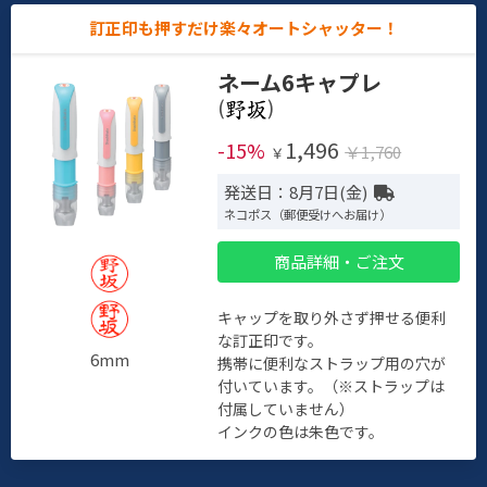
訂正印も押すだけ楽々オートシャッター！
ネーム6キャプレ
(
)
1,496
-15%
￥1,760
￥
発送日：8月7日(金)
ネコポス（郵便受けへお届け）
商品詳細・ご注文
キャップを取り外さず押せる便利
な訂正印です。
6mm
携帯に便利なストラップ用の穴が
付いています。（※ストラップは
付属していません）
インクの色は朱色です。