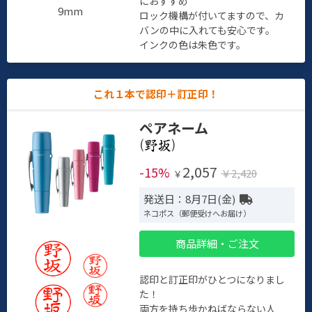
におすすめ
9mm
ロック機構が付いてますので、カ
バンの中に入れても安心です。
インクの色は朱色です。
これ１本で認印＋訂正印！
ペアネーム
(
)
2,057
-15%
￥2,420
￥
発送日：8月7日(金)
ネコポス（郵便受けへお届け）
商品詳細・ご注文
認印と訂正印がひとつになりまし
た！
両方を持ち歩かねばならない人