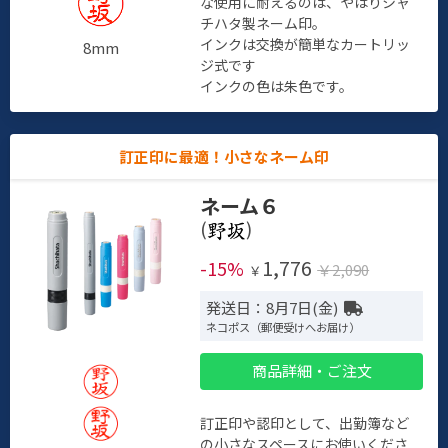
な使用に耐えるのは、やはりシャ
チハタ製ネーム印。
インクは交換が簡単なカートリッ
8mm
ジ式です
インクの色は朱色です。
訂正印に最適！小さなネーム印
ネーム６
(
)
1,776
-15%
￥2,090
￥
発送日：8月7日(金)
ネコポス（郵便受けへお届け）
商品詳細・ご注文
訂正印や認印として、出勤簿など
の小さなスペースにお使いくださ