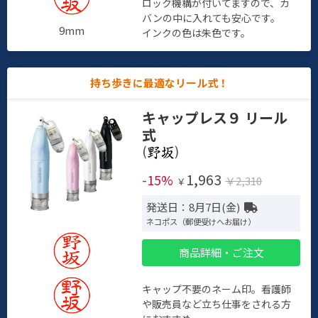
ロック機構が付いてますので、カ
バンの中に入れても安心です。
9mm
インクの色は朱色です。
持ち歩きに最適なリール式！
キャップレス９ リール
式
(
)
1,963
-15%
￥2,310
￥
発送日：8月7日(金)
ネコポス（郵便受けへお届け）
商品詳細・ご注文
キャップ不要のネーム印。看護師
や販売員など立ち仕事をされる方