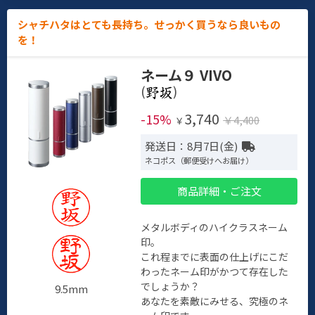
シャチハタはとても長持ち。せっかく買うなら良いもの
を！
ネーム９ VIVO
(
)
3,740
-15%
￥4,400
￥
発送日：8月7日(金)
ネコポス（郵便受けへお届け）
商品詳細・ご注文
メタルボディのハイクラスネーム
印。
これ程までに表面の仕上げにこだ
わったネーム印がかつて存在した
でしょうか？
9.5mm
あなたを素敵にみせる、究極のネ