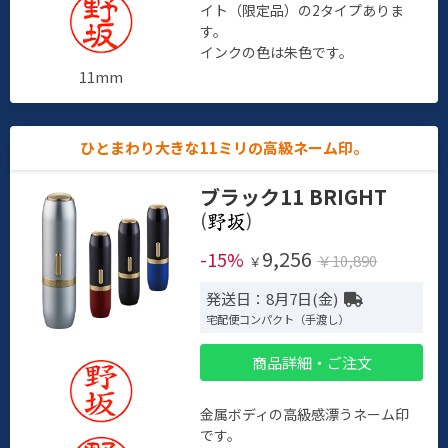
イト（限定品）の2タイプありま
す。
インクの色は朱色です。
11mm
ひとまわり大きな11ミリの高級ネーム印。
ブラック11 BRIGHT
(
)
9,256
-15%
￥10,890
￥
発送日：8月7日(金)
宅配便コンパクト（手渡し）
商品詳細・ご注文
金属ボディの高級感漂うネーム印
です。