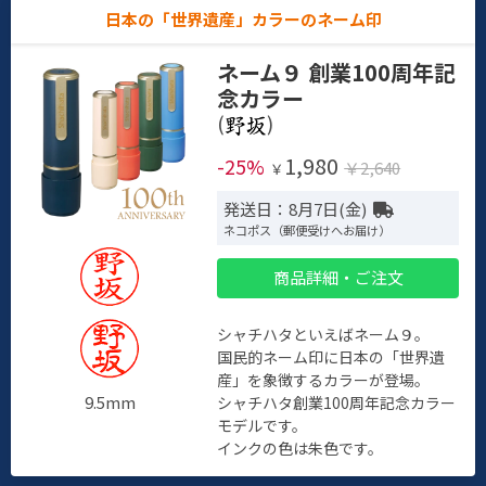
日本の「世界遺産」カラーのネーム印
ネーム９ 創業100周年記
念カラー
(
)
1,980
-25%
￥2,640
￥
発送日：8月7日(金)
ネコポス（郵便受けへお届け）
商品詳細・ご注文
シャチハタといえばネーム９。
国民的ネーム印に日本の「世界遺
産」を象徴するカラーが登場。
9.5mm
シャチハタ創業100周年記念カラー
モデルです。
インクの色は朱色です。