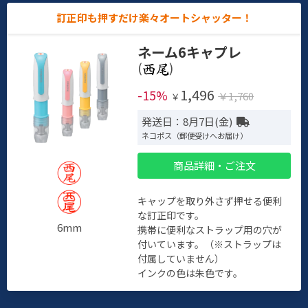
訂正印も押すだけ楽々オートシャッター！
ネーム6キャプレ
(
)
1,496
-15%
￥1,760
￥
発送日：8月7日(金)
ネコポス（郵便受けへお届け）
商品詳細・ご注文
キャップを取り外さず押せる便利
な訂正印です。
6mm
携帯に便利なストラップ用の穴が
付いています。（※ストラップは
付属していません）
インクの色は朱色です。