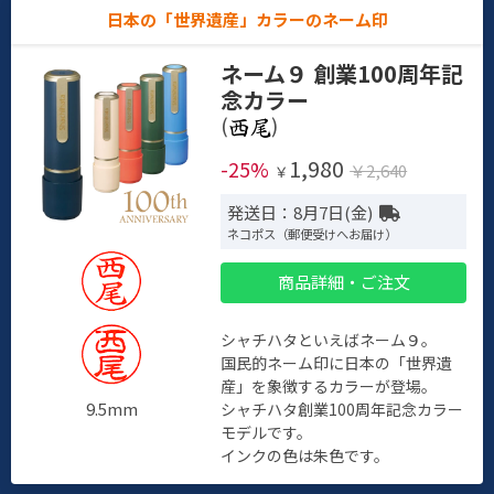
日本の「世界遺産」カラーのネーム印
ネーム９ 創業100周年記
念カラー
(
)
1,980
-25%
￥2,640
￥
発送日：8月7日(金)
ネコポス（郵便受けへお届け）
商品詳細・ご注文
シャチハタといえばネーム９。
国民的ネーム印に日本の「世界遺
産」を象徴するカラーが登場。
9.5mm
シャチハタ創業100周年記念カラー
モデルです。
インクの色は朱色です。