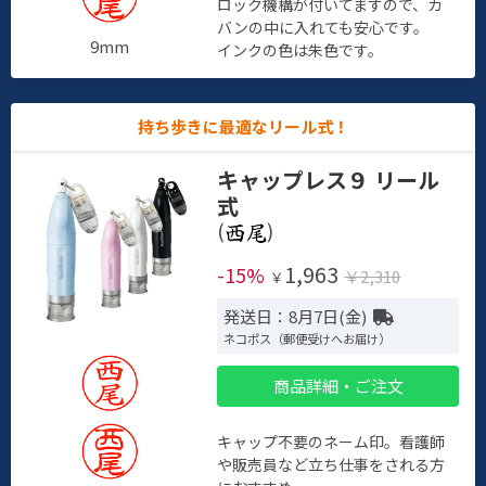
ロック機構が付いてますので、カ
バンの中に入れても安心です。
9mm
インクの色は朱色です。
持ち歩きに最適なリール式！
キャップレス９ リール
式
(
)
1,963
-15%
￥2,310
￥
発送日：8月7日(金)
ネコポス（郵便受けへお届け）
商品詳細・ご注文
キャップ不要のネーム印。看護師
や販売員など立ち仕事をされる方