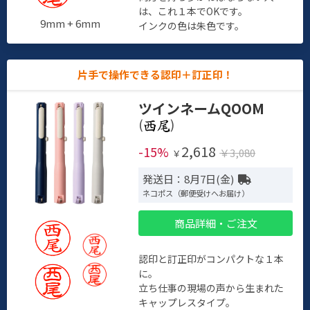
は、これ１本でOKです。
9mm + 6mm
インクの色は朱色です。
片手で操作できる認印＋訂正印！
ツインネームQOOM
(
)
2,618
-15%
￥3,080
￥
発送日：8月7日(金)
ネコポス（郵便受けへお届け）
商品詳細・ご注文
認印と訂正印がコンパクトな１本
に。
立ち仕事の現場の声から生まれた
キャップレスタイプ。