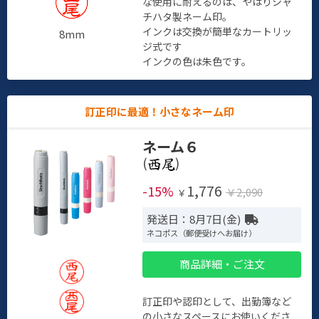
な使用に耐えるのは、やはりシャ
チハタ製ネーム印。
インクは交換が簡単なカートリッ
8mm
ジ式です
インクの色は朱色です。
訂正印に最適！小さなネーム印
ネーム６
(
)
1,776
-15%
￥2,090
￥
発送日：8月7日(金)
ネコポス（郵便受けへお届け）
商品詳細・ご注文
訂正印や認印として、出勤簿など
の小さなスペースにお使いくださ