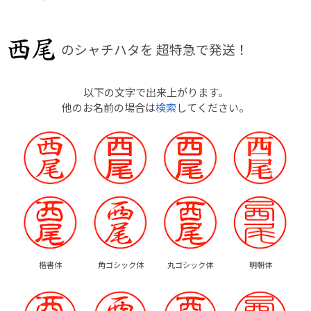
のシャチハタを
超特急で発送！
以下の文字で出来上がります。
他のお名前の場合は
検索
してください。
楷書体
角ゴシック体
丸ゴシック体
明朝体