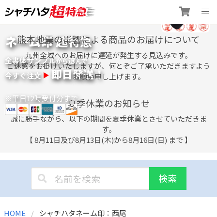
Skip
ネーム印 超特急
熊本地震の影響による商品のお届けについて
to
content
九州全域へのお届けに遅延が発生する見込みです。
全書体サンプル
選
から
んで
ご迷惑をお掛けいたしますが、何とぞご了承いただきますよう
即日発送！
今すぐ注文
お願い申し上げます。
※平日12時受付分まで
夏季休業のお知らせ
誠に勝手ながら、以下の期間を夏季休業とさせていただきま
す。
【 8月11日及び8月13日(木)から8月16日(日) まで 】
検索
HOME
シャチハタネーム印：西尾