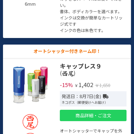
6mm
い。
書体、ボディカラーを選べます。
インクは交換が簡単なカートリッ
ジ式です
インクの色は朱色です。
オートシャッター付きネーム印！
キャップレス９
(
)
1,402
-15%
￥1,650
￥
発送日：8月7日(金)
ネコポス（郵便受けへお届け）
商品詳細・ご注文
オートシャッターでキャップを外