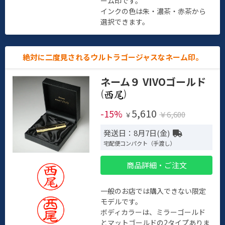
ーム印です。
インクの色は朱・濃茶・赤茶から
選択できます。
絶対に二度見されるウルトラゴージャスなネーム印。
ネーム９ VIVOゴールド
(
)
5,610
-15%
￥6,600
￥
発送日：8月7日(金)
宅配便コンパクト（手渡し）
商品詳細・ご注文
一般のお店では購入できない限定
モデルです。
ボディカラーは、ミラーゴールド
とマットゴールドの2タイプありま