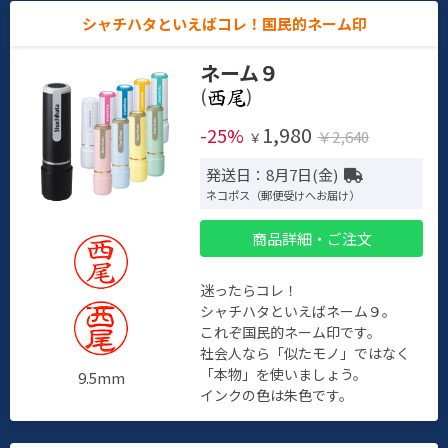
シャチハタといえばコレ！国民的ネーム印
ネーム９
(
)
1,980
-25%
￥2,640
￥
発送日：8月7日(金)
ネコポス（郵便受けへお届け）
商品詳細・ご注文
迷ったらコレ！
シャチハタといえばネーム９。
これぞ国民的ネーム印です。
社会人なら「似たモノ」ではなく
「本物」を使いましょう。
9.5mm
インクの色は朱色です。