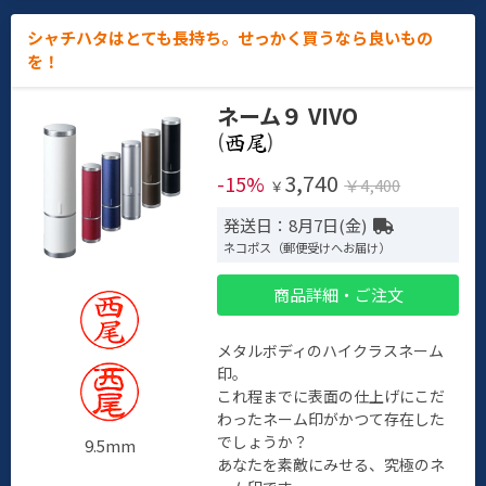
シャチハタはとても長持ち。せっかく買うなら良いもの
を！
ネーム９ VIVO
(
)
3,740
-15%
￥4,400
￥
発送日：8月7日(金)
ネコポス（郵便受けへお届け）
商品詳細・ご注文
メタルボディのハイクラスネーム
印。
これ程までに表面の仕上げにこだ
わったネーム印がかつて存在した
でしょうか？
9.5mm
あなたを素敵にみせる、究極のネ