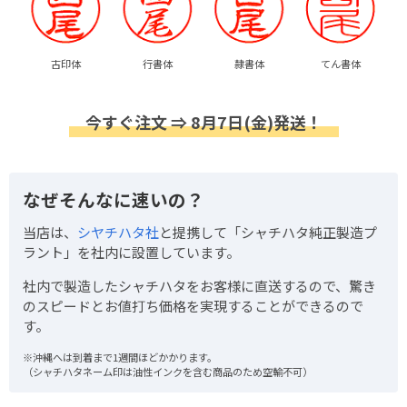
古印体
行書体
隷書体
てん書体
今すぐ注文 ⇒ 8月7日(金)発送！
なぜそんなに速いの？
当店は、
シヤチハタ社
と提携して「シャチハタ純正製造プ
ラント」を社内に設置しています。
社内で製造したシャチハタをお客様に直送するので、驚き
のスピードとお値打ち価格を実現することができるので
す。
※沖縄へは到着まで1週間ほどかかります。
（シャチハタネーム印は油性インクを含む商品のため空輸不可）