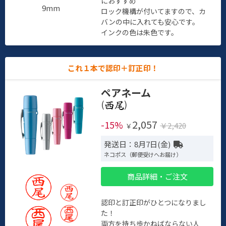
におすすめ
9mm
ロック機構が付いてますので、カ
バンの中に入れても安心です。
インクの色は朱色です。
これ１本で認印＋訂正印！
ペアネーム
(
)
2,057
-15%
￥2,420
￥
発送日：8月7日(金)
ネコポス（郵便受けへお届け）
商品詳細・ご注文
認印と訂正印がひとつになりまし
た！
両方を持ち歩かねばならない人