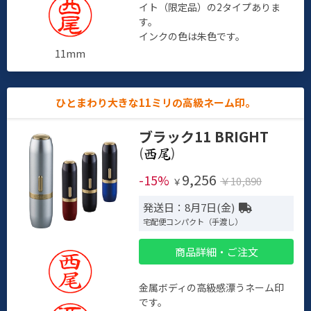
イト（限定品）の2タイプありま
す。
インクの色は朱色です。
11mm
ひとまわり大きな11ミリの高級ネーム印。
ブラック11 BRIGHT
(
)
9,256
-15%
￥10,890
￥
発送日：8月7日(金)
宅配便コンパクト（手渡し）
商品詳細・ご注文
金属ボディの高級感漂うネーム印
です。