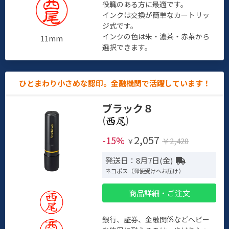
役職のある方に最適です。
インクは交換が簡単なカートリッ
ジ式です。
インクの色は朱・濃茶・赤茶から
11mm
選択できます。
ひとまわり小さめな認印。金融機関で活躍しています！
ブラック８
(
)
2,057
-15%
￥2,420
￥
発送日：8月7日(金)
ネコポス（郵便受けへお届け）
商品詳細・ご注文
銀行、証券、金融関係などヘビー