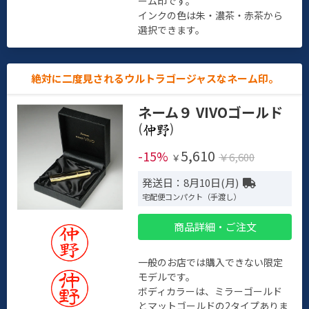
ーム印です。
インクの色は朱・濃茶・赤茶から
選択できます。
絶対に二度見されるウルトラゴージャスなネーム印。
ネーム９ VIVOゴールド
(
)
5,610
-15%
￥6,600
￥
発送日：8月10日(月)
宅配便コンパクト（手渡し）
商品詳細・ご注文
一般のお店では購入できない限定
モデルです。
ボディカラーは、ミラーゴールド
とマットゴールドの2タイプありま