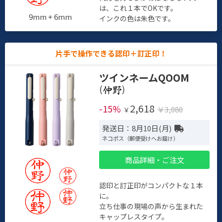
は、これ１本でOKです。
9mm + 6mm
インクの色は朱色です。
片手で操作できる認印＋訂正印！
ツインネームQOOM
(
)
2,618
-15%
￥3,080
￥
発送日：8月10日(月)
ネコポス（郵便受けへお届け）
商品詳細・ご注文
認印と訂正印がコンパクトな１本
に。
立ち仕事の現場の声から生まれた
キャップレスタイプ。