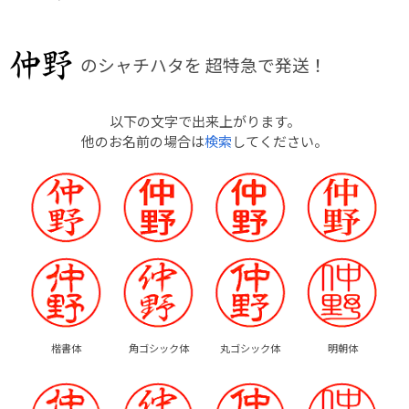
のシャチハタを
超特急で発送！
以下の文字で出来上がります。
他のお名前の場合は
検索
してください。
楷書体
角ゴシック体
丸ゴシック体
明朝体