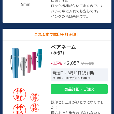
におすすめ
9mm
ロック機構が付いてますので、カ
バンの中に入れても安心です。
インクの色は朱色です。
これ１本で認印＋訂正印！
ペアネーム
(
)
2,057
-15%
￥2,420
￥
発送日：8月10日(月)
ネコポス（郵便受けへお届け）
商品詳細・ご注文
認印と訂正印がひとつになりまし
た！
両方を持ち歩かねばならない人