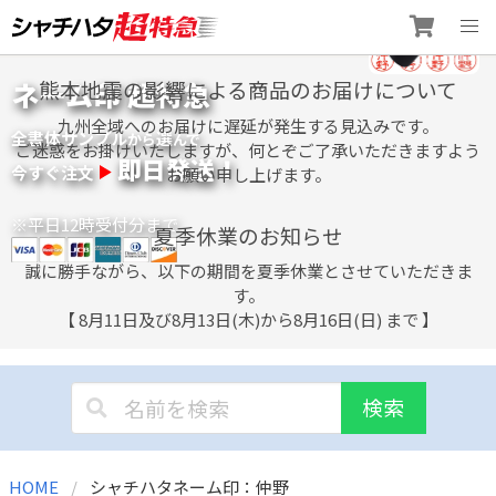
Skip
ネーム印 超特急
熊本地震の影響による商品のお届けについて
to
content
九州全域へのお届けに遅延が発生する見込みです。
全書体サンプル
選
から
んで
ご迷惑をお掛けいたしますが、何とぞご了承いただきますよう
即日発送！
今すぐ注文
お願い申し上げます。
※平日12時受付分まで
夏季休業のお知らせ
誠に勝手ながら、以下の期間を夏季休業とさせていただきま
す。
【 8月11日及び8月13日(木)から8月16日(日) まで 】
検索
HOME
シャチハタネーム印：仲野