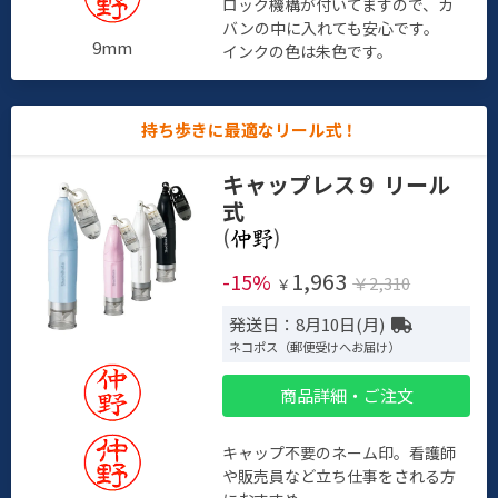
ロック機構が付いてますので、カ
バンの中に入れても安心です。
9mm
インクの色は朱色です。
持ち歩きに最適なリール式！
キャップレス９ リール
式
(
)
1,963
-15%
￥2,310
￥
発送日：8月10日(月)
ネコポス（郵便受けへお届け）
商品詳細・ご注文
キャップ不要のネーム印。看護師
や販売員など立ち仕事をされる方