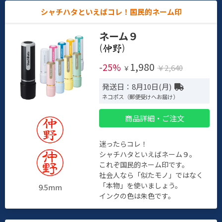
シャチハタといえばコレ！国民的ネーム印
ネーム９
(
)
1,980
-25%
￥2,640
￥
発送日：8月10日(月)
ネコポス（郵便受けへお届け）
商品詳細・ご注文
迷ったらコレ！
シャチハタといえばネーム９。
これぞ国民的ネーム印です。
社会人なら「似たモノ」ではなく
「本物」を使いましょう。
9.5mm
インクの色は朱色です。