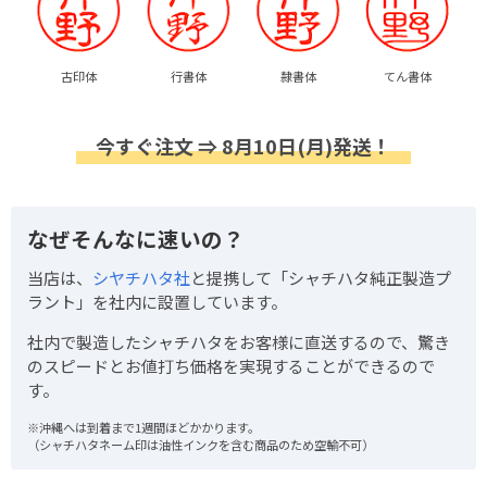
古印体
行書体
隷書体
てん書体
今すぐ注文 ⇒ 8月10日(月)発送！
なぜそんなに速いの？
当店は、
シヤチハタ社
と提携して「シャチハタ純正製造プ
ラント」を社内に設置しています。
社内で製造したシャチハタをお客様に直送するので、驚き
のスピードとお値打ち価格を実現することができるので
す。
※沖縄へは到着まで1週間ほどかかります。
（シャチハタネーム印は油性インクを含む商品のため空輸不可）