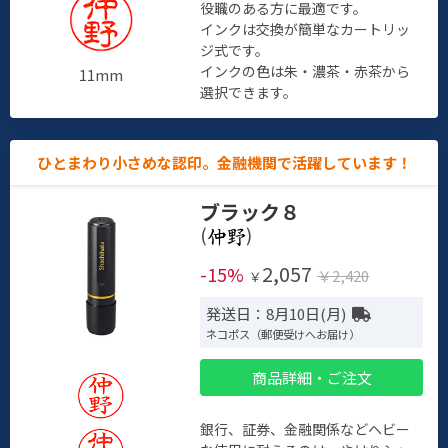
役職のある方に最適です。
インクは交換が簡単なカートリッ
ジ式です。
インクの色は朱・濃茶・赤茶から
11mm
選択できます。
ひとまわり小さめな認印。金融機関で活躍しています！
ブラック８
(
)
2,057
-15%
￥2,420
￥
発送日：8月10日(月)
ネコポス（郵便受けへお届け）
商品詳細・ご注文
銀行、証券、金融関係などヘビー