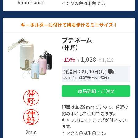
9mm + 6mm
インクの色は朱色です。
キーホルダーに付けて持ち歩けるミニサイズ！
プチネーム
(
)
1,028
-15%
￥1,210
￥
発送日：8月10日(月)
ネコポス（郵便受けへお届け）
商品詳細・ご注文
印面は直径9mmですので、普通の
認め印として使用できます。
キャップにストラップが付いてい
ます。
9mm
インクの色は朱色です。