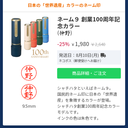
日本の「世界遺産」カラーのネーム印
ネーム９ 創業100周年記
念カラー
(
)
1,980
-25%
￥2,640
￥
発送日：8月10日(月)
ネコポス（郵便受けへお届け）
商品詳細・ご注文
シャチハタといえばネーム９。
国民的ネーム印に日本の「世界遺
産」を象徴するカラーが登場。
9.5mm
シャチハタ創業100周年記念カラー
モデルです。
インクの色は朱色です。