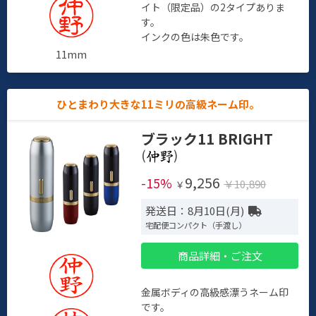
イト（限定品）の2タイプありま
す。
インクの色は朱色です。
11mm
ひとまわり大きな11ミリの高級ネーム印。
ブラック11 BRIGHT
(
)
9,256
-15%
￥10,890
￥
発送日：8月10日(月)
宅配便コンパクト（手渡し）
商品詳細・ご注文
金属ボディの高級感漂うネーム印
です。