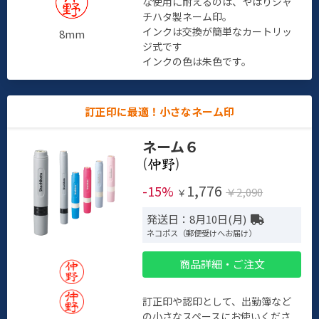
な使用に耐えるのは、やはりシャ
チハタ製ネーム印。
インクは交換が簡単なカートリッ
8mm
ジ式です
インクの色は朱色です。
訂正印に最適！小さなネーム印
ネーム６
(
)
1,776
-15%
￥2,090
￥
発送日：8月10日(月)
ネコポス（郵便受けへお届け）
商品詳細・ご注文
訂正印や認印として、出勤簿など
の小さなスペースにお使いくださ