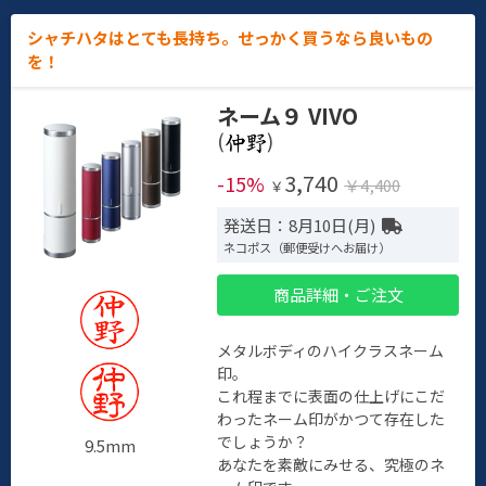
シャチハタはとても長持ち。せっかく買うなら良いもの
を！
ネーム９ VIVO
(
)
3,740
-15%
￥4,400
￥
発送日：8月10日(月)
ネコポス（郵便受けへお届け）
商品詳細・ご注文
メタルボディのハイクラスネーム
印。
これ程までに表面の仕上げにこだ
わったネーム印がかつて存在した
でしょうか？
9.5mm
あなたを素敵にみせる、究極のネ