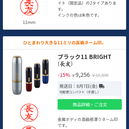
イト（限定品）の2タイプありま
す。
インクの色は朱色です。
11mm
ひとまわり大きな11ミリの高級ネーム印。
ブラック11 BRIGHT
(
)
9,256
-15%
￥10,890
￥
発送日：8月7日(金)
宅配便コンパクト（手渡し）
商品詳細・ご注文
金属ボディの高級感漂うネーム印
です。