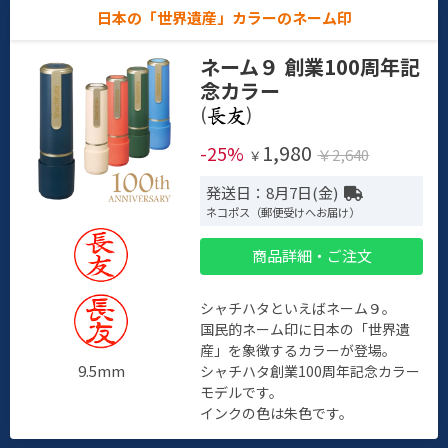
日本の「世界遺産」カラーのネーム印
ネーム９ 創業100周年記
念カラー
(
)
1,980
-25%
￥2,640
￥
発送日：8月7日(金)
ネコポス（郵便受けへお届け）
商品詳細・ご注文
シャチハタといえばネーム９。
国民的ネーム印に日本の「世界遺
産」を象徴するカラーが登場。
9.5mm
シャチハタ創業100周年記念カラー
モデルです。
インクの色は朱色です。