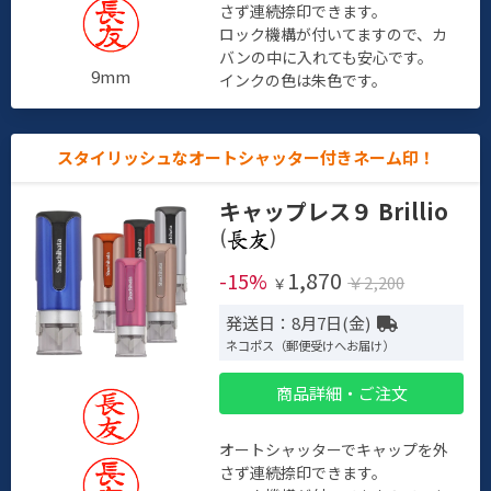
さず連続捺印できます。
ロック機構が付いてますので、カ
バンの中に入れても安心です。
9mm
インクの色は朱色です。
スタイリッシュなオートシャッター付きネーム印！
キャップレス９ Brillio
(
)
1,870
-15%
￥2,200
￥
発送日：8月7日(金)
ネコポス（郵便受けへお届け）
商品詳細・ご注文
オートシャッターでキャップを外
さず連続捺印できます。