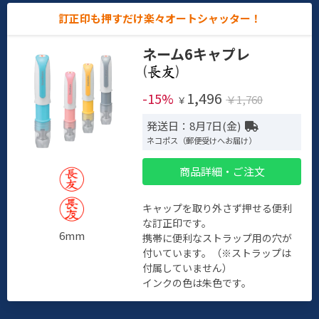
訂正印も押すだけ楽々オートシャッター！
ネーム6キャプレ
(
)
1,496
-15%
￥1,760
￥
発送日：8月7日(金)
ネコポス（郵便受けへお届け）
商品詳細・ご注文
キャップを取り外さず押せる便利
な訂正印です。
6mm
携帯に便利なストラップ用の穴が
付いています。（※ストラップは
付属していません）
インクの色は朱色です。