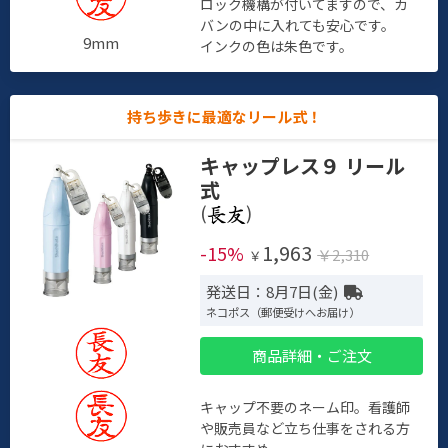
ロック機構が付いてますので、カ
バンの中に入れても安心です。
9mm
インクの色は朱色です。
持ち歩きに最適なリール式！
キャップレス９ リール
式
(
)
1,963
-15%
￥2,310
￥
発送日：8月7日(金)
ネコポス（郵便受けへお届け）
商品詳細・ご注文
キャップ不要のネーム印。看護師
や販売員など立ち仕事をされる方