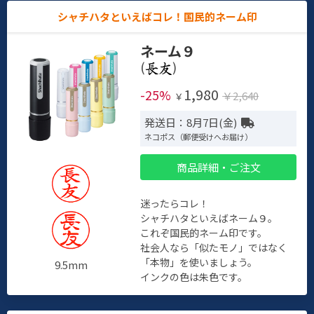
シャチハタといえばコレ！国民的ネーム印
ネーム９
(
)
1,980
-25%
￥2,640
￥
発送日：8月7日(金)
ネコポス（郵便受けへお届け）
商品詳細・ご注文
迷ったらコレ！
シャチハタといえばネーム９。
これぞ国民的ネーム印です。
社会人なら「似たモノ」ではなく
「本物」を使いましょう。
9.5mm
インクの色は朱色です。