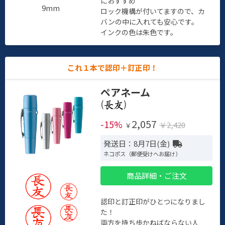
におすすめ
9mm
ロック機構が付いてますので、カ
バンの中に入れても安心です。
インクの色は朱色です。
これ１本で認印＋訂正印！
ペアネーム
(
)
2,057
-15%
￥2,420
￥
発送日：8月7日(金)
ネコポス（郵便受けへお届け）
商品詳細・ご注文
認印と訂正印がひとつになりまし
た！
両方を持ち歩かねばならない人