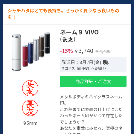
シャチハタはとても長持ち。せっかく買うなら良いもの
を！
ネーム９ VIVO
(
)
3,740
-15%
￥4,400
￥
発送日：8月7日(金)
ネコポス（郵便受けへお届け）
商品詳細・ご注文
メタルボディのハイクラスネーム
印。
これ程までに表面の仕上げにこだ
わったネーム印がかつて存在した
でしょうか？
9.5mm
あなたを素敵にみせる、究極のネ