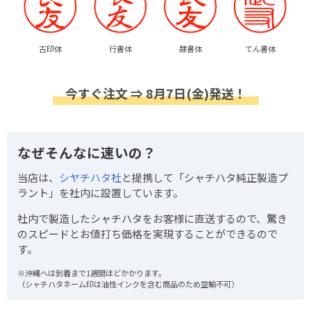
古印体
行書体
隷書体
てん書体
今すぐ注文 ⇒ 8月7日(金)発送！
なぜそんなに速いの？
当店は、
シヤチハタ社
と提携して「シャチハタ純正製造プ
ラント」を社内に設置しています。
社内で製造したシャチハタをお客様に直送するので、驚き
のスピードとお値打ち価格を実現することができるので
す。
※沖縄へは到着まで1週間ほどかかります。
（シャチハタネーム印は油性インクを含む商品のため空輸不可）