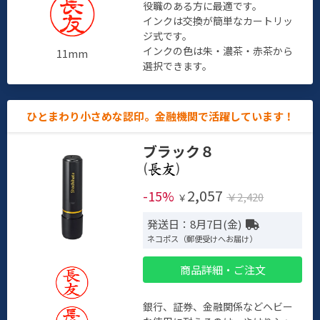
役職のある方に最適です。
インクは交換が簡単なカートリッ
ジ式です。
インクの色は朱・濃茶・赤茶から
11mm
選択できます。
ひとまわり小さめな認印。金融機関で活躍しています！
ブラック８
(
)
2,057
-15%
￥2,420
￥
発送日：8月7日(金)
ネコポス（郵便受けへお届け）
商品詳細・ご注文
銀行、証券、金融関係などヘビー