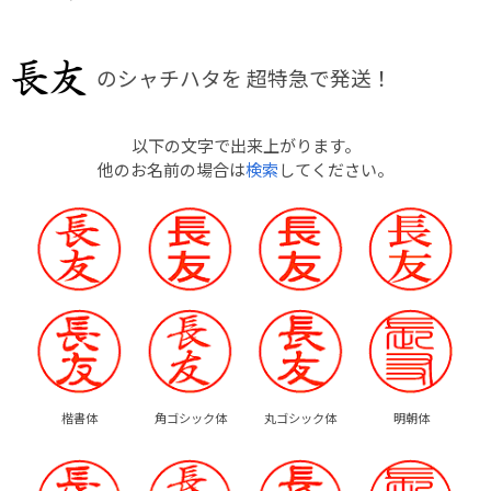
のシャチハタを
超特急で発送！
以下の文字で出来上がります。
他のお名前の場合は
検索
してください。
楷書体
角ゴシック体
丸ゴシック体
明朝体