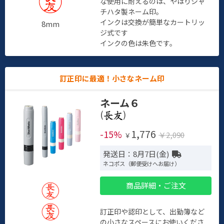
な使用に耐えるのは、やはりシャ
チハタ製ネーム印。
インクは交換が簡単なカートリッ
8mm
ジ式です
インクの色は朱色です。
訂正印に最適！小さなネーム印
ネーム６
(
)
1,776
-15%
￥2,090
￥
発送日：8月7日(金)
ネコポス（郵便受けへお届け）
商品詳細・ご注文
訂正印や認印として、出勤簿など
の小さなスペースにお使いくださ