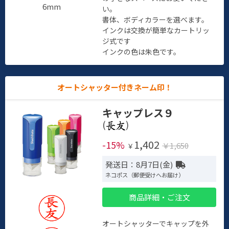
6mm
い。
書体、ボディカラーを選べます。
インクは交換が簡単なカートリッ
ジ式です
インクの色は朱色です。
オートシャッター付きネーム印！
キャップレス９
(
)
1,402
-15%
￥1,650
￥
発送日：8月7日(金)
ネコポス（郵便受けへお届け）
商品詳細・ご注文
オートシャッターでキャップを外