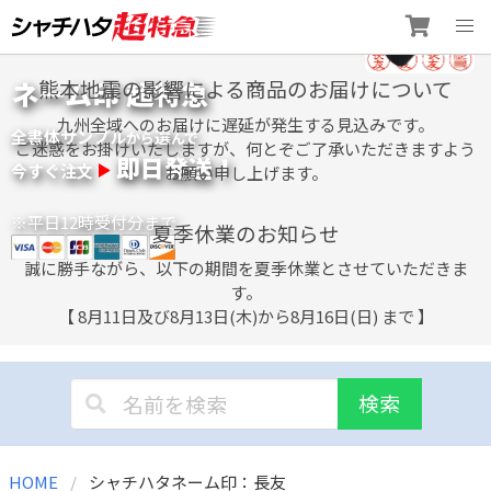
Skip
ネーム印 超特急
熊本地震の影響による商品のお届けについて
to
content
九州全域へのお届けに遅延が発生する見込みです。
全書体サンプル
選
から
んで
ご迷惑をお掛けいたしますが、何とぞご了承いただきますよう
即日発送！
今すぐ注文
お願い申し上げます。
※平日12時受付分まで
夏季休業のお知らせ
誠に勝手ながら、以下の期間を夏季休業とさせていただきま
す。
【 8月11日及び8月13日(木)から8月16日(日) まで 】
検索
HOME
シャチハタネーム印：長友