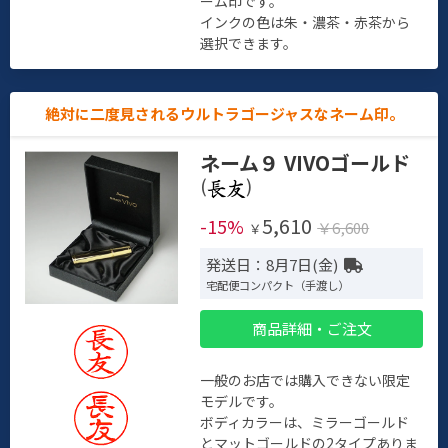
ーム印です。
インクの色は朱・濃茶・赤茶から
選択できます。
絶対に二度見されるウルトラゴージャスなネーム印。
ネーム９ VIVOゴールド
(
)
5,610
-15%
￥6,600
￥
発送日：8月7日(金)
宅配便コンパクト（手渡し）
商品詳細・ご注文
一般のお店では購入できない限定
モデルです。
ボディカラーは、ミラーゴールド
とマットゴールドの2タイプありま