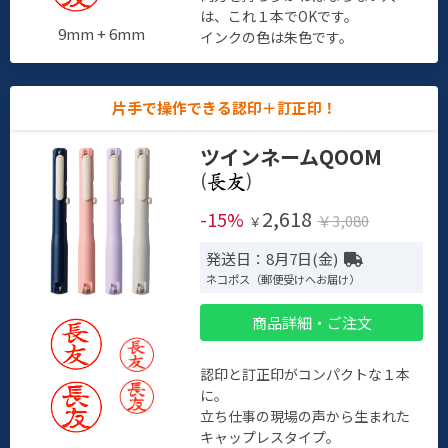
は、これ１本でOKです。
9mm + 6mm
インクの色は朱色です。
片手で操作できる認印＋訂正印！
ツインネームQOOM
(
)
2,618
-15%
￥3,080
￥
発送日：8月7日(金)
ネコポス（郵便受けへお届け）
商品詳細・ご注文
認印と訂正印がコンパクトな１本
に。
立ち仕事の現場の声から生まれた
キャップレスタイプ。