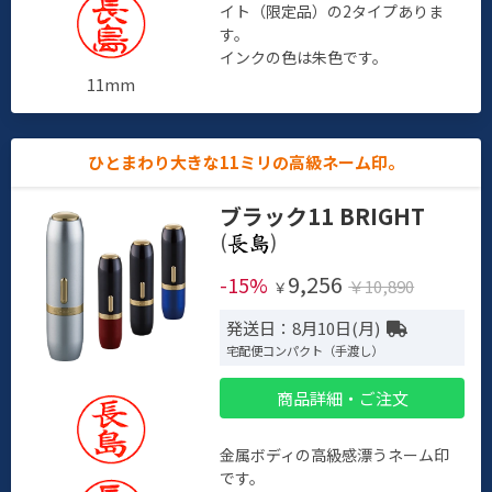
イト（限定品）の2タイプありま
す。
インクの色は朱色です。
11mm
ひとまわり大きな11ミリの高級ネーム印。
ブラック11 BRIGHT
(
)
9,256
-15%
￥10,890
￥
発送日：8月10日(月)
宅配便コンパクト（手渡し）
商品詳細・ご注文
金属ボディの高級感漂うネーム印
です。