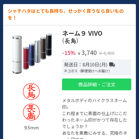
シャチハタはとても長持ち。せっかく買うなら良いもの
を！
ネーム９ VIVO
(
)
3,740
-15%
￥4,400
￥
発送日：8月10日(月)
ネコポス（郵便受けへお届け）
商品詳細・ご注文
メタルボディのハイクラスネーム
印。
これ程までに表面の仕上げにこだ
わったネーム印がかつて存在した
でしょうか？
9.5mm
あなたを素敵にみせる、究極のネ