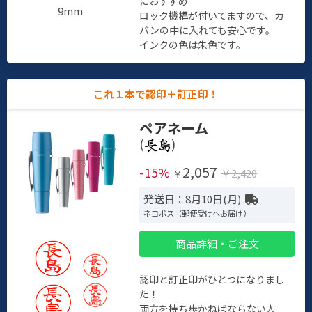
におすすめ
9mm
ロック機構が付いてますので、カ
バンの中に入れても安心です。
インクの色は朱色です。
これ１本で認印＋訂正印！
ペアネーム
(
)
2,057
-15%
￥2,420
￥
発送日：8月10日(月)
ネコポス（郵便受けへお届け）
商品詳細・ご注文
認印と訂正印がひとつになりまし
た！
両方を持ち歩かねばならない人