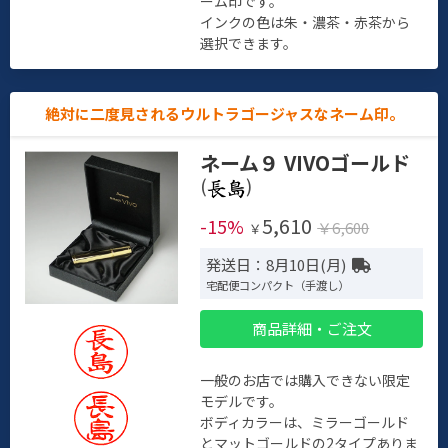
ーム印です。
インクの色は朱・濃茶・赤茶から
選択できます。
絶対に二度見されるウルトラゴージャスなネーム印。
ネーム９ VIVOゴールド
(
)
5,610
-15%
￥6,600
￥
発送日：8月10日(月)
宅配便コンパクト（手渡し）
商品詳細・ご注文
一般のお店では購入できない限定
モデルです。
ボディカラーは、ミラーゴールド
とマットゴールドの2タイプありま