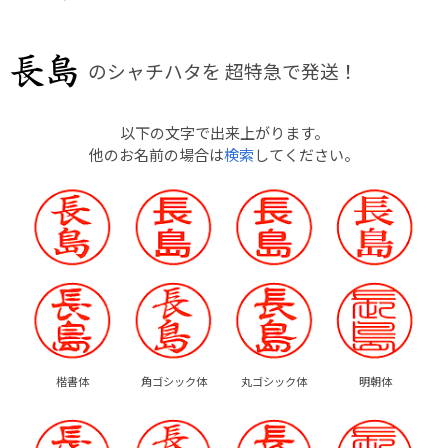
のシャチハタを
超特急で発送！
以下の文字で出来上がります。
他のお名前の場合は
検索
してください。
楷書体
角ゴシック体
丸ゴシック体
明朝体