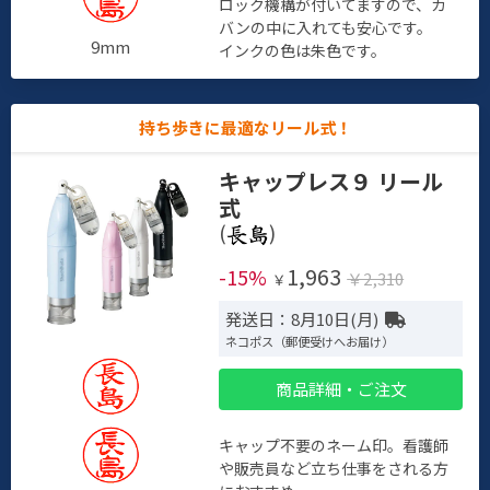
ロック機構が付いてますので、カ
バンの中に入れても安心です。
9mm
インクの色は朱色です。
持ち歩きに最適なリール式！
キャップレス９ リール
式
(
)
1,963
-15%
￥2,310
￥
発送日：8月10日(月)
ネコポス（郵便受けへお届け）
商品詳細・ご注文
キャップ不要のネーム印。看護師
や販売員など立ち仕事をされる方