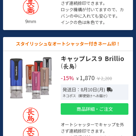
さず連続捺印できます。
ロック機構が付いてますので、カ
バンの中に入れても安心です。
9mm
インクの色は朱色です。
スタイリッシュなオートシャッター付きネーム印！
キャップレス９ Brillio
(
)
1,870
-15%
￥2,200
￥
発送日：8月10日(月)
ネコポス（郵便受けへお届け）
商品詳細・ご注文
オートシャッターでキャップを外
さず連続捺印できます。