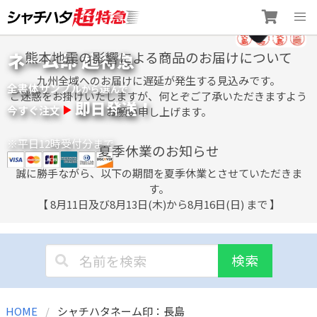
Skip
ネーム印 超特急
熊本地震の影響による商品のお届けについて
to
content
九州全域へのお届けに遅延が発生する見込みです。
全書体サンプル
選
から
んで
ご迷惑をお掛けいたしますが、何とぞご了承いただきますよう
即日発送！
今すぐ注文
お願い申し上げます。
※平日12時受付分まで
夏季休業のお知らせ
誠に勝手ながら、以下の期間を夏季休業とさせていただきま
す。
【 8月11日及び8月13日(木)から8月16日(日) まで 】
検索
HOME
シャチハタネーム印：長島