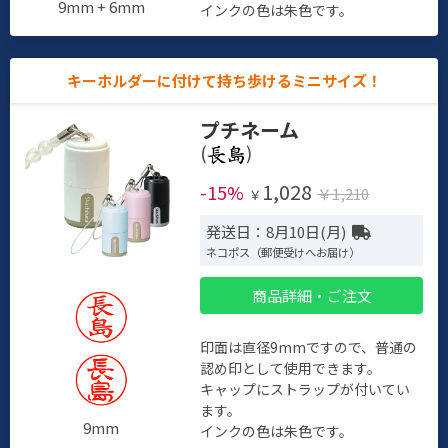
9mm + 6mm
インクの色は朱色です。
キーホルダーに付けて持ち歩けるミニサイズ！
プチネーム
(
)
1,028
-15%
￥1,210
￥
発送日：8月10日(月)
ネコポス（郵便受けへお届け）
商品詳細・ご注文
印面は直径9mmですので、普通の
認め印として使用できます。
キャップにストラップが付いてい
ます。
9mm
インクの色は朱色です。