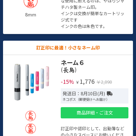
な使用に耐えるのは、やはりシャ
チハタ製ネーム印。
インクは交換が簡単なカートリッ
8mm
ジ式です
インクの色は朱色です。
訂正印に最適！小さなネーム印
ネーム６
(
)
1,776
-15%
￥2,090
￥
発送日：8月10日(月)
ネコポス（郵便受けへお届け）
商品詳細・ご注文
訂正印や認印として、出勤簿など
の小さなスペースにお使いくださ