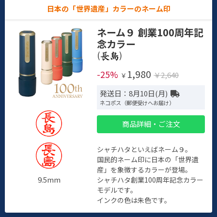
日本の「世界遺産」カラーのネーム印
ネーム９ 創業100周年記
念カラー
(
)
1,980
-25%
￥2,640
￥
発送日：8月10日(月)
ネコポス（郵便受けへお届け）
商品詳細・ご注文
シャチハタといえばネーム９。
国民的ネーム印に日本の「世界遺
産」を象徴するカラーが登場。
9.5mm
シャチハタ創業100周年記念カラー
モデルです。
インクの色は朱色です。