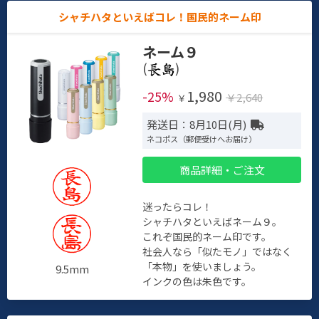
シャチハタといえばコレ！国民的ネーム印
ネーム９
(
)
1,980
-25%
￥2,640
￥
発送日：8月10日(月)
ネコポス（郵便受けへお届け）
商品詳細・ご注文
迷ったらコレ！
シャチハタといえばネーム９。
これぞ国民的ネーム印です。
社会人なら「似たモノ」ではなく
「本物」を使いましょう。
9.5mm
インクの色は朱色です。