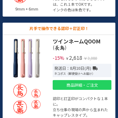
は、これ１本でOKです。
9mm + 6mm
インクの色は朱色です。
片手で操作できる認印＋訂正印！
ツインネームQOOM
(
)
2,618
-15%
￥3,080
￥
発送日：8月10日(月)
ネコポス（郵便受けへお届け）
商品詳細・ご注文
認印と訂正印がコンパクトな１本
に。
立ち仕事の現場の声から生まれた
キャップレスタイプ。