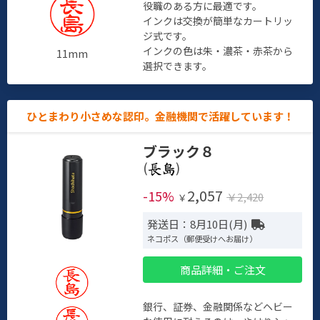
役職のある方に最適です。
インクは交換が簡単なカートリッ
ジ式です。
インクの色は朱・濃茶・赤茶から
11mm
選択できます。
ひとまわり小さめな認印。金融機関で活躍しています！
ブラック８
(
)
2,057
-15%
￥2,420
￥
発送日：8月10日(月)
ネコポス（郵便受けへお届け）
商品詳細・ご注文
銀行、証券、金融関係などヘビー