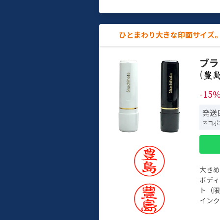
ひとまわり大きな印面サイズ。
ブラ
(
-15
発送日
ネコポ
大き
ボデ
ト（限
インク