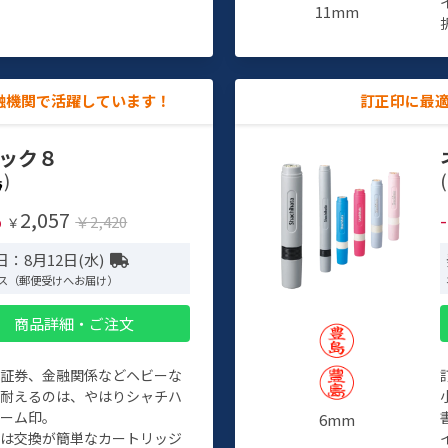
11mm
融機関で活躍しています！
訂正印に最
ック８
)
(
2,057
%
￥2,420
￥
：8月12日(水)
ス（郵便受けへお届け）
商品詳細・ご注文
、証券、金融関係などヘビーな
に耐えるのは、やはりシャチハ
ネーム印。
6mm
クは交換が簡単なカートリッジ