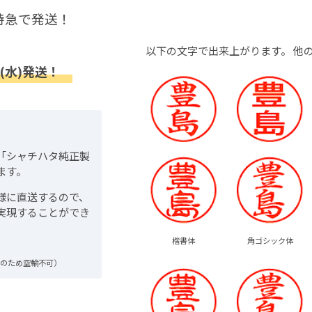
特急で発送！
以下の文字で出来上がります。
他
(水)発送！
「シャチハタ純正製
ます。
様に直送するので、
実現することができ
楷書体
角ゴシック体
品のため空輸不可）