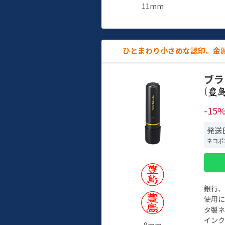
11mm
ひとまわり小さめな認印。金
ブラ
(
-15
発送日
ネコポ
銀行
使用
タ製
イン
8mm