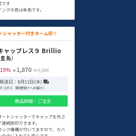
式です
インクの色は朱色です。
トシャッター付きネーム印！
キャップレス９ Brillio
)
1,870
-15%
￥2,200
￥
発送日：8月12日(水)
ネコポス（郵便受けへお届け）
商品詳細・ご注文
オートシャッターでキャップを外さ
ず連続捺印できます。
ロック機構が付いてますので、カバ
ンの中に入れても安心です。