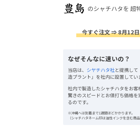
のシャチハタを
超
今すぐ注文 ⇒ 8月12日
なぜそんなに速いの？
当店は、
シヤチハタ社
と提携して
造プラント」を社内に設置してい
社内で製造したシャチハタをお客
驚きのスピードとお値打ち価格を
るのです。
※沖縄へは到着まで1週間ほどかかります。
（シャチハタネーム印は油性インクを含む商