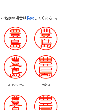
のお名前の場合は
検索
してください。
丸ゴシック体
明朝体