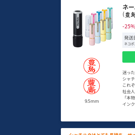
ネー
(
-25
発送日
ネコポ
迷っ
シャ
これ
社会
「本
9.5mm
インク
シャチハタはとても長持ち。せ