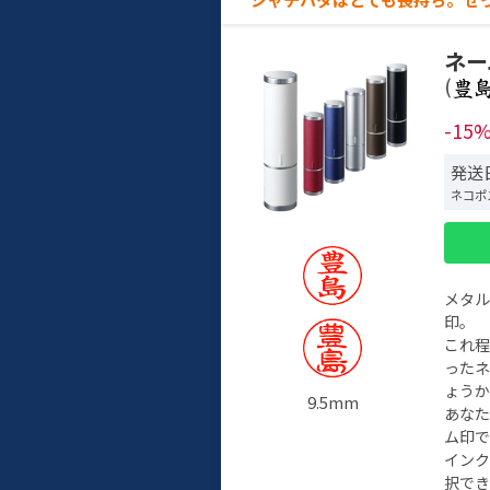
ネー
(
-15
発送日
ネコポ
メタ
印。
これ
った
ょう
9.5mm
あな
ム印で
イン
択でき