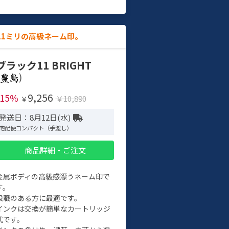
11ミリの高級ネーム印。
ブラック11 BRIGHT
)
9,256
-15%
￥10,890
￥
発送日：8月12日(水)
宅配便コンパクト（手渡し）
商品詳細・ご注文
金属ボディの高級感漂うネーム印で
す。
役職のある方に最適です。
インクは交換が簡単なカートリッジ
式です。