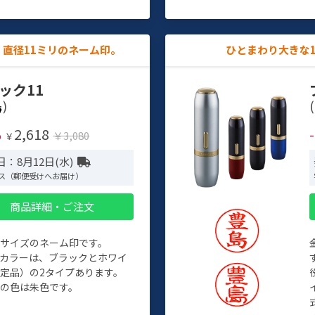
直径11ミリのネーム印。
ひとまわり大きな
ック11
)
(
2,618
%
￥3,080
￥
：8月12日(水)
ス（郵便受けへお届け）
商品詳細・ご注文
めサイズのネーム印です。
ィカラーは、ブラックとホワイ
定品）の2タイプあります。
の色は朱色です。