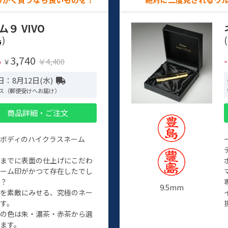
ム９ VIVO
)
(
3,740
%
￥4,400
￥
：8月12日(水)
ス（郵便受けへお届け）
商品詳細・ご注文
ルボディのハイクラスネーム
程までに表面の仕上げにこだわ
ネーム印がかつて存在したでし
か？
9.5mm
たを素敵にみせる、究極のネー
す。
クの色は朱・濃茶・赤茶から選
ます。