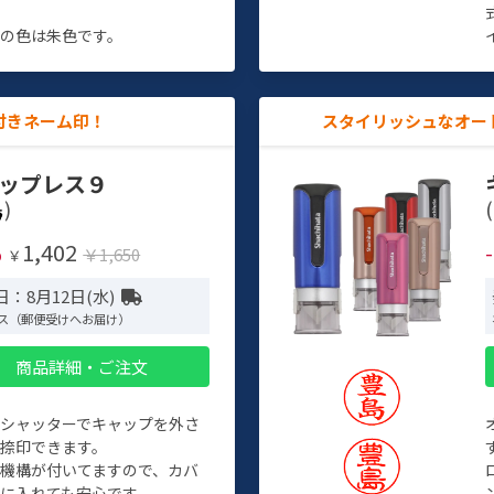
す
の色は朱色です。
付きネーム印！
スタイリッシュなオー
ップレス９
)
(
1,402
%
￥1,650
￥
：8月12日(水)
ス（郵便受けへお届け）
商品詳細・ご注文
トシャッターでキャップを外さ
捺印できます。
機構が付いてますので、カバ
に入れても安心です。