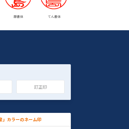
隷書体
てん書体
訂正印
産」カラーのネーム印