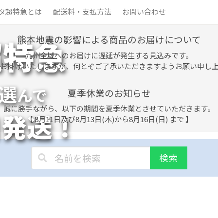
タ超特急とは
配送料・支払方法
お問い合わせ
熊本地震の影響による商品のお届けについて
超特急
九州全域へのお届けに遅延が発生する見込みです。
お掛けいたしますが、何とぞご了承いただきますようお願い申し
選
んで
夏季休業のお知らせ
誠に勝手ながら、以下の期間を夏季休業とさせていただきます。
日発送！
【 8月11日及び8月13日(木)から8月16日(日) まで 】
検索