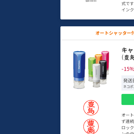
式で
インク
オートシャッター
キャ
(
-15
発送日
ネコポ
オー
ず連続
ロック
ンの中