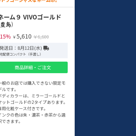
ネーム９ VIVOゴールド
)
5,610
-15%
￥6,600
￥
発送日：8月12日(水)
宅配便コンパクト（手渡し）
商品詳細・ご注文
一般のお店では購入できない限定モ
デルです。
ボディカラーは、ミラーゴールドと
マットゴールドの2タイプあります。
専用化粧ケース付きです。
インクの色は朱・濃茶・赤茶から選
択できます。