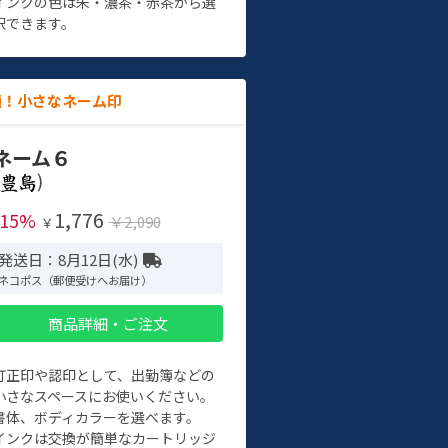
インクの色は朱・濃茶・赤茶から選
択できます。
適！小さなネーム印
ネーム６
)
1,776
-15%
￥2,090
￥
発送日：8月12日(水)
ネコポス（郵便受けへお届け）
商品詳細・ご注文
訂正印や認印として、出勤簿などの
小さなスペースにお使いください。
書体、ボディカラーを選べます。
インクは交換が簡単なカートリッジ