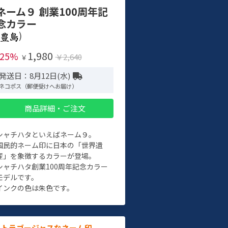
ネーム９ 創業100周年記
念カラー
)
1,980
-25%
￥2,640
￥
発送日：8月12日(水)
ネコポス（郵便受けへお届け）
商品詳細・ご注文
シャチハタといえばネーム９。
国民的ネーム印に日本の「世界遺
産」を象徴するカラーが登場。
シャチハタ創業100周年記念カラー
モデルです。
インクの色は朱色です。
ルトラゴージャスなネーム印。