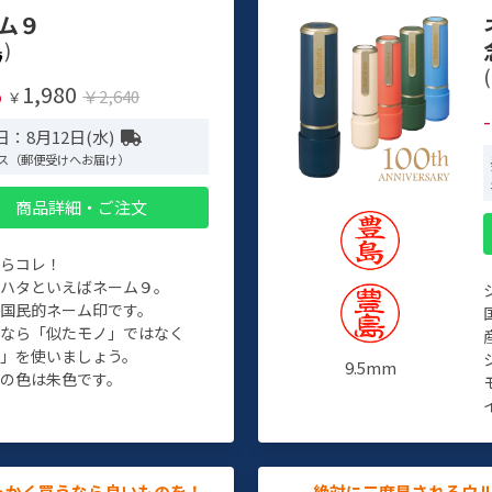
ム９
)
(
1,980
%
￥2,640
￥
：8月12日(水)
ス（郵便受けへお届け）
商品詳細・ご注文
たらコレ！
チハタといえばネーム９。
ぞ国民的ネーム印です。
人なら「似たモノ」ではなく
物」を使いましょう。
9.5mm
の色は朱色です。
っかく買うなら良いものを！
絶対に二度見されるウ