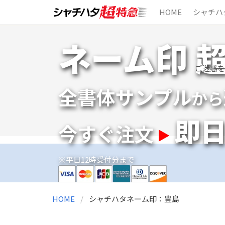
HOME
シャチハ
Skip
ネーム印 
to
content
ご迷惑を
全書体サンプル
から
即
今すぐ注文
※平日12時受付分まで
HOME
シャチハタネーム印：豊島