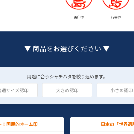
古印体
行書体
▼ 商品をお選びください ▼
用途に合うシャチハタを絞り込めます。
普通サイズ認印
大きめ認印
小さめ認印
レ！国民的ネーム印
日本の「世界遺