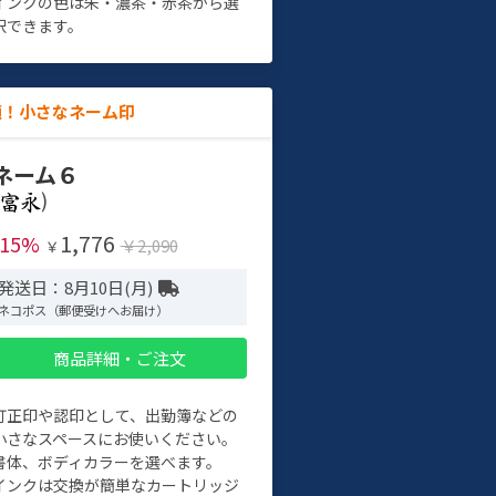
インクの色は朱・濃茶・赤茶から選
択できます。
適！小さなネーム印
ネーム６
)
1,776
-15%
￥2,090
￥
発送日：8月10日(月)
ネコポス（郵便受けへお届け）
商品詳細・ご注文
訂正印や認印として、出勤簿などの
小さなスペースにお使いください。
書体、ボディカラーを選べます。
インクは交換が簡単なカートリッジ