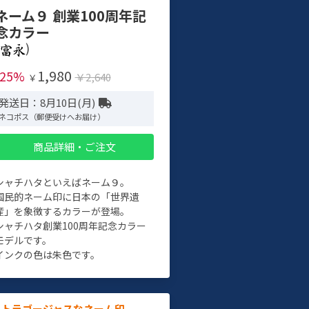
ネーム９ 創業100周年記
念カラー
)
1,980
-25%
￥2,640
￥
発送日：8月10日(月)
ネコポス（郵便受けへお届け）
商品詳細・ご注文
シャチハタといえばネーム９。
国民的ネーム印に日本の「世界遺
産」を象徴するカラーが登場。
シャチハタ創業100周年記念カラー
モデルです。
インクの色は朱色です。
ルトラゴージャスなネーム印。