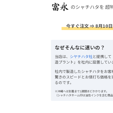
のシャチハタを
超
今すぐ注文 ⇒ 8月10日
なぜそんなに速いの？
当店は、
シヤチハタ社
と提携して
造プラント」を社内に設置してい
社内で製造したシャチハタをお客
驚きのスピードとお値打ち価格を
るのです。
※沖縄へは到着まで1週間ほどかかります。
（シャチハタネーム印は油性インクを含む商