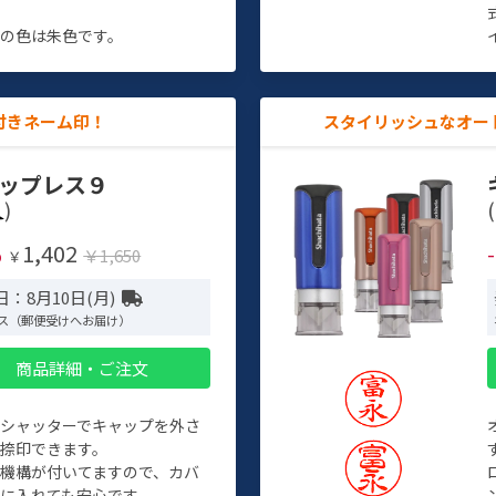
す
の色は朱色です。
付きネーム印！
スタイリッシュなオー
ップレス９
)
(
1,402
%
￥1,650
￥
：8月10日(月)
ス（郵便受けへお届け）
商品詳細・ご注文
トシャッターでキャップを外さ
捺印できます。
機構が付いてますので、カバ
に入れても安心です。