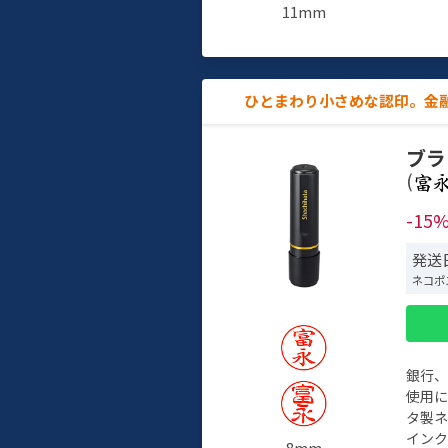
11mm
ひとまわり小さめな認印。金
ブラ
(
-15
発送日
ネコポ
銀行
使用
タ製
イン
8mm