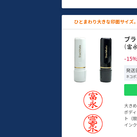
ひとまわり大きな印面サイズ。
ブラ
(
-15
発送日
ネコポ
大き
ボデ
ト（限
インク