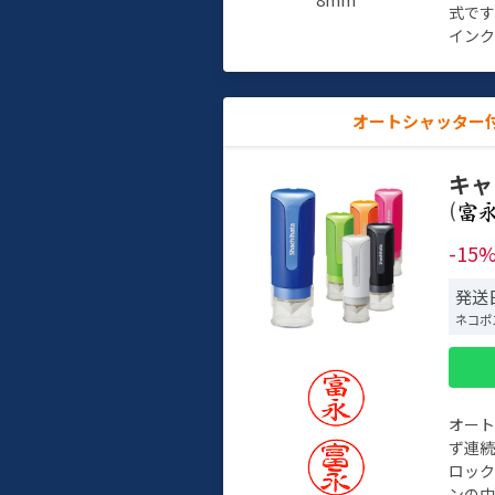
式で
インク
オートシャッター
キャ
(
-15
発送日
ネコポ
オー
ず連続
ロック
ンの中