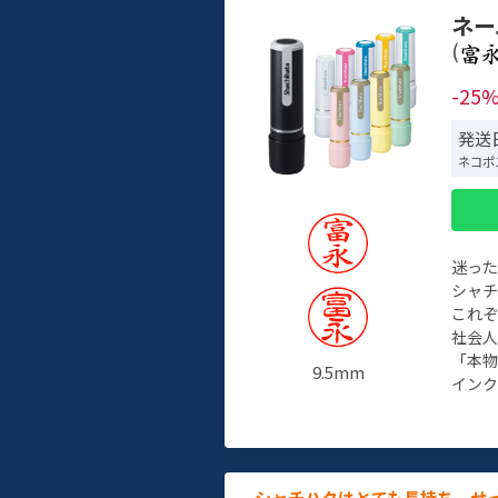
ネー
(
-25
発送日
ネコポ
迷っ
シャ
これ
社会
「本
9.5mm
インク
シャチハタはとても長持ち。せ