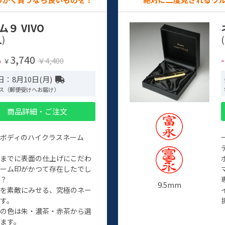
ム９ VIVO
)
(
3,740
%
￥4,400
￥
：8月10日(月)
ス（郵便受けへお届け）
商品詳細・ご注文
ルボディのハイクラスネーム
程までに表面の仕上げにこだわ
ネーム印がかつて存在したでし
か？
9.5mm
たを素敵にみせる、究極のネー
す。
クの色は朱・濃茶・赤茶から選
ます。