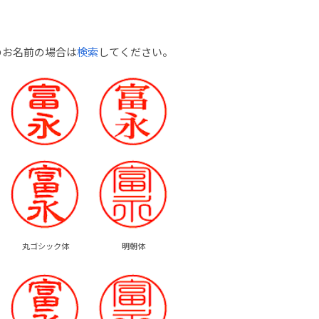
のお名前の場合は
検索
してください。
丸ゴシック体
明朝体