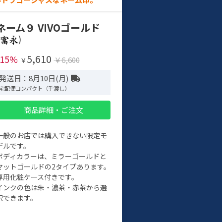
ネーム９ VIVOゴールド
)
5,610
-15%
￥6,600
￥
発送日：8月10日(月)
宅配便コンパクト（手渡し）
商品詳細・ご注文
一般のお店では購入できない限定モ
デルです。
ボディカラーは、ミラーゴールドと
マットゴールドの2タイプあります。
専用化粧ケース付きです。
インクの色は朱・濃茶・赤茶から選
択できます。