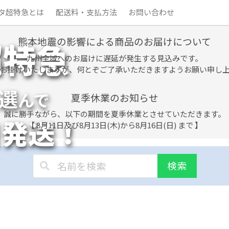
タ超特急とは
配送料・支払方法
お問い合わせ
熊本地震の影響による商品のお届けについて
超特急
九州全域へのお届けに遅延が発生する見込みです。
お掛けいたしますが、何とぞご了承いただきますようお願い申し
選
んで
夏季休業のお知らせ
誠に勝手ながら、以下の期間を夏季休業とさせていただきます。
日発送！
【 8月11日及び8月13日(木)から8月16日(日) まで 】
検索