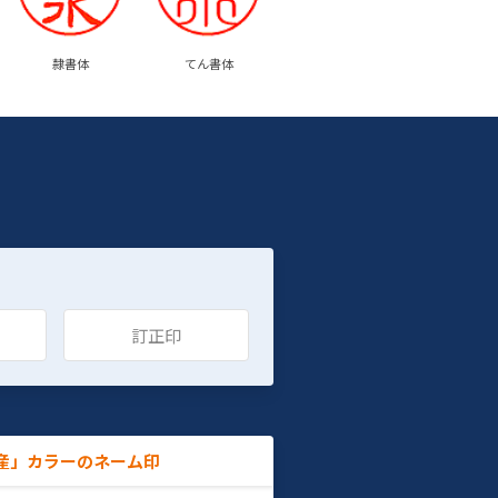
隷書体
てん書体
訂正印
産」カラーのネーム印