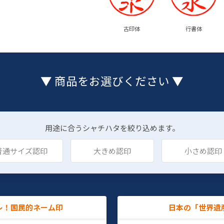
古印体
行書体
▼ 商品をお選びください ▼
用途に合うシャチハタを絞り込めます。
普通サイズ認印
大きめ認印
小さめ認印
レ！国民的ネーム印
日本の「世界遺