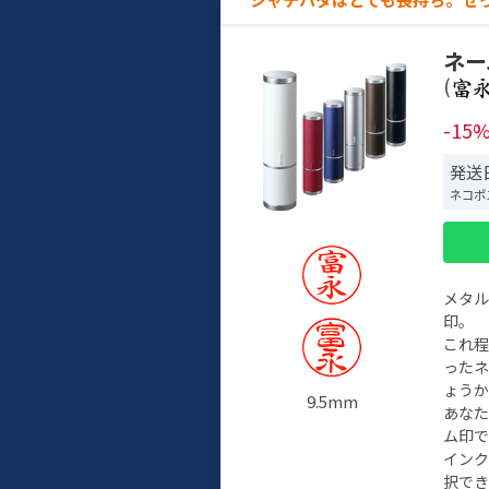
ネー
(
-15
発送日
ネコポ
メタ
印。
これ
った
ょう
9.5mm
あな
ム印で
イン
択でき