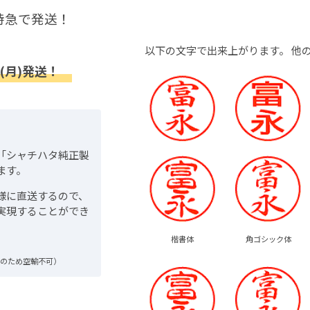
特急で発送！
以下の文字で出来上がります。
他
(月)発送！
「シャチハタ純正製
ます。
様に直送するので、
実現することができ
楷書体
角ゴシック体
品のため空輸不可）