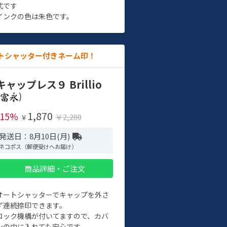
式です
インクの色は朱色です。
トシャッター付きネーム印！
キャップレス９ Brillio
)
1,870
-15%
￥2,200
￥
発送日：8月10日(月)
ネコポス（郵便受けへお届け）
商品詳細・ご注文
オートシャッターでキャップを外さ
ず連続捺印できます。
ロック機構が付いてますので、カバ
ンの中に入れても安心です。