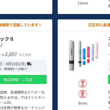
11mm
融機関で活躍しています！
訂正印に最
ック８
)
(
2,057
%
￥2,420
￥
：8月10日(月)
ス（郵便受けへお届け）
商品詳細・ご注文
、証券、金融関係などヘビーな
に耐えるのは、やはりシャチハ
ネーム印。
6mm
クは交換が簡単なカートリッジ