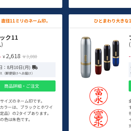
直径11ミリのネーム印。
ひとまわり大きな
ック11
)
(
2,618
%
￥3,080
￥
：8月10日(月)
ス（郵便受けへお届け）
商品詳細・ご注文
めサイズのネーム印です。
ィカラーは、ブラックとホワイ
定品）の2タイプあります。
の色は朱色です。