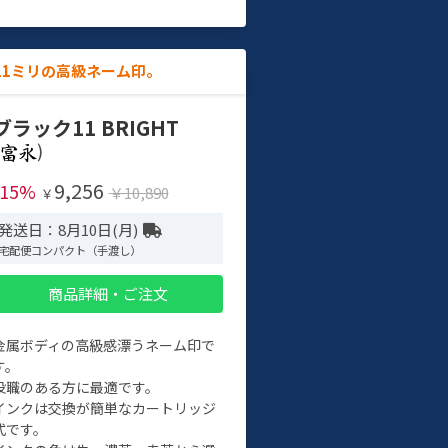
11ミリの高級ネーム印。
ブラック11 BRIGHT
)
9,256
-15%
￥10,890
￥
発送日：8月10日(月)
宅配便コンパクト（手渡し）
商品詳細・ご注文
金属ボディの高級感漂うネーム印で
す。
役職のある方に最適です。
インクは交換が簡単なカートリッジ
式です。