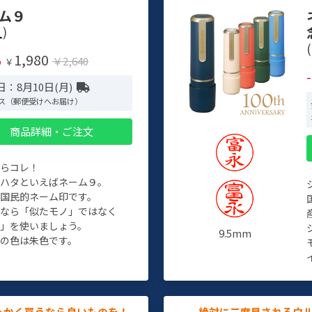
ム９
)
(
1,980
%
￥2,640
￥
：8月10日(月)
ス（郵便受けへお届け）
商品詳細・ご注文
たらコレ！
チハタといえばネーム９。
ぞ国民的ネーム印です。
人なら「似たモノ」ではなく
物」を使いましょう。
9.5mm
の色は朱色です。
っかく買うなら良いものを！
絶対に二度見されるウ