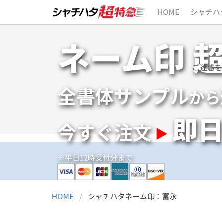
HOME
シャチハ
Skip
ネーム印 
to
content
ご迷惑を
全書体サンプル
から
即
今すぐ注文
※平日12時受付分まで
HOME
シャチハタネーム印：富永