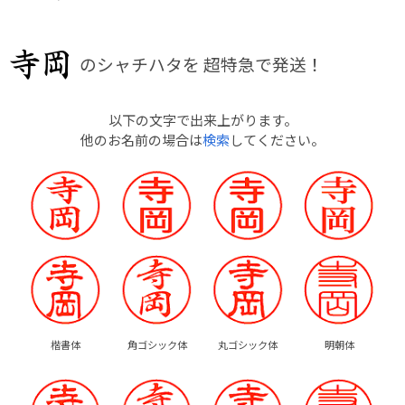
のシャチハタを
超特急で発送！
以下の文字で出来上がります。
他のお名前の場合は
検索
してください。
楷書体
角ゴシック体
丸ゴシック体
明朝体