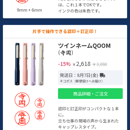
は、これ１本でOKです。
9mm + 6mm
インクの色は朱色です。
片手で操作できる認印＋訂正印！
ツインネームQOOM
(
)
2,618
-15%
￥3,080
￥
発送日：8月7日(金)
ネコポス（郵便受けへお届け）
商品詳細・ご注文
認印と訂正印がコンパクトな１本
に。
立ち仕事の現場の声から生まれた
キャップレスタイプ。