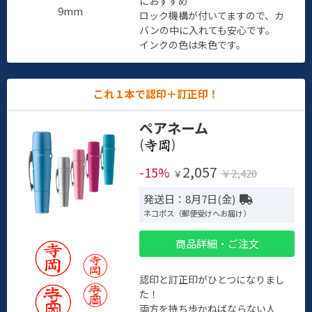
におすすめ
9mm
ロック機構が付いてますので、カ
バンの中に入れても安心です。
インクの色は朱色です。
これ１本で認印＋訂正印！
ペアネーム
(
)
2,057
-15%
￥2,420
￥
発送日：8月7日(金)
ネコポス（郵便受けへお届け）
商品詳細・ご注文
認印と訂正印がひとつになりまし
た！
両方を持ち歩かねばならない人