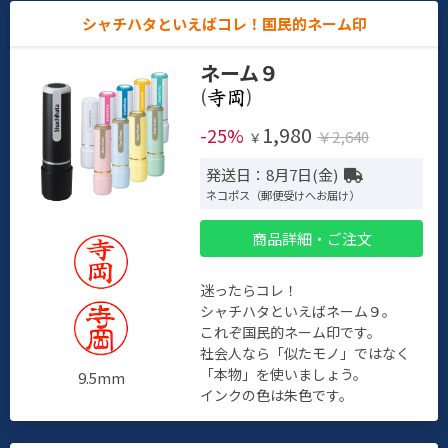
シャチハタといえばコレ！国民的ネーム印
ネーム９
(
)
1,980
-25%
￥2,640
￥
発送日：8月7日(金)
ネコポス（郵便受けへお届け）
商品詳細・ご注文
迷ったらコレ！
シャチハタといえばネーム９。
これぞ国民的ネーム印です。
社会人なら「似たモノ」ではなく
「本物」を使いましょう。
9.5mm
インクの色は朱色です。