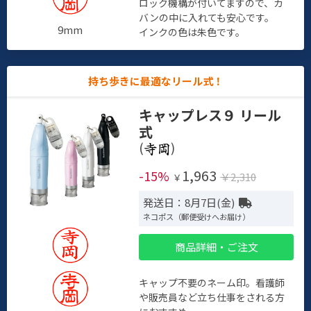
ロック機構が付いてますので、カ
バンの中に入れても安心です。
9mm
インクの色は朱色です。
持ち歩きに最適なリール式！
キャップレス９ リール
式
(
)
1,963
-15%
￥2,310
￥
発送日：8月7日(金)
ネコポス（郵便受けへお届け）
商品詳細・ご注文
キャップ不要のネーム印。看護師
や販売員など立ち仕事をされる方