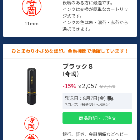
役職のある方に最適です。
インクは交換が簡単なカートリッ
ジ式です。
インクの色は朱・濃茶・赤茶から
11mm
選択できます。
ひとまわり小さめな認印。金融機関で活躍しています！
ブラック８
(
)
2,057
-15%
￥2,420
￥
発送日：8月7日(金)
ネコポス（郵便受けへお届け）
商品詳細・ご注文
銀行、証券、金融関係などヘビー