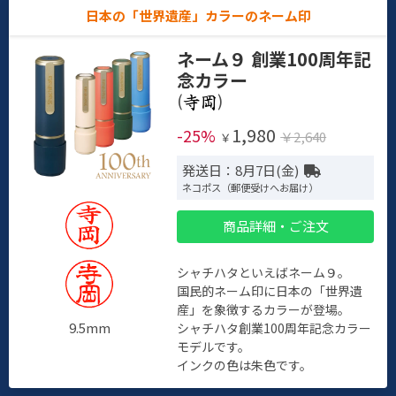
日本の「世界遺産」カラーのネーム印
ネーム９ 創業100周年記
念カラー
(
)
1,980
-25%
￥2,640
￥
発送日：8月7日(金)
ネコポス（郵便受けへお届け）
商品詳細・ご注文
シャチハタといえばネーム９。
国民的ネーム印に日本の「世界遺
産」を象徴するカラーが登場。
9.5mm
シャチハタ創業100周年記念カラー
モデルです。
インクの色は朱色です。