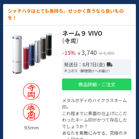
シャチハタはとても長持ち。せっかく買うなら良いもの
を！
ネーム９ VIVO
(
)
3,740
-15%
￥4,400
￥
発送日：8月7日(金)
ネコポス（郵便受けへお届け）
商品詳細・ご注文
メタルボディのハイクラスネーム
印。
これ程までに表面の仕上げにこだ
わったネーム印がかつて存在した
でしょうか？
9.5mm
あなたを素敵にみせる、究極のネ