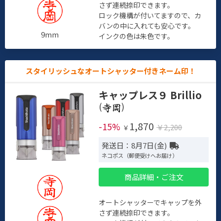
さず連続捺印できます。
ロック機構が付いてますので、カ
バンの中に入れても安心です。
9mm
インクの色は朱色です。
スタイリッシュなオートシャッター付きネーム印！
キャップレス９ Brillio
(
)
1,870
-15%
￥2,200
￥
発送日：8月7日(金)
ネコポス（郵便受けへお届け）
商品詳細・ご注文
オートシャッターでキャップを外
さず連続捺印できます。