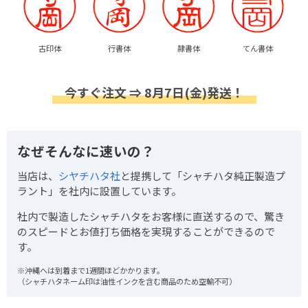
古印体
行書体
隷書体
てん書体
今すぐ注文 ⇒ 8月7日(金)発送！
なぜそんなに速いの？
当店は、
シヤチハタ社
と提携して「シャチハタ純正製造プ
ラント」を社内に設置しています。
社内で製造したシャチハタをお客様に直送するので、驚き
のスピードとお値打ち価格を実現することができるので
す。
※沖縄へは到着まで1週間ほどかかります。
（シャチハタネーム印は油性インクを含む商品のため空輸不可）