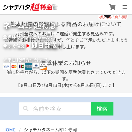
Skip
ネーム印 超特急
熊本地震の影響による商品のお届けについて
to
content
九州全域へのお届けに遅延が発生する見込みです。
全書体サンプル
選
から
んで
ご迷惑をお掛けいたしますが、何とぞご了承いただきますよう
即日発送！
今すぐ注文
お願い申し上げます。
※平日12時受付分まで
夏季休業のお知らせ
誠に勝手ながら、以下の期間を夏季休業とさせていただきま
す。
【 8月11日及び8月13日(木)から8月16日(日) まで 】
検索
HOME
シャチハタネーム印：寺岡