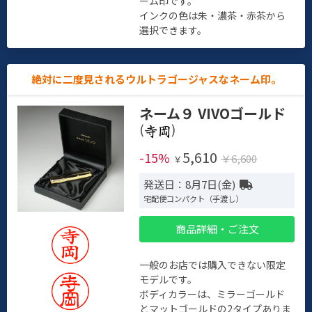
ーム印です。
インクの色は朱・濃茶・赤茶から
選択できます。
絶対に二度見されるウルトラゴージャスなネーム印。
ネーム９ VIVOゴールド
(
)
5,610
-15%
￥6,600
￥
発送日：8月7日(金)
宅配便コンパクト（手渡し）
商品詳細・ご注文
一般のお店では購入できない限定
モデルです。
ボディカラーは、ミラーゴールド
とマットゴールドの2タイプありま