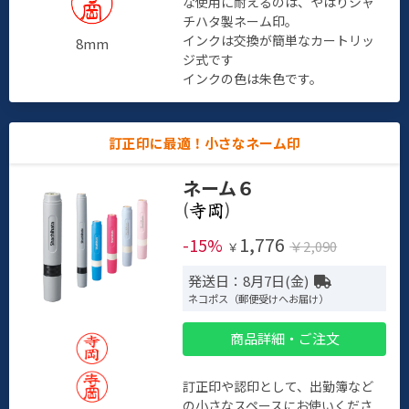
な使用に耐えるのは、やはりシャ
チハタ製ネーム印。
インクは交換が簡単なカートリッ
8mm
ジ式です
インクの色は朱色です。
訂正印に最適！小さなネーム印
ネーム６
(
)
1,776
-15%
￥2,090
￥
発送日：8月7日(金)
ネコポス（郵便受けへお届け）
商品詳細・ご注文
訂正印や認印として、出勤簿など
の小さなスペースにお使いくださ