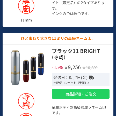
イト（限定品）の2タイプありま
す。
インクの色は朱色です。
11mm
ひとまわり大きな11ミリの高級ネーム印。
ブラック11 BRIGHT
(
)
9,256
-15%
￥10,890
￥
発送日：8月7日(金)
宅配便コンパクト（手渡し）
商品詳細・ご注文
金属ボディの高級感漂うネーム印
です。