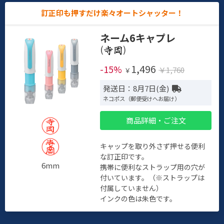
訂正印も押すだけ楽々オートシャッター！
ネーム6キャプレ
(
)
1,496
-15%
￥1,760
￥
発送日：8月7日(金)
ネコポス（郵便受けへお届け）
商品詳細・ご注文
キャップを取り外さず押せる便利
な訂正印です。
6mm
携帯に便利なストラップ用の穴が
付いています。（※ストラップは
付属していません）
インクの色は朱色です。