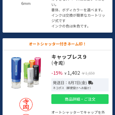
6mm
い。
書体、ボディカラーを選べます。
インクは交換が簡単なカートリッ
ジ式です
インクの色は朱色です。
オートシャッター付きネーム印！
キャップレス９
(
)
1,402
-15%
￥1,650
￥
発送日：8月7日(金)
ネコポス（郵便受けへお届け）
商品詳細・ご注文
オートシャッターでキャップを外