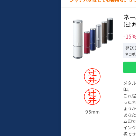
ネー
(
-15
発送
ネコポ
メタ
印。
これ
った
ょう
9.5mm
あな
ム印で
イン
択でき