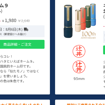
ム９
)
(
1,980
%
￥2,640
￥
日：8月6日(木)
ス（郵便受けへお届け）
商品詳細・ご注文
たらコレ！
チハタといえばネーム９。
ぞ国民的ネーム印です。
人なら「似たモノ」ではなく
物」を使いましょう。
9.5mm
の色は朱色です。
っかく買うなら良いものを！
絶対に二度見されるウ