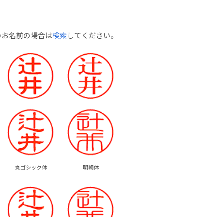
のお名前の場合は
検索
してください。
丸ゴシック体
明朝体