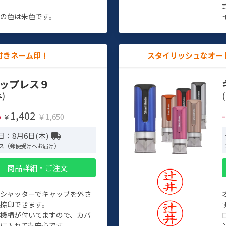
す
の色は朱色です。
付きネーム印！
スタイリッシュなオー
ップレス９
)
(
1,402
%
￥1,650
￥
日：8月6日(木)
ス（郵便受けへお届け）
商品詳細・ご注文
トシャッターでキャップを外さ
捺印できます。
機構が付いてますので、カバ
に入れても安心です。