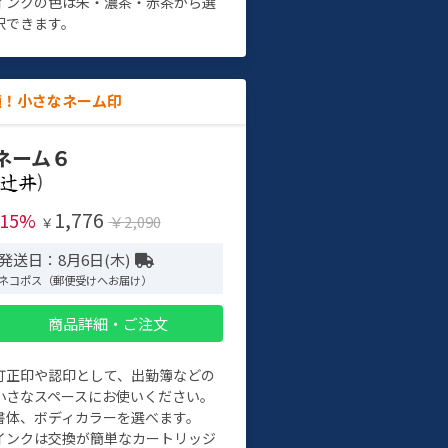
インクの色は朱・濃茶・赤茶から選
択できます。
適！小さなネーム印
ネーム６
)
1,776
-15%
￥2,090
￥
発送日：8月6日(木)
ネコポス（郵便受けへお届け）
商品詳細・ご注文
訂正印や認印として、出勤簿などの
小さなスペースにお使いください。
書体、ボディカラーを選べます。
インクは交換が簡単なカートリッジ