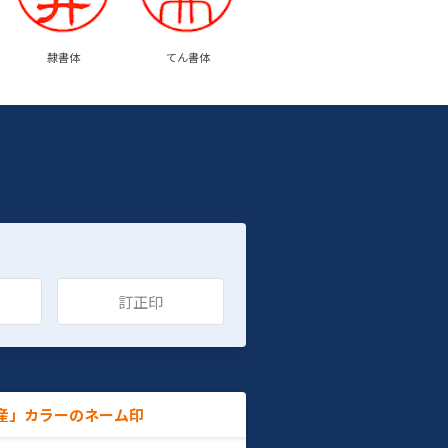
隷書体
てん書体
訂正印
産」カラーのネーム印