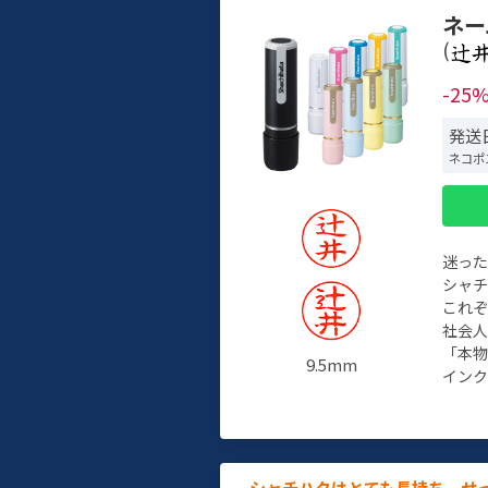
ネー
(
-25
発送
ネコポ
迷っ
シャ
これ
社会
「本
9.5mm
インク
シャチハタはとても長持ち。せ