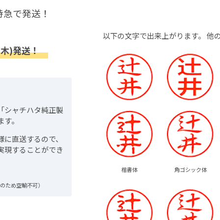
特急で発送！
以下の文字で出来上がります。
他
(木)発送！
「シャチハタ純正製
ます。
様に直送するので、
実現することができ
楷書体
角ゴシック体
品のため空輸不可）