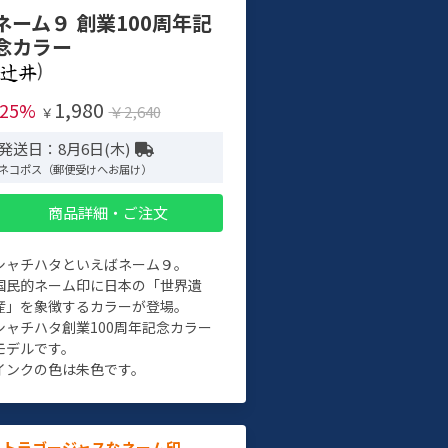
ネーム９ 創業100周年記
念カラー
)
1,980
-25%
￥2,640
￥
発送日：8月6日(木)
ネコポス（郵便受けへお届け）
商品詳細・ご注文
シャチハタといえばネーム９。
国民的ネーム印に日本の「世界遺
産」を象徴するカラーが登場。
シャチハタ創業100周年記念カラー
モデルです。
インクの色は朱色です。
ルトラゴージャスなネーム印。