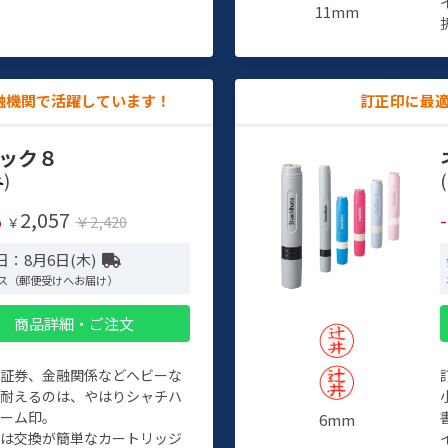
11mm
融機関で活躍しています！
訂正印に最
ック８
)
(
2,057
%
￥2,420
￥
日：8月6日(木)
ス（郵便受けへお届け）
商品詳細・ご注文
、証券、金融関係などヘビーな
に耐えるのは、やはりシャチハ
ネーム印。
6mm
クは交換が簡単なカートリッジ