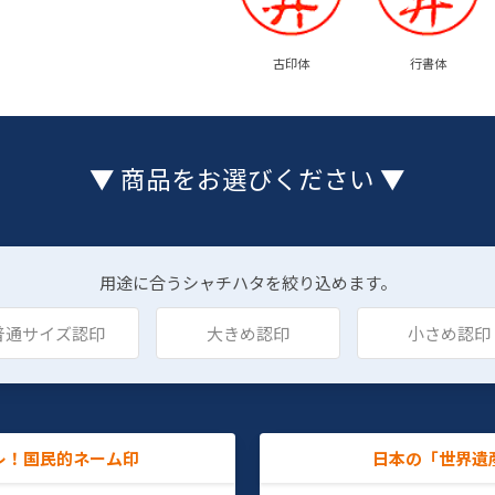
古印体
行書体
▼ 商品をお選びください ▼
用途に合うシャチハタを絞り込めます。
普通サイズ認印
大きめ認印
小さめ認印
レ！国民的ネーム印
日本の「世界遺