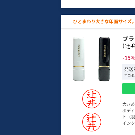
ひとまわり大きな印面サイズ。
ブラ
(
-15
発送
ネコポ
大き
ボデ
ト（限
インク