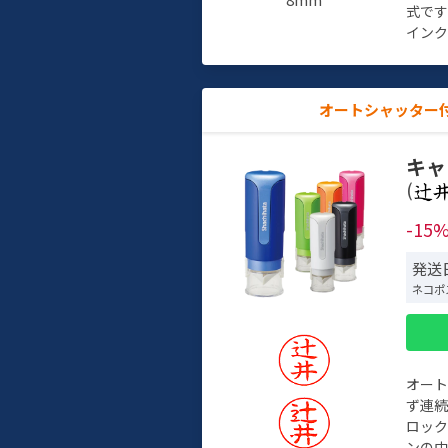
式で
インク
オートシャッター
キャ
(
-15
発送
ネコポ
オー
ず連続
ロック
ンの中