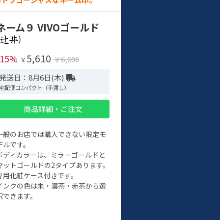
ネーム９ VIVOゴールド
)
5,610
-15%
￥6,600
￥
発送日：8月6日(木)
宅配便コンパクト（手渡し）
商品詳細・ご注文
一般のお店では購入できない限定モ
デルです。
ボディカラーは、ミラーゴールドと
マットゴールドの2タイプあります。
専用化粧ケース付きです。
インクの色は朱・濃茶・赤茶から選
択できます。