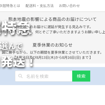
タ超特急とは
配送料・支払方法
お問い合わせ
熊本地震の影響による商品のお届けについて
超特急
九州全域へのお届けに遅延が発生する見込みです。
お掛けいたしますが、何とぞご了承いただきますようお願い申し
選
んで
夏季休業のお知らせ
誠に勝手ながら、以下の期間を夏季休業とさせていただきます。
日発送！
【 8月11日及び8月13日(木)から8月16日(日) まで 】
検索