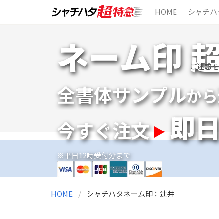
HOME
シャチハ
Skip
ネーム印 
to
content
ご迷惑を
全書体サンプル
から
即
今すぐ注文
※平日12時受付分まで
HOME
シャチハタネーム印：辻井