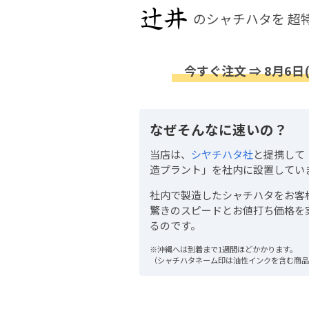
のシャチハタを
超
今すぐ注文 ⇒ 8月6日
なぜそんなに速いの？
当店は、
シヤチハタ社
と提携して
造プラント」を社内に設置してい
社内で製造したシャチハタをお客
驚きのスピードとお値打ち価格を
るのです。
※沖縄へは到着まで1週間ほどかかります。
（シャチハタネーム印は油性インクを含む商