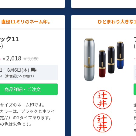
直径11ミリのネーム印。
ひとまわり大きな
ック11
)
(
2,618
%
￥3,080
￥
日：8月6日(木)
ス（郵便受けへお届け）
商品詳細・ご注文
めサイズのネーム印です。
ィカラーは、ブラックとホワイ
定品）の2タイプあります。
の色は朱色です。