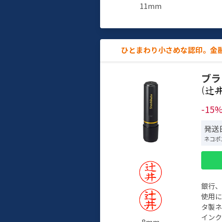
11mm
ひとまわり小さめな認印。金
ブラ
(
-15
発送
ネコポ
銀行
使用
タ製
イン
8mm