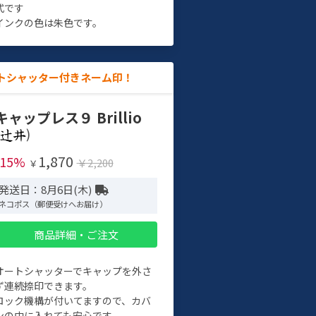
式です
インクの色は朱色です。
トシャッター付きネーム印！
キャップレス９ Brillio
)
1,870
-15%
￥2,200
￥
発送日：8月6日(木)
ネコポス（郵便受けへお届け）
商品詳細・ご注文
オートシャッターでキャップを外さ
ず連続捺印できます。
ロック機構が付いてますので、カバ
ンの中に入れても安心です。