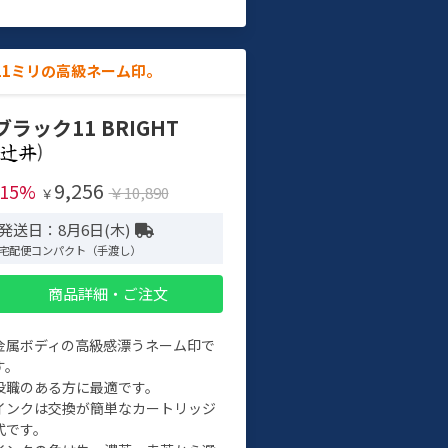
11ミリの高級ネーム印。
ブラック11 BRIGHT
)
9,256
-15%
￥10,890
￥
発送日：8月6日(木)
宅配便コンパクト（手渡し）
商品詳細・ご注文
金属ボディの高級感漂うネーム印で
す。
役職のある方に最適です。
インクは交換が簡単なカートリッジ
式です。