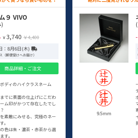
ム９ VIVO
)
(
3,740
%
￥4,400
￥
日：8月6日(木)
ス（郵便受けへお届け）
商品詳細・ご注文
ルボディのハイクラスネーム
程までに表面の仕上げにこだわ
ネーム印がかつて存在したでし
か？
9.5mm
たを素敵にみせる、究極のネー
す。
クの色は朱・濃茶・赤茶から選
ます。