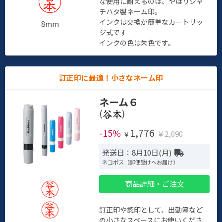
な使用に耐えるのは、やはりシャ
チハタ製ネーム印。
インクは交換が簡単なカートリッ
8mm
ジ式です
インクの色は朱色です。
訂正印に最適！小さなネーム印
ネーム６
(
)
1,776
-15%
￥2,090
￥
発送日：8月10日(月)
ネコポス（郵便受けへお届け）
商品詳細・ご注文
訂正印や認印として、出勤簿など
の小さなスペースにお使いくださ