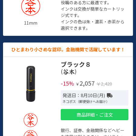
役職のある方に最適です。
インクは交換が簡単なカートリッ
ジ式です。
インクの色は朱・濃茶・赤茶から
11mm
選択できます。
ひとまわり小さめな認印。金融機関で活躍しています！
ブラック８
(
)
2,057
-15%
￥2,420
￥
発送日：8月10日(月)
ネコポス（郵便受けへお届け）
商品詳細・ご注文
銀行、証券、金融関係などヘビー