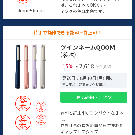
は、これ１本でOKです。
9mm + 6mm
インクの色は朱色です。
片手で操作できる認印＋訂正印！
ツインネームQOOM
(
)
2,618
-15%
￥3,080
￥
発送日：8月10日(月)
ネコポス（郵便受けへお届け）
商品詳細・ご注文
認印と訂正印がコンパクトな１本
に。
立ち仕事の現場の声から生まれた
キャップレスタイプ。