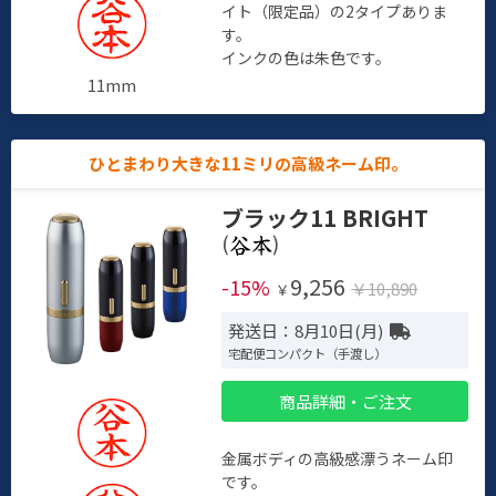
イト（限定品）の2タイプありま
す。
インクの色は朱色です。
11mm
ひとまわり大きな11ミリの高級ネーム印。
ブラック11 BRIGHT
(
)
9,256
-15%
￥10,890
￥
発送日：8月10日(月)
宅配便コンパクト（手渡し）
商品詳細・ご注文
金属ボディの高級感漂うネーム印
です。