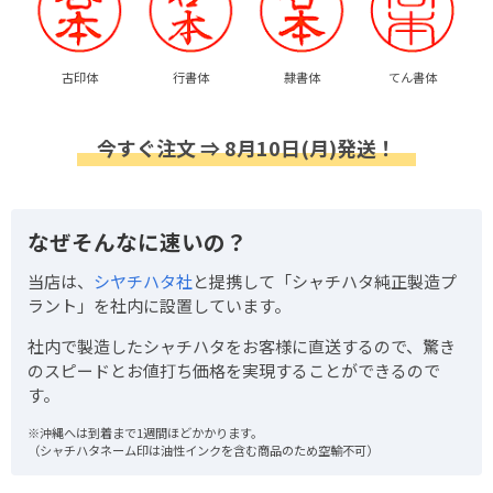
古印体
行書体
隷書体
てん書体
今すぐ注文 ⇒ 8月10日(月)発送！
なぜそんなに速いの？
当店は、
シヤチハタ社
と提携して「シャチハタ純正製造プ
ラント」を社内に設置しています。
社内で製造したシャチハタをお客様に直送するので、驚き
のスピードとお値打ち価格を実現することができるので
す。
※沖縄へは到着まで1週間ほどかかります。
（シャチハタネーム印は油性インクを含む商品のため空輸不可）