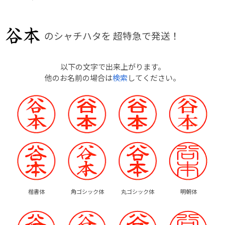
のシャチハタを
超特急で発送！
以下の文字で出来上がります。
他のお名前の場合は
検索
してください。
楷書体
角ゴシック体
丸ゴシック体
明朝体