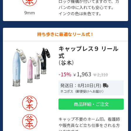
ロック機構が付いてますので、カ
バンの中に入れても安心です。
9mm
インクの色は朱色です。
持ち歩きに最適なリール式！
キャップレス９ リール
式
(
)
1,963
-15%
￥2,310
￥
発送日：8月10日(月)
ネコポス（郵便受けへお届け）
商品詳細・ご注文
キャップ不要のネーム印。看護師
や販売員など立ち仕事をされる方