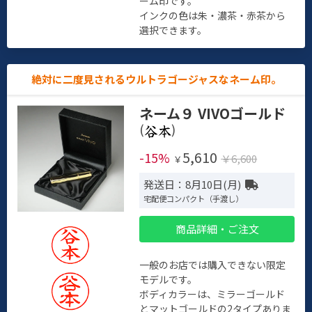
ーム印です。
インクの色は朱・濃茶・赤茶から
選択できます。
絶対に二度見されるウルトラゴージャスなネーム印。
ネーム９ VIVOゴールド
(
)
5,610
-15%
￥6,600
￥
発送日：8月10日(月)
宅配便コンパクト（手渡し）
商品詳細・ご注文
一般のお店では購入できない限定
モデルです。
ボディカラーは、ミラーゴールド
とマットゴールドの2タイプありま