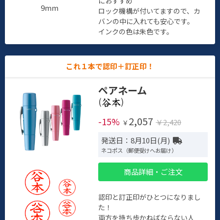
におすすめ
9mm
ロック機構が付いてますので、カ
バンの中に入れても安心です。
インクの色は朱色です。
これ１本で認印＋訂正印！
ペアネーム
(
)
2,057
-15%
￥2,420
￥
発送日：8月10日(月)
ネコポス（郵便受けへお届け）
商品詳細・ご注文
認印と訂正印がひとつになりまし
た！
両方を持ち歩かねばならない人