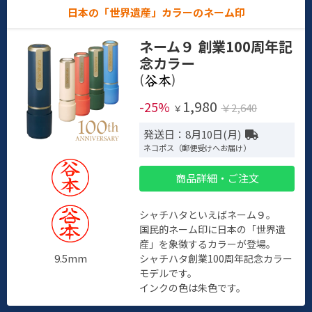
日本の「世界遺産」カラーのネーム印
ネーム９ 創業100周年記
念カラー
(
)
1,980
-25%
￥2,640
￥
発送日：8月10日(月)
ネコポス（郵便受けへお届け）
商品詳細・ご注文
シャチハタといえばネーム９。
国民的ネーム印に日本の「世界遺
産」を象徴するカラーが登場。
9.5mm
シャチハタ創業100周年記念カラー
モデルです。
インクの色は朱色です。