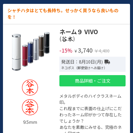
シャチハタはとても長持ち。せっかく買うなら良いもの
を！
ネーム９ VIVO
(
)
3,740
-15%
￥4,400
￥
発送日：8月10日(月)
ネコポス（郵便受けへお届け）
商品詳細・ご注文
メタルボディのハイクラスネーム
印。
これ程までに表面の仕上げにこだ
わったネーム印がかつて存在した
でしょうか？
9.5mm
あなたを素敵にみせる、究極のネ