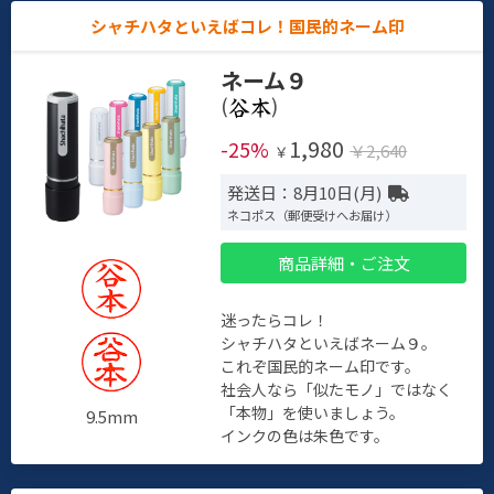
シャチハタといえばコレ！国民的ネーム印
ネーム９
(
)
1,980
-25%
￥2,640
￥
発送日：8月10日(月)
ネコポス（郵便受けへお届け）
商品詳細・ご注文
迷ったらコレ！
シャチハタといえばネーム９。
これぞ国民的ネーム印です。
社会人なら「似たモノ」ではなく
「本物」を使いましょう。
9.5mm
インクの色は朱色です。