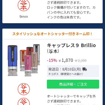
さず連続捺印できます。
ロック機構が付いてますので、カ
バンの中に入れても安心です。
9mm
インクの色は朱色です。
スタイリッシュなオートシャッター付きネーム印！
キャップレス９ Brillio
(
)
1,870
-15%
￥2,200
￥
発送日：8月10日(月)
ネコポス（郵便受けへお届け）
商品詳細・ご注文
オートシャッターでキャップを外
さず連続捺印できます。