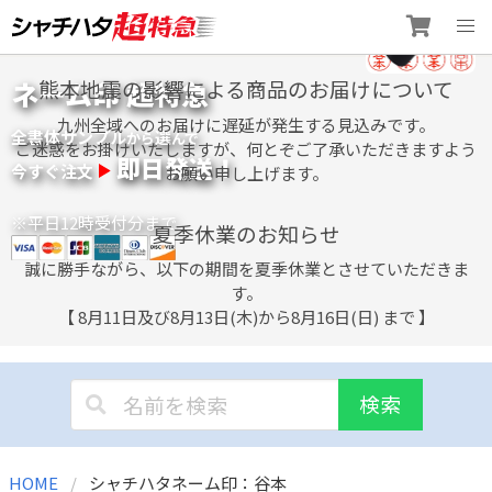
Skip
ネーム印 超特急
熊本地震の影響による商品のお届けについて
to
content
九州全域へのお届けに遅延が発生する見込みです。
全書体サンプル
選
から
んで
ご迷惑をお掛けいたしますが、何とぞご了承いただきますよう
即日発送！
今すぐ注文
お願い申し上げます。
※平日12時受付分まで
夏季休業のお知らせ
誠に勝手ながら、以下の期間を夏季休業とさせていただきま
す。
【 8月11日及び8月13日(木)から8月16日(日) まで 】
検索
HOME
シャチハタネーム印：谷本